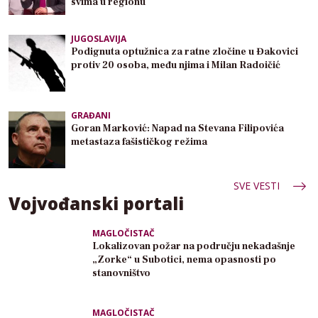
svima u regionu
JUGOSLAVIJA
Podignuta optužnica za ratne zločine u Đakovici
protiv 20 osoba, među njima i Milan Radoičić
GRAĐANI
Goran Marković: Napad na Stevana Filipovića
metastaza fašističkog režima
SVE VESTI
Vojvođanski portali
MAGLOČISTAČ
Lokalizovan požar na području nekadašnje
„Zorke“ u Subotici, nema opasnosti po
stanovništvo
MAGLOČISTAČ