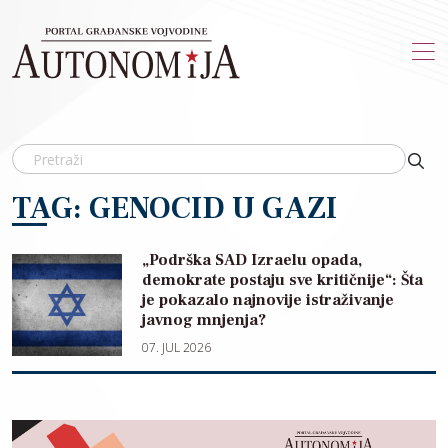
Skip to main content
TAG: GENOCID U GAZI
„Podrška SAD Izraelu opada,
demokrate postaju sve kritičnije“: Šta
je pokazalo najnovije istraživanje
javnog mnjenja?
07. JUL 2026