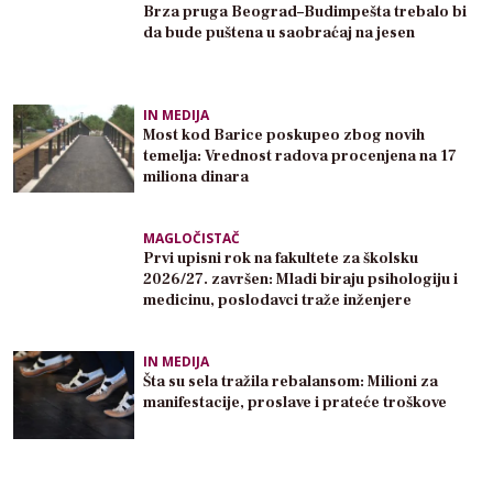
Brza pruga Beograd–Budimpešta trebalo bi
da bude puštena u saobraćaj na jesen
IN MEDIJA
Most kod Barice poskupeo zbog novih
temelja: Vrednost radova procenjena na 17
miliona dinara
MAGLOČISTAČ
Prvi upisni rok na fakultete za školsku
2026/27. završen: Mladi biraju psihologiju i
medicinu, poslodavci traže inženjere
IN MEDIJA
Šta su sela tražila rebalansom: Milioni za
manifestacije, proslave i prateće troškove