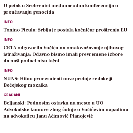
U petak u Srebrenici međunarodna konferencija o
proučavanju genocida
INFO
Tonino Picula: Srbija je postala kočničar proširenja EU
INFO
CRTA odgovorila Vučiću na omalovažavanje njihovog
istraživanja: Odavno bismo imali prevremene izbore
da naši podaci nisu tačni
INFO
NUNS: Hitno procesuirati nove pretnje redakciji
Bečejskog mozaika
GRAĐANI
Beljanski: Podnosim ostavku na mesto u UO
Advokatske komore zbog ćutnje o Vučićevim napadima
na advokaticu Janu Aćimović Planojević