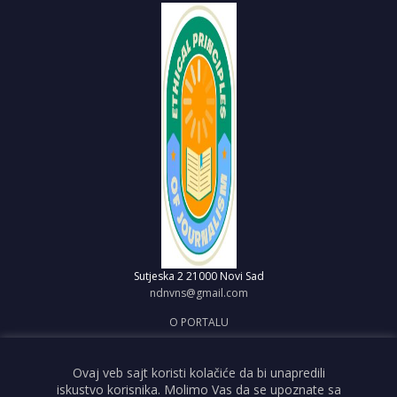
Sutjeska 2
21000 Novi Sad
ndnvns@gmail.com
O PORTALU
IMPRESUM
OBJAVI VEST
Ovaj veb sajt koristi kolačiće da bi unapredili
iskustvo korisnika. Molimo Vas da se upoznate sa
USLOVI KORIŠĆENJA