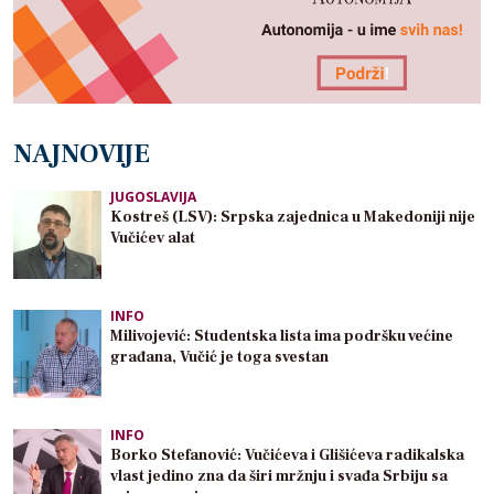
NAJNOVIJE
JUGOSLAVIJA
Kostreš (LSV): Srpska zajednica u Makedoniji nije
Vučićev alat
INFO
Milivojević: Studentska lista ima podršku većine
građana, Vučić je toga svestan
INFO
Borko Stefanović: Vučićeva i Glišićeva radikalska
vlast jedino zna da širi mržnju i svađa Srbiju sa