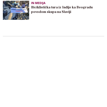
IN MEDIJA
Biciklistička tura iz Inđije ka Beogradu
povodom skupa na Slaviji