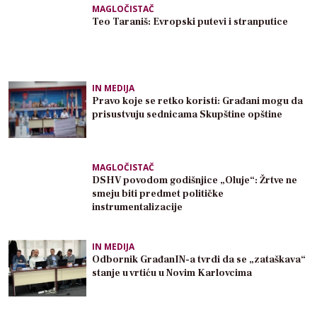
MAGLOČISTAČ
Teo Taraniš: Evropski putevi i stranputice
IN MEDIJA
Pravo koje se retko koristi: Građani mogu da
prisustvuju sednicama Skupštine opštine
MAGLOČISTAČ
DSHV povodom godišnjice „Oluje“: Žrtve ne
smeju biti predmet političke
instrumentalizacije
IN MEDIJA
Odbornik GrađanIN-a tvrdi da se „zataškava“
stanje u vrtiću u Novim Karlovcima