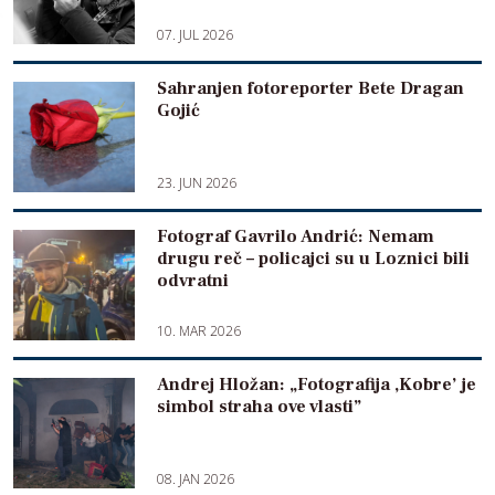
07. JUL 2026
Sahranjen fotoreporter Bete Dragan
Gojić
23. JUN 2026
Fotograf Gavrilo Andrić: Nemam
drugu reč – policajci su u Loznici bili
odvratni
10. MAR 2026
Andrej Hložan: „Fotografija ,Kobre’ je
simbol straha ove vlasti”
08. JAN 2026