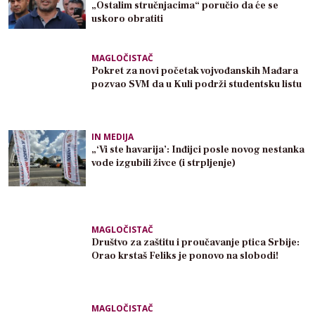
„Ostalim stručnjacima“ poručio da će se
uskoro obratiti
MAGLOČISTAČ
Pokret za novi početak vojvođanskih Mađara
pozvao SVM da u Kuli podrži studentsku listu
IN MEDIJA
„‘Vi ste havarija’: Inđijci posle novog nestanka
vode izgubili živce (i strpljenje)
MAGLOČISTAČ
Društvo za zaštitu i proučavanje ptica Srbije:
Orao krstaš Feliks je ponovo na slobodi!
MAGLOČISTAČ