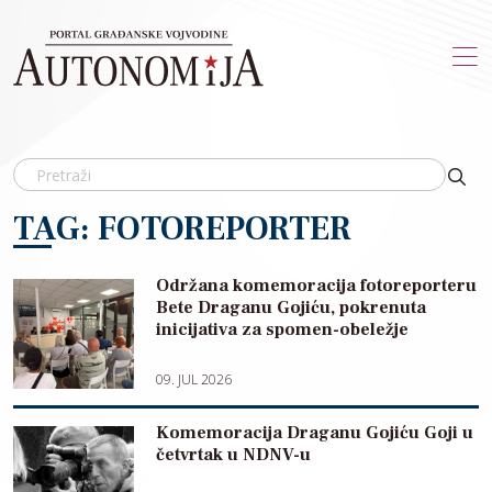
Skip to main content
TAG: FOTOREPORTER
Održana komemoracija fotoreporteru
Bete Draganu Gojiću, pokrenuta
inicijativa za spomen-obeležje
09. JUL 2026
Komemoracija Draganu Gojiću Goji u
četvrtak u NDNV-u