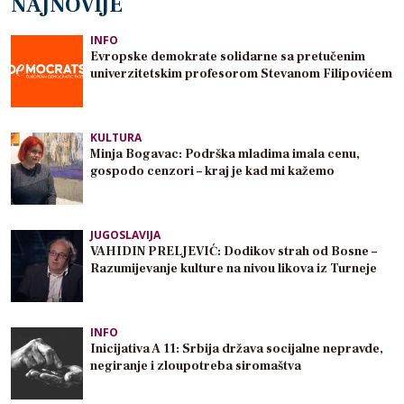
NAJNOVIJE
INFO
Evropske demokrate solidarne sa pretučenim
univerzitetskim profesorom Stevanom Filipovićem
KULTURA
Minja Bogavac: Podrška mladima imala cenu,
gospodo cenzori – kraj je kad mi kažemo
JUGOSLAVIJA
VAHIDIN PRELJEVIĆ: Dodikov strah od Bosne –
Razumijevanje kulture na nivou likova iz Turneje
INFO
Inicijativa A 11: Srbija država socijalne nepravde,
negiranje i zloupotreba siromaštva