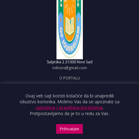
Sutjeska 2
21000 Novi Sad
ndnvns@gmail.com
O PORTALU
IMPRESUM
OBJAVI VEST
Ovaj veb sajt koristi kolačiće da bi unapredili
iskustvo korisnika. Molimo Vas da se upoznate sa
USLOVI KORIŠĆENJA
uslovima i pravilima korišćenja
.
Pretpostavljamo da je to u redu za Vas.
Prihvatam