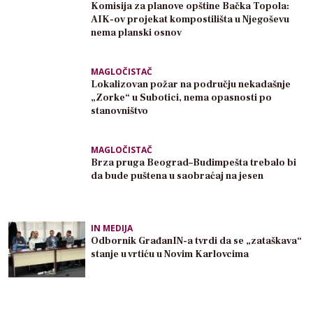
Komisija za planove opštine Bačka Topola:
AIK-ov projekat kompostilišta u Njegoševu
nema planski osnov
MAGLOČISTAČ
Lokalizovan požar na području nekadašnje
„Zorke“ u Subotici, nema opasnosti po
stanovništvo
MAGLOČISTAČ
Brza pruga Beograd–Budimpešta trebalo bi
da bude puštena u saobraćaj na jesen
IN MEDIJA
Odbornik GrađanIN-a tvrdi da se „zataškava“
stanje u vrtiću u Novim Karlovcima