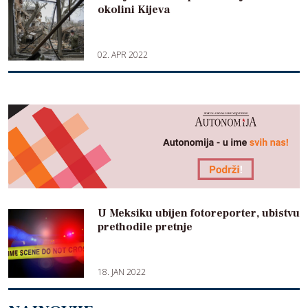
okolini Kijeva
02. APR 2022
U Meksiku ubijen fotoreporter, ubistvu
prethodile pretnje
18. JAN 2022