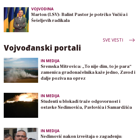
VOJVODINA
Marton (LSV): Balint Pastor je potrčko Vučića i
Šešeljevih radikala
SVE VESTI
Vojvođanski portali
IN MEDIJA
Sremska Mitrovica: „To nije dim, to je para“
zamenica gradonačelnika kaže jedno, Zavod i
dalje poziva na oprez
IN MEDIJA
Studenti u blokadi traže odgovornost i
ostavke Nedimovića, Pavlovića i Samardžića
IN MEDIJA
Nedimović nakon izveštaja o zagađenju: