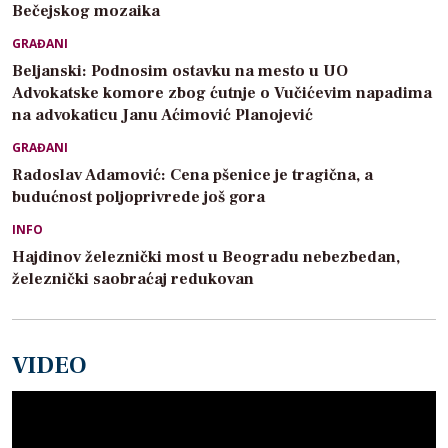
Bečejskog mozaika
GRAĐANI
Beljanski: Podnosim ostavku na mesto u UO
Advokatske komore zbog ćutnje o Vučićevim napadima
na advokaticu Janu Aćimović Planojević
GRAĐANI
Radoslav Adamović: Cena pšenice je tragična, a
budućnost poljoprivrede još gora
INFO
Hajdinov železnički most u Beogradu nebezbedan,
železnički saobraćaj redukovan
VIDEO