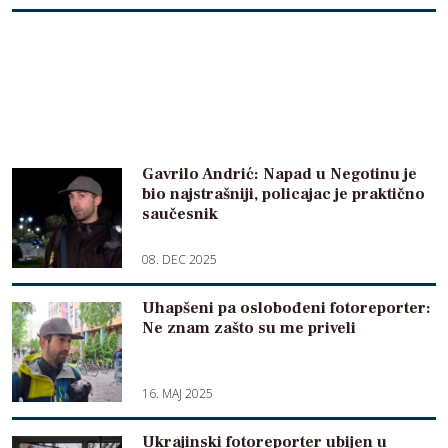
Gavrilo Andrić: Napad u Negotinu je
bio najstrašniji, policajac je praktično
saučesnik
08. DEC 2025
Uhapšeni pa oslobođeni fotoreporter:
Ne znam zašto su me priveli
16. MAJ 2025
Ukrajinski fotoreporter ubijen u