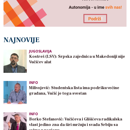
NAJNOVIJE
JUGOSLAVIJA
Kostreš (LSV): Srpska zajednica u Makedoniji nije
Vučićev alat
INFO
Milivojević: Studentska lista ima podršku većine
građana, Vučić je toga svestan
INFO
Borko Stefanović: Vučićeva i Glišićeva radikalska
vlast jedino zna da širi mržnju i svađa Srbiju sa