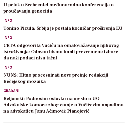
U petak u Srebrenici međunarodna konferencija o
proučavanju genocida
INFO
Tonino Picula: Srbija je postala kočničar proširenja EU
INFO
CRTA odgovorila Vučiću na omalovažavanje njihovog
istraživanja: Odavno bismo imali prevremene izbore
da naši podaci nisu tačni
INFO
NUNS: Hitno procesuirati nove pretnje redakciji
Bečejskog mozaika
GRAĐANI
Beljanski: Podnosim ostavku na mesto u UO
Advokatske komore zbog ćutnje o Vučićevim napadima
na advokaticu Janu Aćimović Planojević