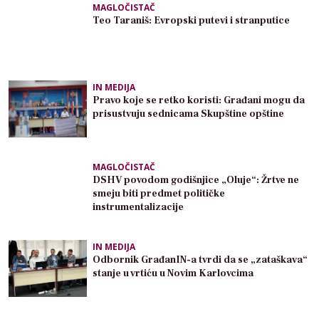
MAGLOČISTAČ
Teo Taraniš: Evropski putevi i stranputice
IN MEDIJA
Pravo koje se retko koristi: Građani mogu da
prisustvuju sednicama Skupštine opštine
MAGLOČISTAČ
DSHV povodom godišnjice „Oluje“: Žrtve ne
smeju biti predmet političke
instrumentalizacije
IN MEDIJA
Odbornik GrađanIN-a tvrdi da se „zataškava“
stanje u vrtiću u Novim Karlovcima