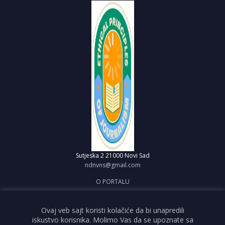
Sutjeska 2
21000 Novi Sad
ndnvns@gmail.com
O PORTALU
IMPRESUM
OBJAVI VEST
Ovaj veb sajt koristi kolačiće da bi unapredili
iskustvo korisnika. Molimo Vas da se upoznate sa
USLOVI KORIŠĆENJA