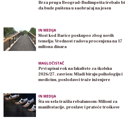
Brza pruga Beograd–Budimpešta trebalo bi
da bude puštena u saobraćaj na jesen
IN MEDIJA
Most kod Barice poskupeo zbog novih
temelja: Vrednost radova procenjena na 17
miliona dinara
MAGLOČISTAČ
Prvi upisni rok na fakultete za školsku
2026/27. završen: Mladi biraju psihologiju i
medicinu, poslodavci traže inženjere
IN MEDIJA
Šta su sela tražila rebalansom: Milioni za
manifestacije, proslave i prateće troškove