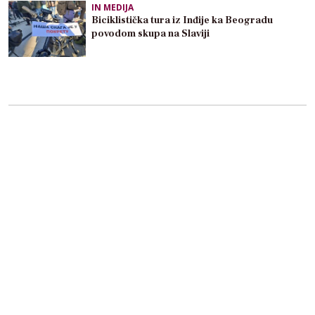
IN MEDIJA
Biciklistička tura iz Inđije ka Beogradu
povodom skupa na Slaviji