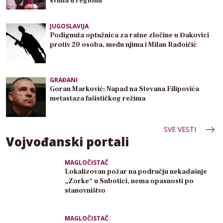
svima u regionu
JUGOSLAVIJA
Podignuta optužnica za ratne zločine u Đakovici
protiv 20 osoba, među njima i Milan Radoičić
GRAĐANI
Goran Marković: Napad na Stevana Filipovića
metastaza fašističkog režima
SVE VESTI
Vojvođanski portali
MAGLOČISTAČ
Lokalizovan požar na području nekadašnje
„Zorke“ u Subotici, nema opasnosti po
stanovništvo
MAGLOČISTAČ