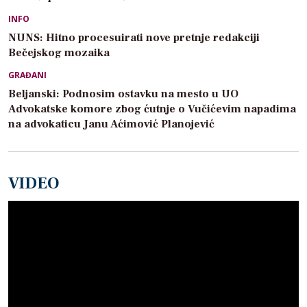
INFO
NUNS: Hitno procesuirati nove pretnje redakciji
Bečejskog mozaika
GRAĐANI
Beljanski: Podnosim ostavku na mesto u UO
Advokatske komore zbog ćutnje o Vučićevim napadima
na advokaticu Janu Aćimović Planojević
VIDEO