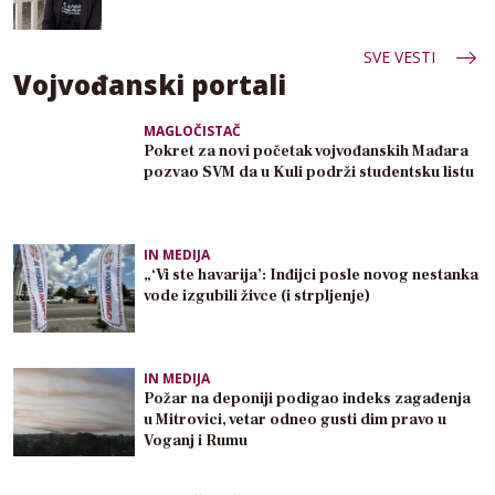
SVE VESTI
Vojvođanski portali
MAGLOČISTAČ
Pokret za novi početak vojvođanskih Mađara
pozvao SVM da u Kuli podrži studentsku listu
IN MEDIJA
„‘Vi ste havarija’: Inđijci posle novog nestanka
vode izgubili živce (i strpljenje)
IN MEDIJA
Požar na deponiji podigao indeks zagađenja
u Mitrovici, vetar odneo gusti dim pravo u
Voganj i Rumu