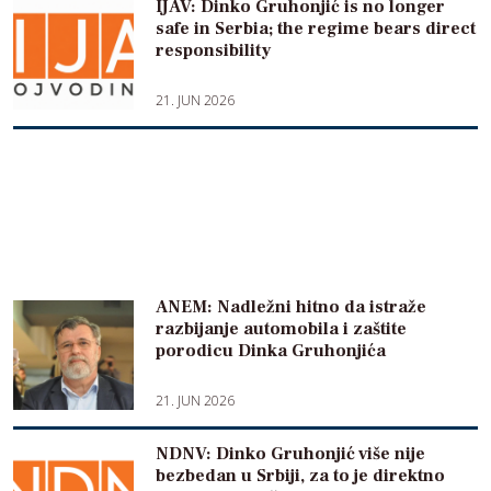
IJAV: Dinko Gruhonjić is no longer
safe in Serbia; the regime bears direct
responsibility
21. JUN 2026
ANEM: Nadležni hitno da istraže
razbijanje automobila i zaštite
porodicu Dinka Gruhonjića
21. JUN 2026
NDNV: Dinko Gruhonjić više nije
bezbedan u Srbiji, za to je direktno