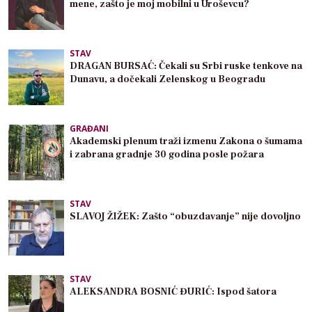
mene, zašto je moj mobilni u Uroševcu?
STAV
DRAGAN BURSAĆ: Čekali su Srbi ruske tenkove na
Dunavu, a dočekali Zelenskog u Beogradu
GRAĐANI
Akademski plenum traži izmenu Zakona o šumama
i zabrana gradnje 30 godina posle požara
STAV
SLAVOJ ŽIŽEK: Zašto “obuzdavanje” nije dovoljno
STAV
ALEKSANDRA BOSNIĆ ĐURIĆ: Ispod šatora