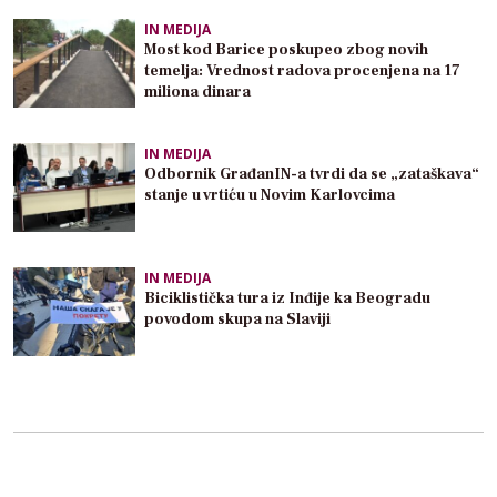
IN MEDIJA
Most kod Barice poskupeo zbog novih
temelja: Vrednost radova procenjena na 17
miliona dinara
IN MEDIJA
Odbornik GrađanIN-a tvrdi da se „zataškava“
stanje u vrtiću u Novim Karlovcima
IN MEDIJA
Biciklistička tura iz Inđije ka Beogradu
povodom skupa na Slaviji