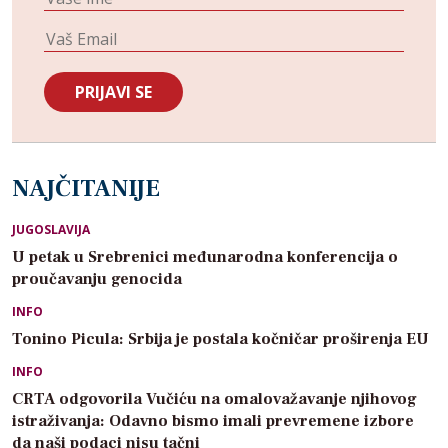
NAJČITANIJE
JUGOSLAVIJA
U petak u Srebrenici međunarodna konferencija o
proučavanju genocida
INFO
Tonino Picula: Srbija je postala kočničar proširenja EU
INFO
CRTA odgovorila Vučiću na omalovažavanje njihovog
istraživanja: Odavno bismo imali prevremene izbore
da naši podaci nisu tačni