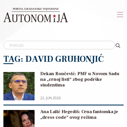
Skip to main content
TAG: DAVID GRUHONJIĆ
Dekan Rončević: PMF u Novom Sadu
na „crnoj listi“ zbog podrške
studentima
22. JUN 2026
Ana Lalić Hegediš: Crna fantomka je
„dress code“ ovog režima