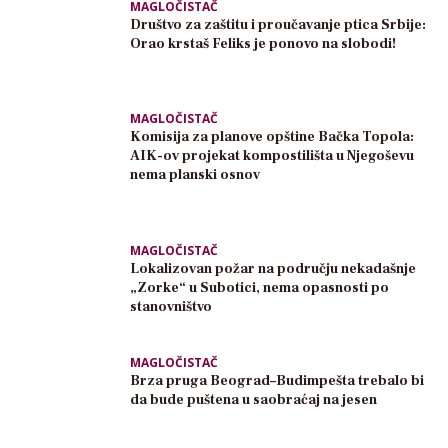
MAGLOČISTAČ
Društvo za zaštitu i proučavanje ptica Srbije:
Orao krstaš Feliks je ponovo na slobodi!
MAGLOČISTAČ
Komisija za planove opštine Bačka Topola:
AIK-ov projekat kompostilišta u Njegoševu
nema planski osnov
MAGLOČISTAČ
Lokalizovan požar na području nekadašnje
„Zorke“ u Subotici, nema opasnosti po
stanovništvo
MAGLOČISTAČ
Brza pruga Beograd–Budimpešta trebalo bi
da bude puštena u saobraćaj na jesen