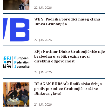
22. JUN 2026
WBN: Podrška porodici našeg člana
Dinka Gruhonjića
22. JUN 2026
EFJ: Novinar Dinko Gruhonjić više nije
bezbedan u Srbiji, režim snosi
direktnu odgovornost
22. JUN 2026
DRAGAN BURSAĆ: Radikalska Srbija
protiv porodice Gruhonjić, traži se
Dinkova glava!
21. JUN 2026