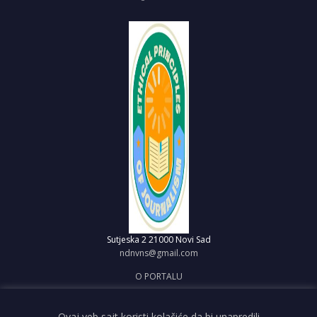
Sutjeska 2
21000 Novi Sad
ndnvns@gmail.com
O PORTALU
IMPRESUM
OBJAVI VEST
Ovaj veb sajt koristi kolačiće da bi unapredili