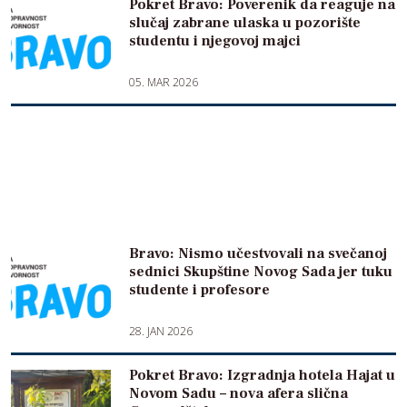
Pokret Bravo: Poverenik da reaguje na
slučaj zabrane ulaska u pozorište
studentu i njegovoj majci
05. MAR 2026
Bravo: Nismo učestvovali na svečanoj
sednici Skupštine Novog Sada jer tuku
studente i profesore
28. JAN 2026
Pokret Bravo: Izgradnja hotela Hajat u
Novom Sadu – nova afera slična