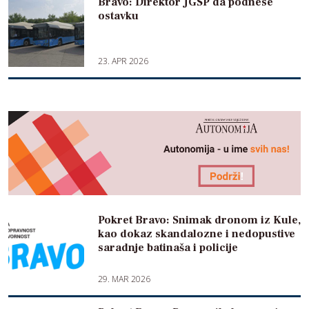
Bravo: Direktor JGSP da podnese
ostavku
23. APR 2026
Pokret Bravo: Snimak dronom iz Kule,
kao dokaz skandalozne i nedopustive
saradnje batinaša i policije
29. MAR 2026