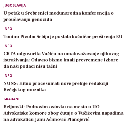
JUGOSLAVIJA
U petak u Srebrenici međunarodna konferencija o
proučavanju genocida
INFO
Tonino Picula: Srbija je postala kočničar proširenja EU
INFO
CRTA odgovorila Vučiću na omalovažavanje njihovog
istraživanja: Odavno bismo imali prevremene izbore
da naši podaci nisu tačni
INFO
NUNS: Hitno procesuirati nove pretnje redakciji
Bečejskog mozaika
GRAĐANI
Beljanski: Podnosim ostavku na mesto u UO
Advokatske komore zbog ćutnje o Vučićevim napadima
na advokaticu Janu Aćimović Planojević