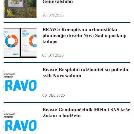
Generalštabu
20. JAN 2026
BRAVO: Koruptivno urbanističko
planiranje dovelo Novi Sad u parking
kolaps
03. JAN 2026
Bravo: Besplatni udžbenici su pobeda
svih Novosađana
06. DEC 2025
Bravo: Gradonačelnik Mićin i SNS krše
Zakon o budžetu