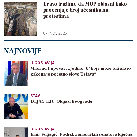
Bravo tražimo da MUP objasni kako
procenjuje broj učesnika na
protestima
07. NOV 2025
NAJNOVIJE
JUGOSLAVIJA
Milorad Pupovac: „Jedino ‘U’ koje može biti slovo
zakona je početno slovo Ustava“
STAV
DEJAN ILIĆ: Oluja u Beogradu
JUGOSLAVIJA
Emir Suljagić: Podrška američkih senatora ključna