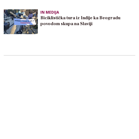
IN MEDIJA
Biciklistička tura iz Inđije ka Beogradu
povodom skupa na Slaviji