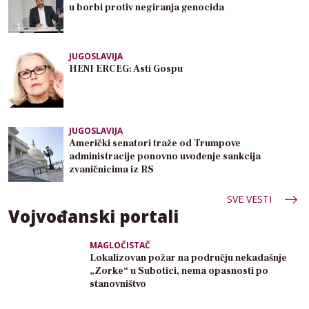
u borbi protiv negiranja genocida
JUGOSLAVIJA
HENI ERCEG: Asti Gospu
JUGOSLAVIJA
Američki senatori traže od Trumpove
administracije ponovno uvođenje sankcija
zvaničnicima iz RS
SVE VESTI
Vojvođanski portali
MAGLOČISTAČ
Lokalizovan požar na području nekadašnje
„Zorke“ u Subotici, nema opasnosti po
stanovništvo