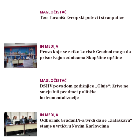
MAGLOČISTAČ
Teo Taraniš: Evropski putevi i stranputice
IN MEDIJA
Pravo koje se retko koristi: Građani mogu da
prisustvuju sednicama Skupštine opštine
MAGLOČISTAČ
DSHV povodom godišnjice „Oluje“: Žrtve ne
smeju biti predmet političke
instrumentalizacije
IN MEDIJA
Odbornik GrađanIN-a tvrdi da se „zataškava“
stanje u vrtiću u Novim Karlovcima