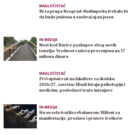
MAGLOČISTAČ
Brza pruga Beograd–Budimpešta trebalo bi
da bude puštena u saobraćaj na jesen
IN MEDIJA
Most kod Barice poskupeo zbog novih
temelja: Vrednost radova procenjena na 17
miliona dinara
MAGLOČISTAČ
Prvi upisni rok na fakultete za školsku
2026/27. završen: Mladi biraju psihologiju i
medicinu, poslodavci traže inženjere
IN MEDIJA
Šta su sela tražila rebalansom: Milioni za
manifestacije, proslave i prateće troškove