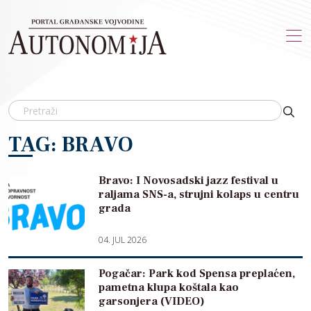
Skip to main content
TAG: BRAVO
Bravo: I Novosadski jazz festival u
raljama SNS-a, strujni kolaps u centru
grada
04. JUL 2026
Pogačar: Park kod Spensa preplaćen,
pametna klupa koštala kao
garsonjera (VIDEO)