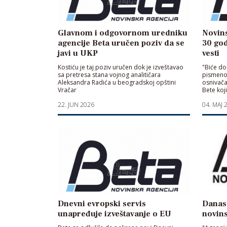
Glavnom i odgovornom uredniku
Novins
agencije Beta uručen poziv da se
30 god
javi u UKP
vesti
Kostiću je taj poziv uručen dok je izveštavao
"Biće do
sa pretresa stana vojnog analitičara
pismenos
Aleksandra Radića u beogradskoj opštini
osnivača
Vračar
Bete koj
22. JUN 2026
04. MAJ 
Dnevni evropski servis
Danas
unapređuje izveštavanje o EU
novins