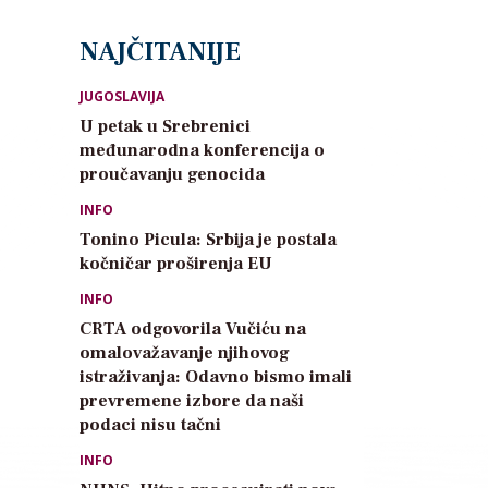
NAJČITANIJE
JUGOSLAVIJA
U petak u Srebrenici
međunarodna konferencija o
proučavanju genocida
INFO
Tonino Picula: Srbija je postala
kočničar proširenja EU
INFO
CRTA odgovorila Vučiću na
omalovažavanje njihovog
istraživanja: Odavno bismo imali
prevremene izbore da naši
podaci nisu tačni
INFO