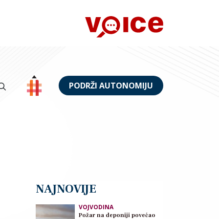
PODRŽI AUTONOMIJU
NAJNOVIJE
VOJVODINA
Požar na deponiji povećao