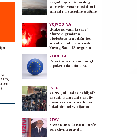
zagađenje u Sremskoj
Mitrovici, vetar nosi dim i
smrad i u susedne opštine
VOJVODINA
„Ruke su vam krvave”:
Zborovi građana
obeležavaju godišnjicu
sukoba i odbrane časti
ija
Novog Sada 13.avgusta
PLANETA
Crna Gora i Island mogle bi
u paketu da uđu u EU
dra
rizam,
u temelj
INFO
)
NUNS: Jul – talas ozbiljnih
pretnji, kampanje protiv
novinara i novinarki na
lokalnim televizijama
STAV
SAVO ĐURĐIĆ: Ko nameće
selektivnu pravdu