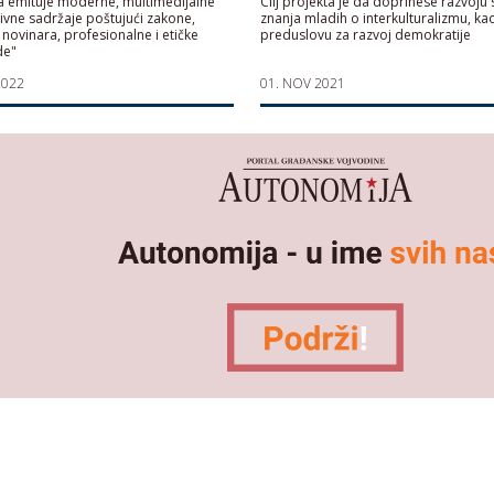
a emituje moderne, multimedijalne
Cilj projekta je da doprinese razvoju s
ivne sadržaje poštujući zakone,
znanja mladih o interkulturalizmu, ka
novinara, profesionalne i etičke
preduslovu za razvoj demokratije
de"
2022
01. NOV 2021