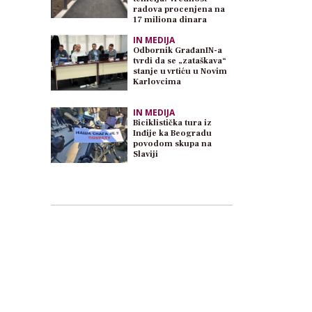
radova procenjena na
17 miliona dinara
IN MEDIJA
Odbornik GrađanIN-a
tvrdi da se „zataškava“
stanje u vrtiću u Novim
Karlovcima
IN MEDIJA
Biciklistička tura iz
Inđije ka Beogradu
povodom skupa na
Slaviji