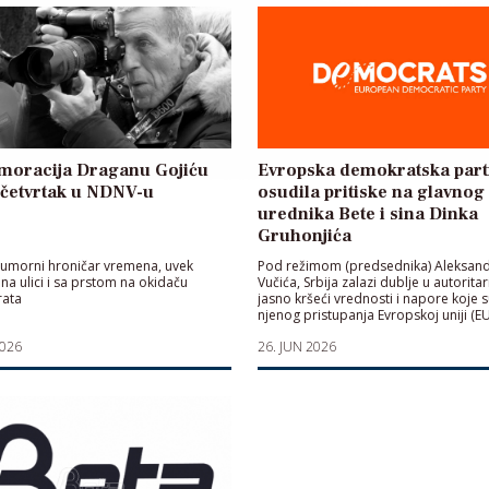
oracija Draganu Gojiću
Evropska demokratska part
 četvrtak u NDNV-u
osudila pritiske na glavnog
urednika Bete i sina Dinka
Gruhonjića
eumorni hroničar vremena, uvek
Pod režimom (predsednika) Aleksan
 na ulici i sa prstom na okidaču
Vučića, Srbija zalazi dublje u autorita
rata
jasno kršeći vrednosti i napore koje s
njenog pristupanja Evropskoj uniji (EU
2026
26. JUN 2026