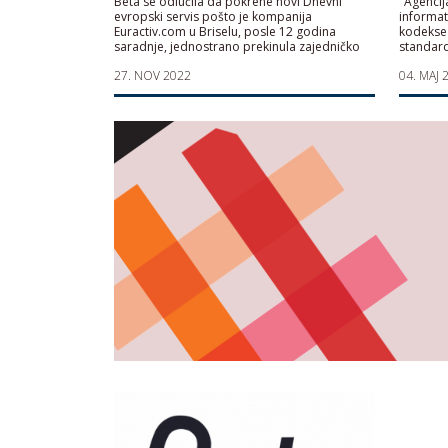
Beta se odlučila da pokrene novi Dnevni
"Agencij
evropski servis pošto je kompanija
informat
Euractiv.com u Briselu, posle 12 godina
kodekse 
saradnje, jednostrano prekinula zajedničko
standar
poslovanje
27. NOV 2022
04. MAJ 