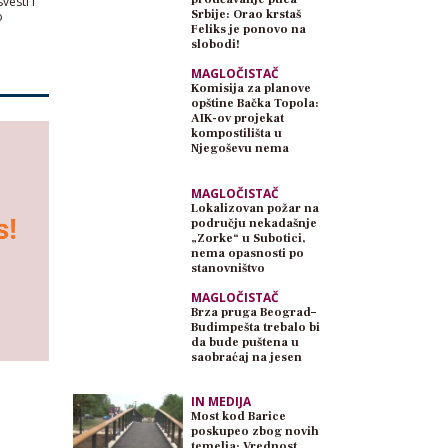
vesti i
Srbije: Orao krstaš
o
Feliks je ponovo na
slobodi!
MAGLOČISTAČ
Komisija za planove
opštine Bačka Topola:
AIK-ov projekat
kompostilišta u
Njegoševu nema
planski osnov
MAGLOČISTAČ
Lokalizovan požar na
području nekadašnje
„Zorke“ u Subotici,
nema opasnosti po
stanovništvo
MAGLOČISTAČ
Brza pruga Beograd–
Budimpešta trebalo bi
da bude puštena u
saobraćaj na jesen
IN MEDIJA
Most kod Barice
poskupeo zbog novih
temelja: Vrednost