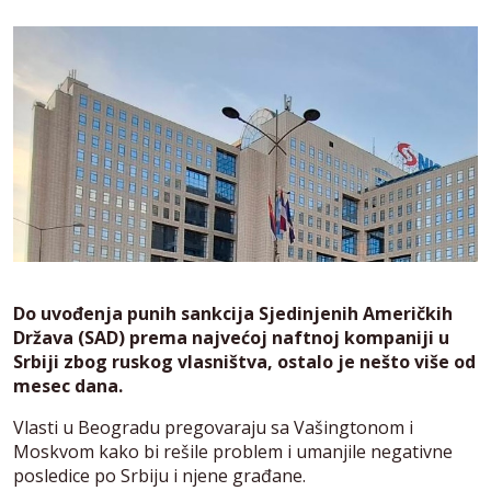
Do uvođenja punih sankcija Sjedinjenih Američkih
Država (SAD) prema najvećoj naftnoj kompaniji u
Srbiji zbog ruskog vlasništva, ostalo je nešto više od
mesec dana.
Vlasti u Beogradu pregovaraju sa Vašingtonom i
Moskvom kako bi rešile problem i umanjile negativne
posledice po Srbiju i njene građane.