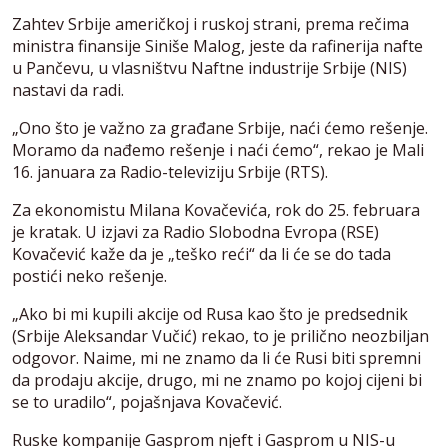
Zahtev Srbije američkoj i ruskoj strani, prema rečima
ministra finansije Siniše Malog, jeste da rafinerija nafte
u Pančevu, u vlasništvu Naftne industrije Srbije (NIS)
nastavi da radi.
„Ono što je važno za građane Srbije, naći ćemo rešenje.
Moramo da nađemo rešenje i naći ćemo“, rekao je Mali
16. januara za Radio-televiziju Srbije (RTS).
Za ekonomistu Milana Kovačevića, rok do 25. februara
je kratak. U izjavi za Radio Slobodna Evropa (RSE)
Kovačević kaže da je „teško reći“ da li će se do tada
postići neko rešenje.
„Ako bi mi kupili akcije od Rusa kao što je predsednik
(Srbije Aleksandar Vučić) rekao, to je prilično neozbiljan
odgovor. Naime, mi ne znamo da li će Rusi biti spremni
da prodaju akcije, drugo, mi ne znamo po kojoj cijeni bi
se to uradilo“, pojašnjava Kovačević.
Ruske kompanije Gasprom njeft i Gasprom u NIS-u