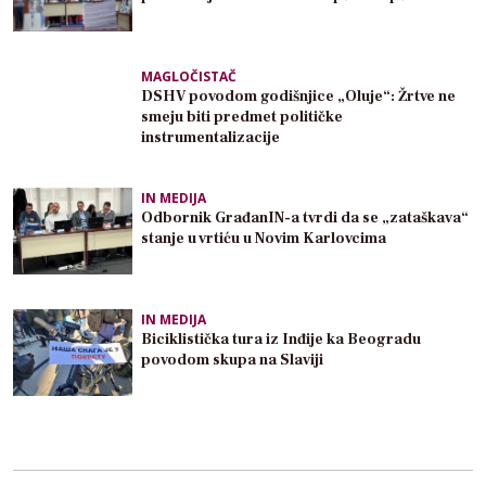
MAGLOČISTAČ
DSHV povodom godišnjice „Oluje“: Žrtve ne
smeju biti predmet političke
instrumentalizacije
IN MEDIJA
Odbornik GrađanIN-a tvrdi da se „zataškava“
stanje u vrtiću u Novim Karlovcima
IN MEDIJA
Biciklistička tura iz Inđije ka Beogradu
povodom skupa na Slaviji