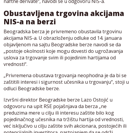
naftne derivate“, navodi se u odgovoru NIS-a.
Obustavljena trgovina akcijama
NIS-a na berzi
Beogradska berza je privremeno obustavila trgovinu
akcijama NIS-a. U obrazloženju odluke od 14. januara
objavljenom na sajtu Beogradske berze navodi se da
„postoje okolnosti koje mogu dovesti do ugrožavanja
uslova za trgovanje svim ili pojedinim hartijama od
vrednosti“.
„Privremena obustava trgovanja neophodna je da bi se
zaštitili interesi i sigurnost učesnika u trgovanju“, stoji u
odluci Beogradske berze.
Izvršni direktor Beogradske berze Lazo Ostojić u
odgovoru na upit RSE pojašnjava da berza „ne
preduzima mere u cilju ili interesu zaštite bilo kog
pojedinačnog učesnika na tržištu hartija od vrednosti,
već isključivo u cilju zaštite svih akcionara, postojećih ili
potencijalnih investitora, nastojanjem da se održi