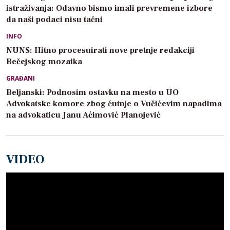
istraživanja: Odavno bismo imali prevremene izbore
da naši podaci nisu tačni
INFO
NUNS: Hitno procesuirati nove pretnje redakciji
Bečejskog mozaika
GRAĐANI
Beljanski: Podnosim ostavku na mesto u UO
Advokatske komore zbog ćutnje o Vučićevim napadima
na advokaticu Janu Aćimović Planojević
VIDEO