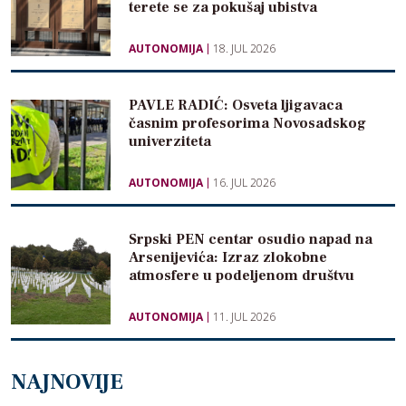
terete se za pokušaj ubistva
AUTONOMIJA
18. JUL 2026
PAVLE RADIĆ: Osveta ljigavaca
časnim profesorima Novosadskog
univerziteta
AUTONOMIJA
16. JUL 2026
Srpski PEN centar osudio napad na
Arsenijevića: Izraz zlokobne
atmosfere u podeljenom društvu
AUTONOMIJA
11. JUL 2026
NAJNOVIJE