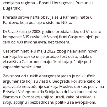
zemljama regiona – Bosni i Hercegovini, Rumuniji i
Bugarskoj.
Prerada sirove nafte obavlja se u Rafineriji nafte u
Pančevu, koja posluje u sistemu NIS-a.
Država Srbija je 2008. godine prodala udeo od 51 odsto
kompanije NIS ruskoj državnoj firmi Gasprom njeft po
ceni od 400 miliona evra, bez tendera.
Gasprom njeft je u maju 2022. zbog najavljenih novih
sankcija Evropske unije prodao šest odsto udela u
vlasništvu Gaspromu, majci firmi koja još nije pod
zapadnim sankcijama.
Zavisnost od ruskih energenata jedan je od ključnih
argumenata koji su vlasti u Beogradu koristile kako bi
opravdale neuvođenje sankcija Moskvi, uprkos pozivima
Brisela i Vašingtona da Srbija kao država kandidat za
članstvo u Evropskoj uniji to uradi, kako bi uskladila
svoju spoljnu i bezbednosnu politiku sa evropskom.