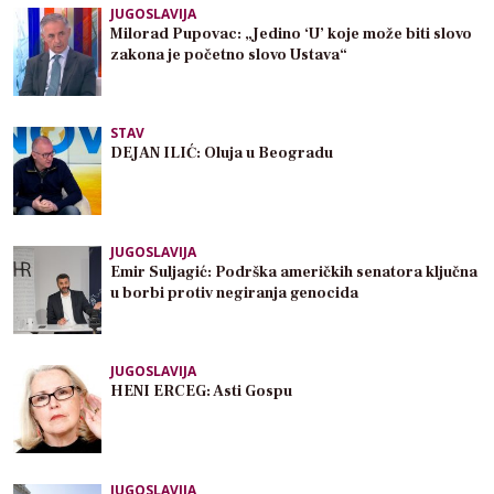
JUGOSLAVIJA
Milorad Pupovac: „Jedino ‘U’ koje može biti slovo
zakona je početno slovo Ustava“
STAV
DEJAN ILIĆ: Oluja u Beogradu
JUGOSLAVIJA
Emir Suljagić: Podrška američkih senatora ključna
u borbi protiv negiranja genocida
JUGOSLAVIJA
HENI ERCEG: Asti Gospu
JUGOSLAVIJA