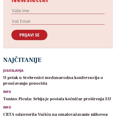
NAJČITANIJE
JUGOSLAVIJA
U petak u Srebrenici međunarodna konferencija o
proučavanju genocida
INFO
Tonino Picula: Srbija je postala kočničar proširenja EU
INFO
CRTA odgovorila Vučiću na omalovažavanje njihovog