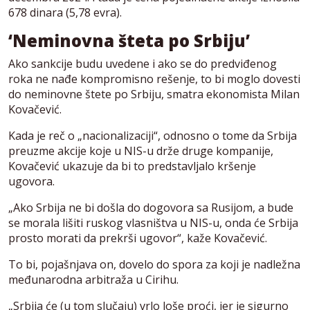
678 dinara (5,78 evra).
‘Neminovna šteta po Srbiju’
Ako sankcije budu uvedene i ako se do predviđenog
roka ne nađe kompromisno rešenje, to bi moglo dovesti
do neminovne štete po Srbiju, smatra ekonomista Milan
Kovačević.
Kada je reč o „nacionalizaciji“, odnosno o tome da Srbija
preuzme akcije koje u NIS-u drže druge kompanije,
Kovačević ukazuje da bi to predstavljalo kršenje
ugovora.
„Ako Srbija ne bi došla do dogovora sa Rusijom, a bude
se morala lišiti ruskog vlasništva u NIS-u, onda će Srbija
prosto morati da prekrši ugovor“, kaže Kovačević.
To bi, pojašnjava on, dovelo do spora za koji je nadležna
međunarodna arbitraža u Cirihu.
„Srbija će (u tom slučaju) vrlo loše proći, jer je sigurno