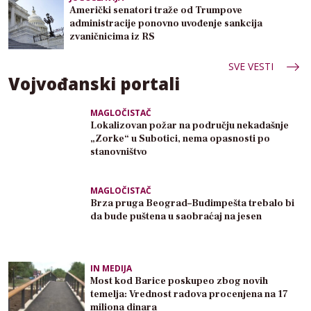
Američki senatori traže od Trumpove
administracije ponovno uvođenje sankcija
zvaničnicima iz RS
SVE VESTI
Vojvođanski portali
MAGLOČISTAČ
Lokalizovan požar na području nekadašnje
„Zorke“ u Subotici, nema opasnosti po
stanovništvo
MAGLOČISTAČ
Brza pruga Beograd–Budimpešta trebalo bi
da bude puštena u saobraćaj na jesen
IN MEDIJA
Most kod Barice poskupeo zbog novih
temelja: Vrednost radova procenjena na 17
miliona dinara