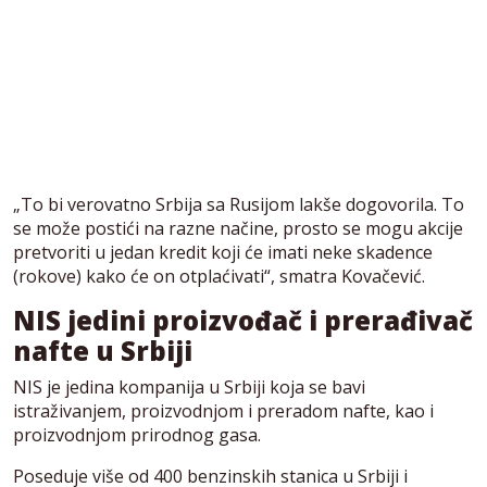
„To bi verovatno Srbija sa Rusijom lakše dogovorila. To
se može postići na razne načine, prosto se mogu akcije
pretvoriti u jedan kredit koji će imati neke skadence
(rokove) kako će on otplaćivati“, smatra Kovačević.
NIS jedini proizvođač i prerađivač
nafte u Srbiji
NIS je jedina kompanija u Srbiji koja se bavi
istraživanjem, proizvodnjom i preradom nafte, kao i
proizvodnjom prirodnog gasa.
Poseduje više od 400 benzinskih stanica u Srbiji i