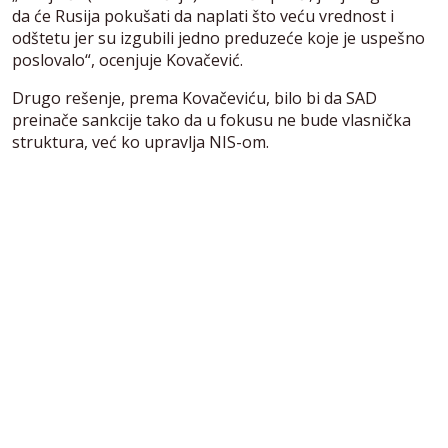
da će Rusija pokušati da naplati što veću vrednost i
odštetu jer su izgubili jedno preduzeće koje je uspešno
poslovalo“, ocenjuje Kovačević.
Drugo rešenje, prema Kovačeviću, bilo bi da SAD
preinače sankcije tako da u fokusu ne bude vlasnička
struktura, već ko upravlja NIS-om.