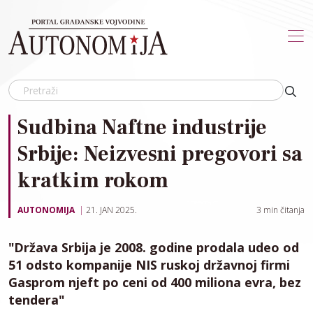
Skip to main content
Sudbina Naftne industrije
Srbije: Neizvesni pregovori sa
kratkim rokom
AUTONOMIJA
21. JAN 2025.
3
min čitanja
"Država Srbija je 2008. godine prodala udeo od
51 odsto kompanije NIS ruskoj državnoj firmi
Gasprom njeft po ceni od 400 miliona evra, bez
tendera"