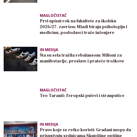
MAGLOČISTAČ
Prvi upisni rok na fakultete za školsku
2026/27. završen: Mladi biraju psihologiju i
medicinu, poslodavci traže inženjere
IN MEDIJA
Šta su sela tražila rebalansom: Milioni za
manifestacije, proslave i prateće troškove
MAGLOČISTAČ
Teo Taraniš: Evropski putevi i stranputice
IN MEDIJA
Pravo koje se retko koristi: Građani mogu da
prisustvuju sednicama Skupštine opštine