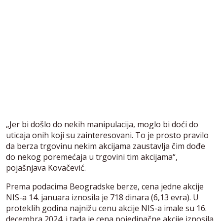
„Jer bi došlo do nekih manipulacija, moglo bi doći do
uticaja onih koji su zainteresovani. To je prosto pravilo
da berza trgovinu nekim akcijama zaustavlja čim dođe
do nekog poremećaja u trgovini tim akcijama“,
pojašnjava Kovačević.
Prema podacima Beogradske berze, cena jedne akcije
NIS-a 14. januara iznosila je 718 dinara (6,13 evra). U
proteklih godina najnižu cenu akcije NIS-a imale su 16.
decembra 2024. i tada je cena pojedinačne akcije iznosila