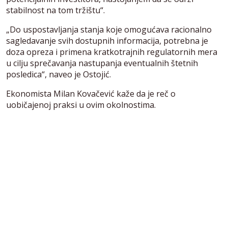
stabilnost na tom tržištu“.
„Do uspostavljanja stanja koje omogućava racionalno
sagledavanje svih dostupnih informacija, potrebna je
doza opreza i primena kratkotrajnih regulatornih mera
u cilju sprečavanja nastupanja eventualnih štetnih
posledica“, naveo je Ostojić.
Ekonomista Milan Kovačević kaže da je reč o
uobičajenoj praksi u ovim okolnostima.