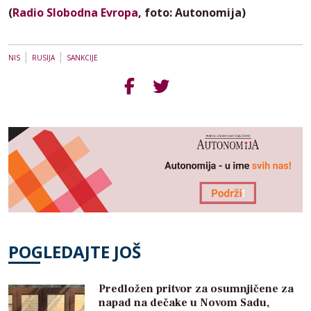
(
Radio Slobodna Evropa
, foto: Autonomija)
|
|
NIS
RUSIJA
SANKCIJE
POGLEDAJTE JOŠ
Predložen pritvor za osumnjičene za
napad na dečake u Novom Sadu,