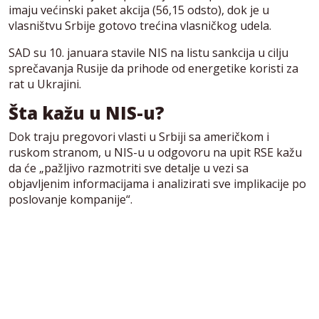
imaju većinski paket akcija (56,15 odsto), dok je u
vlasništvu Srbije gotovo trećina vlasničkog udela.
SAD su 10. januara stavile NIS na listu sankcija u cilju
sprečavanja Rusije da prihode od energetike koristi za
rat u Ukrajini.
Šta kažu u NIS-u?
Dok traju pregovori vlasti u Srbiji sa američkom i
ruskom stranom, u NIS-u u odgovoru na upit RSE kažu
da će „pažljivo razmotriti sve detalje u vezi sa
objavljenim informacijama i analizirati sve implikacije po
poslovanje kompanije“.