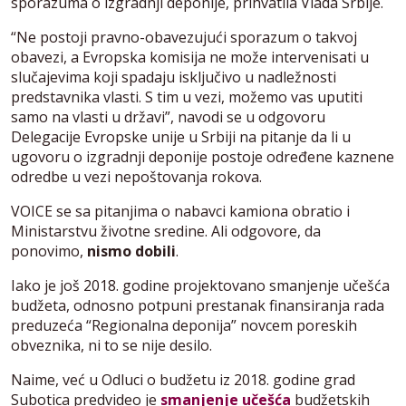
sporazuma o izgradnji deponije, prihvatila Vlada Srbije.
“Ne postoji pravno-obavezujući sporazum o takvoj
obavezi, a Evropska komisija ne može intervenisati u
slučajevima koji spadaju isključivo u nadležnosti
predstavnika vlasti. S tim u vezi, možemo vas uputiti
samo na vlasti u državi”, navodi se u odgovoru
Delegacije Evropske unije u Srbiji na pitanje da li u
ugovoru o izgradnji deponije postoje određene kaznene
odredbe u vezi nepoštovanja rokova.
VOICE se sa pitanjima o nabavci kamiona obratio i
Ministarstvu životne sredine. Ali odgovore, da
ponovimo,
nismo dobili
.
Iako je još 2018. godine projektovano smanjenje učešća
budžeta, odnosno potpuni prestanak finansiranja rada
preduzeća “Regionalna deponija” novcem poreskih
obveznika, ni to se nije desilo.
Naime, već u Odluci o budžetu iz 2018. godine grad
Subotica predvideo je
smanjenje učešća
budžetskih