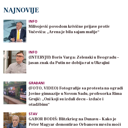
NAJNOVIJE
INFO
Milivojević povodom krivične prijave protiv
Vučevića: „Arena je bila sajam mafije“
INFO
(INTERVJU) Boris Varga: Zelenski u Beogradu –
jasan znak da Putin ne dobija rat u Ukrajini
GRAĐANI
(FOTO, VIDEO) Fotografije sa protesta na ogradi
Jovine gimnazije u Novom Sadu, profesorka Rima
Grujić: „Oni koji su izdali decu – izdaće i
otadžbinu“
STAV
GABOR BODIŠ: Blitzkrieg na Dunavu – Kako je
Peter Magyar demontirao Orbanovu mrežu moći