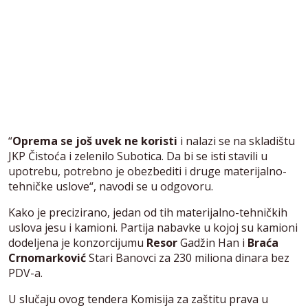
“
Oprema se još uvek ne koristi
i nalazi se na skladištu
JKP Čistoća i zelenilo Subotica. Da bi se isti stavili u
upotrebu, potrebno je obezbediti i druge materijalno-
tehničke uslove“, navodi se u odgovoru.
Kako je precizirano, jedan od tih materijalno-tehničkih
uslova jesu i kamioni. Partija nabavke u kojoj su kamioni
dodeljena je konzorcijumu
Resor
Gadžin Han i
Braća
Crnomarković
Stari Banovci za 230 miliona dinara bez
PDV-a.
U slučaju ovog tendera Komisija za zaštitu prava u