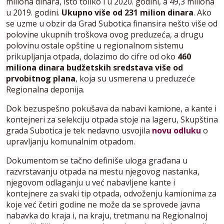
miliona dinara, isto toliko i u 2020. godini, a 49,3 miliona
u 2019. godini.
Ukupno više od 231 milion dinara
. Ako
se uzme u obzir da Grad Subotica finansira nešto više od
polovine ukupnih troškova ovog preduzeća, a drugu
polovinu ostale opštine u regionalnom sistemu
prikupljanja otpada, dolazimo do cifre od oko
460
miliona dinara budžetskih sredstava više od
prvobitnog plana
, koja su usmerena u preduzeće
Regionalna deponija.
Dok bezuspešno pokušava da nabavi kamione, a kante i
kontejneri za selekciju otpada stoje na lageru, Skupština
grada Subotica je tek nedavno usvojila
novu odluku
o
upravljanju komunalnim otpadom.
Dokumentom se tačno definiše uloga građana u
razvrstavanju otpada na mestu njegovog nastanka,
njegovom odlaganju u već nabavljene kante i
kontejnere za svaki tip otpada, odvoženju kamionima za
koje već četiri godine ne može da se sprovede javna
nabavka do kraja i, na kraju, tretmanu na Regionalnoj