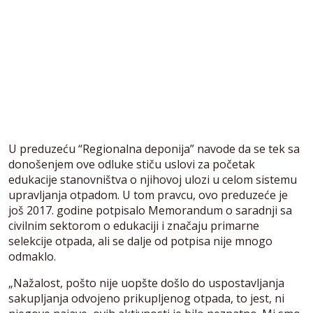
U preduzeću “Regionalna deponija” navode da se tek sa
donošenjem ove odluke stiču uslovi za početak
edukacije stanovništva o njihovoj ulozi u celom sistemu
upravljanja otpadom. U tom pravcu, ovo preduzeće je
još 2017. godine potpisalo Memorandum o saradnji sa
civilnim sektorom o edukaciji i značaju primarne
selekcije otpada, ali se dalje od potpisa nije mnogo
odmaklo.
„Nažalost, pošto nije uopšte došlo do uspostavljanja
sakupljanja odvojeno prikupljenog otpada, to jest, ni