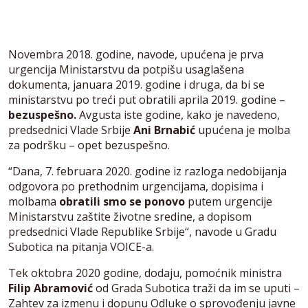
Novembra 2018. godine, navode, upućena je prva
urgencija Ministarstvu da potpišu usaglašena
dokumenta, januara 2019. godine i druga, da bi se
ministarstvu po treći put obratili aprila 2019. godine –
bezuspešno.
Avgusta iste godine, kako je navedeno,
predsednici Vlade Srbije
Ani Brnabić
upućena je molba
za podršku – opet bezuspešno.
“Dana, 7. februara 2020. godine iz razloga nedobijanja
odgovora po prethodnim urgencijama, dopisima i
molbama
obratili smo se ponovo
putem urgencije
Ministarstvu zaštite životne sredine, a dopisom
predsednici Vlade Republike Srbije“, navode u Gradu
Subotica na pitanja VOICE-a.
Tek oktobra 2020 godine, dodaju, pomoćnik ministra
Filip Abramović
od Grada Subotica traži da im se uputi –
Zahtev za izmenu i dopunu Odluke o sprovođenju javne