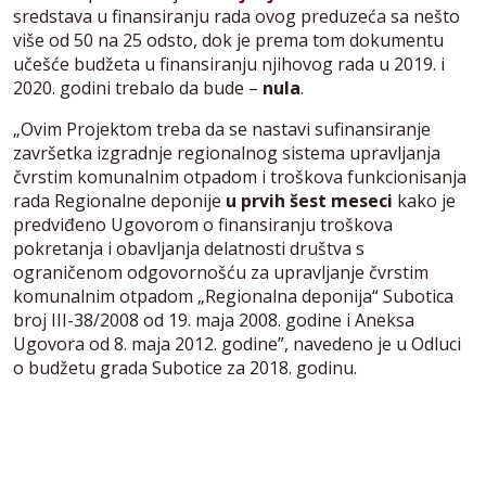
sredstava u finansiranju rada ovog preduzeća sa nešto
više od 50 na 25 odsto, dok je prema tom dokumentu
učešće budžeta u finansiranju njihovog rada u 2019. i
2020. godini trebalo da bude –
nula
.
„Ovim Projektom treba da se nastavi sufinansiranje
završetka izgradnje regionalnog sistema upravljanja
čvrstim komunalnim otpadom i troškova funkcionisanja
rada Regionalne deponije
u prvih šest meseci
kako je
predviđeno Ugovorom o finansiranju troškova
pokretanja i obavljanja delatnosti društva s
ograničenom odgovornošću za upravljanje čvrstim
komunalnim otpadom „Regionalna deponija“ Subotica
broj III-38/2008 od 19. maja 2008. godine i Aneksa
Ugovora od 8. maja 2012. godine”, navedeno je u Odluci
o budžetu grada Subotice za 2018. godinu.