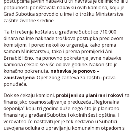
postupcima javnih nabavki u tri navrata je delimično ili u
potpunosti poništavala nabavku ovih kamiona, koju je
Grad Subotica sprovodio u ime i o trošku Ministarstva
zaštite životne sredine.
Ta tri rešenja koštala su građane Subotice 710.000
dinara na ime naknade troškova postupka pred ovom
komisijom. I pored nekoliko urgencija, kako prema
samom Ministarstvu, tako i prema premijerki Ani
Brnabić lično, na ponovno pokretanje javne nabavke
kamiona čekalo se više od dve godine. Nakon što je
konačno pokrenuta,
nabavka je ponovo –
zaustavljena
. Opet zbog zahteva za zaštitu prava
ponuđača.
Dok se čekaju kamioni,
probijeni su planirani rokovi
za
finansijsko osamostaljivanje preduzeća „Regionalna
deponija“ koju tri godine duže nego što je planirano
finansiraju građani Subotice i okolnih šest opština. I
verovatno će nastaviti jer je tek nedavno u Subotici
usvojena odluka o upravljanju komunalnim otpadom s