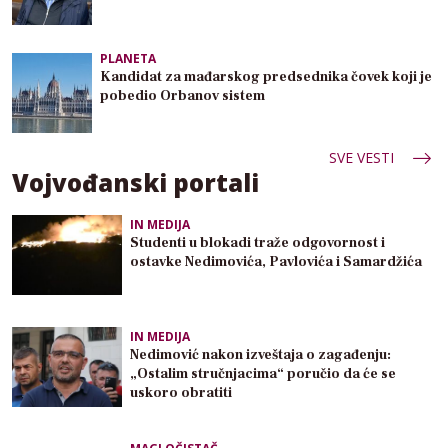
PLANETA
Kandidat za mađarskog predsednika čovek koji je
pobedio Orbanov sistem
SVE VESTI
Vojvođanski portali
IN MEDIJA
Studenti u blokadi traže odgovornost i
ostavke Nedimovića, Pavlovića i Samardžića
IN MEDIJA
Nedimović nakon izveštaja o zagađenju:
„Ostalim stručnjacima“ poručio da će se
uskoro obratiti