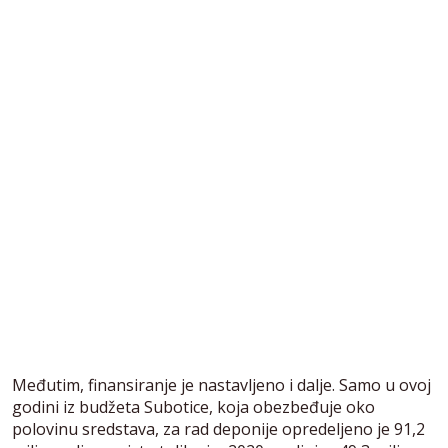
Međutim, finansiranje je nastavljeno i dalje. Samo u ovoj
godini iz budžeta Subotice, koja obezbeđuje oko
polovinu sredstava, za rad deponije opredeljeno je 91,2