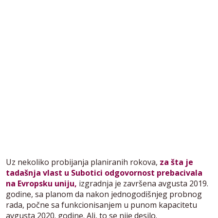
Uz nekoliko probijanja planiranih rokova,
za šta je
tadašnja vlast u Subotici odgovornost prebacivala
na Evropsku uniju,
izgradnja je završena avgusta 2019.
godine, sa planom da nakon jednogodišnjeg probnog
rada, počne sa funkcionisanjem u punom kapacitetu
avgusta 2020. godine. Ali, to se nije desilo.