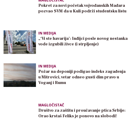
MAGLOČISTAČ
Pokret za novi početak vojvođanskih Mađara
pozvao SVM da u Kuli podrži studentsku listu
IN MEDIJA
„‘Vi ste havarija’: Inđijci posle novog nestanka
vode izgubili živce (i strpljenje)
IN MEDIJA
Požar na deponiji podigao indeks zagađenja
u Mitrovici, vetar odneo gusti dim pravo u
Voganj i Rumu
MAGLOČISTAČ
Društvo za zaštitu i proučavanje ptica Srbije:
Orao krstaš Feliks je ponovo na slobodi!