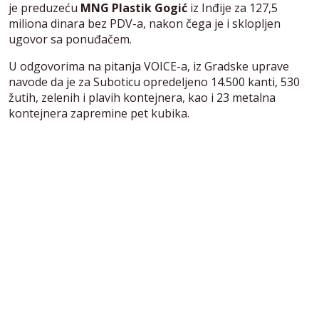
je preduzeću
MNG Plastik Gogić
iz Inđije za 127,5
miliona dinara bez PDV-a, nakon čega je i sklopljen
ugovor sa ponuđačem.
U odgovorima na pitanja VOICE-a, iz Gradske uprave
navode da je za Suboticu opredeljeno 14.500 kanti, 530
žutih, zelenih i plavih kontejnera, kao i 23 metalna
kontejnera zapremine pet kubika.