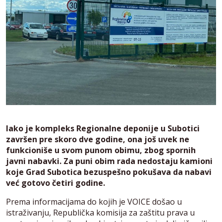
Iako je kompleks Regionalne deponije u Subotici
završen pre skoro dve godine, ona još uvek ne
funkcioniše u svom punom obimu, zbog spornih
javni nabavki.
Za puni obim rada nedostaju kamioni
koje Grad Subotica bezuspešno pokušava da nabavi
već gotovo četiri godine.
Prema informacijama do kojih je VOICE došao u
istraživanju, Republička komisija za zaštitu prava u