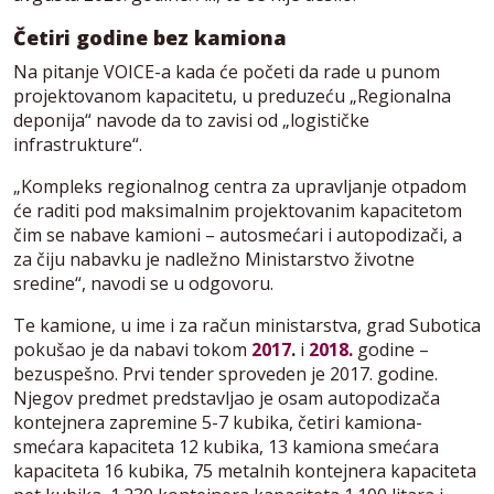
Četiri godine bez kamiona
Na pitanje VOICE-a kada će početi da rade u punom
projektovanom kapacitetu, u preduzeću „Regionalna
deponija“ navode da to zavisi od „logističke
infrastrukture“.
„Kompleks regionalnog centra za upravljanje otpadom
će raditi pod maksimalnim projektovanim kapacitetom
čim se nabave kamioni – autosmećari i autopodizači, a
za čiju nabavku je nadležno Ministarstvo životne
sredine“, navodi se u odgovoru.
Te kamione, u ime i za račun ministarstva, grad Subotica
pokušao je da nabavi tokom
2017
.
i
2018.
godine –
bezuspešno. Prvi tender sproveden je 2017. godine.
Njegov predmet predstavljao je osam autopodizača
kontejnera zapremine 5-7 kubika, četiri kamiona-
smećara kapaciteta 12 kubika, 13 kamiona smećara
kapaciteta 16 kubika, 75 metalnih kontejnera kapaciteta