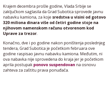
Krajem decembra prošle godine, Vlada Srbije se
zaključkom saglasila da Grad Subotica sprovede javnu
nabavku kamiona, za koje
sredstva u visini od gotovo
320 miliona dinara više od četiri godine stoje na
njihovom namenskom računu otvorenom kod
Uprave za trezor
.
Konačno, dve i po godine nakon poništenja poslednjeg
tendera, Grad Subotica je početkom februara ove
godine raspisao javnu nabavku kamiona. Međutim, ni
ova nabavka nije sprovedena do kraja jer je početkom
aprila postupak
ponovo suspendovan
na osnovu
zahteva za zaštitu prava ponuđača.