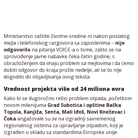
Ministarstvo zaštite životne sredine ni nakon poslatog
mejla i telefonskog razgovora sa zaposlenima –
nije
odgovorilo
na pitanja VOICE-a o tome, zašto se na
sprovođenje javne nabavke čeka četiri godine, s
obrazloženjem da imaju problem sa mejlovima i da ćemo
dobiti odgovor do kraja prošle nedelje, ali se to nije
dogodilo do objavljivanja ovog teksta.
Vrednost projekta više od 24 miliona evra
Kako bi se dugoročno rešio problem otpada, početkom
novom milenijuma
Grad Subotica i opštine Bačka
Topola, Kanjiža, Senta, Mali Iđoš, Novi Kneževac i
Čoka
angažovale su se na izgradnji savremenog
regionalnog sistema za upravljanje otpadom, koji je
izgrađen u skladu sa standardima Evropske unije.