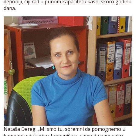
deponiji, čiji rad u punom kapacitetu kasni skoro godinu
dana.
Nataša Đereg: „Mi smo tu, spremni da pomognemo u
kampanji edukacije stanovništva, samo da nam neko