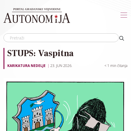
Skip to main content
STUPS: Vaspitna
KARIKATURA NEDELJE
23. JUN 2026.
< 1
min čitanja