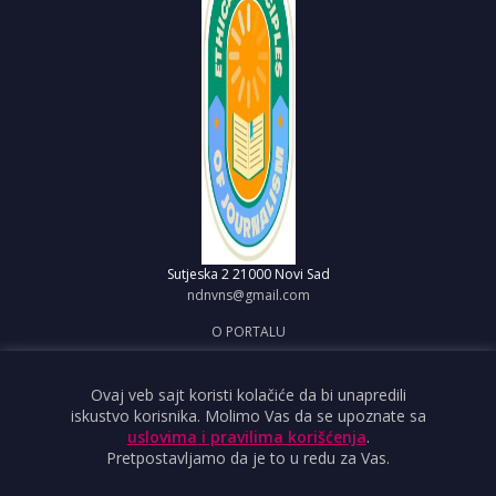
Sutjeska 2
21000 Novi Sad
ndnvns@gmail.com
O PORTALU
IMPRESUM
OBJAVI VEST
Ovaj veb sajt koristi kolačiće da bi unapredili
iskustvo korisnika. Molimo Vas da se upoznate sa
USLOVI KORIŠĆENJA
uslovima i pravilima korišćenja
.
Pretpostavljamo da je to u redu za Vas.