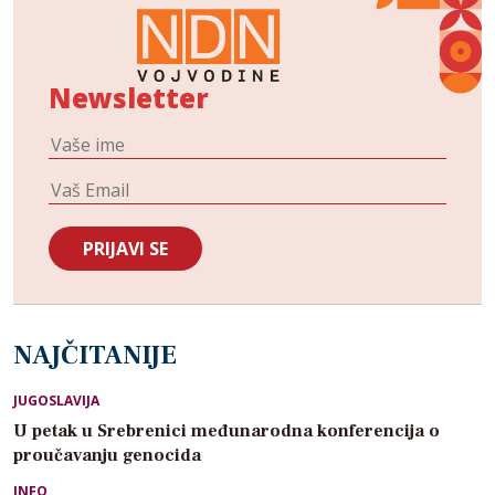
Newsletter
NAJČITANIJE
JUGOSLAVIJA
U petak u Srebrenici međunarodna konferencija o
proučavanju genocida
INFO