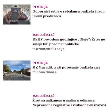
IN MEDIJA
Odbornici sutra o rebalansu budžeta i radu
javnih preduzeća
MAGLOČISTAČ
DSHV povodom godišnjice „Oluje“: Žrtve ne
smeju biti predmet političke
instrumentalizacije
IN MEDIJA
MZ Maradik traži povećanje budžeta za 2
miliona dinara
MAGLOČISTAČ
Život sa autizmom u malim sredinama:
Nepravedne regulative i svakodnevni izazovi