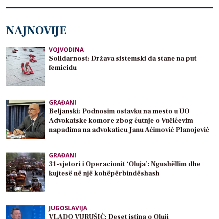
NAJNOVIJE
VOJVODINA
Solidarnost: Država sistemski da stane na put
femicidu
GRAĐANI
Beljanski: Podnosim ostavku na mesto u UO
Advokatske komore zbog ćutnje o Vučićevim
napadima na advokaticu Janu Aćimović Planojević
GRAĐANI
31-vjetori i Operacionit ‘Oluja’: Ngushëllim dhe
kujtesë në një kohëpërbindëshash
JUGOSLAVIJA
VLADO VURUŠIĆ: Deset istina o Oluji