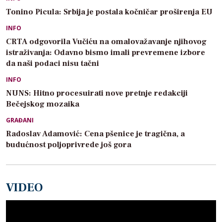
Tonino Picula: Srbija je postala kočničar proširenja EU
INFO
CRTA odgovorila Vučiću na omalovažavanje njihovog
istraživanja: Odavno bismo imali prevremene izbore
da naši podaci nisu tačni
INFO
NUNS: Hitno procesuirati nove pretnje redakciji
Bečejskog mozaika
GRAĐANI
Radoslav Adamović: Cena pšenice je tragična, a
budućnost poljoprivrede još gora
VIDEO