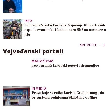
INFO
Fondacija Slavko Ćuruvija: Najmanje 106 verbalnih
napada zvaničnika i funkcionera SNS na novinare u
julu
SVE VESTI
Vojvođanski portali
MAGLOČISTAČ
Teo Taraniš: Evropski putevi i stranputice
IN MEDIJA
Pravo koje se retko koristi: Građani mogu da
prisustvuju sednicama Skupštine opštine