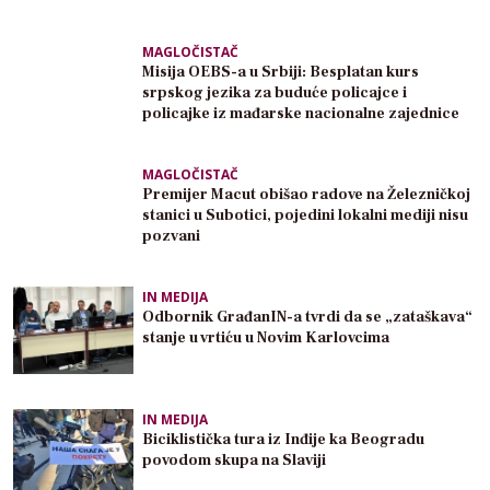
MAGLOČISTAČ
Misija OEBS-a u Srbiji: Besplatan kurs
srpskog jezika za buduće policajce i
policajke iz mađarske nacionalne zajednice
MAGLOČISTAČ
Premijer Macut obišao radove na Železničkoj
stanici u Subotici, pojedini lokalni mediji nisu
pozvani
IN MEDIJA
Odbornik GrađanIN-a tvrdi da se „zataškava“
stanje u vrtiću u Novim Karlovcima
IN MEDIJA
Biciklistička tura iz Inđije ka Beogradu
povodom skupa na Slaviji