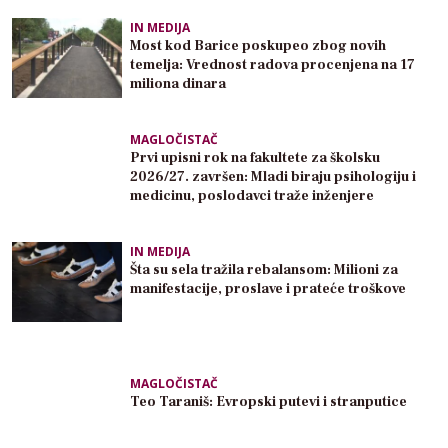
IN MEDIJA
Most kod Barice poskupeo zbog novih
temelja: Vrednost radova procenjena na 17
miliona dinara
MAGLOČISTAČ
Prvi upisni rok na fakultete za školsku
2026/27. završen: Mladi biraju psihologiju i
medicinu, poslodavci traže inženjere
IN MEDIJA
Šta su sela tražila rebalansom: Milioni za
manifestacije, proslave i prateće troškove
MAGLOČISTAČ
Teo Taraniš: Evropski putevi i stranputice