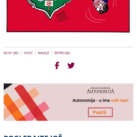
|
|
|
NOVI SAD
VUČIĆ
NASILJE
REPRESIJA