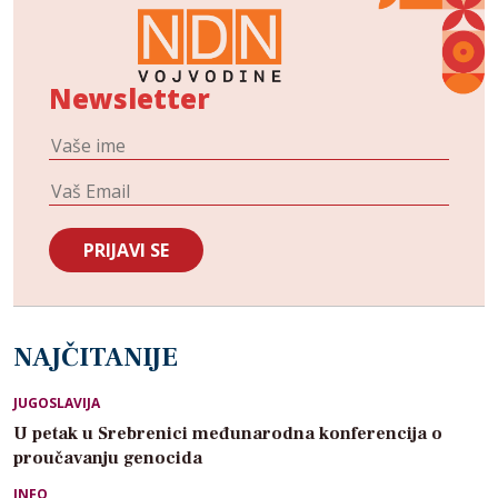
Newsletter
NAJČITANIJE
JUGOSLAVIJA
U petak u Srebrenici međunarodna konferencija o
proučavanju genocida
INFO