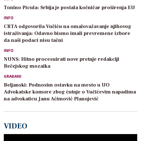
Tonino Picula: Srbija je postala kočničar proširenja EU
INFO
CRTA odgovorila Vučiću na omalovažavanje njihovog
istraživanja: Odavno bismo imali prevremene izbore
da naši podaci nisu tačni
INFO
NUNS: Hitno procesuirati nove pretnje redakciji
Bečejskog mozaika
GRAĐANI
Beljanski: Podnosim ostavku na mesto u UO
Advokatske komore zbog ćutnje o Vučićevim napadima
na advokaticu Janu Aćimović Planojević
VIDEO