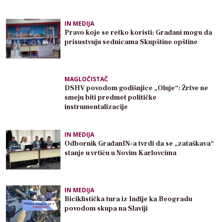
IN MEDIJA
Pravo koje se retko koristi: Građani mogu da
prisustvuju sednicama Skupštine opštine
MAGLOČISTAČ
DSHV povodom godišnjice „Oluje“: Žrtve ne
smeju biti predmet političke
instrumentalizacije
IN MEDIJA
Odbornik GrađanIN-a tvrdi da se „zataškava“
stanje u vrtiću u Novim Karlovcima
IN MEDIJA
Biciklistička tura iz Inđije ka Beogradu
povodom skupa na Slaviji