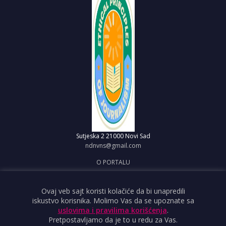
Sutjeska 2
21000 Novi Sad
ndnvns@gmail.com
O PORTALU
IMPRESUM
OBJAVI VEST
Ovaj veb sajt koristi kolačiće da bi unapredili
iskustvo korisnika. Molimo Vas da se upoznate sa
USLOVI KORIŠĆENJA
uslovima i pravilima korišćenja
.
Pretpostavljamo da je to u redu za Vas.