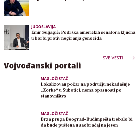
JUGOSLAVIJA
Emir Suljagić: Podrška američkih senatora ključna
u borbi protiv negiranja genocida
SVE VESTI
Vojvođanski portali
MAGLOČISTAČ
Lokalizovan požar na području nekadašnje
„Zorke“ u Subotici, nema opasnosti po
stanovništvo
MAGLOČISTAČ
Brza pruga Beograd–Budimpešta trebalo bi
da bude puštena u saobraćaj na jesen