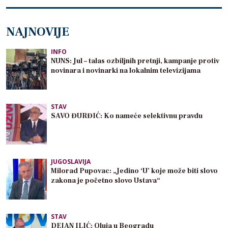
NAJNOVIJE
INFO
NUNS: Jul – talas ozbiljnih pretnji, kampanje protiv
novinara i novinarki na lokalnim televizijama
STAV
SAVO ĐURĐIĆ: Ko nameće selektivnu pravdu
JUGOSLAVIJA
Milorad Pupovac: „Jedino ‘U’ koje može biti slovo
zakona je početno slovo Ustava“
STAV
DEJAN ILIĆ: Oluja u Beogradu