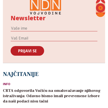
Newsletter
NAJČITANIJE
INFO
CRTA odgovorila Vučiću na omalovažavanje njihovog
istraživanja: Odavno bismo imali prevremene izbore
da naši podaci nisu tačni