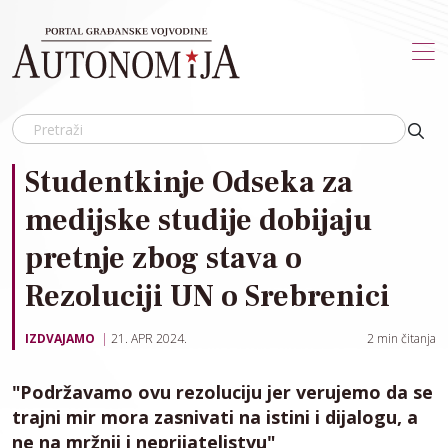
Skip to main content
Studentkinje Odseka za
medijske studije dobijaju
pretnje zbog stava o
Rezoluciji UN o Srebrenici
IZDVAJAMO
21. APR 2024.
2
min čitanja
"Podržavamo ovu rezoluciju jer verujemo da se
trajni mir mora zasnivati na istini i dijalogu, a
ne na mržnji i neprijateljstvu"