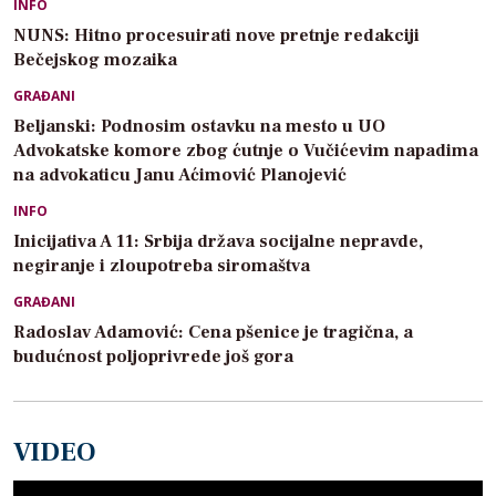
INFO
NUNS: Hitno procesuirati nove pretnje redakciji
Bečejskog mozaika
GRAĐANI
Beljanski: Podnosim ostavku na mesto u UO
Advokatske komore zbog ćutnje o Vučićevim napadima
na advokaticu Janu Aćimović Planojević
INFO
Inicijativa A 11: Srbija država socijalne nepravde,
negiranje i zloupotreba siromaštva
GRAĐANI
Radoslav Adamović: Cena pšenice je tragična, a
budućnost poljoprivrede još gora
VIDEO