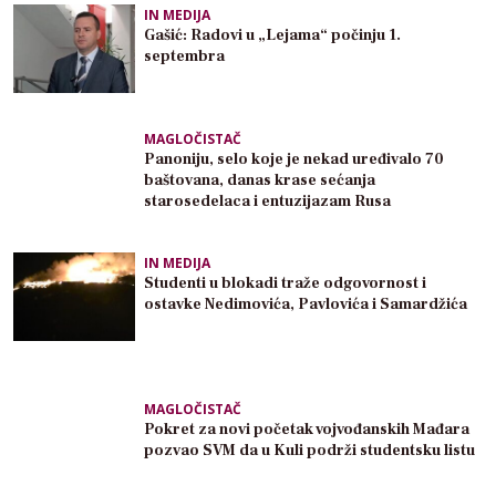
IN MEDIJA
Gašić: Radovi u „Lejama“ počinju 1.
septembra
MAGLOČISTAČ
Panoniju, selo koje je nekad uređivalo 70
baštovana, danas krase sećanja
starosedelaca i entuzijazam Rusa
IN MEDIJA
Studenti u blokadi traže odgovornost i
ostavke Nedimovića, Pavlovića i Samardžića
MAGLOČISTAČ
Pokret za novi početak vojvođanskih Mađara
pozvao SVM da u Kuli podrži studentsku listu