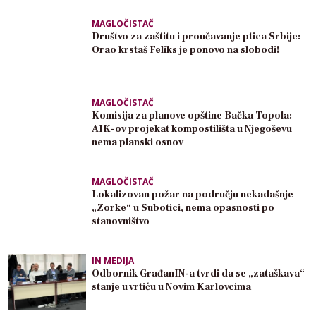
MAGLOČISTAČ
Društvo za zaštitu i proučavanje ptica Srbije:
Orao krstaš Feliks je ponovo na slobodi!
MAGLOČISTAČ
Komisija za planove opštine Bačka Topola:
AIK-ov projekat kompostilišta u Njegoševu
nema planski osnov
MAGLOČISTAČ
Lokalizovan požar na području nekadašnje
„Zorke“ u Subotici, nema opasnosti po
stanovništvo
IN MEDIJA
Odbornik GrađanIN-a tvrdi da se „zataškava“
stanje u vrtiću u Novim Karlovcima