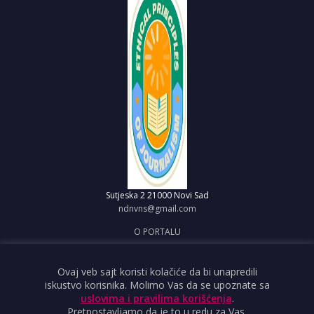
Sutjeska 2
21000 Novi Sad
ndnvns@gmail.com
O PORTALU
IMPRESUM
OBJAVI VEST
Ovaj veb sajt koristi kolačiće da bi unapredili
iskustvo korisnika. Molimo Vas da se upoznate sa
USLOVI KORIŠĆENJA
uslovima i pravilima korišćenja
.
Pretpostavljamo da je to u redu za Vas.