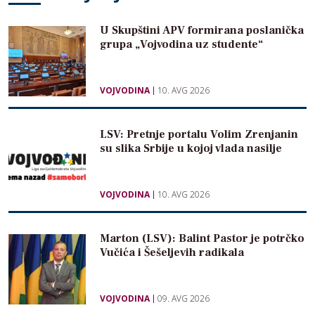
U Skupštini APV formirana poslanička
grupa „Vojvodina uz studente“
VOJVODINA
10. AVG 2026
LSV: Pretnje portalu Volim Zrenjanin
su slika Srbije u kojoj vlada nasilje
VOJVODINA
10. AVG 2026
Marton (LSV): Balint Pastor je potrčko
Vučića i Šešeljevih radikala
VOJVODINA
09. AVG 2026