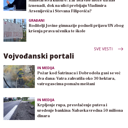
Ministarstva kulture: Zar išta više može da nas
iznenadi, dok na ulici prebijaju Vladimira
Arsenijevića i Stevana Filipovića?
GRAĐANI
Roditelji Jovine gimnazije podneli prijavu UN zbog
kršenja prava učenika te škole
SVE VESTI
Vojvođanski portali
IN MEDIJA
Požar kod Šatrinaca i Dobrodola gasi se već
dva dana: Vatra zahvatila oko 30 hektara,
vatrogascima pomažu meštani
IN MEDIJA
Krpljenje rupa, presvlačenje puteva i
uređenje bankina: Nabavka vredna 50 miliona
dinara