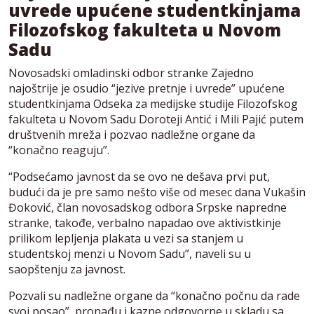
uvrede upućene studentkinjama
Filozofskog fakulteta u Novom
Sadu
Novosadski omladinski odbor stranke Zajedno
najoštrije je osudio “jezive pretnje i uvrede” upućene
studentkinjama Odseka za medijske studije Filozofskog
fakulteta u Novom Sadu Doroteji Antić i Mili Pajić putem
društvenih mreža i pozvao nadležne organe da
“konačno reaguju”.
“Podsećamo javnost da se ovo ne dešava prvi put,
budući da je pre samo nešto više od mesec dana Vukašin
Đoković, član novosadskog odbora Srpske napredne
stranke, takođe, verbalno napadao ove aktivistkinje
prilikom lepljenja plakata u vezi sa stanjem u
studentskoj menzi u Novom Sadu”, naveli su u
saopštenju za javnost.
Pozvali su nadležne organe da “konačno počnu da rade
svoj posao”, pronađu i kazne odgovorne u skladu sa