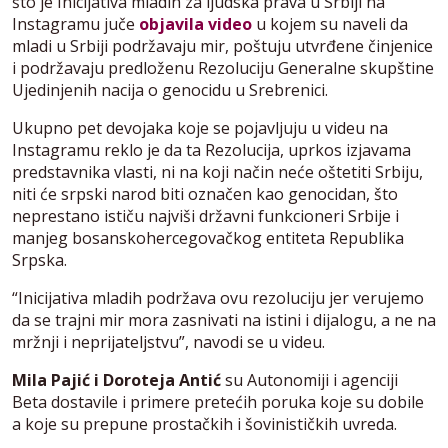
što je Inicijativa mladih za ljudska prava u Srbiji na
Instagramu juče
objavila video
u kojem su naveli da
mladi u Srbiji podržavaju mir, poštuju utvrđene činjenice
i podržavaju predloženu Rezoluciju Generalne skupštine
Ujedinjenih nacija o genocidu u Srebrenici.
Ukupno pet devojaka koje se pojavljuju u videu na
Instagramu reklo je da ta Rezolucija, uprkos izjavama
predstavnika vlasti, ni na koji način neće oštetiti Srbiju,
niti će srpski narod biti označen kao genocidan, što
neprestano ističu najviši državni funkcioneri Srbije i
manjeg bosanskohercegovačkog entiteta Republika
Srpska.
“Inicijativa mladih podržava ovu rezoluciju jer verujemo
da se trajni mir mora zasnivati na istini i dijalogu, a ne na
mržnji i neprijateljstvu”, navodi se u videu.
Mila Pajić i Doroteja Antić
su Autonomiji i agenciji
Beta dostavile i primere pretećih poruka koje su dobile
a koje su prepune prostačkih i šovinističkih uvreda.