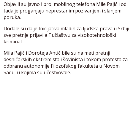
Objavili su javno i broj mobilnog telefona Mile Pajić i od
tada je proganjaju neprestanim pozivanjem i slanjem
poruka.
Dodale su da je Inicijativa mladih za ljudska prava u Srbiji
sve pretnje prijavila Tužlaštvu za visokotehnološki
kriminal.
Mila Pajić i Doroteja Antić bile su na meti pretnji
desničarskih ekstremista i šovinista i tokom protesta za
odbranu autonomije Filozofskog fakulteta u Novom
Sadu, u kojima su učestvovale.