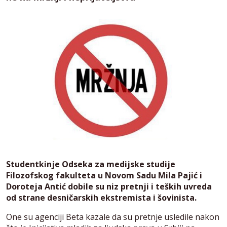
Studentkinje Odseka za medijske studije
Filozofskog fakulteta u Novom Sadu Mila Pajić i
Doroteja Antić dobile su niz pretnji i teških uvreda
od strane desničarskih ekstremista i šovinista.
One su agenciji Beta kazale da su pretnje usledile nakon