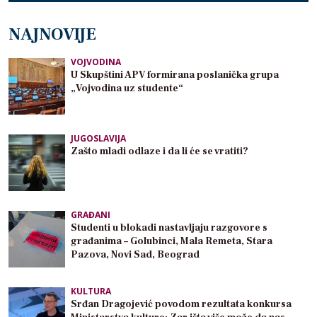
NAJNOVIJE
VOJVODINA
U Skupštini APV formirana poslanička grupa
„Vojvodina uz studente“
JUGOSLAVIJA
Zašto mladi odlaze i da li će se vratiti?
GRAĐANI
Studenti u blokadi nastavljaju razgovore s
građanima – Golubinci, Mala Remeta, Stara
Pazova, Novi Sad, Beograd
KULTURA
Srđan Dragojević povodom rezultata konkursa