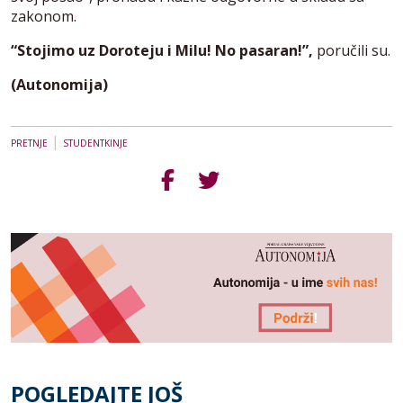
zakonom.
“Stojimo uz Doroteju i Milu! No pasaran!”,
poručili su.
(Autonomija)
|
PRETNJE
STUDENTKINJE
POGLEDAJTE JOŠ