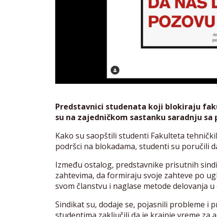
Predstavnici studenata koji blokiraju fa
su na zajedničkom sastanku saradnju sa 
Kako su saopštili studenti Fakulteta tehničk
podršci na blokadama, studenti su poručili da
Između ostalog, predstavnike prisutnih sind
zahtevima, da formiraju svoje zahteve po u
svom članstvu i naglase metode delovanja u 
Sindikat su, dodaje se, pojasnili probleme i 
studentima zaključili da je krajnje vreme za akc