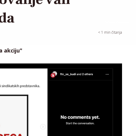
ada
< 1
min čitanja
a akciju"