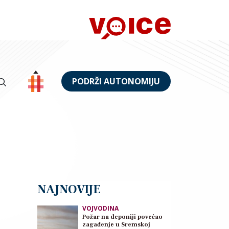
PODRŽI AUTONOMIJU
NAJNOVIJE
VOJVODINA
Požar na deponiji povećao
zagađenje u Sremskoj