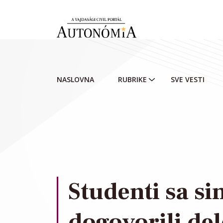
Skip to main content
NASLOVNA
RUBRIKE
SVE VESTI
Studenti sa s
dogovorili de