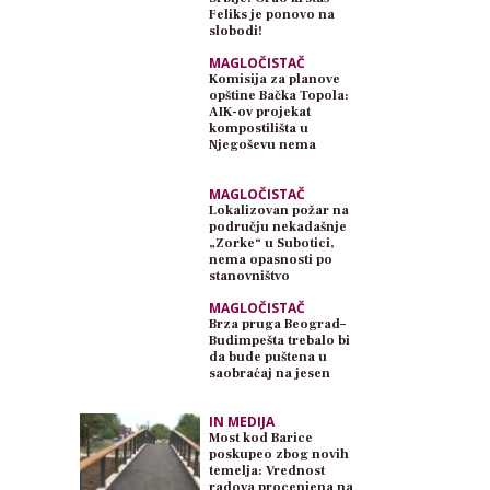
Feliks je ponovo na
slobodi!
MAGLOČISTAČ
Komisija za planove
opštine Bačka Topola:
AIK-ov projekat
kompostilišta u
Njegoševu nema
planski osnov
MAGLOČISTAČ
Lokalizovan požar na
području nekadašnje
„Zorke“ u Subotici,
nema opasnosti po
stanovništvo
MAGLOČISTAČ
Brza pruga Beograd–
Budimpešta trebalo bi
da bude puštena u
saobraćaj na jesen
IN MEDIJA
Most kod Barice
poskupeo zbog novih
temelja: Vrednost
radova procenjena na