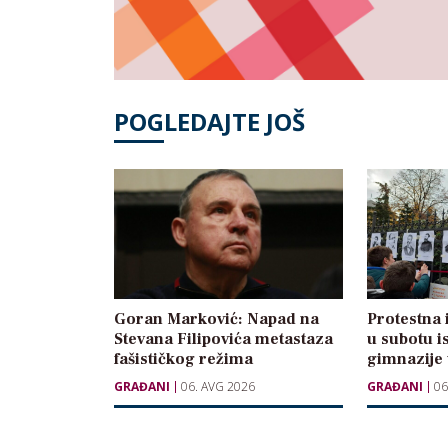
POGLEDAJTE JOŠ
Goran Marković: Napad na
Protestna 
Stevana Filipovića metastaza
u subotu i
fašističkog režima
gimnazije
GRAĐANI
06. AVG 2026
GRAĐANI
06