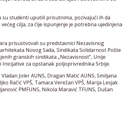
u studenti uputili prisutnima, pozivajući ih da
d većeg cilja, za čije ispunjenje je potrebna ujedinjena
ra prisustvovali su predstavnici Nezavisnog
 arhitekata Novog Sada, Sindikata Solidarnost Pošte
jenih granskih sindikata „Nezavisnost”, Unije
 Inicijative za opstanak poljoprivrednika Srbije.
i: Vladan Joler AUNS, Dragan Matić AUNS, Smiljana
ljko Račić VPŠ, Tamara Verežan VPŠ, Marija Lesjak
janović PMFUNS, Nikola Maravić TFUNS, Dušan