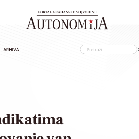
ARHIVA
indikatima
lovanje van