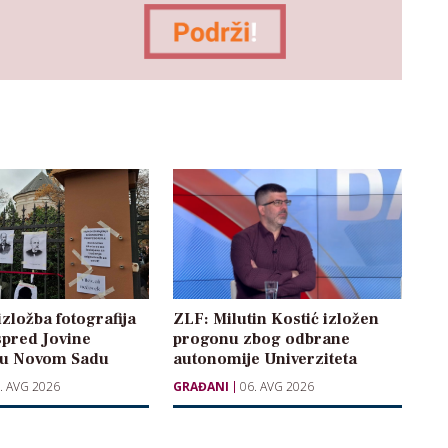
izložba fotografija
ZLF: Milutin Kostić izložen
spred Jovine
progonu zbog odbrane
 u Novom Sadu
autonomije Univerziteta
. AVG 2026
GRAĐANI
06. AVG 2026