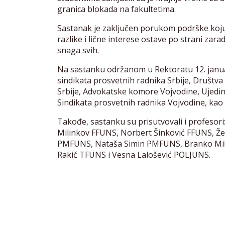
granica blokada na fakultetima.
Sastanak je zaključen porukom podrške koju s
razlike i lične interese ostave po strani zara
snaga svih.
Na sastanku održanom u Rektoratu 12. janua
sindikata prosvetnih radnika Srbije, Društva
Srbije, Advokatske komore Vojvodine, Ujedin
Sindikata prosvetnih radnika Vojvodine, kao i
Takođe, sastanku su prisutvovali i profesor
Milinkov FFUNS, Norbert Šinković FFUNS, Že
PMFUNS, Nataša Simin PMFUNS, Branko Mil
Rakić TFUNS i Vesna Lalošević POLJUNS.