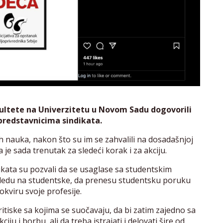
kultete na Univerzitetu u Novom Sadu dogovorili
predstavnicima sindikata.
ih nauka, nakon što su im se zahvalili na dosadašnjoj
 je sada trenutak za sledeći korak i za akciju.
ikata su pozvali da se usaglase sa studentskim
gledu na studentske, da prenesu studentsku poruku
okviru svoje profesije.
pritiske sa kojima se suočavaju, da bi zatim zajedno sa
iju i borbu, ali da treba istrajati i delovati šire od