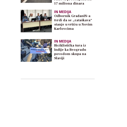
17 miliona dinara
IN MEDIJA
Odbornik GrađanIN-a
tvrdi da se „zataškava“
stanje u vrtiću u Novim
Karlovcima
IN MEDIJA
Biciklistička tura iz
Inđije ka Beogradu
povodom skupa na
Slaviji