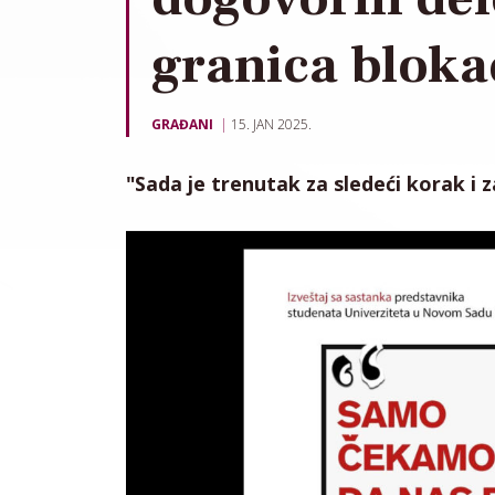
granica blok
GRAĐANI
15. JAN 2025.
"Sada je trenutak za sledeći korak i z