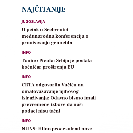
NAJČITANIJE
JUGOSLAVIJA
U petak u Srebrenici
međunarodna konferencija o
proučavanju genocida
INFO
Tonino Picula: Srbija je postala
kočničar proširenja EU
INFO
CRTA odgovorila Vučiću na
omalovažavanje njihovog
istraživanja: Odavno bismo imali
prevremene izbore da naši
podaci nisu tačni
INFO
NUNS: Hitno procesuirati nove