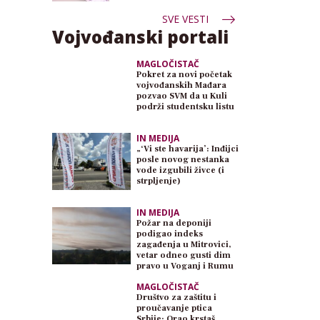
SVE VESTI
Vojvođanski portali
MAGLOČISTAČ
Pokret za novi početak
vojvođanskih Mađara
pozvao SVM da u Kuli
podrži studentsku listu
IN MEDIJA
„‘Vi ste havarija’: Inđijci
posle novog nestanka
vode izgubili živce (i
strpljenje)
IN MEDIJA
Požar na deponiji
podigao indeks
zagađenja u Mitrovici,
vetar odneo gusti dim
pravo u Voganj i Rumu
MAGLOČISTAČ
Društvo za zaštitu i
proučavanje ptica
Srbije: Orao krstaš