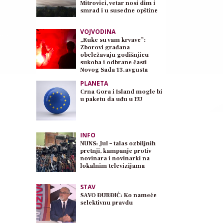
Mitrovici, vetar nosi dim i
smrad i u susedne opštine
VOJVODINA
„Ruke su vam krvave”:
Zborovi građana
obeležavaju godišnjicu
sukoba i odbrane časti
Novog Sada 13.avgusta
PLANETA
Crna Gora i Island mogle bi
u paketu da uđu u EU
INFO
NUNS: Jul – talas ozbiljnih
pretnji, kampanje protiv
novinara i novinarki na
lokalnim televizijama
STAV
SAVO ĐURĐIĆ: Ko nameće
selektivnu pravdu