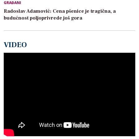
GRAĐANI
Radoslav Adamović: Cena pšenice je tragična, a
budućnost poljoprivrede još gora
VIDEO