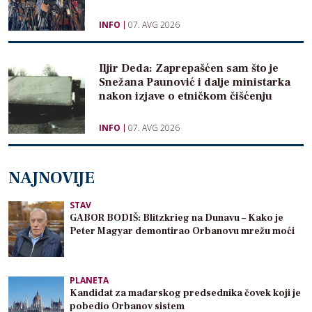
INFO
07. AVG 2026
Iljir Deda: Zaprepašćen sam što je
Snežana Paunović i dalje ministarka
nakon izjave o etničkom čišćenju
INFO
07. AVG 2026
NAJNOVIJE
STAV
GABOR BODIŠ: Blitzkrieg na Dunavu – Kako je
Peter Magyar demontirao Orbanovu mrežu moći
PLANETA
Kandidat za mađarskog predsednika čovek koji je
pobedio Orbanov sistem