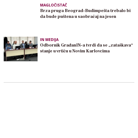
MAGLOČISTAČ
Brza pruga Beograd–Budimpešta trebalo bi
da bude puštena u saobraćaj na jesen
IN MEDIJA
Odbornik GrađanIN-a tvrdi da se „zataškava“
stanje u vrtiću u Novim Karlovcima