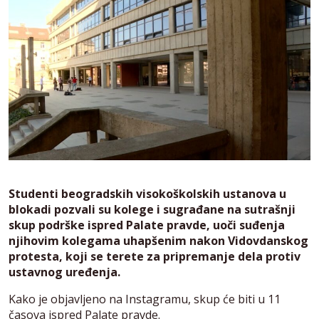
Studenti beogradskih visokoškolskih ustanova u
blokadi pozvali su kolege i sugrađane na sutrašnji
skup podrške ispred Palate pravde, uoči suđenja
njihovim kolegama uhapšenim nakon Vidovdanskog
protesta, koji se terete za pripremanje dela protiv
ustavnog uređenja.
Kako je objavljeno na Instagramu, skup će biti u 11
časova ispred Palate pravde.