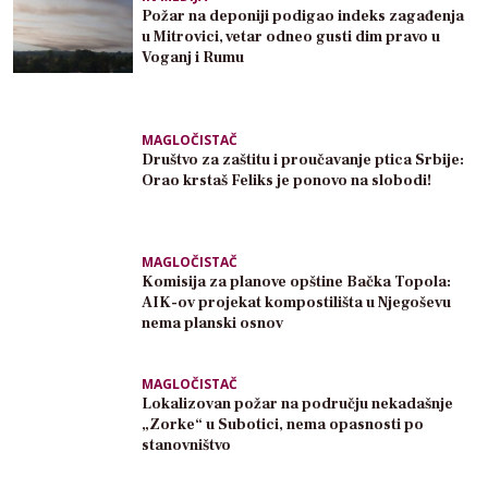
Požar na deponiji podigao indeks zagađenja
u Mitrovici, vetar odneo gusti dim pravo u
Voganj i Rumu
MAGLOČISTAČ
Društvo za zaštitu i proučavanje ptica Srbije:
Orao krstaš Feliks je ponovo na slobodi!
MAGLOČISTAČ
Komisija za planove opštine Bačka Topola:
AIK-ov projekat kompostilišta u Njegoševu
nema planski osnov
MAGLOČISTAČ
Lokalizovan požar na području nekadašnje
„Zorke“ u Subotici, nema opasnosti po
stanovništvo