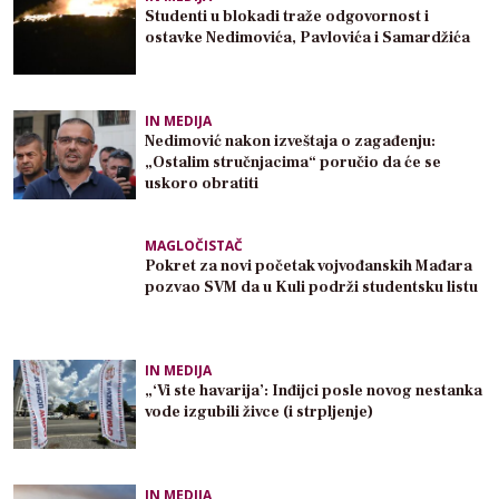
Studenti u blokadi traže odgovornost i
ostavke Nedimovića, Pavlovića i Samardžića
IN MEDIJA
Nedimović nakon izveštaja o zagađenju:
„Ostalim stručnjacima“ poručio da će se
uskoro obratiti
MAGLOČISTAČ
Pokret za novi početak vojvođanskih Mađara
pozvao SVM da u Kuli podrži studentsku listu
IN MEDIJA
„‘Vi ste havarija’: Inđijci posle novog nestanka
vode izgubili živce (i strpljenje)
IN MEDIJA