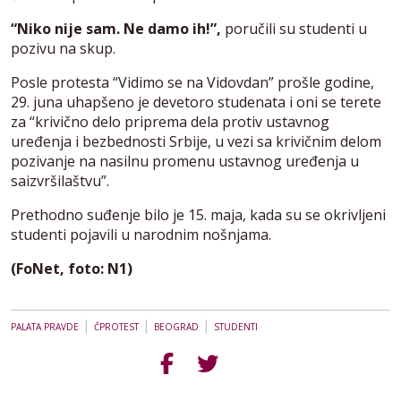
“Niko nije sam. Ne damo ih!”,
poručili su studenti u
pozivu na skup.
Posle protesta “Vidimo se na Vidovdan” prošle godine,
29. juna uhapšeno je devetoro studenata i oni se terete
za “krivično delo priprema dela protiv ustavnog
uređenja i bezbednosti Srbije, u vezi sa krivičnim delom
pozivanje na nasilnu promenu ustavnog uređenja u
saizvršilaštvu”.
Prethodno suđenje bilo je 15. maja, kada su se okrivljeni
studenti pojavili u narodnim nošnjama.
(FoNet, foto: N1)
|
|
|
PALATA PRAVDE
ČPROTEST
BEOGRAD
STUDENTI