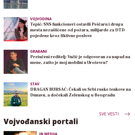
VOJVODINA
Tepić: SNS funkcioneri ostavili Peščaru i druga
mesta nezaštićene od požara, milijarde za DTD
pojedene kroz fiktivne poslove
GRAĐANI
Pretučeni reditelj: Vučić je odgovoran za napad na
mene, zašto je moj mobilni u Uroševcu?
STAV
DRAGAN BURSAĆ: Čekali su Srbi ruske tenkove na
Dunavu, a dočekali Zelenskog u Beogradu
SVE VESTI
Vojvođanski portali
IN MEDIJA