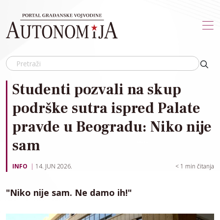
Skip to main content
Studenti pozvali na skup
podrške sutra ispred Palate
pravde u Beogradu: Niko nije
sam
INFO
14. JUN 2026.
< 1
min čitanja
"Niko nije sam. Ne damo ih!"