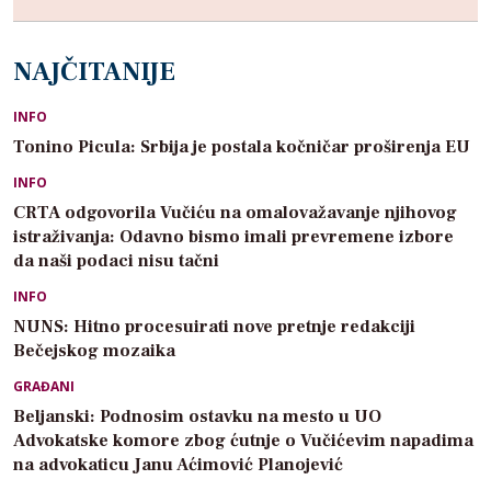
NAJČITANIJE
INFO
Tonino Picula: Srbija je postala kočničar proširenja EU
INFO
CRTA odgovorila Vučiću na omalovažavanje njihovog
istraživanja: Odavno bismo imali prevremene izbore
da naši podaci nisu tačni
INFO
NUNS: Hitno procesuirati nove pretnje redakciji
Bečejskog mozaika
GRAĐANI
Beljanski: Podnosim ostavku na mesto u UO
Advokatske komore zbog ćutnje o Vučićevim napadima
na advokaticu Janu Aćimović Planojević