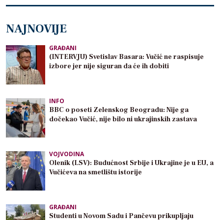
NAJNOVIJE
GRAĐANI
(INTERVJU) Svetislav Basara: Vučić ne raspisuje
izbore jer nije siguran da će ih dobiti
INFO
BBC o poseti Zelenskog Beogradu: Nije ga
dočekao Vučić, nije bilo ni ukrajinskih zastava
VOJVODINA
Olenik (LSV): Budućnost Srbije i Ukrajine je u EU, a
Vučićeva na smetlištu istorije
GRAĐANI
Studenti u Novom Sadu i Pančevu prikupljaju