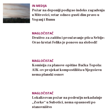
IN MEDIJA
Požar na deponiji podigao indeks zagađenja
u Mitrovici, vetar odneo gusti dim pravo u
Voganj i Rumu
MAGLOČISTAČ
Društvo za zaštitu i proučavanje ptica Srbije:
Orao krstaš Feliks je ponovo na slobodi!
MAGLOČISTAČ
Komisija za planove opštine Bačka Topola:
AIK-ov projekat kompostilišta u Njegoševu
nema planski osnov
MAGLOČISTAČ
Lokalizovan požar na području nekadašnje
„Zorke“ u Subotici, nema opasnosti po
stanovništvo