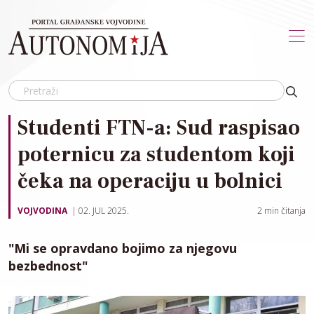
Skip to main content
Studenti FTN-a: Sud raspisao
poternicu za studentom koji
čeka na operaciju u bolnici
VOJVODINA
02. JUL 2025.
2
min čitanja
"Mi se opravdano bojimo za njegovu
bezbednost"