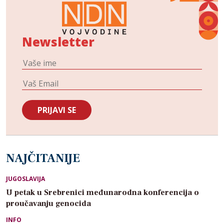
Newsletter
NAJČITANIJE
JUGOSLAVIJA
U petak u Srebrenici međunarodna konferencija o
proučavanju genocida
INFO