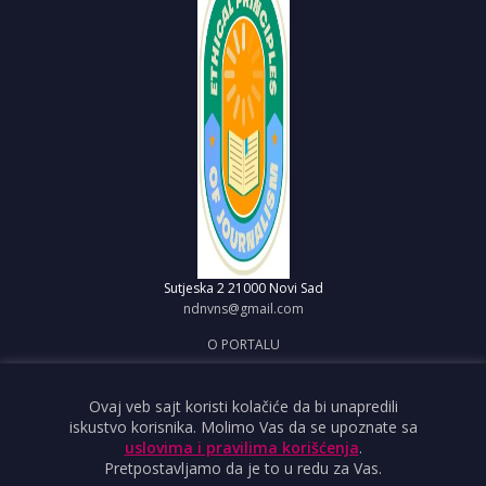
Sutjeska 2
21000 Novi Sad
ndnvns@gmail.com
O PORTALU
IMPRESUM
OBJAVI VEST
Ovaj veb sajt koristi kolačiće da bi unapredili
iskustvo korisnika. Molimo Vas da se upoznate sa
USLOVI KORIŠĆENJA
uslovima i pravilima korišćenja
.
Pretpostavljamo da je to u redu za Vas.