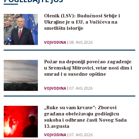
Olenik (LSV): Budućnost Srbije i
Ukrajine je u EU, a Vučićeva na
smetlištu istorije
VOJVODINA
08. AVG 2026
Požar na deponiji povećao zagađenje
u Sremskoj Mitrovici, vetar nosi dim i
smrad i u susedne opštine
VOJVODINA
07. AVG 2026
„Ruke su vam krvave”: Zborovi
građana obeležavaju godišnjicu
sukoba i odbrane časti Novog Sada
13.avgusta
VOJVODINA
07. AVG 2026