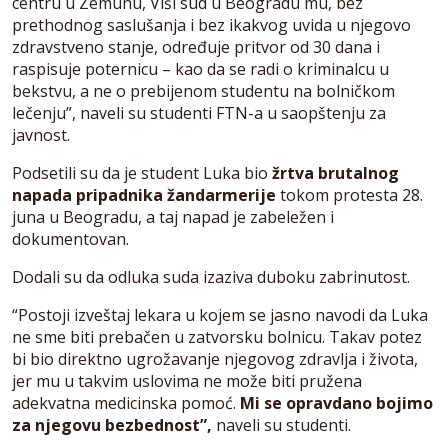
centru u Zemunu, Viši sud u Beogradu mu, bez
prethodnog saslušanja i bez ikakvog uvida u njegovo
zdravstveno stanje, određuje pritvor od 30 dana i
raspisuje poternicu – kao da se radi o kriminalcu u
bekstvu, a ne o prebijenom studentu na bolničkom
lečenju”, naveli su studenti FTN-a u saopštenju za
javnost.
Podsetili su da je student Luka bio
žrtva brutalnog
napada pripadnika žandarmerije
tokom protesta 28.
juna u Beogradu, a taj napad je zabeležen i
dokumentovan.
Dodali su da odluka suda izaziva duboku zabrinutost.
“Postoji izveštaj lekara u kojem se jasno navodi da Luka
ne sme biti prebačen u zatvorsku bolnicu. Takav potez
bi bio direktno ugrožavanje njegovog zdravlja i života,
jer mu u takvim uslovima ne može biti pružena
adekvatna medicinska pomoć.
Mi se opravdano bojimo
za njegovu bezbednost”,
naveli su studenti.