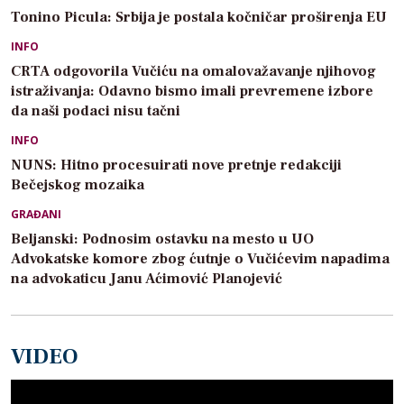
Tonino Picula: Srbija je postala kočničar proširenja EU
INFO
CRTA odgovorila Vučiću na omalovažavanje njihovog
istraživanja: Odavno bismo imali prevremene izbore
da naši podaci nisu tačni
INFO
NUNS: Hitno procesuirati nove pretnje redakciji
Bečejskog mozaika
GRAĐANI
Beljanski: Podnosim ostavku na mesto u UO
Advokatske komore zbog ćutnje o Vučićevim napadima
na advokaticu Janu Aćimović Planojević
VIDEO