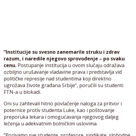
“Institucije su svesno zanemarile struku i zdrav
razum, i naredile njegovo sprovođenje – po svaku
cenu.
Postupanje institucija u ovom slučaju odražava
ozbiljno urušavanje vladavine prava i predstavlja vid
političke represije nad studentima koji direktno
ugrožava živote građana Srbije”, poručili su studenti
FTN-a u blokadi.
Oni su zahtevali hitno povlačenje naloga za pritvor i
poternice protiv studenta Luke, kao i poštovanje
preporuka lekara i omogućavanja njegovog daljeg
lečenja u adekvatnim bolničkim uslovima.
“Pozivamo sve studente, profesore, sindikate, slobodne