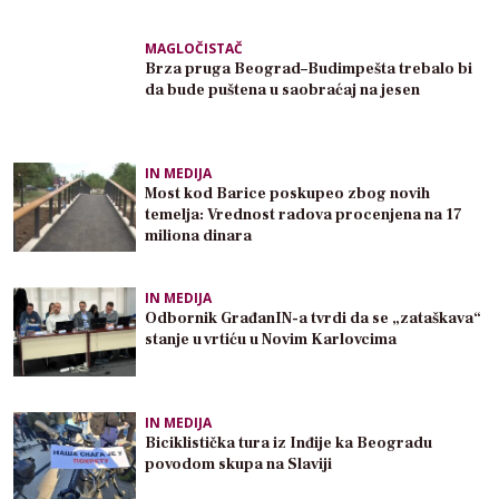
MAGLOČISTAČ
Brza pruga Beograd–Budimpešta trebalo bi
da bude puštena u saobraćaj na jesen
IN MEDIJA
Most kod Barice poskupeo zbog novih
temelja: Vrednost radova procenjena na 17
miliona dinara
IN MEDIJA
Odbornik GrađanIN-a tvrdi da se „zataškava“
stanje u vrtiću u Novim Karlovcima
IN MEDIJA
Biciklistička tura iz Inđije ka Beogradu
povodom skupa na Slaviji