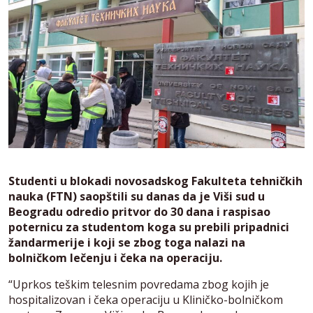
Studenti u blokadi novosadskog Fakulteta tehničkih
nauka (FTN) saopštili su danas da je Viši sud u
Beogradu odredio pritvor do 30 dana i raspisao
poternicu za studentom koga su prebili pripadnici
žandarmerije i koji se zbog toga nalazi na
bolničkom lečenju i čeka na operaciju.
“Uprkos teškim telesnim povredama zbog kojih je
hospitalizovan i čeka operaciju u Kliničko-bolničkom