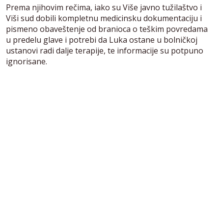
Prema njihovim rečima, iako su Više javno tužilaštvo i
Viši sud dobili kompletnu medicinsku dokumentaciju i
pismeno obaveštenje od branioca o teškim povredama
u predelu glave i potrebi da Luka ostane u bolničkoj
ustanovi radi dalje terapije, te informacije su potpuno
ignorisane.