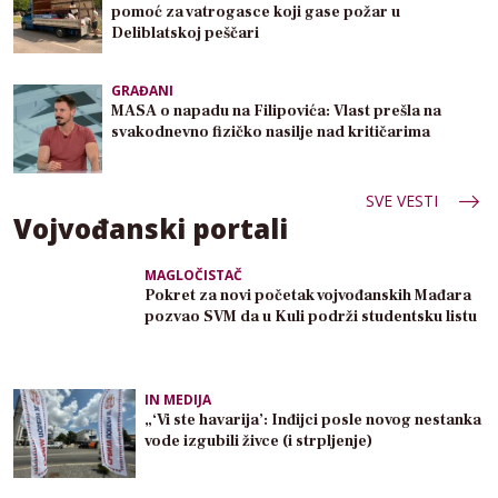
pomoć za vatrogasce koji gase požar u
Deliblatskoj peščari
GRAĐANI
MASA o napadu na Filipovića: Vlast prešla na
svakodnevno fizičko nasilje nad kritičarima
SVE VESTI
Vojvođanski portali
MAGLOČISTAČ
Pokret za novi početak vojvođanskih Mađara
pozvao SVM da u Kuli podrži studentsku listu
IN MEDIJA
„‘Vi ste havarija’: Inđijci posle novog nestanka
vode izgubili živce (i strpljenje)