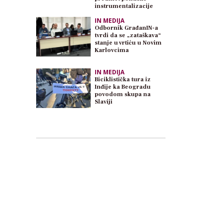
instrumentalizacije
IN MEDIJA
Odbornik GrađanIN-a
tvrdi da se „zataškava“
stanje u vrtiću u Novim
Karlovcima
IN MEDIJA
Biciklistička tura iz
Inđije ka Beogradu
povodom skupa na
Slaviji