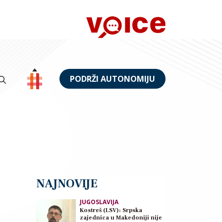
PODRŽI AUTONOMIJU
NAJNOVIJE
JUGOSLAVIJA
Kostreš (LSV): Srpska
zajednica u Makedoniji nije