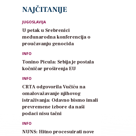
NAJČITANIJE
JUGOSLAVIJA
U petak u Srebrenici
međunarodna konferencija o
proučavanju genocida
INFO
Tonino Picula: Srbija je postala
kočničar proširenja EU
INFO
CRTA odgovorila Vučiću na
omalovažavanje njihovog
istraživanja: Odavno bismo imali
prevremene izbore da naši
podaci nisu tačni
INFO
NUNS: Hitno procesuirati nove