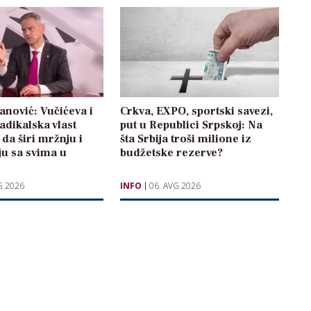
anović: Vučićeva i
Crkva, EXPO, sportski savezi,
radikalska vlast
put u Republici Srpskoj: Na
 da širi mržnju i
šta Srbija troši milione iz
ju sa svima u
budžetske rezerve?
G 2026
INFO
06. AVG 2026