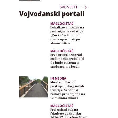
SVE VESTI
Vojvođanski portali
MAGLOČISTAČ
Lokalizovan požar na
području nekadašnje
„Zorke“ u Subotici,
nema opasnosti po
stanovništvo
MAGLOČISTAČ
Brza pruga Beograd–
Budimpešta trebalo bi
da bude puštena u
saobraćaj na jesen
IN MEDIJA
Most kod Barice
poskupeo zbog novih
temelja: Vrednost
radova procenjena na
17 miliona dinara
MAGLOČISTAČ
Prvi upisni rok na
fakultete za školsku
2026/27. završen: Mladi