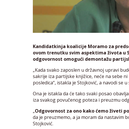
Kandidatkinja koalicije Moramo za predsed
ovom trenutku svim aspektima života u Srb
odgovornost omogući demontažu partijsk
„Kada svako zaposlen u državnoj upravi bud
sakrije iza partijske knjižice, neće na sebe n
posledica“, istakla je Stojković, a navodi se
Ona je istakla da će tako svaki posao obavlja
iza svakog povučenog poteza i preuzmu odgo
„
Odgovornost
za ono kako ćemo živeti p
da je preuzmemo, a ja moram da nastavim bor
Stojković.