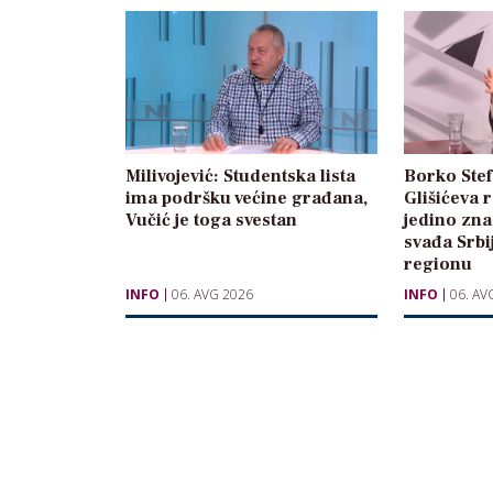
Milivojević: Studentska lista
Borko Stef
ima podršku većine građana,
Glišićeva 
Vučić je toga svestan
jedino zna
svađa Srbi
regionu
INFO
06. AVG 2026
INFO
06. AV