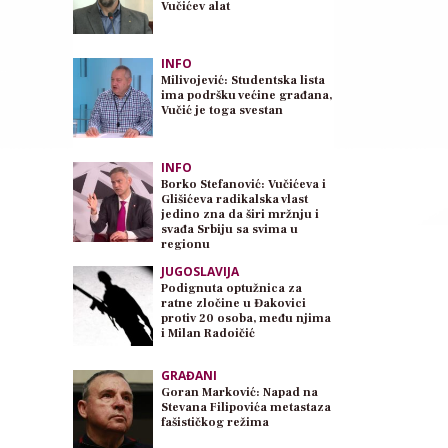
Vučićev alat
INFO
Milivojević: Studentska lista
ima podršku većine građana,
Vučić je toga svestan
INFO
Borko Stefanović: Vučićeva i
Glišićeva radikalska vlast
jedino zna da širi mržnju i
svađa Srbiju sa svima u
regionu
JUGOSLAVIJA
Podignuta optužnica za
ratne zločine u Đakovici
protiv 20 osoba, među njima
i Milan Radoičić
GRAĐANI
Goran Marković: Napad na
Stevana Filipovića metastaza
fašističkog režima