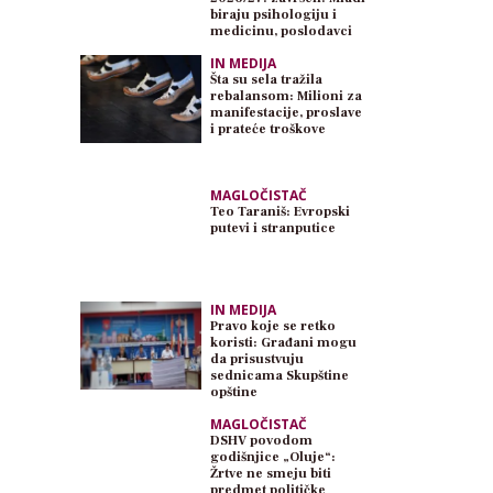
biraju psihologiju i
medicinu, poslodavci
traže inženjere
IN MEDIJA
Šta su sela tražila
rebalansom: Milioni za
manifestacije, proslave
i prateće troškove
MAGLOČISTAČ
Teo Taraniš: Evropski
putevi i stranputice
IN MEDIJA
Pravo koje se retko
koristi: Građani mogu
da prisustvuju
sednicama Skupštine
opštine
MAGLOČISTAČ
DSHV povodom
godišnjice „Oluje“:
Žrtve ne smeju biti
predmet političke