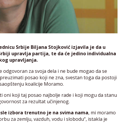
nicu Srbije Biljana Stojković izjavila je da u
iji upravlja partija, te da će jedino individualna
og upravljanja.
e odgovoran za svoja dela i ne bude mogao da se
i preuzimati posao koji ne zna, svestan toga da postoji
 u saopštenju koalicije Moramo.
ti oni koji taj posao najbolje rade i koji mogu da stanu
vornost za rezultat učinjenog.
osle izbora trenutno je na svima nama
, mi moramo
bu za zemlju, vazduh, vodu i slobodu“, istakla je