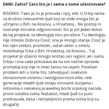
DANI: Zašto? Zato što je i sama u tome učestvovala?
BISERKO: Tako je; to je presuda i njoj, eliti. U Srbiji nema
za društvo relevantnih ljudi koji se stide onoga što je
učinjeno u BiH, na Kosovu, u Hrvatskoj… Ne postoji ni
osećanje moralne odgovornosti, što je još jedan dokaz
da taj projekat, ta ideologija nisu poraženi. Tu ideologiju
nije izmislio Dobrica Ćosić; ona je mnogo starija. Ćosić je
bio njen simbol, promoter, važan akter u smislu
mobilisanja Srba u BiH, Hrvatskoj, na Kosovu… Taj
projekat je užasno mnogo koštao ceo region, ali i samu
Srbiju i ona sada pokušava da na sve načine opravda
promašaj koji nije ni imao šansu na uspeh. Poseban
problem leži u tome što, zahvaljujući ovakvom
obrazovnom sistemu i neodgovornosti elite, cele
generacije mladih ljudi ostaju otrovane iluzijama i
mitovima o nekakvoj pravednoj borbi srpskog naroda
protiv ostatka sveta. Nažalost, mladi ljudi su puni
predrasuda, besa i netrpeljivosti prema svima koji su
drugačiji.