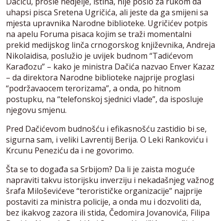
Dačiću, prošle nedjelje, istina, nije pošlo za rukom da
uhapsi pisca Sretena Ugričića, ali jeste da ga smijeni sa
mjesta upravnika Narodne biblioteke. Ugričićev potpis
na apelu Foruma pisaca kojim se traži momentalni
prekid medijskog linča crnogorskog književnika, Andreja
Nikolaidisa, poslužio je uvijek budnom “Tadićevom
Karađozu” – kako je ministra Dačića nazvao Enver Kazaz
– da direktora Narodne biblioteke najprije proglasi
“podržavaocem terorizama”, a onda, po hitnom
postupku, na “telefonskoj sjednici vlade”, da isposluje
njegovu smjenu.
Pred Dačićevom budnošću i efikasnošću zastidio bi se,
sigurna sam, i veliki Lavrentij Berija. O Leki Rankoviću i
Krcunu Peneziću da i ne govorimo.
Šta se to događa sa Srbijom? Da li je zaista moguće
napraviti takvu istorijsku inverziju i nekadašnjeg važnog
šrafa Miloševićeve “terorističke organizacije” najprije
postaviti za ministra policije, a onda mu i dozvoliti da,
bez ikakvog zazora ili stida, Čedomira Jovanovića, Filipa