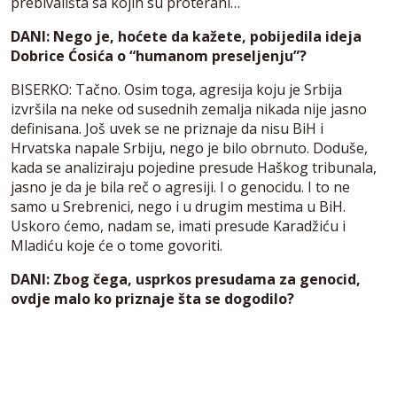
prebivališta sa kojih su proterani…
DANI: Nego je, hoćete da kažete, pobijedila ideja
Dobrice Ćosića o “humanom preseljenju”?
BISERKO: Tačno. Osim toga, agresija koju je Srbija
izvršila na neke od susednih zemalja nikada nije jasno
definisana. Još uvek se ne priznaje da nisu BiH i
Hrvatska napale Srbiju, nego je bilo obrnuto. Doduše,
kada se analiziraju pojedine presude Haškog tribunala,
jasno je da je bila reč o agresiji. I o genocidu. I to ne
samo u Srebrenici, nego i u drugim mestima u BiH.
Uskoro ćemo, nadam se, imati presude Karadžiću i
Mladiću koje će o tome govoriti.
DANI: Zbog čega, usprkos presudama za genocid,
ovdje malo ko priznaje šta se dogodilo?