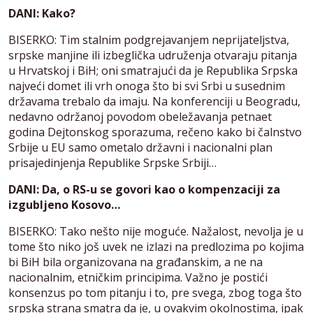
DANI: Kako?
BISERKO: Tim stalnim podgrejavanjem neprijateljstva,
srpske manjine ili izbeglička udruženja otvaraju pitanja
u Hrvatskoj i BiH; oni smatrajući da je Republika Srpska
najveći domet ili vrh onoga što bi svi Srbi u susednim
državama trebalo da imaju. Na konferenciji u Beogradu,
nedavno održanoj povodom obeležavanja petnaet
godina Dejtonskog sporazuma, rečeno kako bi čalnstvo
Srbije u EU samo ometalo državni i nacionalni plan
prisajedinjenja Republike Srpske Srbiji…
DANI: Da, o RS-u se govori kao o kompenzaciji za
izgubljeno Kosovo…
BISERKO: Tako nešto nije moguće. Nažalost, nevolja je u
tome što niko još uvek ne izlazi na predlozima po kojima
bi BiH bila organizovana na građanskim, a ne na
nacionalnim, etničkim principima. Važno je postići
konsenzus po tom pitanju i to, pre svega, zbog toga što
srpska strana smatra da je, u ovakvim okolnostima, ipak