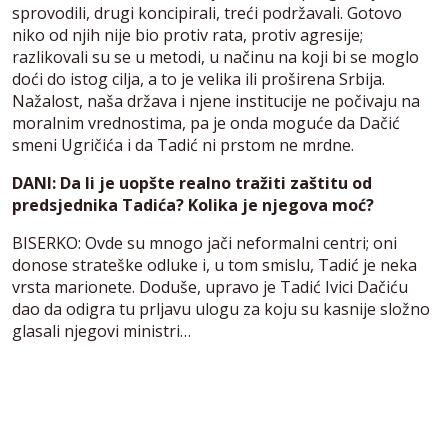
sprovodili, drugi koncipirali, treći podržavali. Gotovo
niko od njih nije bio protiv rata, protiv agresije;
razlikovali su se u metodi, u načinu na koji bi se moglo
doći do istog cilja, a to je velika ili proširena Srbija.
Nažalost, naša država i njene institucije ne počivaju na
moralnim vrednostima, pa je onda moguće da Dačić
smeni Ugričića i da Tadić ni prstom ne mrdne.
DANI: Da li je uopšte realno tražiti zaštitu od
predsjednika Tadića? Kolika je njegova moć?
BISERKO: Ovde su mnogo jači neformalni centri; oni
donose strateške odluke i, u tom smislu, Tadić je neka
vrsta marionete. Doduše, upravo je Tadić Ivici Dačiću
dao da odigra tu prljavu ulogu za koju su kasnije složno
glasali njegovi ministri…