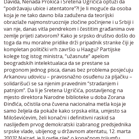
Davida, Nenada Prokića i Sretena Ugričića optuži da
“podržavaju ubice i atentatore”?! Je li moguće da osoba
koja je ne tako davno bila zadužena da teorijski
obrazlaže najmonstruoznije zločine počinjene i u Srbiji i
van nje, danas vitla pendrekom i čestitim građanima ove
zemlje prijeti zatvorom? Kako je srpsko društvo došlo do
toga da mu moralne pridike drži pripadnik stranke čiji je
kompletan politički vrh završio u Haagu? Partijske
kolege tog istog ministra, “užasnute” apelom
beogradskih intelektualaca da se prestane sa
progonom jednog pisca, danas bez problema posjećuju
Arkanovu udovicu – pravosnažno osuđenu za pljačku –
solidarišući se sa njenim pravednim “stradanjem i
patnjom”. Da li je Sretena Ugričića, postavljenog na
mjesto direktora Narodne biblioteke u doba Zorana
Đinđića, očistila ona čuvena nacionalna metla koja je
samo željela da pokaže kako srpska elita, umjesto sa
Miloševićevim, želi konačni i definitivni raskid sa
naslijeđem prvog demokratski izabranog predsjednika
srpske vlade, ubijenog u državnom atentatu, 12. marta
2003? Najzad, je li ovdje riječ o konačnom trijumfu