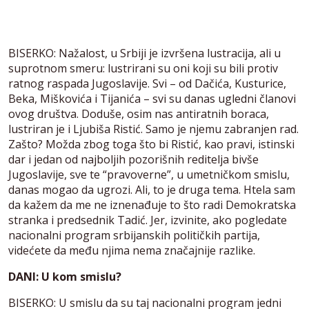
BISERKO: Nažalost, u Srbiji je izvršena lustracija, ali u
suprotnom smeru: lustrirani su oni koji su bili protiv
ratnog raspada Jugoslavije. Svi – od Dačića, Kusturice,
Beka, Miškovića i Tijanića – svi su danas ugledni članovi
ovog društva. Doduše, osim nas antiratnih boraca,
lustriran je i Ljubiša Ristić. Samo je njemu zabranjen rad.
Zašto? Možda zbog toga što bi Ristić, kao pravi, istinski
dar i jedan od najboljih pozorišnih reditelja bivše
Jugoslavije, sve te “pravoverne”, u umetničkom smislu,
danas mogao da ugrozi. Ali, to je druga tema. Htela sam
da kažem da me ne iznenađuje to što radi Demokratska
stranka i predsednik Tadić. Jer, izvinite, ako pogledate
nacionalni program srbijanskih političkih partija,
videćete da među njima nema značajnije razlike.
DANI: U kom smislu?
BISERKO: U smislu da su taj nacionalni program jedni