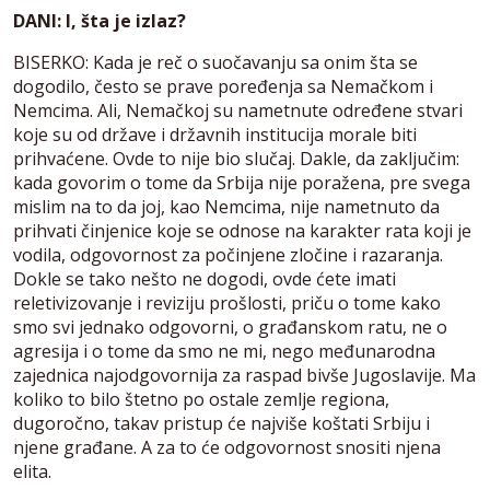
DANI: I, šta je izlaz?
BISERKO: Kada je reč o suočavanju sa onim šta se
dogodilo, često se prave poređenja sa Nemačkom i
Nemcima. Ali, Nemačkoj su nametnute određene stvari
koje su od države i državnih institucija morale biti
prihvaćene. Ovde to nije bio slučaj. Dakle, da zaključim:
kada govorim o tome da Srbija nije poražena, pre svega
mislim na to da joj, kao Nemcima, nije nametnuto da
prihvati činjenice koje se odnose na karakter rata koji je
vodila, odgovornost za počinjene zločine i razaranja.
Dokle se tako nešto ne dogodi, ovde ćete imati
reletivizovanje i reviziju prošlosti, priču o tome kako
smo svi jednako odgovorni, o građanskom ratu, ne o
agresija i o tome da smo ne mi, nego međunarodna
zajednica najodgovornija za raspad bivše Jugoslavije. Ma
koliko to bilo štetno po ostale zemlje regiona,
dugoročno, takav pristup će najviše koštati Srbiju i
njene građane. A za to će odgovornost snositi njena
elita.