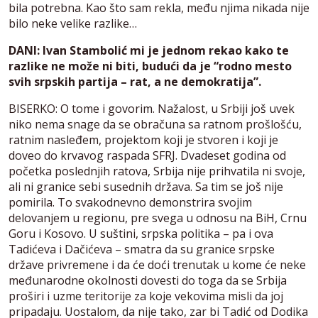
bila potrebna. Kao što sam rekla, među njima nikada nije
bilo neke velike razlike…
DANI: Ivan Stambolić mi je jednom rekao kako te
razlike ne može ni biti, budući da je “rodno mesto
svih srpskih partija – rat, a ne demokratija”.
BISERKO: O tome i govorim. Nažalost, u Srbiji još uvek
niko nema snage da se obračuna sa ratnom prošlošću,
ratnim nasleđem, projektom koji je stvoren i koji je
doveo do krvavog raspada SFRJ. Dvadeset godina od
početka poslednjih ratova, Srbija nije prihvatila ni svoje,
ali ni granice sebi susednih država. Sa tim se još nije
pomirila. To svakodnevno demonstrira svojim
delovanjem u regionu, pre svega u odnosu na BiH, Crnu
Goru i Kosovo. U suštini, srpska politika – pa i ova
Tadićeva i Dačićeva – smatra da su granice srpske
države privremene i da će doći trenutak u kome će neke
međunarodne okolnosti dovesti do toga da se Srbija
proširi i uzme teritorije za koje vekovima misli da joj
pripadaju. Uostalom, da nije tako, zar bi Tadić od Dodika