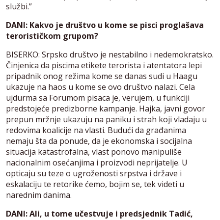
službi.”
DANI: Kakvo je društvo u kome se pisci proglašava
terorističkom grupom?
BISERKO: Srpsko društvo je nestabilno i nedemokratsko.
Činjenica da piscima etikete terorista i atentatora lepi
pripadnik onog režima kome se danas sudi u Haagu
ukazuje na haos u kome se ovo društvo nalazi. Cela
ujdurma sa Forumom pisaca je, verujem, u funkciji
predstojeće predizborne kampanje. Hajka, javni govor
prepun mržnje ukazuju na paniku i strah koji vladaju u
redovima koalicije na vlasti. Budući da građanima
nemaju šta da ponude, da je ekonomska i socijalna
situacija katastrofalna, vlast ponovo manipuliše
nacionalnim osećanjima i proizvodi neprijatelje. U
opticaju su teze o ugroženosti srpstva i države i
eskalaciju te retorike ćemo, bojim se, tek videti u
narednim danima.
DANI: Ali, u tome učestvuje i predsjednik Tadić,