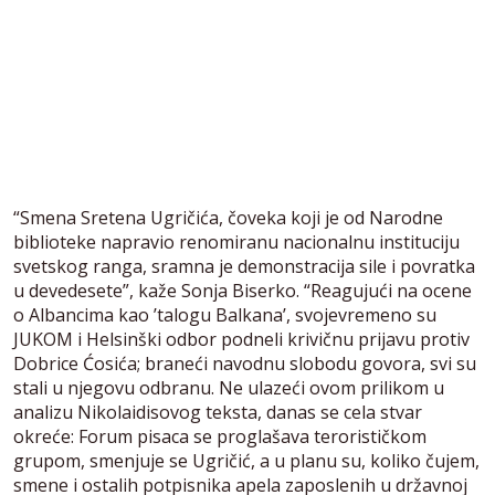
“Smena Sretena Ugričića, čoveka koji je od Narodne
biblioteke napravio renomiranu nacionalnu instituciju
svetskog ranga, sramna je demonstracija sile i povratka
u devedesete”, kaže Sonja Biserko. “Reagujući na ocene
o Albancima kao ’talogu Balkana’, svojevremeno su
JUKOM i Helsinški odbor podneli krivičnu prijavu protiv
Dobrice Ćosića; braneći navodnu slobodu govora, svi su
stali u njegovu odbranu. Ne ulazeći ovom prilikom u
analizu Nikolaidisovog teksta, danas se cela stvar
okreće: Forum pisaca se proglašava terorističkom
grupom, smenjuje se Ugričić, a u planu su, koliko čujem,
smene i ostalih potpisnika apela zaposlenih u državnoj