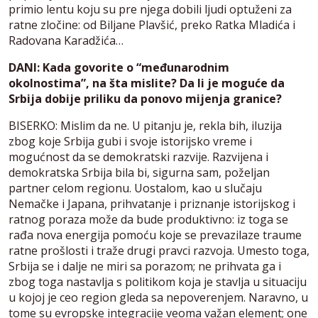
primio lentu koju su pre njega dobili ljudi optuženi za
ratne zločine: od Biljane Plavšić, preko Ratka Mladića i
Radovana Karadžića…
DANI: Kada govorite o “međunarodnim
okolnostima”, na šta mislite? Da li je moguće da
Srbija dobije priliku da ponovo mijenja granice?
BISERKO: Mislim da ne. U pitanju je, rekla bih, iluzija
zbog koje Srbija gubi i svoje istorijsko vreme i
mogućnost da se demokratski razvije. Razvijena i
demokratska Srbija bila bi, sigurna sam, poželjan
partner celom regionu. Uostalom, kao u slučaju
Nemačke i Japana, prihvatanje i priznanje istorijskog i
ratnog poraza može da bude produktivno: iz toga se
rađa nova energija pomoću koje se prevazilaze traume
ratne prošlosti i traže drugi pravci razvoja. Umesto toga,
Srbija se i dalje ne miri sa porazom; ne prihvata ga i
zbog toga nastavlja s politikom koja je stavlja u situaciju
u kojoj je ceo region gleda sa nepoverenjem. Naravno, u
tome su evropske integracije veoma važan element; one