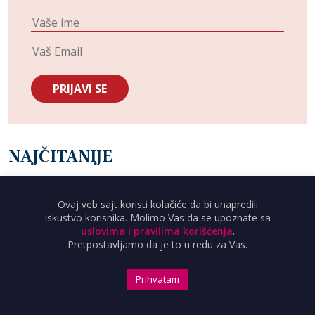
NAJČITANIJE
JUGOSLAVIJA
U petak u Srebrenici međunarodna konferencija o
Ovaj veb sajt koristi kolačiće da bi unapredili
iskustvo korisnika. Molimo Vas da se upoznate sa
proučavanju genocida
uslovima i pravilima korišćenja
.
INFO
Pretpostavljamo da je to u redu za Vas.
Tonino Picula: Srbija je postala kočničar proširenja EU
Prihvatam
INFO
CRTA odgovorila Vučiću na omalovažavanje njihovog