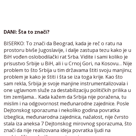
DANI: Šta to znači?
BISERKO: To znači da Beograd, kada je reč o ratu na
prostoru bivše Jugoslavije, i dalje zastupa tezu kako je u
BiH vođen oslobodilački rat Srba. Vidite i sami koliko je
prisustvo Srbije u BiH, ali i u Crnoj Gori, na Kosovu… Nije
problem to što Srbija u tim državama štiti svoju manjinu;
problem je kako je štiti i šta se iza toga krije. Kao što
sam rekla, Srbija je svoje manjine instrumentalizovala i
one uglavnom služe za destabilizaciju političkih prilika u
tim zemljama… Kada kažem da Srbija nije poražena, tu
mislim i na odgovornost međunarodne zajednice. Posle
Dejtonskog sporazuma i nekoliko godina povratka
izbeglica, međunarodna zajednica, nažalost, nije čvrsto
stala iza aneksa 7 Dejtonskog mirovnog sporazuma, što
znači da nije realizovana ideja povratka ljudi na