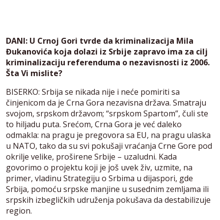
DANI: U Crnoj Gori tvrde da kriminalizacija Mila
Đukanovića koja dolazi iz Srbije zapravo ima za cilj
kriminalizaciju referenduma o nezavisnosti iz 2006.
Šta Vi mislite?
BISERKO: Srbija se nikada nije i neće pomiriti sa
činjenicom da je Crna Gora nezavisna država. Smatraju
svojom, srpskom državom; “srpskom Spartom”, čuli ste
to hiljadu puta. Srećom, Crna Gora je već daleko
odmakla: na pragu je pregovora sa EU, na pragu ulaska
u NATO, tako da su svi pokušaji vraćanja Crne Gore pod
okrilje velike, proširene Srbije – uzaludni. Kada
govorimo o projektu koji je još uvek živ, uzmite, na
primer, vladinu Strategiju o Srbima u dijaspori, gde
Srbija, pomoću srpske manjine u susednim zemljama ili
srpskih izbegličkih udruženja pokušava da destabilizuje
region.