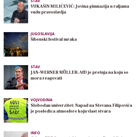
STAV
VUKAŠIN MILIĆEVIĆ: Jovina gimnazija u raljama
vudu pravoslavlja
JUGOSLAVIJA
Šibenski festival mraka
STAV
JAN-WERNER MÜLLER: AfD je pretnja na koju se
mora reagovati
VOJVODINA
Slobodan univerzitet: Napad na Stevana Filipovića
je posledica atmosfere koju vlast stvara
INFO