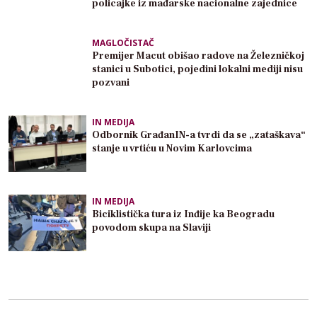
policajke iz mađarske nacionalne zajednice
MAGLOČISTAČ
Premijer Macut obišao radove na Železničkoj
stanici u Subotici, pojedini lokalni mediji nisu
pozvani
IN MEDIJA
Odbornik GrađanIN-a tvrdi da se „zataškava“
stanje u vrtiću u Novim Karlovcima
IN MEDIJA
Biciklistička tura iz Inđije ka Beogradu
povodom skupa na Slaviji