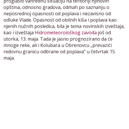
proglasiti vanrednu situaciju na teritoriji njihovih
opština, odnosno gradova, odmah po saznanju o
neposrednoj opasnosti od poplava i nezavisno od
odluke Vlade. Opasnost od obilnih kiša i poplava kao
njenih nužnih posledica, bila je tema novinskih izveštaja,
kao i izveštaja
Hidrometeorološkog zavoda
još od
utorka, 13. maja. Tada je jasno prognozirano da će
mnoge reke, ali i Kolubara u Obrenovcu „prevazići
redovnu granicu odbrane od poplava” u četvrtak 15.
maja.