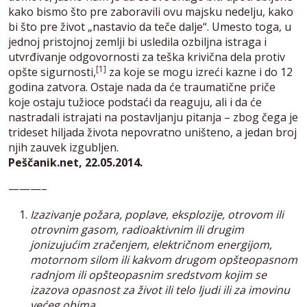
kako bismo što pre zaboravili ovu majsku nedelju, kako
bi što pre život „nastavio da teče dalje“. Umesto toga, u
jednoj pristojnoj zemlji bi usledila ozbiljna istraga i
utvrđivanje odgovornosti za teška krivična dela protiv
[1]
opšte sigurnosti,
za koje se mogu izreći kazne i do 12
godina zatvora. Ostaje nada da će traumatične priče
koje ostaju tužioce podstaći da reaguju, ali i da će
nastradali istrajati na postavljanju pitanja – zbog čega je
trideset hiljada života nepovratno uništeno, a jedan broj
njih zauvek izgubljen.
Peščanik.net, 22.05.2014.
———–
Izazivanje požara, poplave, eksplozije, otrovom ili
otrovnim gasom, radioaktivnim ili drugim
jonizujućim zračenjem, električnom energijom,
motornom silom ili kakvom drugom opšteopasnom
radnjom ili opšteopasnim sredstvom kojim se
izazova opasnost za život ili telo ljudi ili za imovinu
većeg obima.