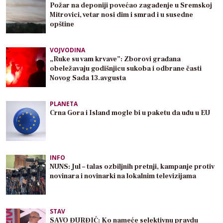
Požar na deponiji povećao zagađenje u Sremskoj
Mitrovici, vetar nosi dim i smrad i u susedne
opštine
VOJVODINA
„Ruke su vam krvave”: Zborovi građana
obeležavaju godišnjicu sukoba i odbrane časti
Novog Sada 13.avgusta
PLANETA
Crna Gora i Island mogle bi u paketu da uđu u EU
INFO
NUNS: Jul – talas ozbiljnih pretnji, kampanje protiv
novinara i novinarki na lokalnim televizijama
STAV
SAVO ĐURĐIĆ: Ko nameće selektivnu pravdu