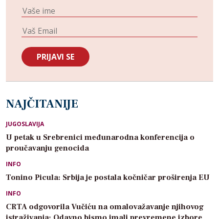
NAJČITANIJE
JUGOSLAVIJA
U petak u Srebrenici međunarodna konferencija o
proučavanju genocida
INFO
Tonino Picula: Srbija je postala kočničar proširenja EU
INFO
CRTA odgovorila Vučiću na omalovažavanje njihovog
istraživanja: Odavno bismo imali prevremene izbore