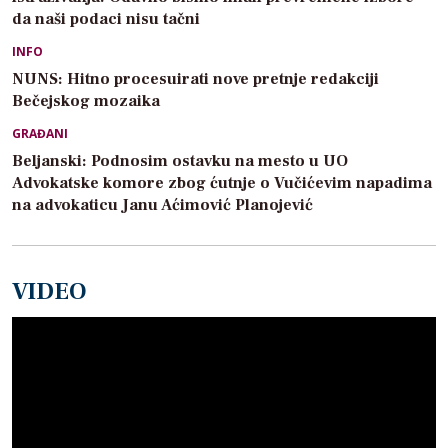
da naši podaci nisu tačni
INFO
NUNS: Hitno procesuirati nove pretnje redakciji
Bečejskog mozaika
GRAĐANI
Beljanski: Podnosim ostavku na mesto u UO
Advokatske komore zbog ćutnje o Vučićevim napadima
na advokaticu Janu Aćimović Planojević
VIDEO