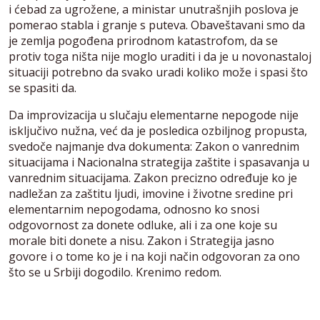
i ćebad za ugrožene, a ministar unutrašnjih poslova je
pomerao stabla i granje s puteva. Obaveštavani smo da
je zemlja pogođena prirodnom katastrofom, da se
protiv toga ništa nije moglo uraditi i da je u novonastaloj
situaciji potrebno da svako uradi koliko može i spasi što
se spasiti da.
Da improvizacija u slučaju elementarne nepogode nije
isključivo nužna, već da je posledica ozbiljnog propusta,
svedoče najmanje dva dokumenta: Zakon o vanrednim
situacijama i Nacionalna strategija zaštite i spasavanja u
vanrednim situacijama. Zakon precizno određuje ko je
nadležan za zaštitu ljudi, imovine i životne sredine pri
elementarnim nepogodama, odnosno ko snosi
odgovornost za donete odluke, ali i za one koje su
morale biti donete a nisu. Zakon i Strategija jasno
govore i o tome ko je i na koji način odgovoran za ono
što se u Srbiji dogodilo. Krenimo redom.