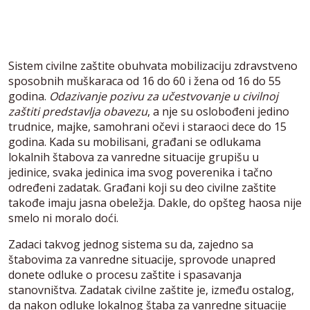
Sistem civilne zaštite obuhvata mobilizaciju zdravstveno
sposobnih muškaraca od 16 do 60 i žena od 16 do 55
godina.
Odazivanje pozivu za učestvovanje u civilnoj
zaštiti predstavlja obavezu
, a nje su oslobođeni jedino
trudnice, majke, samohrani očevi i staraoci dece do 15
godina. Kada su mobilisani, građani se odlukama
lokalnih štabova za vanredne situacije grupišu u
jedinice, svaka jedinica ima svog poverenika i tačno
određeni zadatak. Građani koji su deo civilne zaštite
takođe imaju jasna obeležja. Dakle, do opšteg haosa nije
smelo ni moralo doći.
Zadaci takvog jednog sistema su da, zajedno sa
štabovima za vanredne situacije, sprovode unapred
donete odluke o procesu zaštite i spasavanja
stanovništva. Zadatak civilne zaštite je, između ostalog,
da nakon odluke lokalnog štaba za vanredne situacije