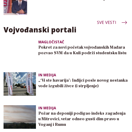
SVE VESTI
Vojvođanski portali
MAGLOČISTAČ
Pokret za novi početak vojvođanskih Mađara
pozvao SVM da u Kuli podrži studentsku listu
IN MEDIJA
„‘Vi ste havarija’: Inđijci posle novog nestanka
vode izgubili živce (i strpljenje)
IN MEDIJA
Požar na deponiji podigao indeks zagađenja
u Mitrovici, vetar odneo gusti dim pravo u
Voganj i Rumu