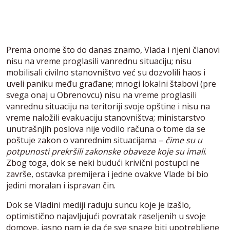
Prema onome što do danas znamo, Vlada i njeni članovi
nisu na vreme proglasili vanrednu situaciju; nisu
mobilisali civilno stanovništvo već su dozvolili haos i
uveli paniku među građane; mnogi lokalni štabovi (pre
svega onaj u Obrenovcu) nisu na vreme proglasili
vanrednu situaciju na teritoriji svoje opštine i nisu na
vreme naložili evakuaciju stanovništva; ministarstvo
unutrašnjih poslova nije vodilo računa o tome da se
poštuje zakon o vanrednim situacijama –
čime su u
potpunosti prekršili zakonske obaveze koje su imali
.
Zbog toga, dok se neki budući krivični postupci ne
završe, ostavka premijera i jedne ovakve Vlade bi bio
jedini moralan i ispravan čin.
Dok se Vladini mediji raduju suncu koje je izašlo,
optimistično najavljujući povratak raseljenih u svoje
domove, jasno nam je da će sve snage biti upotrebljene