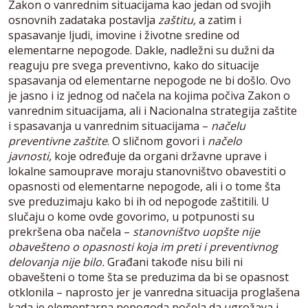
Zakon o vanrednim situacijama kao jedan od svojih
osnovnih zadataka postavlja
zaštitu,
a zatim i
spasavanje ljudi, imovine i životne sredine od
elementarne nepogode. Dakle, nadležni su dužni da
reaguju pre svega preventivno, kako do situacije
spasavanja od elementarne nepogode ne bi došlo. Ovo
je jasno i iz jednog od načela na kojima počiva Zakon o
vanrednim situacijama, ali i Nacionalna strategija zaštite
i spasavanja u vanrednim situacijama –
načelu
preventivne zaštite
. O sličnom govori i
načelo
javnosti,
koje određuje da organi državne uprave i
lokalne samouprave moraju stanovništvo obavestiti o
opasnosti od elementarne nepogode, ali i o tome šta
sve preduzimaju kako bi ih od nepogode zaštitili. U
slučaju o kome ovde govorimo, u potpunosti su
prekršena oba načela –
stanovništvo uopšte nije
obavešteno o opasnosti koja im preti i preventivnog
delovanja nije bilo.
Građani takođe nisu bili ni
obavešteni o tome šta se preduzima da bi se opasnost
otklonila – naprosto jer je vanredna situacija proglašena
kada je elementarna nepogoda počela da ugrožava i