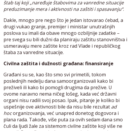
štab taj koji „naređuje štabovima za vanredne situacije
preduzimanje mera i aktivnosti na zaštiti i spasavanju“
.
Dakle, mnogo pre nego što je jedan istovarao ćebad, a
drugi vukao granje, premijer i ministar unutrašnjih
poslova su imali da obave mnogo ozbiljnije zadatke –
pre svega su bili dužni da planiraju zaštitu stanovništva i
usmeravaju mere zaštite kroz rad Vlade i republičkog
štaba za vanredne situacije.
Civilna zaštita i dužnosti građana: finansiranje
Građani su se, kao što smo svi primetili, tokom
poslednjih nedelju dana samoorganizovali kako bi
preživeli ili kako bi pomogli drugima da prežive. U
ovome naravno nema ničeg lošeg, kada već državni
organi nisu radili svoj posao. Ipak, pitanje je koliko bi
uspešnije ove aktivnosti bile da nisu bile rezultat
ad
hoc
organizovanja, već unapred donetog dogovora i
plana rada. Takođe, više puta za ovih sedam dana smo
čuli da ljudi žale za sistemom civilne zaštite koji više ne