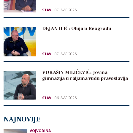
STAV
07. AVG 2026
DEJAN ILIĆ: Oluja u Beogradu
STAV
07. AVG 2026
VUKAŠIN MILIĆEVIĆ: Jovina
gimnazija u raljama vudu pravoslavlja
STAV
06. AVG 2026
NAJNOVIJE
VOJVODINA