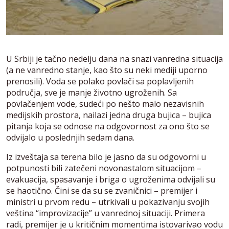
U Srbiji je tačno nedelju dana na snazi vanredna situacija
(a ne vanredno stanje, kao što su neki mediji uporno
prenosili). Voda se polako povlači sa poplavljenih
područja, sve je manje životno ugroženih. Sa
povlačenjem vode, sudeći po nešto malo nezavisnih
medijskih prostora, nailazi jedna druga bujica – bujica
pitanja koja se odnose na odgovornost za ono što se
odvijalo u poslednjih sedam dana.
Iz izveštaja sa terena bilo je jasno da su odgovorni u
potpunosti bili zatečeni novonastalom situacijom –
evakuacija, spasavanje i briga o ugroženima odvijali su
se haotično. Čini se da su se zvaničnici – premijer i
ministri u prvom redu – utrkivali u pokazivanju svojih
veština “improvizacije” u vanrednoj situaciji. Primera
radi, premijer je u kritičnim momentima istovarivao vodu