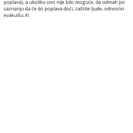
poplava), a ukoliko ovo nije bilo moguće, da odmah po
saznanju da će do poplava doći, zaštite ljude, odnosno
evakuišu ih.