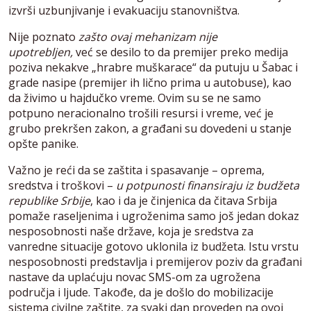
izvrši uzbunjivanje i evakuaciju stanovništva.
Nije poznato
zašto ovaj mehanizam nije
upotrebljen,
već se desilo to da premijer preko medija
poziva nekakve „hrabre muškarace“ da putuju u Šabac i
grade nasipe (premijer ih lično prima u autobuse), kao
da živimo u hajdučko vreme. Ovim su se ne samo
potpuno neracionalno trošili resursi i vreme, već je
grubo prekršen zakon, a građani su dovedeni u stanje
opšte panike.
Važno je reći da se zaštita i spasavanje – oprema,
sredstva i troškovi –
u potpunosti finansiraju iz budžeta
republike Srbije
, kao i da je činjenica da čitava Srbija
pomaže raseljenima i ugroženima samo još jedan dokaz
nesposobnosti naše države, koja je sredstva za
vanredne situacije gotovo uklonila iz budžeta. Istu vrstu
nesposobnosti predstavlja i premijerov poziv da građani
nastave da uplaćuju novac SMS-om za ugrožena
područja i ljude. Takođe, da je došlo do mobilizacije
sistema civilne zaštite, za svaki dan proveden na ovoj