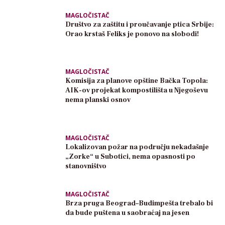
MAGLOČISTAČ
Društvo za zaštitu i proučavanje ptica Srbije:
Orao krstaš Feliks je ponovo na slobodi!
MAGLOČISTAČ
Komisija za planove opštine Bačka Topola:
AIK-ov projekat kompostilišta u Njegoševu
nema planski osnov
MAGLOČISTAČ
Lokalizovan požar na području nekadašnje
„Zorke“ u Subotici, nema opasnosti po
stanovništvo
MAGLOČISTAČ
Brza pruga Beograd–Budimpešta trebalo bi
da bude puštena u saobraćaj na jesen