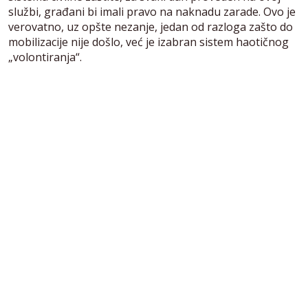
službi, građani bi imali pravo na naknadu zarade. Ovo je
verovatno, uz opšte nezanje, jedan od razloga zašto do
mobilizacije nije došlo, već je izabran sistem haotičnog
„volontiranja“.