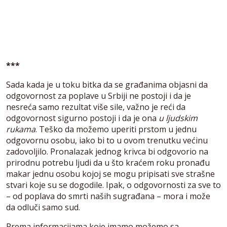
***
Sada kada je u toku bitka da se građanima objasni da
odgovornost za poplave u Srbiji ne postoji i da je
nesreća samo rezultat više sile, važno je reći da
odgovornost sigurno postoji i da je ona
u ljudskim
rukama
. Teško da možemo uperiti prstom u jednu
odgovornu osobu, iako bi to u ovom trenutku većinu
zadovoljilo. Pronalazak jednog krivca bi odgovorio na
prirodnu potrebu ljudi da u što kraćem roku pronađu
makar jednu osobu kojoj se mogu pripisati sve strašne
stvari koje su se dogodile. Ipak, o odgovornosti za sve to
– od poplava do smrti naših sugrađana – mora i može
da odluči samo sud.
Prema informacijama koje imamo možemo sa