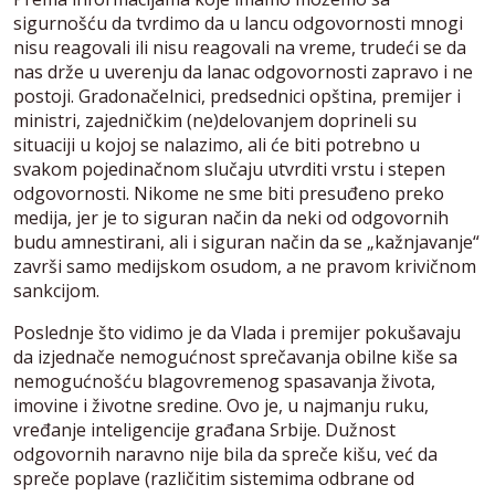
sigurnošću da tvrdimo da u lancu odgovornosti mnogi
nisu reagovali ili nisu reagovali na vreme, trudeći se da
nas drže u uverenju da lanac odgovornosti zapravo i ne
postoji. Gradonačelnici, predsednici opština, premijer i
ministri, zajedničkim (ne)delovanjem doprineli su
situaciji u kojoj se nalazimo, ali će biti potrebno u
svakom pojedinačnom slučaju utvrditi vrstu i stepen
odgovornosti. Nikome ne sme biti presuđeno preko
medija, jer je to siguran način da neki od odgovornih
budu amnestirani, ali i siguran način da se „kažnjavanje“
završi samo medijskom osudom, a ne pravom krivičnom
sankcijom.
Poslednje što vidimo je da Vlada i premijer pokušavaju
da izjednače nemogućnost sprečavanja obilne kiše sa
nemogućnošću blagovremenog spasavanja života,
imovine i životne sredine. Ovo je, u najmanju ruku,
vređanje inteligencije građana Srbije. Dužnost
odgovornih naravno nije bila da spreče kišu, već da
spreče poplave (različitim sistemima odbrane od