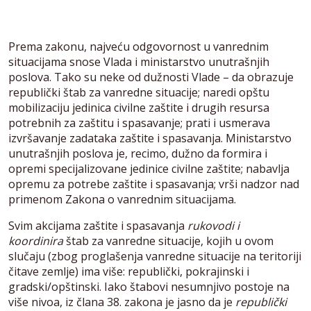
Prema zakonu, najveću odgovornost u vanrednim
situacijama snose Vlada i ministarstvo unutrašnjih
poslova. Tako su neke od dužnosti Vlade – da obrazuje
republički štab za vanredne situacije; naredi opštu
mobilizaciju jedinica civilne zaštite i drugih resursa
potrebnih za zaštitu i spasavanje; prati i usmerava
izvršavanje zadataka zaštite i spasavanja. Ministarstvo
unutrašnjih poslova je, recimo, dužno da formira i
opremi specijalizovane jedinice civilne zaštite; nabavlja
opremu za potrebe zaštite i spasavanja; vrši nadzor nad
primenom Zakona o vanrednim situacijama.
Svim akcijama zaštite i spasavanja
rukovodi i
koordinira
štab za vanredne situacije, kojih u ovom
slučaju (zbog proglašenja vanredne situacije na teritoriji
čitave zemlje) ima više: republički, pokrajinski i
gradski/opštinski. Iako štabovi nesumnjivo postoje na
više nivoa, iz člana 38. zakona je jasno da je
republički