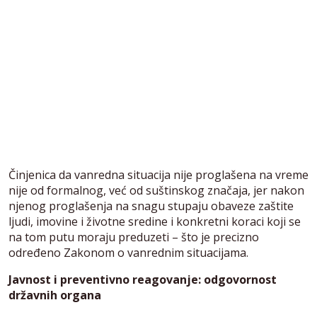
Činjenica da vanredna situacija nije proglašena na vreme
nije od formalnog, već od suštinskog značaja, jer nakon
njenog proglašenja na snagu stupaju obaveze zaštite
ljudi, imovine i životne sredine i konkretni koraci koji se
na tom putu moraju preduzeti – što je precizno
određeno Zakonom o vanrednim situacijama.
Javnost i preventivno reagovanje: odgovornost
državnih organa