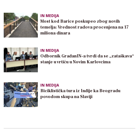
IN MEDIJA
Most kod Barice poskupeo zbog novih
temelja: Vrednost radova procenjena na 17
miliona dinara
IN MEDIJA
Odbornik GrađanIN-a tvrdi da se „zataškava“
stanje u vrtiću u Novim Karlovcima
IN MEDIJA
Biciklistička tura iz Inđije ka Beogradu
povodom skupa na Slaviji