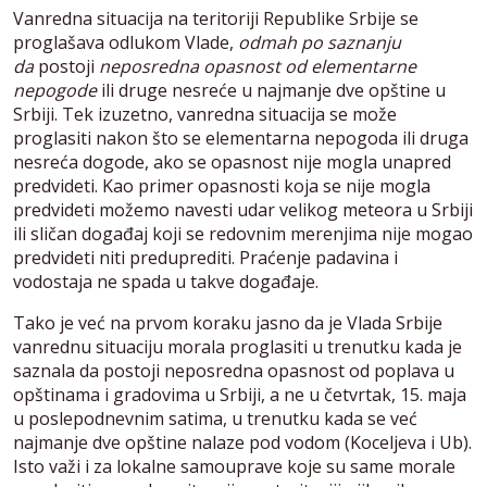
Vanredna situacija na teritoriji Republike Srbije se
proglašava odlukom Vlade,
odmah po saznanju
da
postoji
neposredna opasnost od elementarne
nepogode
ili druge nesreće u najmanje dve opštine u
Srbiji. Tek izuzetno, vanredna situacija se može
proglasiti nakon što se elementarna nepogoda ili druga
nesreća dogode, ako se opasnost nije mogla unapred
predvideti. Kao primer opasnosti koja se nije mogla
predvideti možemo navesti udar velikog meteora u Srbiji
ili sličan događaj koji se redovnim merenjima nije mogao
predvideti niti preduprediti. Praćenje padavina i
vodostaja ne spada u takve događaje.
Tako je već na prvom koraku jasno da je Vlada Srbije
vanrednu situaciju morala proglasiti u trenutku kada je
saznala da postoji neposredna opasnost od poplava u
opštinama i gradovima u Srbiji, a ne u četvrtak, 15. maja
u poslepodnevnim satima, u trenutku kada se već
najmanje dve opštine nalaze pod vodom (Koceljeva i Ub).
Isto važi i za lokalne samouprave koje su same morale