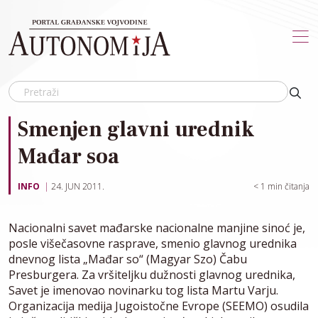
Skip to main content
Smenjen glavni urednik
Mađar soa
INFO
24. JUN 2011.
< 1
min čitanja
Nacionalni savet mađarske nacionalne manjine sinoć je,
posle višečasovne rasprave, smenio glavnog urednika
dnevnog lista „Mađar so“ (Magyar Szo) Čabu
Presburgera. Za vršiteljku dužnosti glavnog urednika,
Savet je imenovao novinarku tog lista Martu Varju.
Organizacija medija Jugoistočne Evrope (SEEMO) osudila