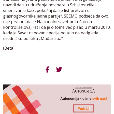
navodi da su udruženja novinara u Srbiji osudila
smenjivanje kao „pokušaj da se list pretvori u
glasnogovornika jedne partije“. SEEMO podseća da ovo
nije prvi put da je Nacionalni savet pokušao da
kontroliše ovaj list i da je o tome već pisao u martu 2010.
kada je Savet osnovao specijalno telo da nadgleda
uredničku politiku „Mađar soa“.
(Beta)