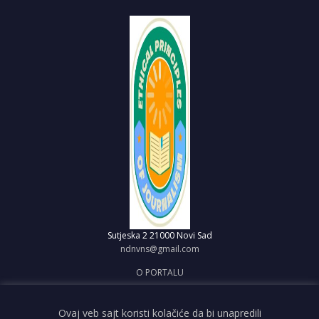
Sutjeska 2
21000 Novi Sad
ndnvns@gmail.com
O PORTALU
IMPRESUM
OBJAVI VEST
Ovaj veb sajt koristi kolačiće da bi unapredili