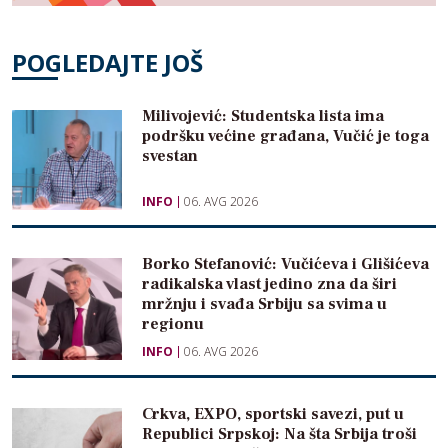
POGLEDAJTE JOŠ
Milivojević: Studentska lista ima
podršku većine građana, Vučić je toga
svestan
INFO
06. AVG 2026
Borko Stefanović: Vučićeva i Glišićeva
radikalska vlast jedino zna da širi
mržnju i svađa Srbiju sa svima u
regionu
INFO
06. AVG 2026
Crkva, EXPO, sportski savezi, put u
Republici Srpskoj: Na šta Srbija troši