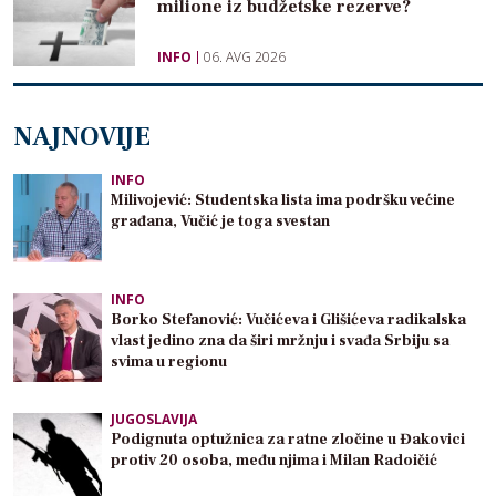
milione iz budžetske rezerve?
INFO
06. AVG 2026
NAJNOVIJE
INFO
Milivojević: Studentska lista ima podršku većine
građana, Vučić je toga svestan
INFO
Borko Stefanović: Vučićeva i Glišićeva radikalska
vlast jedino zna da širi mržnju i svađa Srbiju sa
svima u regionu
JUGOSLAVIJA
Podignuta optužnica za ratne zločine u Đakovici
protiv 20 osoba, među njima i Milan Radoičić