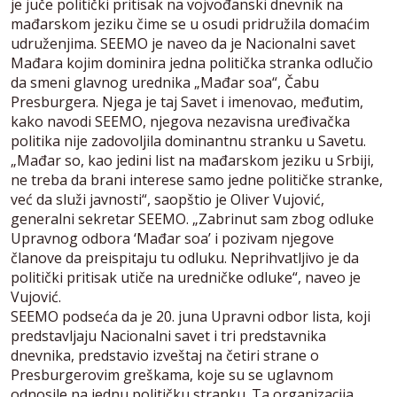
je juče politički pritisak na vojvođanski dnevnik na
mađarskom jeziku čime se u osudi pridružila domaćim
udruženjima. SEEMO je naveo da je Nacionalni savet
Mađara kojim dominira jedna politička stranka odlučio
da smeni glavnog urednika „Mađar soa“, Čabu
Presburgera. Njega je taj Savet i imenovao, međutim,
kako navodi SEEMO, njegova nezavisna uređivačka
politika nije zadovoljila dominantnu stranku u Savetu.
„Mađar so, kao jedini list na mađarskom jeziku u Srbiji,
ne treba da brani interese samo jedne političke stranke,
već da služi javnosti“, saopštio je Oliver Vujović,
generalni sekretar SEEMO. „Zabrinut sam zbog odluke
Upravnog odbora ‘Mađar soa’ i pozivam njegove
članove da preispitaju tu odluku. Neprihvatljivo je da
politički pritisak utiče na uredničke odluke“, naveo je
Vujović.
SEEMO podseća da je 20. juna Upravni odbor lista, koji
predstavljaju Nacionalni savet i tri predstavnika
dnevnika, predstavio izveštaj na četiri strane o
Presburgerovim greškama, koje su se uglavnom
odnosile na jednu političku stranku. Ta organizacija