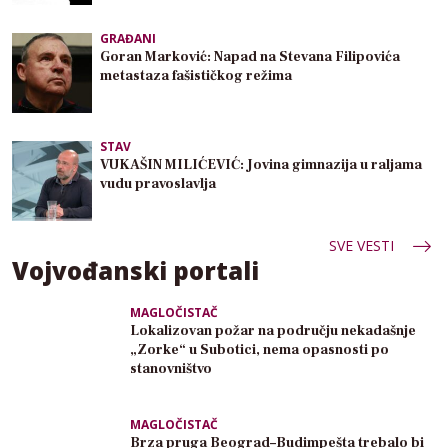
GRAĐANI
Goran Marković: Napad na Stevana Filipovića
metastaza fašističkog režima
STAV
VUKAŠIN MILIĆEVIĆ: Jovina gimnazija u raljama
vudu pravoslavlja
SVE VESTI
Vojvođanski portali
MAGLOČISTAČ
Lokalizovan požar na području nekadašnje
„Zorke“ u Subotici, nema opasnosti po
stanovništvo
MAGLOČISTAČ
Brza pruga Beograd–Budimpešta trebalo bi