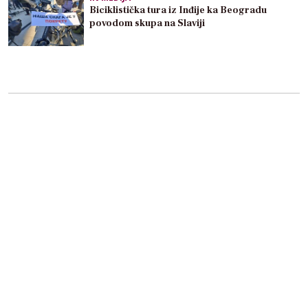
Biciklistička tura iz Inđije ka Beogradu
povodom skupa na Slaviji