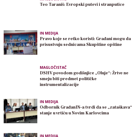
Teo Taraniš: Evropski putevi i stranputice
IN MEDIJA
Pravo koje se retko koristi: Građani mogu da
prisustvuju sednicama Skupštine opštine
MAGLOČISTAČ
DSHV povodom godišnjice „Oluje“: Žrtve ne
smeju biti predmet političke
instrumentalizacije
IN MEDIJA
Odbornik GrađanIN-a tvrdi da se „zataškava“
stanje u vrtiću u Novim Karlovcima
IN MEDIJA