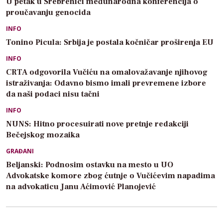
U petak u Srebrenici međunarodna konferencija o
proučavanju genocida
INFO
Tonino Picula: Srbija je postala kočničar proširenja EU
INFO
CRTA odgovorila Vučiću na omalovažavanje njihovog
istraživanja: Odavno bismo imali prevremene izbore
da naši podaci nisu tačni
INFO
NUNS: Hitno procesuirati nove pretnje redakciji
Bečejskog mozaika
GRAĐANI
Beljanski: Podnosim ostavku na mesto u UO
Advokatske komore zbog ćutnje o Vučićevim napadima
na advokaticu Janu Aćimović Planojević