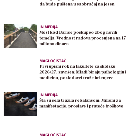
da bude puštena u saobraćaj na jesen
IN MEDIJA
Most kod Barice poskupeo zbog novih
temelja: Vrednost radova procenjena na 17
miliona dinara
MAGLOČISTAČ
Prvi upisni rok na fakultete za školsku
2026/27. završen: Mladi biraju psihologiju i
medicinu, poslodavci traže inženjere
IN MEDIJA
Šta su sela tražila rebalansom: Milioni za
manifestacije, proslave i prateće troškove
MAGLOČISTAČ