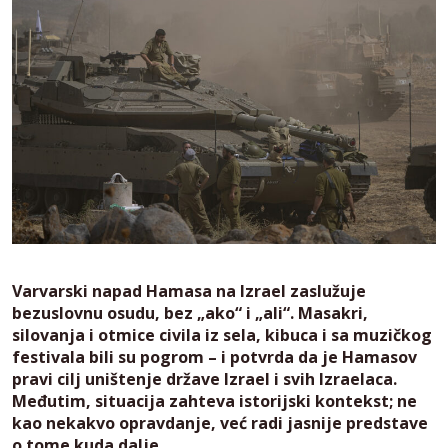
Varvarski napad Hamasa na Izrael zaslužuje
bezuslovnu osudu, bez „ako“ i „ali“. Masakri,
silovanja i otmice civila iz sela, kibuca i sa muzičkog
festivala bili su pogrom – i potvrda da je Hamasov
pravi cilj uništenje države Izrael i svih Izraelaca.
Međutim, situacija zahteva istorijski kontekst; ne
kao nekakvo opravdanje, već radi jasnije predstave
o tome kuda dalje.