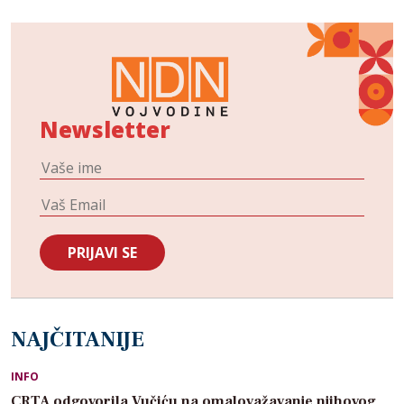
Newsletter
NAJČITANIJE
INFO
CRTA odgovorila Vučiću na omalovažavanje njihovog