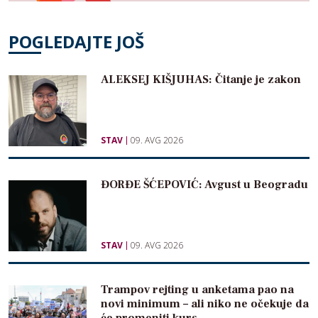
POGLEDAJTE JOŠ
ALEKSEJ KIŠJUHAS: Čitanje je zakon
STAV
09. AVG 2026
ĐORĐE ŠĆEPOVIĆ: Avgust u Beogradu
STAV
09. AVG 2026
Trampov rejting u anketama pao na
novi minimum – ali niko ne očekuje da
će promeniti kurs