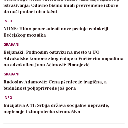
istraživanja: Odavno bismo imali prevremene izbore
da naši podaci nisu tačni
INFO
NUNS: Hitno procesuirati nove pretnje redakciji
Bečejskog mozaika
GRAĐANI
Beljanski: Podnosim ostavku na mesto u UO
Advokatske komore zbog ćutnje o Vučićevim napadima
na advokaticu Janu Aćimović Planojević
GRAĐANI
Radoslav Adamović: Cena pšenice je tragična, a
budućnost poljoprivrede još gora
INFO
Inicijativa A 11: Srbija država socijalne nepravde,
negiranje i zloupotreba siromaštva