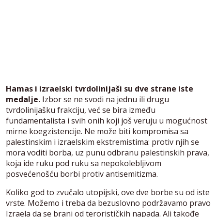
Hamas i izraelski tvrdolinijaši su dve strane iste
medalje.
Izbor se ne svodi na jednu ili drugu
tvrdolinijašku frakciju, već se bira između
fundamentalista i svih onih koji još veruju u mogućnost
mirne koegzistencije. Ne može biti kompromisa sa
palestinskim i izraelskim ekstremistima: protiv njih se
mora voditi borba, uz punu odbranu palestinskih prava,
koja ide ruku pod ruku sa nepokolebljivom
posvećenošću borbi protiv antisemitizma.
Koliko god to zvučalo utopijski, ove dve borbe su od iste
vrste. Možemo i treba da bezuslovno podržavamo pravo
Izraela da se brani od terorističkih napada. Ali takođe