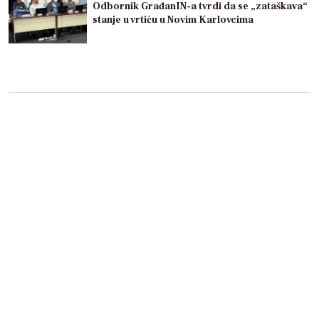
Odbornik GrađanIN-a tvrdi da se „zataškava“
stanje u vrtiću u Novim Karlovcima