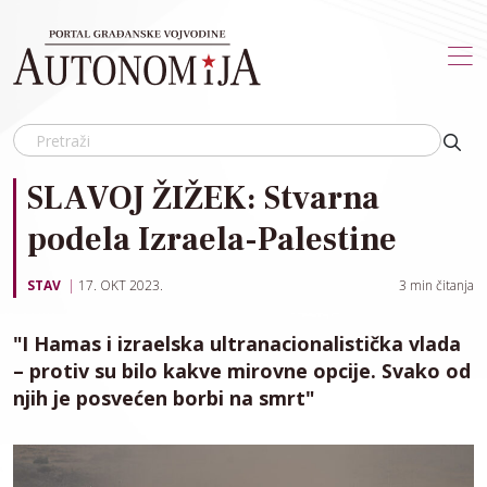
Skip to main content
SLAVOJ ŽIŽEK: Stvarna
podela Izraela-Palestine
STAV
17. OKT 2023.
3
min čitanja
"I Hamas i izraelska ultranacionalistička vlada
– protiv su bilo kakve mirovne opcije. Svako od
njih je posvećen borbi na smrt"