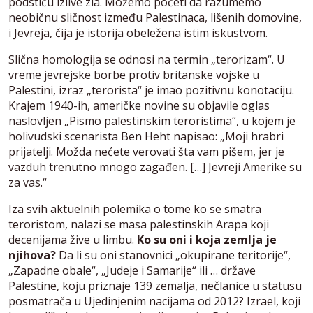
podstiču izlive zla. Možemo početi da razumemo
neobičnu sličnost između Palestinaca, lišenih domovine,
i Jevreja, čija je istorija obeležena istim iskustvom.
Slična homologija se odnosi na termin „terorizam“. U
vreme jevrejske borbe protiv britanske vojske u
Palestini, izraz „terorista“ je imao pozitivnu konotaciju.
Krajem 1940-ih, američke novine su objavile oglas
naslovljen „Pismo palestinskim teroristima“, u kojem je
holivudski scenarista Ben Heht napisao: „Moji hrabri
prijatelji. Možda nećete verovati šta vam pišem, jer je
vazduh trenutno mnogo zagađen. […] Jevreji Amerike su
za vas.“
Iza svih aktuelnih polemika o tome ko se smatra
teroristom, nalazi se masa palestinskih Arapa koji
decenijama žive u limbu.
Ko su oni i koja zemlja je
njihova?
Da li su oni stanovnici „okupirane teritorije“,
„Zapadne obale“, „Judeje i Samarije“ ili … države
Palestine, koju priznaje 139 zemalja, nečlanice u statusu
posmatrača u Ujedinjenim nacijama od 2012? Izrael, koji