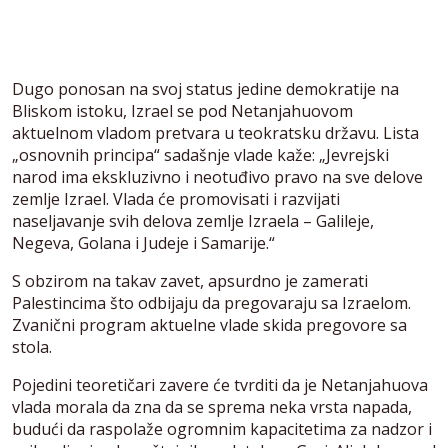
Dugo ponosan na svoj status jedine demokratije na
Bliskom istoku, Izrael se pod Netanjahuovom
aktuelnom vladom pretvara u teokratsku državu. Lista
„osnovnih principa“ sadašnje vlade kaže: „Jevrejski
narod ima ekskluzivno i neotuđivo pravo na sve delove
zemlje Izrael. Vlada će promovisati i razvijati
naseljavanje svih delova zemlje Izraela – Galileje,
Negeva, Golana i Judeje i Samarije.“
S obzirom na takav zavet, apsurdno je zamerati
Palestincima što odbijaju da pregovaraju sa Izraelom.
Zvanični program aktuelne vlade skida pregovore sa
stola.
Pojedini teoretičari zavere će tvrditi da je Netanjahuova
vlada morala da zna da se sprema neka vrsta napada,
budući da raspolaže ogromnim kapacitetima za nadzor i