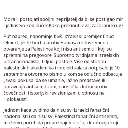
Mora li postojati spoljni neprijatelj da bi se postigao mir
i jedinstvo kod kuće? Kako prekinuti ovaj začarani krug?
Put napred, napominje bivši izraelski premijer Ehud
Olmert, jeste borba protiv Hamasa i istovremeno
otvaranje za Palestince koji nisu antisemiti i koji su
spremni na pregovore. Suprotno tvrdnjama izraelskih
ultranacionalista, ti ljudi postoje. Više od stotinu
palestinskih akademika i intelektualaca potpisalo je 10.
septembra otvoreno pismo u kom se odlučno odbacuje
„svaki pokušaj da se umanje, lažno predstave ili
opravdaju antisemitizam, nacistički zločini protiv
čovečnosti i istorijski revizionizam u odnosu na
Holokaust“.
Jednom kada uvidimo da nisu svi Izraelci fanatični
nacionalisti i da nisu svi Palestinci fanatični antisemiti,
možemo početi da prepoznajemo očaj i konfuziju koji