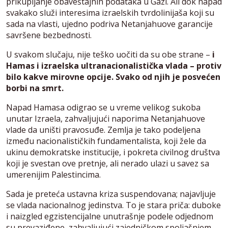
prikupljanje obaveštajnih podataka u Gazi. Ali dok napad
svakako služi interesima izraelskih tvrdolinijaša koji su
sada na vlasti, ujedno podriva Netanjahuove garancije
savršene bezbednosti.
U svakom slučaju, nije teško uočiti da su obe strane –
i
Hamas i izraelska ultranacionalistička vlada – protiv
bilo kakve mirovne opcije. Svako od njih je posvećen
borbi na smrt.
Napad Hamasa odigrao se u vreme velikog sukoba
unutar Izraela, zahvaljujući naporima Netanjahuove
vlade da uništi pravosuđe. Zemlja je tako podeljena
između nacionalističkih fundamentalista, koji žele da
ukinu demokratske institucije, i pokreta civilnog društva
koji je svestan ove pretnje, ali nerado ulazi u savez sa
umerenijim Palestincima.
Sada je preteća ustavna kriza suspendovana; najavljuje
se vlada nacionalnog jedinstva. To je stara priča: duboke
i naizgled egzistencijalne unutrašnje podele odjednom
su prevaziđene, zahvaljujući zajedničkom spoljašnjem