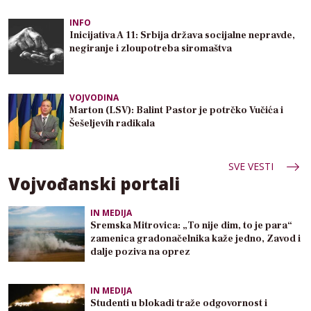
INFO
Inicijativa A 11: Srbija država socijalne nepravde,
negiranje i zloupotreba siromaštva
VOJVODINA
Marton (LSV): Balint Pastor je potrčko Vučića i
Šešeljevih radikala
SVE VESTI
Vojvođanski portali
IN MEDIJA
Sremska Mitrovica: „To nije dim, to je para“
zamenica gradonačelnika kaže jedno, Zavod i
dalje poziva na oprez
IN MEDIJA
Studenti u blokadi traže odgovornost i