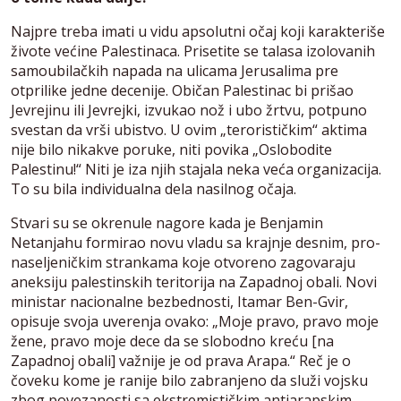
Najpre treba imati u vidu apsolutni očaj koji karakteriše
živote većine Palestinaca. Prisetite se talasa izolovanih
samoubilačkih napada na ulicama Jerusalima pre
otprilike jedne decenije. Običan Palestinac bi prišao
Jevrejinu ili Jevrejki, izvukao nož i ubo žrtvu, potpuno
svestan da vrši ubistvo. U ovim „terorističkim“ aktima
nije bilo nikakve poruke, niti povika „Oslobodite
Palestinu!“ Niti je iza njih stajala neka veća organizacija.
To su bila individualna dela nasilnog očaja.
Stvari su se okrenule nagore kada je Benjamin
Netanjahu formirao novu vladu sa krajnje desnim, pro-
naseljeničkim strankama koje otvoreno zagovaraju
aneksiju palestinskih teritorija na Zapadnoj obali. Novi
ministar nacionalne bezbednosti, Itamar Ben-Gvir,
opisuje svoja uverenja ovako: „Moje pravo, pravo moje
žene, pravo moje dece da se slobodno kreću [na
Zapadnoj obali] važnije je od prava Arapa.“ Reč je o
čoveku kome je ranije bilo zabranjeno da služi vojsku
zbog povezanosti sa ekstremističkim antiarapskim