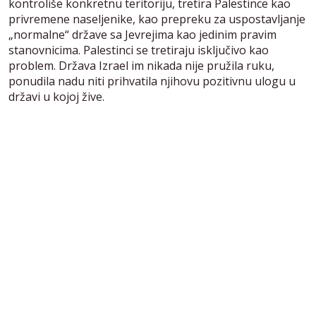
kontroliše konkretnu teritoriju, tretira Palestince kao
privremene naseljenike, kao prepreku za uspostavljanje
„normalne“ države sa Jevrejima kao jedinim pravim
stanovnicima. Palestinci se tretiraju isključivo kao
problem. Država Izrael im nikada nije pružila ruku,
ponudila nadu niti prihvatila njihovu pozitivnu ulogu u
državi u kojoj žive.