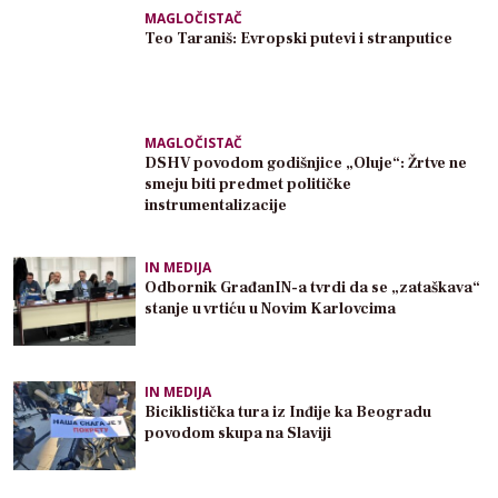
MAGLOČISTAČ
Teo Taraniš: Evropski putevi i stranputice
MAGLOČISTAČ
DSHV povodom godišnjice „Oluje“: Žrtve ne
smeju biti predmet političke
instrumentalizacije
IN MEDIJA
Odbornik GrađanIN-a tvrdi da se „zataškava“
stanje u vrtiću u Novim Karlovcima
IN MEDIJA
Biciklistička tura iz Inđije ka Beogradu
povodom skupa na Slaviji