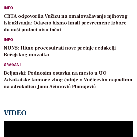
INFO
CRTA odgovorila Vučiću na omalovažavanje njihovog
istraživanja: Odavno bismo imali prevremene izbore
da naši podaci nisu tačni
INFO
NUNS: Hitno procesuirati nove pretnje redakciji
Bečejskog mozaika
GRAĐANI
Beljanski: Podnosim ostavku na mesto u UO
Advokatske komore zbog ćutnje o Vučićevim napadima
na advokaticu Janu Aćimović Planojević
VIDEO