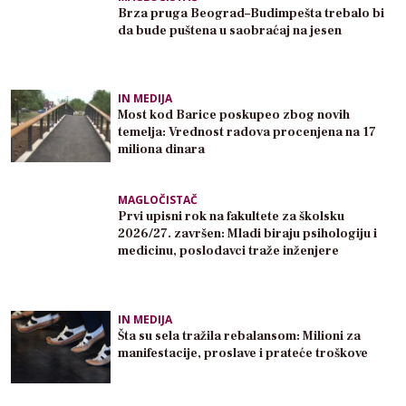
Brza pruga Beograd–Budimpešta trebalo bi
da bude puštena u saobraćaj na jesen
IN MEDIJA
Most kod Barice poskupeo zbog novih
temelja: Vrednost radova procenjena na 17
miliona dinara
MAGLOČISTAČ
Prvi upisni rok na fakultete za školsku
2026/27. završen: Mladi biraju psihologiju i
medicinu, poslodavci traže inženjere
IN MEDIJA
Šta su sela tražila rebalansom: Milioni za
manifestacije, proslave i prateće troškove