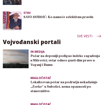
STAV
SAVO ĐURĐIĆ: Ko nameće selektivnu pravdu
SVE VESTI
Vojvođanski portali
IN MEDIJA
Požar na deponiji podigao indeks zagađenja
u Mitrovici, vetar odneo gusti dim pravo u
Voganj i Rumu
MAGLOČISTAČ
Lokalizovan požar na području nekadašnje
„Zorke“ u Subotici, nema opasnosti po
stanovništvo
MAGLOČISTAČ