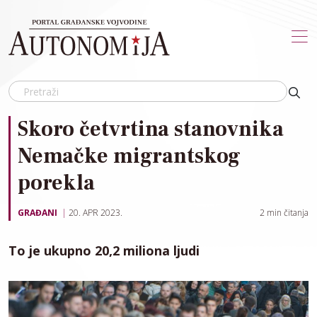
Skip to main content
Skoro četvrtina stanovnika
Nemačke migrantskog
porekla
GRAĐANI
20. APR 2023.
2
min čitanja
To je ukupno 20,2 miliona ljudi