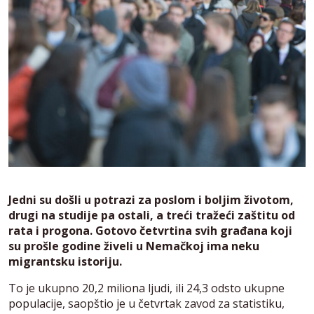
Jedni su došli u potrazi za poslom i boljim životom,
drugi na studije pa ostali, a treći tražeći zaštitu od
rata i progona. Gotovo četvrtina svih građana koji
su prošle godine živeli u Nemačkoj ima neku
migrantsku istoriju.
To je ukupno 20,2 miliona ljudi, ili 24,3 odsto ukupne
populacije, saopštio je u četvrtak zavod za statistiku,