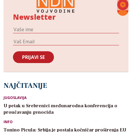
Newsletter
NAJČITANIJE
JUGOSLAVIJA
U petak u Srebrenici međunarodna konferencija o
proučavanju genocida
INFO
Tonino Picula: Srbija je postala kočničar proširenja EU