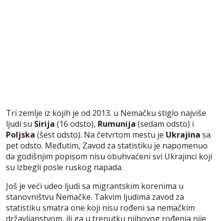
Tri zemlje iz kojih je od 2013. u Nemačku stiglo najviše
ljudi su
Sirija
(16 odsto),
Rumunija
(sedam odsto) i
Poljska
(šest odsto). Na četvrtom mestu je
Ukrajina
sa
pet odsto. Međutim, Zavod za statistiku je napomenuo
da godišnjim popisom nisu obuhvaćeni svi Ukrajinci koji
su izbegli posle ruskog napada.
Još je veći udeo ljudi sa migrantskim korenima u
stanovništvu Nemačke. Takvim ljudima zavod za
statistiku smatra one koji nisu rođeni sa nemačkim
državljanstvom, ili ga u trenutku njihovog rođenja nije