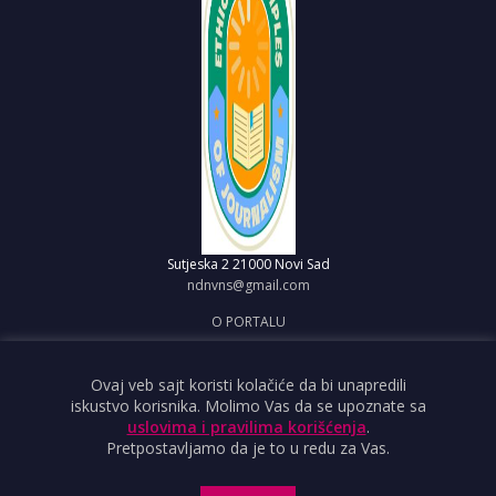
Sutjeska 2
21000 Novi Sad
ndnvns@gmail.com
O PORTALU
IMPRESUM
OBJAVI VEST
Ovaj veb sajt koristi kolačiće da bi unapredili
iskustvo korisnika. Molimo Vas da se upoznate sa
USLOVI KORIŠĆENJA
uslovima i pravilima korišćenja
.
Pretpostavljamo da je to u redu za Vas.