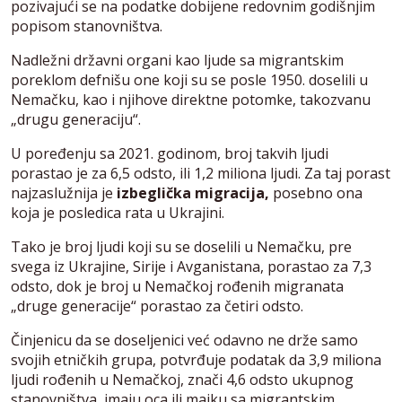
pozivajući se na podatke dobijene redovnim godišnjim
popisom stanovništva.
Nadležni državni organi kao ljude sa migrantskim
poreklom defnišu one koji su se posle 1950. doselili u
Nemačku, kao i njihove direktne potomke, takozvanu
„drugu generaciju“.
U poređenju sa 2021. godinom, broj takvih ljudi
porastao je za 6,5 odsto, ili 1,2 miliona ljudi. Za taj porast
najzaslužnija je
izbeglička migracija,
posebno ona
koja je posledica rata u Ukrajini.
Tako je broj ljudi koji su se doselili u Nemačku, pre
svega iz Ukrajine, Sirije i Avganistana, porastao za 7,3
odsto, dok je broj u Nemačkoj rođenih migranata
„druge generacije“ porastao za četiri odsto.
Činjenicu da se doseljenici već odavno ne drže samo
svojih etničkih grupa, potvrđuje podatak da 3,9 miliona
ljudi rođenih u Nemačkoj, znači 4,6 odsto ukupnog
stanovništva, imaju oca ili majku sa migrantskim