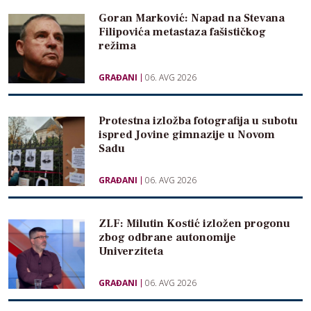
Goran Marković: Napad na Stevana
Filipovića metastaza fašističkog
režima
GRAĐANI
06. AVG 2026
Protestna izložba fotografija u subotu
ispred Jovine gimnazije u Novom
Sadu
GRAĐANI
06. AVG 2026
ZLF: Milutin Kostić izložen progonu
zbog odbrane autonomije
Univerziteta
GRAĐANI
06. AVG 2026