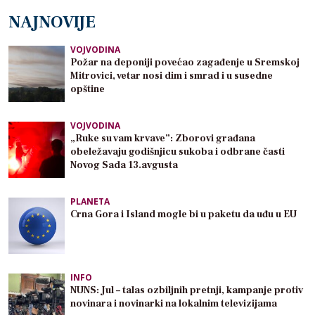
NAJNOVIJE
VOJVODINA
Požar na deponiji povećao zagađenje u Sremskoj
Mitrovici, vetar nosi dim i smrad i u susedne
opštine
VOJVODINA
„Ruke su vam krvave”: Zborovi građana
obeležavaju godišnjicu sukoba i odbrane časti
Novog Sada 13.avgusta
PLANETA
Crna Gora i Island mogle bi u paketu da uđu u EU
INFO
NUNS: Jul – talas ozbiljnih pretnji, kampanje protiv
novinara i novinarki na lokalnim televizijama