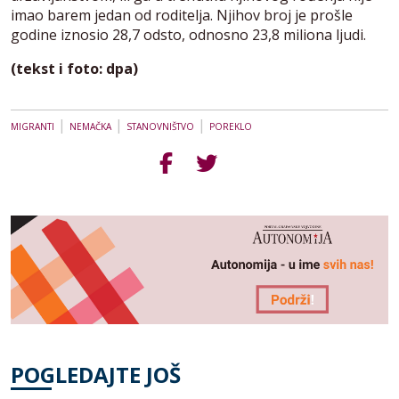
imao barem jedan od roditelja. Njihov broj je prošle
godine iznosio 28,7 odsto, odnosno 23,8 miliona ljudi.
(tekst i foto: dpa)
|
|
|
MIGRANTI
NEMAČKA
STANOVNIŠTVO
POREKLO
POGLEDAJTE JOŠ