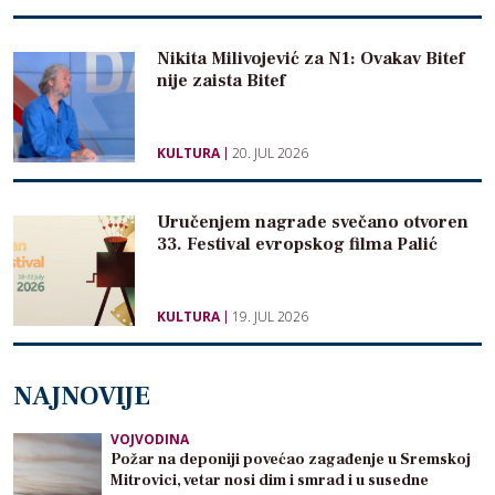
Nikita Milivojević za N1: Ovakav Bitef
nije zaista Bitef
KULTURA
20. JUL 2026
Uručenjem nagrade svečano otvoren
33. Festival evropskog filma Palić
KULTURA
19. JUL 2026
NAJNOVIJE
VOJVODINA
Požar na deponiji povećao zagađenje u Sremskoj
Mitrovici, vetar nosi dim i smrad i u susedne