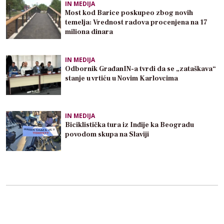
IN MEDIJA
Most kod Barice poskupeo zbog novih
temelja: Vrednost radova procenjena na 17
miliona dinara
IN MEDIJA
Odbornik GrađanIN-a tvrdi da se „zataškava“
stanje u vrtiću u Novim Karlovcima
IN MEDIJA
Biciklistička tura iz Inđije ka Beogradu
povodom skupa na Slaviji