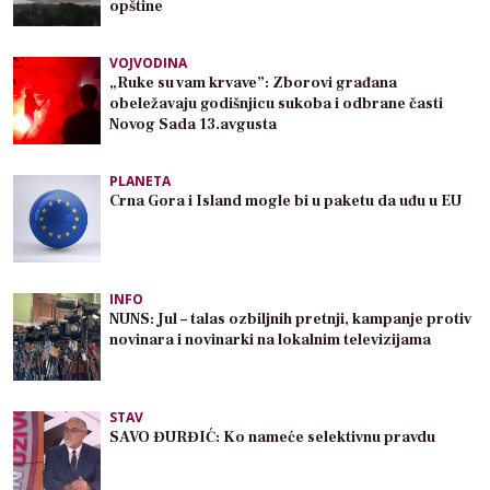
opštine
VOJVODINA
„Ruke su vam krvave”: Zborovi građana
obeležavaju godišnjicu sukoba i odbrane časti
Novog Sada 13.avgusta
PLANETA
Crna Gora i Island mogle bi u paketu da uđu u EU
INFO
NUNS: Jul – talas ozbiljnih pretnji, kampanje protiv
novinara i novinarki na lokalnim televizijama
STAV
SAVO ĐURĐIĆ: Ko nameće selektivnu pravdu