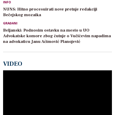
INFO
NUNS: Hitno procesuirati nove pretnje redakciji
Bečejskog mozaika
GRAĐANI
Beljanski: Podnosim ostavku na mesto u UO
Advokatske komore zbog ćutnje o Vučićevim napadima
na advokaticu Janu Aćimović Planojević
VIDEO