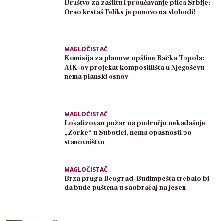
Društvo za zaštitu i proučavanje ptica Srbije:
Orao krstaš Feliks je ponovo na slobodi!
MAGLOČISTAČ
Komisija za planove opštine Bačka Topola:
AIK-ov projekat kompostilišta u Njegoševu
nema planski osnov
MAGLOČISTAČ
Lokalizovan požar na području nekadašnje
„Zorke“ u Subotici, nema opasnosti po
stanovništvo
MAGLOČISTAČ
Brza pruga Beograd–Budimpešta trebalo bi
da bude puštena u saobraćaj na jesen