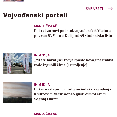
SVE VESTI
Vojvođanski portali
MAGLOČISTAČ
Pokret za novi početak vojvođanskih Mađara
pozvao SVM da u Kuli podrži studentsku listu
IN MEDIJA
„‘Vi ste havarija’: Inđijci posle novog nestanka
vode izgubili živce (i strpljenje)
IN MEDIJA
Požar na deponiji podigao indeks zagađenja
u Mitrovici, vetar odneo gusti dim pravo u
Voganj i Rumu
MAGLOČISTAČ