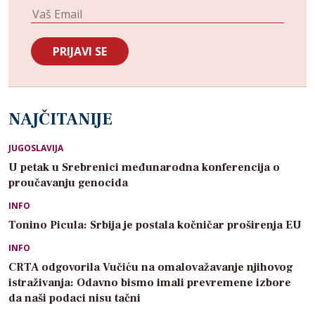
NAJČITANIJE
JUGOSLAVIJA
U petak u Srebrenici međunarodna konferencija o
proučavanju genocida
INFO
Tonino Picula: Srbija je postala kočničar proširenja EU
INFO
CRTA odgovorila Vučiću na omalovažavanje njihovog
istraživanja: Odavno bismo imali prevremene izbore
da naši podaci nisu tačni