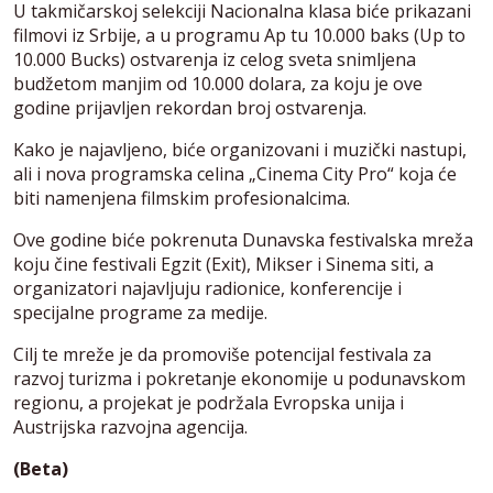
U takmičarskoj selekciji Nacionalna klasa biće prikazani
filmovi iz Srbije, a u programu Ap tu 10.000 baks (Up to
10.000 Bucks) ostvarenja iz celog sveta snimljena
budžetom manjim od 10.000 dolara, za koju je ove
godine prijavljen rekordan broj ostvarenja.
Kako je najavljeno, biće organizovani i muzički nastupi,
ali i nova programska celina „Cinema City Pro“ koja će
biti namenjena filmskim profesionalcima.
Ove godine biće pokrenuta Dunavska festivalska mreža
koju čine festivali Egzit (Exit), Mikser i Sinema siti, a
organizatori najavljuju radionice, konferencije i
specijalne programe za medije.
Cilj te mreže je da promoviše potencijal festivala za
razvoj turizma i pokretanje ekonomije u podunavskom
regionu, a projekat je podržala Evropska unija i
Austrijska razvojna agencija.
(Beta)