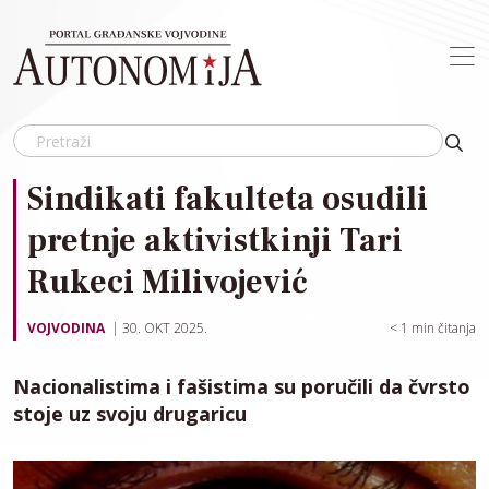
Skip to main content
Sindikati fakulteta osudili
pretnje aktivistkinji Tari
Rukeci Milivojević
VOJVODINA
30. OKT 2025.
< 1
min čitanja
Nacionalistima i fašistima su poručili da čvrsto
stoje uz svoju drugaricu