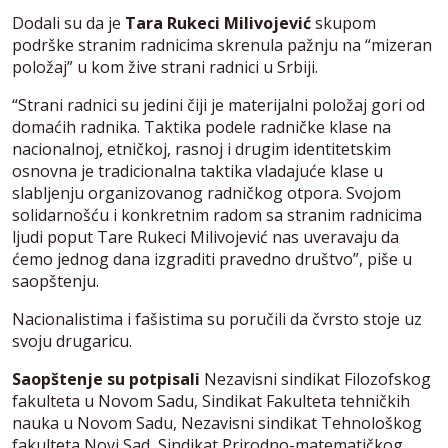
Dodali su da je
Tara Rukeci Milivojević
skupom
podrške stranim radnicima skrenula pažnju na “mizeran
položaj” u kom žive strani radnici u Srbiji.
“Strani radnici su jedini čiji je materijalni položaj gori od
domaćih radnika. Taktika podele radničke klase na
nacionalnoj, etničkoj, rasnoj i drugim identitetskim
osnovna je tradicionalna taktika vladajuće klase u
slabljenju organizovanog radničkog otpora. Svojom
solidarnošću i konkretnim radom sa stranim radnicima
ljudi poput Tare Rukeci Milivojević nas uveravaju da
ćemo jednog dana izgraditi pravedno društvo”, piše u
saopštenju.
Nacionalistima i fašistima su poručili da čvrsto stoje uz
svoju drugaricu.
Saopštenje su potpisali
Nezavisni sindikat Filozofskog
fakulteta u Novom Sadu, Sindikat Fakulteta tehničkih
nauka u Novom Sadu, Nezavisni sindikat Tehnološkog
fakulteta Novi Sad, Sindikat Prirodno-matematičkog