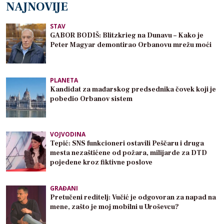
NAJNOVIJE
STAV
GABOR BODIŠ: Blitzkrieg na Dunavu – Kako je
Peter Magyar demontirao Orbanovu mrežu moći
PLANETA
Kandidat za mađarskog predsednika čovek koji je
pobedio Orbanov sistem
VOJVODINA
Tepić: SNS funkcioneri ostavili Peščaru i druga
mesta nezaštićene od požara, milijarde za DTD
pojedene kroz fiktivne poslove
GRAĐANI
Pretučeni reditelj: Vučić je odgovoran za napad na
mene, zašto je moj mobilni u Uroševcu?