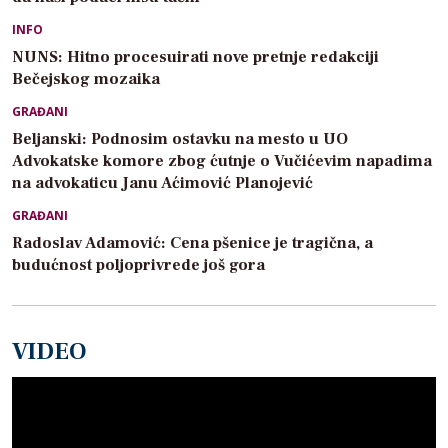
INFO
NUNS: Hitno procesuirati nove pretnje redakciji
Bečejskog mozaika
GRAĐANI
Beljanski: Podnosim ostavku na mesto u UO
Advokatske komore zbog ćutnje o Vučićevim napadima
na advokaticu Janu Aćimović Planojević
GRAĐANI
Radoslav Adamović: Cena pšenice je tragična, a
budućnost poljoprivrede još gora
VIDEO