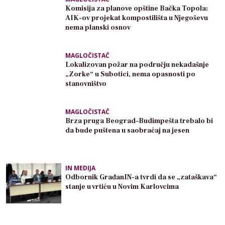
Komisija za planove opštine Bačka Topola:
AIK-ov projekat kompostilišta u Njegoševu
nema planski osnov
MAGLOČISTAČ
Lokalizovan požar na području nekadašnje
„Zorke“ u Subotici, nema opasnosti po
stanovništvo
MAGLOČISTAČ
Brza pruga Beograd–Budimpešta trebalo bi
da bude puštena u saobraćaj na jesen
IN MEDIJA
Odbornik GrađanIN-a tvrdi da se „zataškava“
stanje u vrtiću u Novim Karlovcima