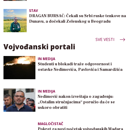
STAV
DRAGAN BURSAĆ: Čekali su Srbi ruske tenkove na
Dunavu, a dočekali Zelenskog u Beogradu
SVE VESTI
Vojvođanski portali
IN MEDIJA
Studenti u blokadi traže odgovornost i
ostavke Nedimovića, Pavlovića i Samardžića
IN MEDIJA
Nedimović nakon izveštaja o zagađenju:
„Ostalim stručnjacima“ poručio da će se
uskoro obratiti
MAGLOČISTAČ
Pokret za novi početak vojvođanskih Mađara