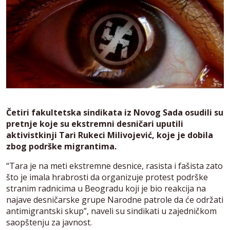
Četiri fakultetska sindikata iz Novog Sada osudili su
pretnje koje su ekstremni desničari uputili
aktivistkinji Tari Rukeci Milivojević, koje je dobila
zbog podrške migrantima.
“Tara je na meti ekstremne desnice, rasista i fašista zato
što je imala hrabrosti da organizuje protest podrške
stranim radnicima u Beogradu koji je bio reakcija na
najave desničarske grupe Narodne patrole da će održati
antimigrantski skup”, naveli su sindikati u zajedničkom
saopštenju za javnost.