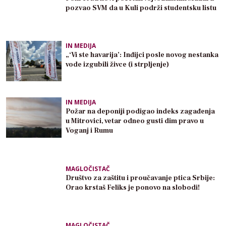
pozvao SVM da u Kuli podrži studentsku listu
IN MEDIJA
„‘Vi ste havarija’: Inđijci posle novog nestanka
vode izgubili živce (i strpljenje)
IN MEDIJA
Požar na deponiji podigao indeks zagađenja
u Mitrovici, vetar odneo gusti dim pravo u
Voganj i Rumu
MAGLOČISTAČ
Društvo za zaštitu i proučavanje ptica Srbije:
Orao krstaš Feliks je ponovo na slobodi!
MAGLOČISTAČ