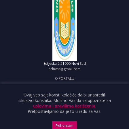
Sutjeska 2
21000 Novi Sad
ndnvns@gmail.com
O PORTALU
IMPRESUM
OBJAVI VEST
Ovaj veb sajt koristi kolačiće da bi unapredili
iskustvo korisnika. Molimo Vas da se upoznate sa
USLOVI KORIŠĆENJA
uslovima i pravilima korišćenja
.
Pretpostavljamo da je to u redu za Vas.
Prihvatam