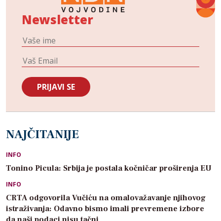
Newsletter
NAJČITANIJE
INFO
Tonino Picula: Srbija je postala kočničar proširenja EU
INFO
CRTA odgovorila Vučiću na omalovažavanje njihovog
istraživanja: Odavno bismo imali prevremene izbore
da naši podaci nisu tačni