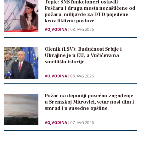
Tepić: SNS funkcioneri ostavili
Peščaru i druga mesta nezaštićene od
požara, milijarde za DTD pojedene
kroz fiktivne poslove
VOJVODINA
08. AVG 2026
Olenik (LSV): Budućnost Srbije i
Ukrajine je u EU, a Vučićeva na
smetlištu istorije
VOJVODINA
08. AVG 2026
Požar na deponiji povećao zagađenje
u Sremskoj Mitrovici, vetar nosi dim i
smrad i u susedne opštine
VOJVODINA
07. AVG 2026