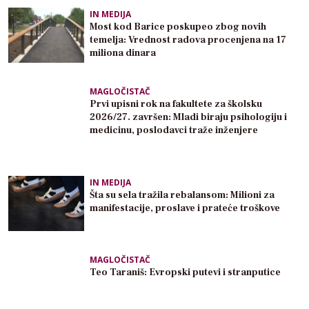
IN MEDIJA
Most kod Barice poskupeo zbog novih
temelja: Vrednost radova procenjena na 17
miliona dinara
MAGLOČISTAČ
Prvi upisni rok na fakultete za školsku
2026/27. završen: Mladi biraju psihologiju i
medicinu, poslodavci traže inženjere
IN MEDIJA
Šta su sela tražila rebalansom: Milioni za
manifestacije, proslave i prateće troškove
MAGLOČISTAČ
Teo Taraniš: Evropski putevi i stranputice