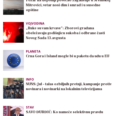
Požar na deponiji povećao zagađenje u Sremskoj
Mitrovici, vetar nosi dim i smrad i u susedne
opštine
VOJVODINA
„Ruke su vam krvave”: Zborovi građana
obeležavaju godišnjicu sukoba i odbrane časti
Novog Sada 13.avgusta
PLANETA
Crna Gora i Island mogle bi u paketu da uđu u EU
INFO
NUNS: Jul – talas ozbiljnih pretnji, kampanje protiv
novinara i novinarki na lokalnim televizijama
STAV
SAVO ĐURĐIĆ: Ko nameće selektivnu pravdu