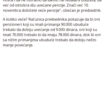
novca i da ne moramo da idemo na rebalans budžeta, da
već od oktobra idu uvećane penzije. Znači već 10.
novembra dobićete veće penzije”, obećao je predsednik.
A koliko veće? Računica predsednika pokazuje da bi oni
penzioneri koji su imali primanja 90.000 ubuduće
trebalo da dobiju uvećanje od 9.000 dinara, oni koji su
imali 70.000 trebalo bi da imaju 78.000 dinara, dok bi oni
sa nižim primanjima ubuduće trebalo da dobiju nešto
manje povećanje.