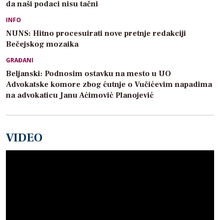
da naši podaci nisu tačni
INFO
NUNS: Hitno procesuirati nove pretnje redakciji
Bečejskog mozaika
GRAĐANI
Beljanski: Podnosim ostavku na mesto u UO
Advokatske komore zbog ćutnje o Vučićevim napadima
na advokaticu Janu Aćimović Planojević
VIDEO