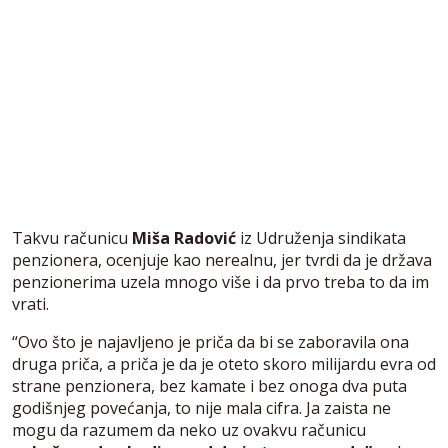
Takvu računicu
Miša Radović
iz Udruženja sindikata
penzionera, ocenjuje kao nerealnu, jer tvrdi da je država
penzionerima uzela mnogo više i da prvo treba to da im
vrati.
“Ovo što je najavljeno je priča da bi se zaboravila ona
druga priča, a priča je da je oteto skoro milijardu evra od
strane penzionera, bez kamate i bez onoga dva puta
godišnjeg povećanja, to nije mala cifra. Ja zaista ne
mogu da razumem da neko uz ovakvu računicu