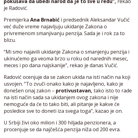
pokušava da ubedi narod da je to sve u redu”,
rekao
je Radović.
Premijerka
Ana Brnabić
i predsednik Aleksandar Vučić
već duže vreme najavljuju ukidanje Zakona o
privremenom smanjivanju penzija. Sada je i rok za to
blizu.
“Mi smo najavili ukidanje Zakona o smanjenju penzija i
ukinućemo ga veoma brzo u roku od narednih mesec,
meces i po dana najskanije”, rekao je danas Vučić.
Radović ocenjuje da se zakon ukida na isti način na koji
usvojen. “To zvuči onako kako je najavljeno, kako je
donešen onaj zakon –
protivustavan,
tako isto to rade
na isti način sada sa ukidanjem ovog zakona i nije
nemoguće da će to tako biti, ali pitanje je kakve će
posledice sve to doneti iza svega toga”, kazao je on.
U Srbiji živi oko milion i 300 hiljada penzionera, a
procenjuje se da najčešća penzija niža od 200 evra.