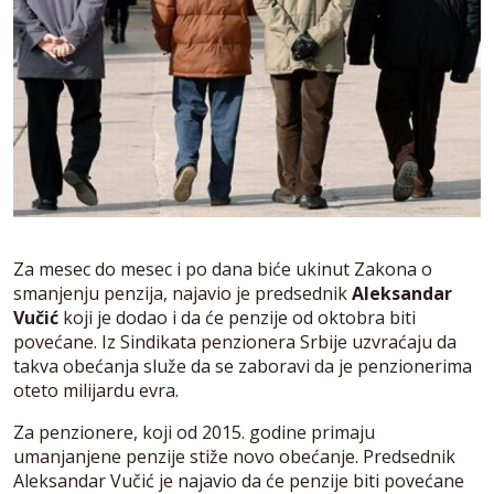
Za mesec do mesec i po dana biće ukinut Zakona o
smanjenju penzija, najavio je predsednik
Aleksandar
Vučić
koji je dodao i da će penzije od oktobra biti
povećane. Iz Sindikata penzionera Srbije uzvraćaju da
takva obećanja služe da se zaboravi da je penzionerima
oteto milijardu evra.
Za penzionere, koji od 2015. godine primaju
umanjanjene penzije stiže novo obećanje. Predsednik
Aleksandar Vučić je najavio da će penzije biti povećane