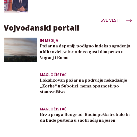
SVE VESTI
Vojvođanski portali
IN MEDIJA
Požar na deponiji podigao indeks zagađenja
u Mitrovici, vetar odneo gusti dim pravo u
Voganj i Rumu
MAGLOČISTAČ
Lokalizovan požar na području nekadašnje
„Zorke“ u Subotici, nema opasnosti po
stanovništvo
MAGLOČISTAČ
Brza pruga Beograd–Budimpešta trebalo bi
da bude puštena u saobraćaj na jesen