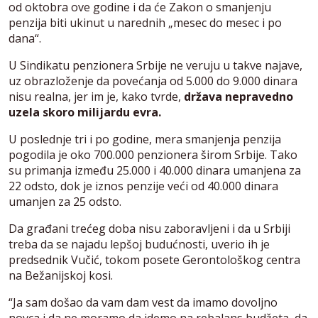
od oktobra ove godine i da će Zakon o smanjenju
penzija biti ukinut u narednih „mesec do mesec i po
dana“.
U Sindikatu penzionera Srbije ne veruju u takve najave,
uz obrazloženje da povećanja od 5.000 do 9.000 dinara
nisu realna, jer im je, kako tvrde,
država nepravedno
uzela skoro milijardu evra.
U poslednje tri i po godine, mera smanjenja penzija
pogodila je oko 700.000 penzionera širom Srbije. Tako
su primanja između 25.000 i 40.000 dinara umanjena za
22 odsto, dok je iznos penzije veći od 40.000 dinara
umanjen za 25 odsto.
Da građani trećeg doba nisu zaboravljeni i da u Srbiji
treba da se najadu lepšoj budućnosti, uverio ih je
predsednik Vučić, tokom posete Gerontološkog centra
na Bežanijskoj kosi.
“Ja sam došao da vam dam vest da imamo dovoljno