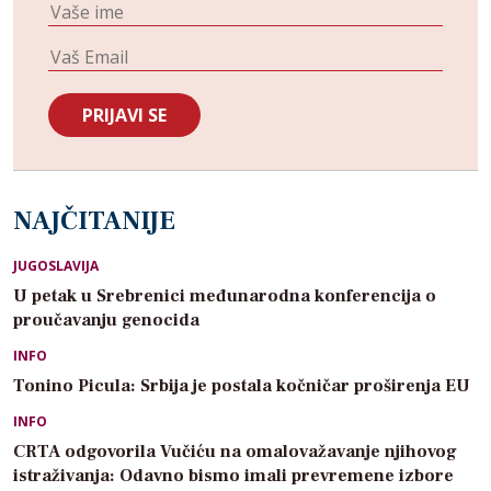
NAJČITANIJE
JUGOSLAVIJA
U petak u Srebrenici međunarodna konferencija o
proučavanju genocida
INFO
Tonino Picula: Srbija je postala kočničar proširenja EU
INFO
CRTA odgovorila Vučiću na omalovažavanje njihovog
istraživanja: Odavno bismo imali prevremene izbore