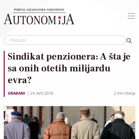
Skip to main content
Sindikat penzionera: A šta je
sa onih otetih milijardu
evra?
GRAĐANI
24. AVG 2018.
2
min čitanja