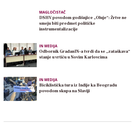
MAGLOČISTAČ
DSHV povodom godišnjice „Oluje“: Žrtve ne
smeju biti predmet političke
instrumentalizacije
IN MEDIJA
Odbornik GrađanIN-a tvrdi da se „zataškava“
stanje u vrtiću u Novim Karlovcima
IN MEDIJA
Biciklistička tura iz Inđije ka Beogradu
povodom skupa na Slaviji