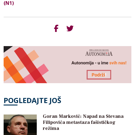
(N1)
POGLEDAJTE JOŠ
Goran Marković: Napad na Stevana
Filipovića metastaza fašističkog
režima