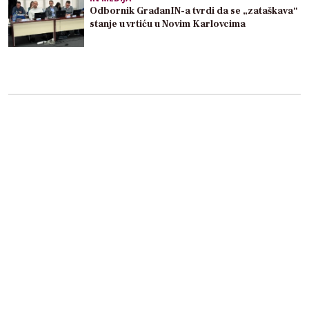
Odbornik GrađanIN-a tvrdi da se „zataškava“
stanje u vrtiću u Novim Karlovcima