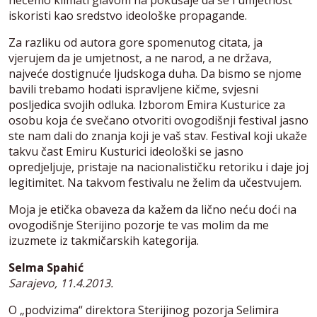
iskoristi kao sredstvo ideološke propagande.
Za razliku od autora gore spomenutog citata, ja
vjerujem da je umjetnost, a ne narod, a ne država,
najveće dostignuće ljudskoga duha. Da bismo se njome
bavili trebamo hodati ispravljene kičme, svjesni
posljedica svojih odluka. Izborom Emira Kusturice za
osobu koja će svečano otvoriti ovogodišnji festival jasno
ste nam dali do znanja koji je vaš stav. Festival koji ukaže
takvu čast Emiru Kusturici ideološki se jasno
opredjeljuje, pristaje na nacionalističku retoriku i daje joj
legitimitet. Na takvom festivalu ne želim da učestvujem.
Moja je etička obaveza da kažem da lično neću doći na
ovogodišnje Sterijino pozorje te vas molim da me
izuzmete iz takmičarskih kategorija.
Selma Spahić
Sarajevo, 11.4.2013.
O „podvizima“ direktora Sterijinog pozorja Selimira