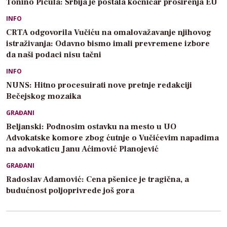
Tonino Picula: Srbija je postala kočničar proširenja EU
INFO
CRTA odgovorila Vučiću na omalovažavanje njihovog
istraživanja: Odavno bismo imali prevremene izbore
da naši podaci nisu tačni
INFO
NUNS: Hitno procesuirati nove pretnje redakciji
Bečejskog mozaika
GRAĐANI
Beljanski: Podnosim ostavku na mesto u UO
Advokatske komore zbog ćutnje o Vučićevim napadima
na advokaticu Janu Aćimović Planojević
GRAĐANI
Radoslav Adamović: Cena pšenice je tragična, a
budućnost poljoprivrede još gora