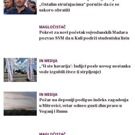
„Ostalim stručnjacima“ poručio da će se
uskoro obratiti
MAGLOČISTAČ
Pokret za novi početak vojvođanskih Mađara
pozvao SVM da u Kuli podrži studentsku listu
IN MEDIJA
„‘Vi ste havarija’: Inđijci posle novog nestanka
vode izgubili živce (i strpljenje)
IN MEDIJA
Požar na deponiji podigao indeks zagađenja
u Mitrovici, vetar odneo gusti dim pravo u
Voganj i Rumu
MAGLOČISTAČ