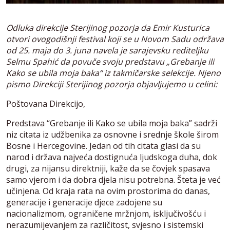
Odluka direkcije Sterijinog pozorja da Emir Kusturica
otvori ovogodišnji festival koji se u Novom Sadu održava
od 25. maja do 3. juna navela je sarajevsku rediteljku
Selmu Spahić da povuče svoju predstavu „Grebanje ili
Kako se ubila moja baka“ iz takmičarske selekcije. Njeno
pismo Direkciji Sterijinog pozorja objavljujemo u celini:
Poštovana Direkcijo,
Predstava “Grebanje ili Kako se ubila moja baka” sadrži
niz citata iz udžbenika za osnovne i srednje škole širom
Bosne i Hercegovine. Jedan od tih citata glasi da su
narod i država najveća dostignuća ljudskoga duha, dok
drugi, za nijansu direktniji, kaže da se čovjek spasava
samo vjerom i da dobra djela nisu potrebna. Šteta je već
učinjena. Od kraja rata na ovim prostorima do danas,
generacije i generacije djece zadojene su
nacionalizmom, ograničene mržnjom, isključivošću i
nerazumijevanjem za različitost, svjesno i sistemski