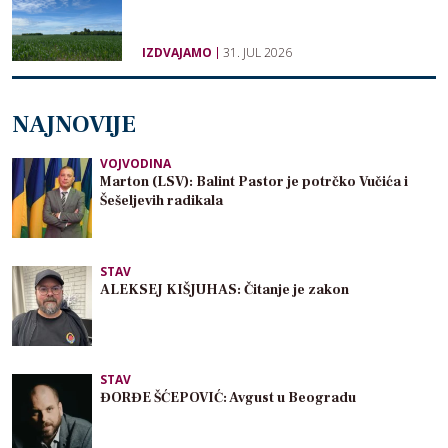
IZDVAJAMO
31. JUL 2026
NAJNOVIJE
VOJVODINA
Marton (LSV): Balint Pastor je potrčko Vučića i
Šešeljevih radikala
STAV
ALEKSEJ KIŠJUHAS: Čitanje je zakon
STAV
ĐORĐE ŠĆEPOVIĆ: Avgust u Beogradu