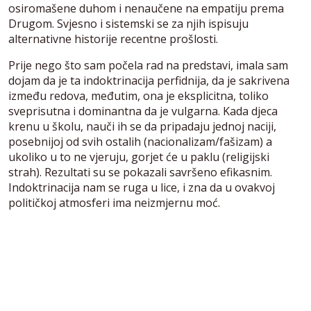
osiromašene duhom i nenaučene na empatiju prema
Drugom. Svjesno i sistemski se za njih ispisuju
alternativne historije recentne prošlosti.
Prije nego što sam počela rad na predstavi, imala sam
dojam da je ta indoktrinacija perfidnija, da je sakrivena
između redova, međutim, ona je eksplicitna, toliko
sveprisutna i dominantna da je vulgarna. Kada djeca
krenu u školu, nauči ih se da pripadaju jednoj naciji,
posebnijoj od svih ostalih (nacionalizam/fašizam) a
ukoliko u to ne vjeruju, gorjet će u paklu (religijski
strah). Rezultati su se pokazali savršeno efikasnim.
Indoktrinacija nam se ruga u lice, i zna da u ovakvoj
političkoj atmosferi ima neizmjernu moć.