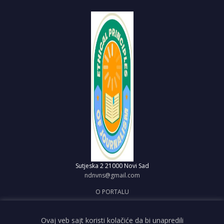
Sutjeska 2
21000 Novi Sad
ndnvns@gmail.com
O PORTALU
IMPRESUM
OBJAVI VEST
Ovaj veb sajt koristi kolačiće da bi unapredili