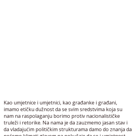
Kao umjetnice i umjetnici, kao građanke i građani,
imamo etičku dužnost da se svim sredstvima koja su
nam na raspolaganju borimo protiv nacionalističke
truleži i retorike. Na nama je da zauzmemo jasan stav i
da vladajućim političkim strukturama damo do znanja da
nećemo klimati glavom na pokušaje da se i umjetnost