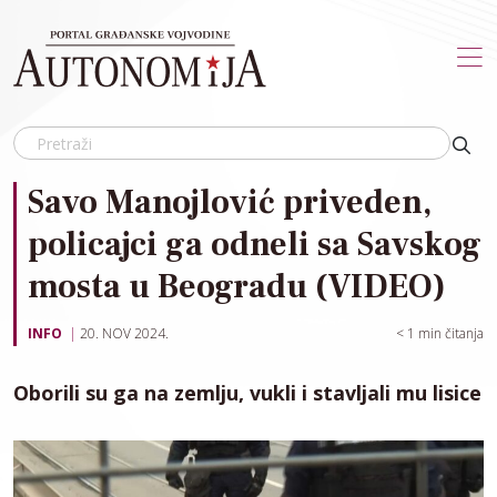
Skip to main content
Savo Manojlović priveden,
policajci ga odneli sa Savskog
mosta u Beogradu (VIDEO)
INFO
20. NOV 2024.
< 1
min čitanja
Oborili su ga na zemlju, vukli i stavljali mu lisice