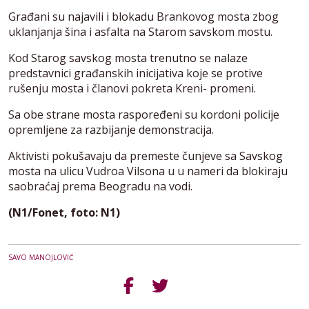
Građani su najavili i blokadu Brankovog mosta zbog
uklanjanja šina i asfalta na Starom savskom mostu.
Kod Starog savskog mosta trenutno se nalaze
predstavnici građanskih inicijativa koje se protive
rušenju mosta i članovi pokreta Kreni- promeni.
Sa obe strane mosta raspoređeni su kordoni policije
opremljene za razbijanje demonstracija.
Aktivisti pokušavaju da premeste čunjeve sa Savskog
mosta na ulicu Vudroa Vilsona u u nameri da blokiraju
saobraćaj prema Beogradu na vodi.
(N1/Fonet, foto: N1)
SAVO MANOJLOVIĆ