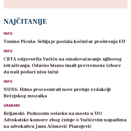
NAJČITANIJE
INFO
Tonino Picula: Srbija je postala kočničar proširenja EU
INFO
CRTA odgovorila Vučiću na omalovažavanje njihovog
istraživanja: Odavno bismo imali prevremene izbore
da naši podaci nisu tačni
INFO
NUNS: Hitno procesuirati nove pretnje redakciji
Bečejskog mozaika
GRAĐANI
Beljanski: Podnosim ostavku na mesto u UO
Advokatske komore zbog ćutnje o Vučićevim napadima
na advokaticu Janu Aćimović Planojević