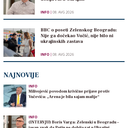
INFO
08. AVG 2026
BBC o poseti Zelenskog Beogradu:
Nije ga dočekao Vučić, nije bilo ni
ukrajinskih zastava
INFO
08. AVG 2026
NAJNOVIJE
INFO
Milivojević povodom krivične prijave protiv
Vučevića: „Arena je bila sajam mafije“
INFO
(INTERVJU) Boris Varga: Zelenski u Beogradu –
jasan znak da Putin ne dobija rat u Ukrajini