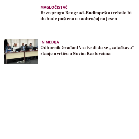
MAGLOČISTAČ
Brza pruga Beograd–Budimpešta trebalo bi
da bude puštena u saobraćaj na jesen
IN MEDIJA
Odbornik GrađanIN-a tvrdi da se „zataškava“
stanje u vrtiću u Novim Karlovcima