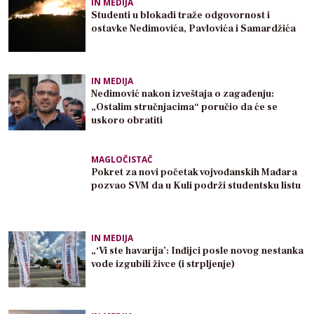
IN MEDIJA
Studenti u blokadi traže odgovornost i
ostavke Nedimovića, Pavlovića i Samardžića
IN MEDIJA
Nedimović nakon izveštaja o zagađenju:
„Ostalim stručnjacima“ poručio da će se
uskoro obratiti
MAGLOČISTAČ
Pokret za novi početak vojvođanskih Mađara
pozvao SVM da u Kuli podrži studentsku listu
IN MEDIJA
„‘Vi ste havarija’: Inđijci posle novog nestanka
vode izgubili živce (i strpljenje)