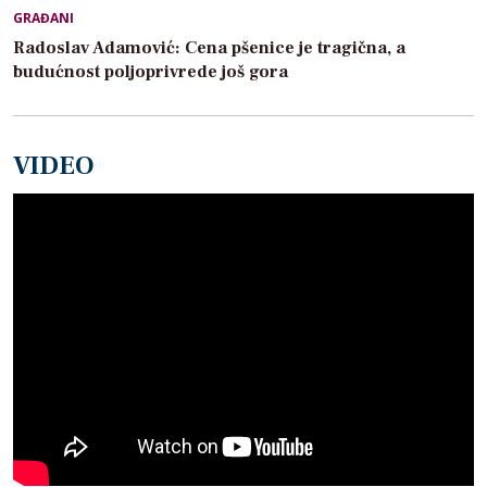
GRAĐANI
Radoslav Adamović: Cena pšenice je tragična, a
budućnost poljoprivrede još gora
VIDEO