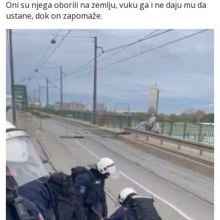
Oni su njega oborili na zemlju, vuku ga i ne daju mu da
ustane, dok on zapomaže.