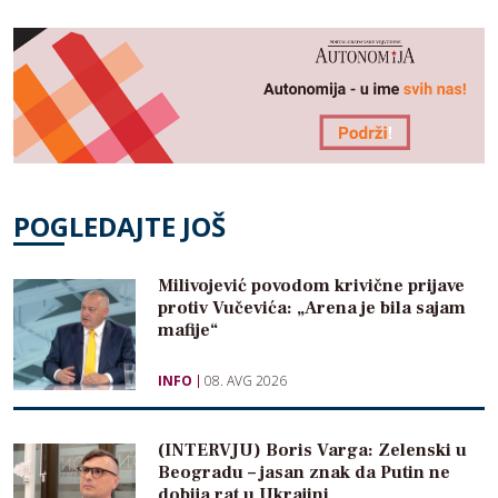
POGLEDAJTE JOŠ
Milivojević povodom krivične prijave
protiv Vučevića: „Arena je bila sajam
mafije“
INFO
08. AVG 2026
(INTERVJU) Boris Varga: Zelenski u
Beogradu – jasan znak da Putin ne
dobija rat u Ukrajini