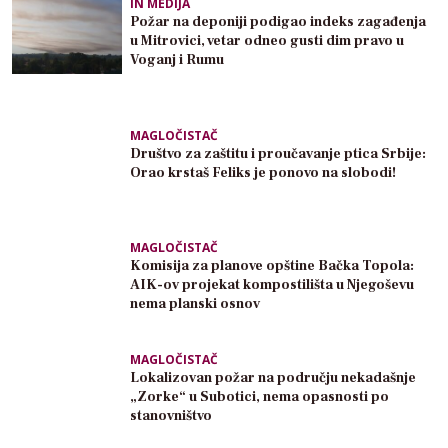
IN MEDIJA
Požar na deponiji podigao indeks zagađenja
u Mitrovici, vetar odneo gusti dim pravo u
Voganj i Rumu
MAGLOČISTAČ
Društvo za zaštitu i proučavanje ptica Srbije:
Orao krstaš Feliks je ponovo na slobodi!
MAGLOČISTAČ
Komisija za planove opštine Bačka Topola:
AIK-ov projekat kompostilišta u Njegoševu
nema planski osnov
MAGLOČISTAČ
Lokalizovan požar na području nekadašnje
„Zorke“ u Subotici, nema opasnosti po
stanovništvo