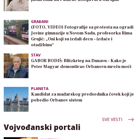
GRAĐANI
(FOTO, VIDEO) Fotografije sa protesta na ogradi
Jovine gimnazije u Novom Sadu, profesorka Rima
Grujić: „Oni koji su izdali decu – izdaće i
otadžbinu“
STAV
GABOR BODIŠ: Blitzkrieg na Dunavu – Kako je
Peter Magyar demontirao Orbanovu mrežu moći
PLANETA
Kandidat za mađarskog predsednika čovek koji je
pobedio Orbanov sistem
SVE VESTI
Vojvođanski portali