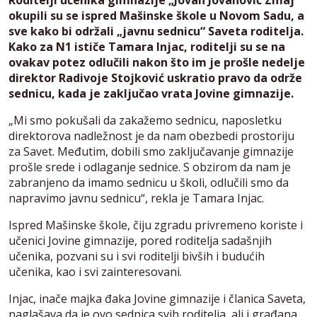
Roditelji učenika gimnazije „Jovan Jovanović Zmaj“
okupili su se ispred Mašinske škole u Novom Sadu, a
sve kako bi održali „javnu sednicu“ Saveta roditelja.
Kako za N1 ističe Tamara Injac, roditelji su se na
ovakav potez odlučili nakon što im je prošle nedelje
direktor Radivoje Stojković uskratio pravo da održe
sednicu, kada je zaključao vrata Jovine gimnazije.
„Mi smo pokušali da zakažemo sednicu, naposletku
direktorova nadležnost je da nam obezbedi prostoriju
za Savet. Međutim, dobili smo zaključavanje gimnazije
prošle srede i odlaganje sednice. S obzirom da nam je
zabranjeno da imamo sednicu u školi, odlučili smo da
napravimo javnu sednicu“, rekla je Tamara Injac.
Ispred Mašinske škole, čiju zgradu privremeno koriste i
učenici Jovine gimnazije, pored roditelja sadašnjih
učenika, pozvani su i svi roditelji bivših i budućih
učenika, kao i svi zainteresovani.
Injac, inače majka đaka Jovine gimnazije i članica Saveta,
naglašava da je ovo sednica svih roditelja, ali i građana