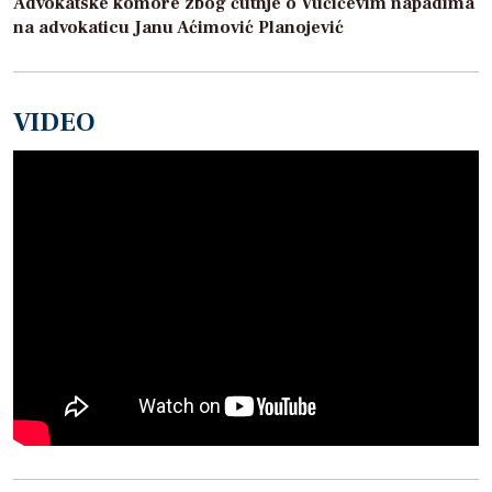
Advokatske komore zbog ćutnje o Vučićevim napadima
na advokaticu Janu Aćimović Planojević
VIDEO