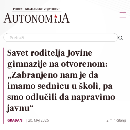
Skip to main content
Savet roditelja Jovine
gimnazije na otvorenom:
„Zabranjeno nam je da
imamo sednicu u školi, pa
smo odlučili da napravimo
javnu“
GRAĐANI
20. MAJ 2026.
2
min čitanja