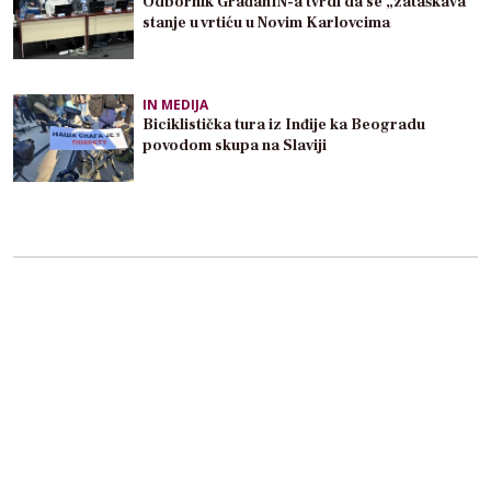
Odbornik GrađanIN-a tvrdi da se „zataškava“
stanje u vrtiću u Novim Karlovcima
IN MEDIJA
Biciklistička tura iz Inđije ka Beogradu
povodom skupa na Slaviji