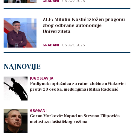
GRAĐANI
06. AVG 2026
ZLF: Milutin Kostić izložen progonu
zbog odbrane autonomije
Univerziteta
GRAĐANI
06. AVG 2026
NAJNOVIJE
JUGOSLAVIJA
Podignuta optužnica za ratne zločine u Đakovici
protiv 20 osoba, među njima i Milan Radoičić
GRAĐANI
Goran Marković: Napad na Stevana Filipovića
metastaza fašističkog režima