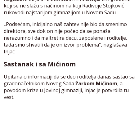
koji se ne slažu s načinom na koji Radivoje Stojković
rukovodi najstarijom gimnazijom u Novom Sadu.
„Podsećam, inicijalno naš zahtev nije bio da smenimo
direktora, sve dok on nije počeo da se ponaša
nerazumno i da maltretira decu, zaposlene i roditelje,
tada smo shvatili da je on izvor problema“, naglašava
Injac.
Sastanak i sa Mićinom
Upitana o informaciji da se deo roditelja danas sastao sa
gradonačelnikom Novog Sada
Žarkom Mićinom
, a
povodom krize u Jovinoj gimnaziji, Injac je potvrdila tu
vest.