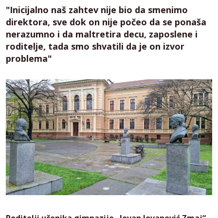
"Inicijalno naš zahtev nije bio da smenimo
direktora, sve dok on nije počeo da se ponaša
nerazumno i da maltretira decu, zaposlene i
roditelje, tada smo shvatili da je on izvor
problema"