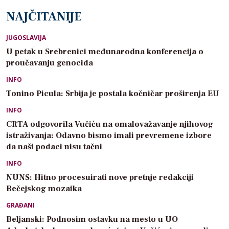
NAJČITANIJE
JUGOSLAVIJA
U petak u Srebrenici međunarodna konferencija o
proučavanju genocida
INFO
Tonino Picula: Srbija je postala kočničar proširenja EU
INFO
CRTA odgovorila Vučiću na omalovažavanje njihovog
istraživanja: Odavno bismo imali prevremene izbore
da naši podaci nisu tačni
INFO
NUNS: Hitno procesuirati nove pretnje redakciji
Bečejskog mozaika
GRAĐANI
Beljanski: Podnosim ostavku na mesto u UO