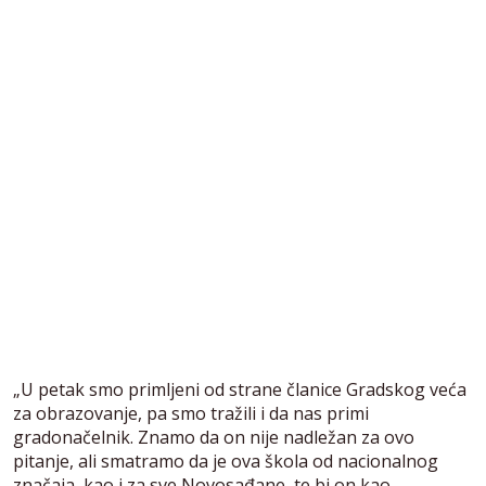
„U petak smo primljeni od strane članice Gradskog veća
za obrazovanje, pa smo tražili i da nas primi
gradonačelnik. Znamo da on nije nadležan za ovo
pitanje, ali smatramo da je ova škola od nacionalnog
značaja, kao i za sve Novosađane, te bi on kao