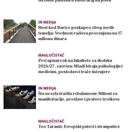
da bude puštena u saobraćaj na jesen
IN MEDIJA
Most kod Barice poskupeo zbog novih
temelja: Vrednost radova procenjena na 17
miliona dinara
MAGLOČISTAČ
Prvi upisni rok na fakultete za školsku
2026/27. završen: Mladi biraju psihologiju i
medicinu, poslodavci traže inženjere
IN MEDIJA
Šta su sela tražila rebalansom: Milioni za
manifestacije, proslave i prateće troškove
MAGLOČISTAČ
Teo Taraniš: Evropski putevi i stranputice