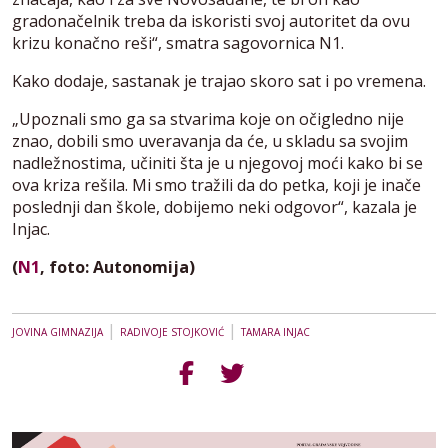
gradonačelnik treba da iskoristi svoj autoritet da ovu
krizu konačno reši“, smatra sagovornica N1.
Kako dodaje, sastanak je trajao skoro sat i po vremena.
„Upoznali smo ga sa stvarima koje on očigledno nije
znao, dobili smo uveravanja da će, u skladu sa svojim
nadležnostima, učiniti šta je u njegovoj moći kako bi se
ova kriza rešila. Mi smo tražili da do petka, koji je inače
poslednji dan škole, dobijemo neki odgovor“, kazala je
Injac.
(
N1
, foto: Autonomija)
|
|
JOVINA GIMNAZIJA
RADIVOJE STOJKOVIĆ
TAMARA INJAC