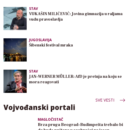
STAV
VUKAŠIN MILIĆEVIĆ: Jovina gimnazija u raljama
vudu pravoslavlja
JUGOSLAVIJA
Šibenski festival mraka
STAV
JAN-WERNER MÜLLER: AfD je pretnja na koju se
mora reagovati
SVE VESTI
Vojvođanski portali
MAGLOČISTAČ
Brza pruga Beograd–Budimpešta trebalo bi