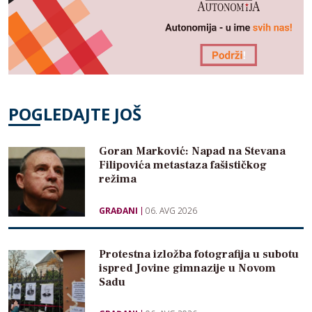
POGLEDAJTE JOŠ
Goran Marković: Napad na Stevana
Filipovića metastaza fašističkog
režima
GRAĐANI
06. AVG 2026
Protestna izložba fotografija u subotu
ispred Jovine gimnazije u Novom
Sadu