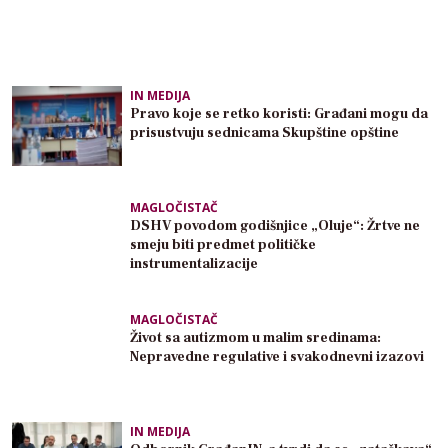
IN MEDIJA
Pravo koje se retko koristi: Građani mogu da
prisustvuju sednicama Skupštine opštine
MAGLOČISTAČ
DSHV povodom godišnjice „Oluje“: Žrtve ne
smeju biti predmet političke
instrumentalizacije
MAGLOČISTAČ
Život sa autizmom u malim sredinama:
Nepravedne regulative i svakodnevni izazovi
IN MEDIJA