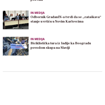
IN MEDIJA
Odbornik GrađanIN-a tvrdi da se „zataškava“
stanje u vrtiću u Novim Karlovcima
IN MEDIJA
Biciklistička tura iz Inđije ka Beogradu
povodom skupa na Slaviji