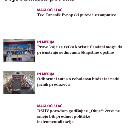
MAGLOČISTAČ
Teo Taraniš: Evropski putevi i stranputice
IN MEDIJA
Pravo koje se retko koristi: Građani mogu da
prisustvuju sednicama Skupštine opštine
IN MEDIJA
Odbornici sutra o rebalansu budžeta i radu
javnih preduzeća
MAGLOČISTAČ
DSHV povodom godišnjice „Oluje“: Žrtve ne
smeju biti predmet političke
instrumentalizacije