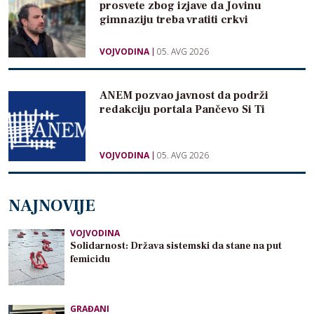
prosvete zbog izjave da Jovinu
gimnaziju treba vratiti crkvi
VOJVODINA
05. AVG 2026
ANEM pozvao javnost da podrži
redakciju portala Pančevo Si Ti
VOJVODINA
05. AVG 2026
NAJNOVIJE
VOJVODINA
Solidarnost: Država sistemski da stane na put
femicidu
GRAĐANI