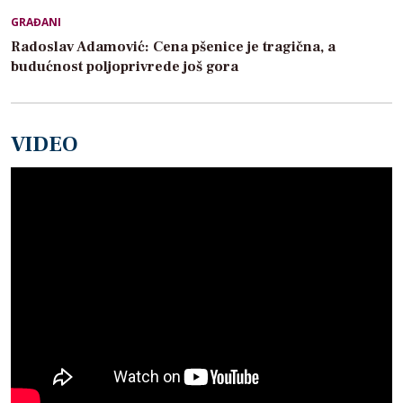
GRAĐANI
Radoslav Adamović: Cena pšenice je tragična, a
budućnost poljoprivrede još gora
VIDEO