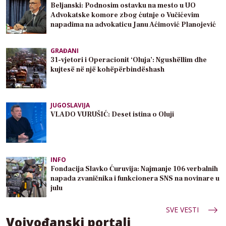
Beljanski: Podnosim ostavku na mesto u UO
Advokatske komore zbog ćutnje o Vučićevim
napadima na advokaticu Janu Aćimović Planojević
GRAĐANI
31-vjetori i Operacionit ‘Oluja’: Ngushëllim dhe
kujtesë në një kohëpërbindëshash
JUGOSLAVIJA
VLADO VURUŠIĆ: Deset istina o Oluji
INFO
Fondacija Slavko Ćuruvija: Najmanje 106 verbalnih
napada zvaničnika i funkcionera SNS na novinare u
julu
SVE VESTI
Vojvođanski portali