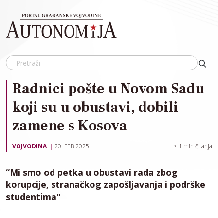
Skip to main content
Radnici pošte u Novom Sadu
koji su u obustavi, dobili
zamene s Kosova
VOJVODINA
20. FEB 2025.
< 1
min čitanja
“Mi smo od petka u obustavi rada zbog
korupcije, stranačkog zapošljavanja i podrške
studentima"