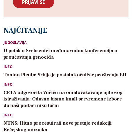
NAJČITANIJE
JUGOSLAVIJA
U petak u Srebrenici međunarodna konferencija o
proučavanju genocida
INFO
Tonino Picula: Srbija je postala kočničar proširenja EU
INFO
CRTA odgovorila Vučiću na omalovažavanje njihovog
istraživanja: Odavno bismo imali prevremene izbore
da naši podaci nisu tačni
INFO
NUNS: Hitno procesuirati nove pretnje redakciji
Bečejskog mozaika