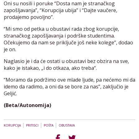
Oni su nosili i poruke “Dosta nam je stranačkog
zapošljavanja”, “Korupcija ubija” i “Dajte vaučere,
prodajemo povoljno”.
“Mi smo od petka u obustavi rada zbog korupcije,
stranačkog zapošljavanja i podrške studentima.
Očekujemo da nam se priključe još neke kolege”, dodao
je on.
Naglasio je i da će ostati u obustavi bez obzira na sve,
kako je istakao, „i do otkaza, ako treba“.
“Moramo da podržimo ove mlade ljude, pa nećemo mi da
idemo da radimo, a oni da se bore za nas”, zaključio je
Geljić.
(Beta/Autonomija)
|
|
|
KORUPCIJA
PRITISCI
POŠTA
OBUSTAVA