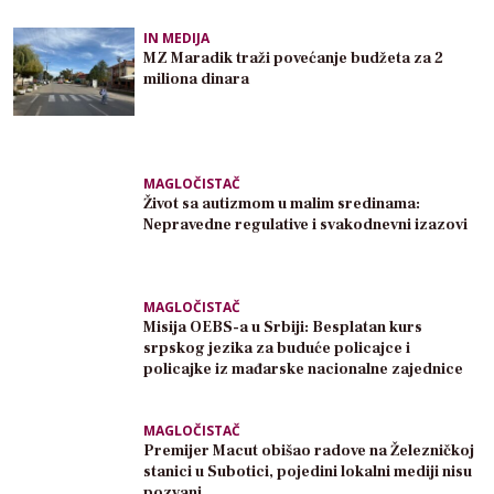
IN MEDIJA
MZ Maradik traži povećanje budžeta za 2
miliona dinara
MAGLOČISTAČ
Život sa autizmom u malim sredinama:
Nepravedne regulative i svakodnevni izazovi
MAGLOČISTAČ
Misija OEBS-a u Srbiji: Besplatan kurs
srpskog jezika za buduće policajce i
policajke iz mađarske nacionalne zajednice
MAGLOČISTAČ
Premijer Macut obišao radove na Železničkoj
stanici u Subotici, pojedini lokalni mediji nisu
pozvani