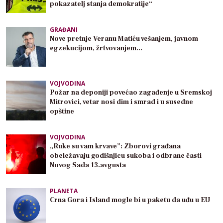
pokazatelj stanja demokratije“
GRAĐANI
Nove pretnje Veranu Matiću vešanjem, javnom
egzekucijom, žrtvovanjem…
VOJVODINA
Požar na deponiji povećao zagađenje u Sremskoj
Mitrovici, vetar nosi dim i smrad i u susedne
opštine
VOJVODINA
„Ruke su vam krvave”: Zborovi građana
obeležavaju godišnjicu sukoba i odbrane časti
Novog Sada 13.avgusta
PLANETA
Crna Gora i Island mogle bi u paketu da uđu u EU