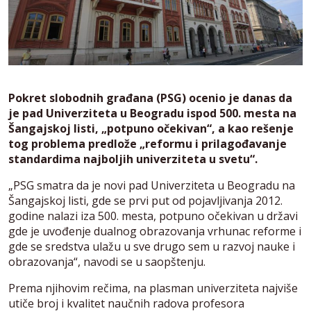
Pokret slobodnih građana (PSG) ocenio je danas da
je pad Univerziteta u Beogradu ispod 500. mesta na
Šangajskoj listi, „potpuno očekivan“, a kao rešenje
tog problema predlože „reformu i prilagođavanje
standardima najboljih univerziteta u svetu“.
„PSG smatra da je novi pad Univerziteta u Beogradu na
Šangajskoj listi, gde se prvi put od pojavljivanja 2012.
godine nalazi iza 500. mesta, potpuno očekivan u državi
gde je uvođenje dualnog obrazovanja vrhunac reforme i
gde se sredstva ulažu u sve drugo sem u razvoj nauke i
obrazovanja“, navodi se u saopštenju.
Prema njihovim rečima, na plasman univerziteta najviše
utiče broj i kvalitet naučnih radova profesora