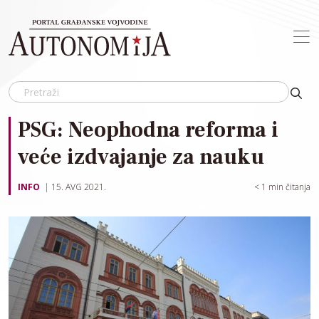
Skip to main content
PSG: Neophodna reforma i
veće izdvajanje za nauku
INFO
15. AVG 2021.
< 1
min čitanja