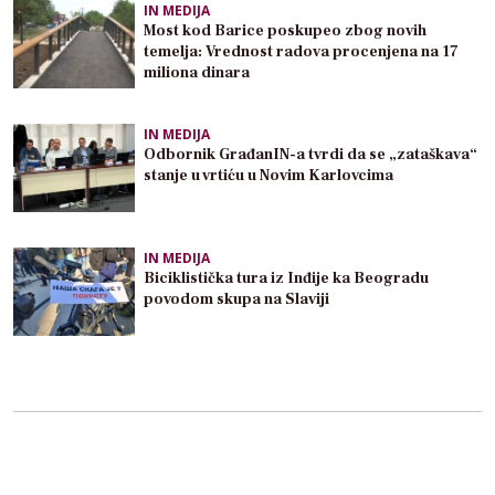
IN MEDIJA
Most kod Barice poskupeo zbog novih
temelja: Vrednost radova procenjena na 17
miliona dinara
IN MEDIJA
Odbornik GrađanIN-a tvrdi da se „zataškava“
stanje u vrtiću u Novim Karlovcima
IN MEDIJA
Biciklistička tura iz Inđije ka Beogradu
povodom skupa na Slaviji