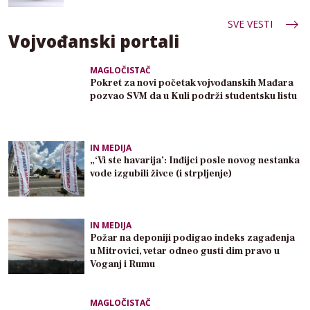
SVE VESTI
Vojvođanski portali
MAGLOČISTAČ
Pokret za novi početak vojvođanskih Mađara
pozvao SVM da u Kuli podrži studentsku listu
IN MEDIJA
„‘Vi ste havarija’: Inđijci posle novog nestanka
vode izgubili živce (i strpljenje)
IN MEDIJA
Požar na deponiji podigao indeks zagađenja
u Mitrovici, vetar odneo gusti dim pravo u
Voganj i Rumu
MAGLOČISTAČ