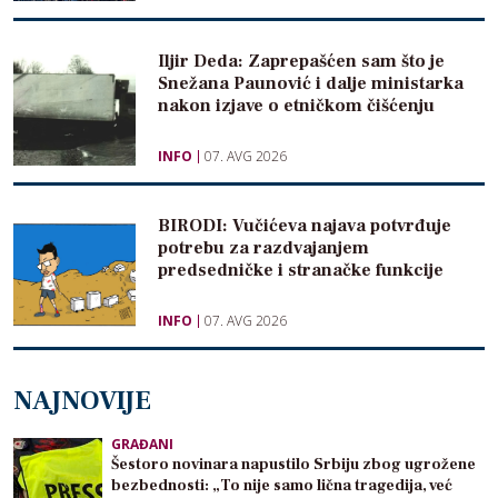
Iljir Deda: Zaprepašćen sam što je
Snežana Paunović i dalje ministarka
nakon izjave o etničkom čišćenju
INFO
07. AVG 2026
BIRODI: Vučićeva najava potvrđuje
potrebu za razdvajanjem
predsedničke i stranačke funkcije
INFO
07. AVG 2026
NAJNOVIJE
GRAĐANI
Šestoro novinara napustilo Srbiju zbog ugrožene
bezbednosti: „To nije samo lična tragedija, već