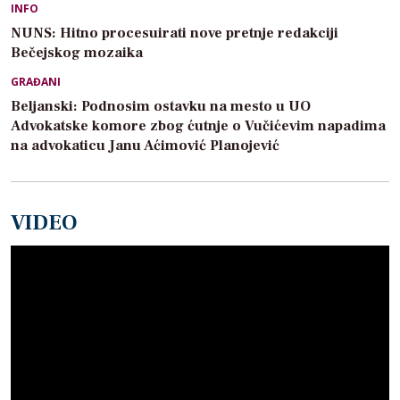
INFO
NUNS: Hitno procesuirati nove pretnje redakciji
Bečejskog mozaika
GRAĐANI
Beljanski: Podnosim ostavku na mesto u UO
Advokatske komore zbog ćutnje o Vučićevim napadima
na advokaticu Janu Aćimović Planojević
VIDEO