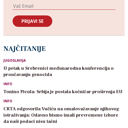
NAJČITANIJE
JUGOSLAVIJA
U petak u Srebrenici međunarodna konferencija o
proučavanju genocida
INFO
Tonino Picula: Srbija je postala kočničar proširenja EU
INFO
CRTA odgovorila Vučiću na omalovažavanje njihovog
istraživanja: Odavno bismo imali prevremene izbore
da naši podaci nisu tačni