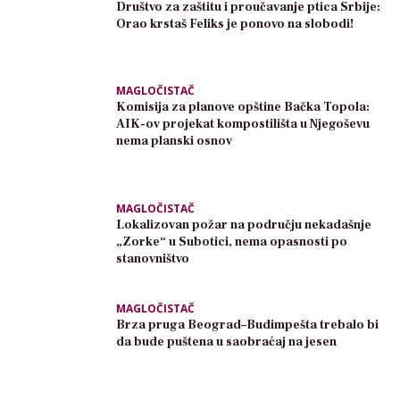
Društvo za zaštitu i proučavanje ptica Srbije:
Orao krstaš Feliks je ponovo na slobodi!
MAGLOČISTAČ
Komisija za planove opštine Bačka Topola:
AIK-ov projekat kompostilišta u Njegoševu
nema planski osnov
MAGLOČISTAČ
Lokalizovan požar na području nekadašnje
„Zorke“ u Subotici, nema opasnosti po
stanovništvo
MAGLOČISTAČ
Brza pruga Beograd–Budimpešta trebalo bi
da bude puštena u saobraćaj na jesen