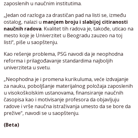
zaposlenih u naučnim institutima.
„Jedan od razloga za drastičan pad na listi se, između
ostalog, nalazi u
manjem broju i slabijoj citiranosti
naučnih radova
. Kvalitet tih radova je, takođe, uticao na
mesto koje je Univerzitet u Beogradu zauzeo na toj
listi“, piše u saopštenju.
Kao rešenje problema, PSG navodi da je neophodna
reforma i prilagođavanje standardima najboljih
univerziteta u svetu.
„Neophodna je i promena kurikuluma, veće izdvajanje
za nauku, poboljšanje materijalnog položaja zaposlenih
u visokoškolskim ustanovama, finansiranje naučnih
časopisa kao i motivisanje profesora da objavljuju
radove i vrše naučna istraživanja umesto da se bore da
prežive“, navodi se u saopštenju.
(Beta)