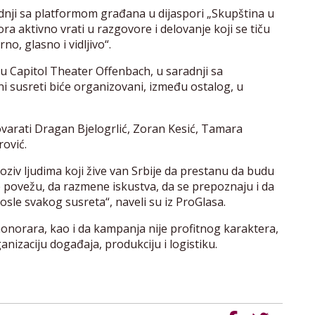
adnji sa platformom građana u dijaspori „Skupština u
ora aktivno vrati u razgovore i delovanje koji se tiču
no, glasno i vidljivo“.
 u Capitol Theater Offenbach, u saradnji sa
i susreti biće organizovani, između ostalog, u
ovarati Dragan Bjelogrlić, Zoran Kesić, Tamara
rović.
Poziv ljudima koji žive van Srbije da prestanu da budu
 povežu, da razmene iskustva, da se prepoznaju i da
osle svakog susreta“, naveli su iz ProGlasa.
 honorara, kao i da kampanja nije profitnog karaktera,
ganizaciju događaja, produkciju i logistiku.