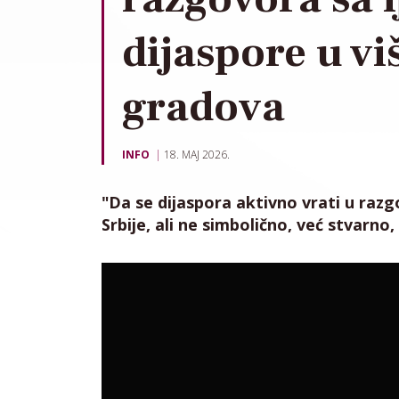
dijaspore u vi
gradova
INFO
18. MAJ 2026.
"Da se dijaspora aktivno vrati u razg
Srbije, ali ne simbolično, već stvarno, 