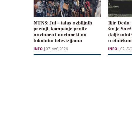
NUNS: Jul – talas ozbiljnih
Iljir Deda
pretnji, kampanje protiv
što je Sne
novinara i novinarki na
dalje mini
lokalnim televizijama
o etničkom
INFO
07. AVG 2026
INFO
07. AV