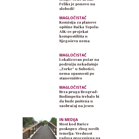
Feliks je ponovo na
slobodi!
MAGLOČISTAČ
Komisija za planove
opštine Bačka Topola:
AIK-ov projekat
kompostilišta u
Njegoševu nema
planski osnov
MAGLOČISTAČ
Lokalizovan požar na
području nekadašnje
„Zorke“ u Subotici,
nema opasnosti po
stanovništvo
MAGLOČISTAČ
Brza pruga Beograd–
Budimpešta trebalo bi
da bude puštena u
saobraćaj na jesen
IN MEDIJA
Most kod Barice
poskupeo zbog novih
temelja: Vrednost
radova procenjena na