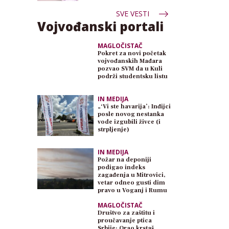
SVE VESTI
Vojvođanski portali
MAGLOČISTAČ
Pokret za novi početak
vojvođanskih Mađara
pozvao SVM da u Kuli
podrži studentsku listu
IN MEDIJA
„‘Vi ste havarija’: Inđijci
posle novog nestanka
vode izgubili živce (i
strpljenje)
IN MEDIJA
Požar na deponiji
podigao indeks
zagađenja u Mitrovici,
vetar odneo gusti dim
pravo u Voganj i Rumu
MAGLOČISTAČ
Društvo za zaštitu i
proučavanje ptica
Srbije: Orao krstaš