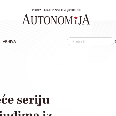
ARHIVA
će seriju
ljudima iz