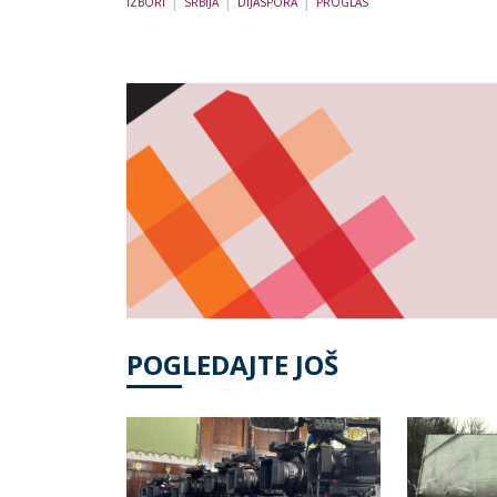
IZBORI
SRBIJA
DIJASPORA
PROGLAS
POGLEDAJTE JOŠ