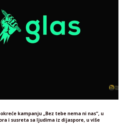
a pokreće kampanju „Bez tebe nema ni nas“, u
ra i susreta sa ljudima iz dijaspore, u više