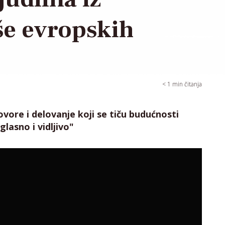
še evropskih
< 1
min čitanja
ovore i delovanje koji se tiču budućnosti
glasno i vidljivo"