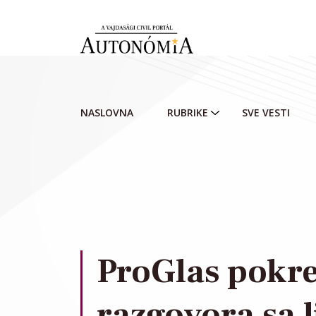
Skip to main content
NASLOVNA
RUBRIKE
SVE VESTI
ProGlas pokre
razgovora sa 