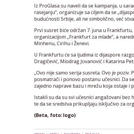
Iz ProGlasa su naveli da se kampanja, u sar
rasejanju“, organizuje sa ciljem da se „dijasp
budućnosti Srbije, ali ne simbolično, već stvar
Prvi susret biće održan 7. juna u Frankfurtu,
organizacijom „Frankfurt za mlade“, a naredn
Minhenu, Cirihu i Ženevi.
U Frankfurtu će sa ljudima iz dijaspore razg
Dragičević, Miodrag Jovanović i Katarina Pet
„Ovo nije samo serija susreta. Ovo je poziv. 
posmatrači i ponovo postanu učesnici. Da se
zajedno naprave bazu i mrežu koja ostaje i p
Istakli su da su svi učesnici angažovani bez
te da se sredstva prikupljaju isključivo za or
(Beta, foto: logo)
|
|
|