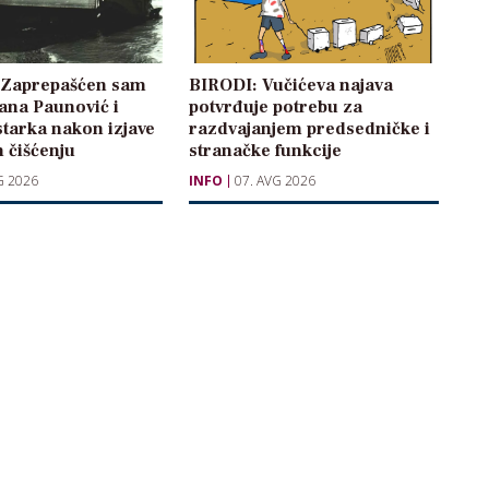
: Zaprepašćen sam
BIRODI: Vučićeva najava
žana Paunović i
potvrđuje potrebu za
starka nakon izjave
razdvajanjem predsedničke i
 čišćenju
stranačke funkcije
G 2026
INFO
07. AVG 2026