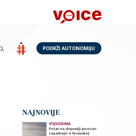
PODRŽI AUTONOMIJU
NAJNOVIJE
VOJVODINA
Požar na deponiji povećao
zagađenje u Sremskoj