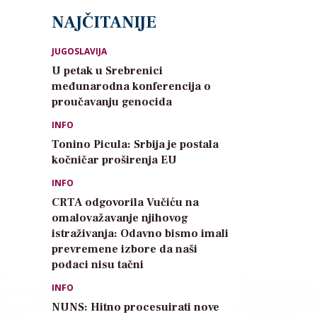
NAJČITANIJE
JUGOSLAVIJA
U petak u Srebrenici
međunarodna konferencija o
proučavanju genocida
INFO
Tonino Picula: Srbija je postala
kočničar proširenja EU
INFO
CRTA odgovorila Vučiću na
omalovažavanje njihovog
istraživanja: Odavno bismo imali
prevremene izbore da naši
podaci nisu tačni
INFO
NUNS: Hitno procesuirati nove