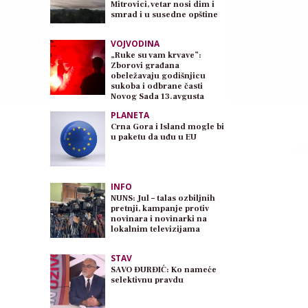
Mitrovici, vetar nosi dim i
smrad i u susedne opštine
VOJVODINA
„Ruke su vam krvave”:
Zborovi građana
obeležavaju godišnjicu
sukoba i odbrane časti
Novog Sada 13.avgusta
PLANETA
Crna Gora i Island mogle bi
u paketu da uđu u EU
INFO
NUNS: Jul – talas ozbiljnih
pretnji, kampanje protiv
novinara i novinarki na
lokalnim televizijama
STAV
SAVO ĐURĐIĆ: Ko nameće
selektivnu pravdu