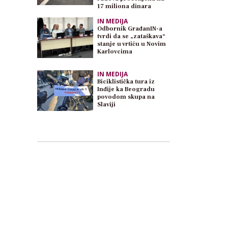
17 miliona dinara
IN MEDIJA
Odbornik GrađanIN-a
tvrdi da se „zataškava“
stanje u vrtiću u Novim
Karlovcima
IN MEDIJA
Biciklistička tura iz
Inđije ka Beogradu
povodom skupa na
Slaviji