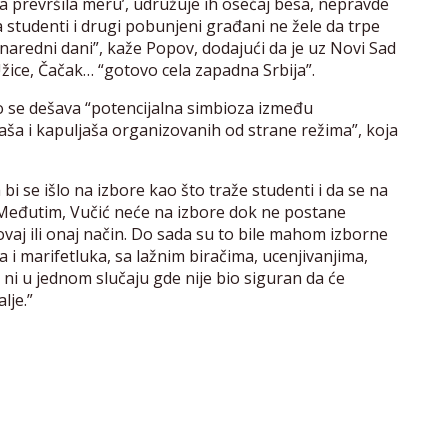
dara prevršila meru’, udružuje ih osećaj besa, nepravde
a studenti i drugi pobunjeni građani ne žele da trpe
naredni dani”, kaže Popov, dodajući da je uz Novi Sad
žice, Čačak… “gotovo cela zapadna Srbija”.
o se dešava “potencijalna simbioza između
aša i kapuljaša organizovanih od strane režima”, koja
 bi se išlo na izbore kao što traže studenti i da se na
Međutim, Vučić neće na izbore dok ne postane
vaj ili onaj način. Do sada su to bile mahom izborne
 i marifetluka, sa lažnim biračima, ucenjivanjima,
ao ni u jednom slučaju gde nije bio siguran da će
lje.”