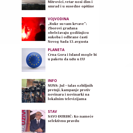
Mitrovici, vetar nosi dim i
smrad i u susedne opštine
VOJVODINA
„Ruke su vam krvave”:
Zborovi građana
obeležavaju godišnjicu
sukoba i odbrane časti
Novog Sada 13.avgusta
PLANETA
Crna Gora i Island mogle bi
u paketu da uđu u EU
INFO
NUNS: Jul – talas ozbiljnih
pretnji, kampanje protiv
novinara i novinarki na
lokalnim televizijama
STAV
SAVO ĐURĐIĆ: Ko nameće
selektivnu pravdu