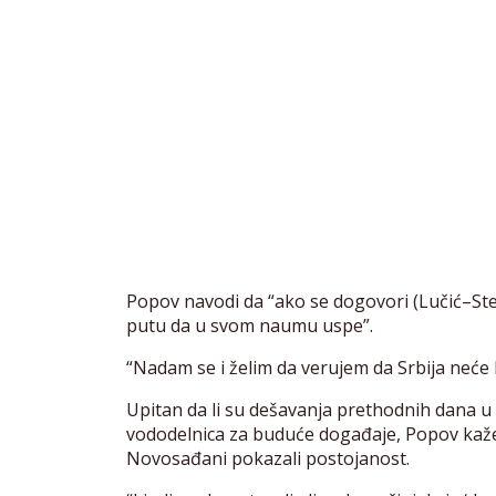
Popov navodi da “ako se dogovori (Lučić–Sten
putu da u svom naumu uspe”.
“Nadam se i želim da verujem da Srbija neće b
Upitan da li su dešavanja prethodnih dana u
vododelnica za buduće događaje, Popov kaže 
Novosađani pokazali postojanost.