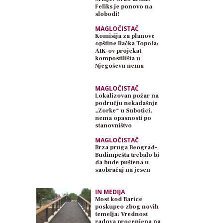
Feliks je ponovo na
slobodi!
MAGLOČISTAČ
Komisija za planove
opštine Bačka Topola:
AIK-ov projekat
kompostilišta u
Njegoševu nema
planski osnov
MAGLOČISTAČ
Lokalizovan požar na
području nekadašnje
„Zorke“ u Subotici,
nema opasnosti po
stanovništvo
MAGLOČISTAČ
Brza pruga Beograd–
Budimpešta trebalo bi
da bude puštena u
saobraćaj na jesen
IN MEDIJA
Most kod Barice
poskupeo zbog novih
temelja: Vrednost
radova procenjena na