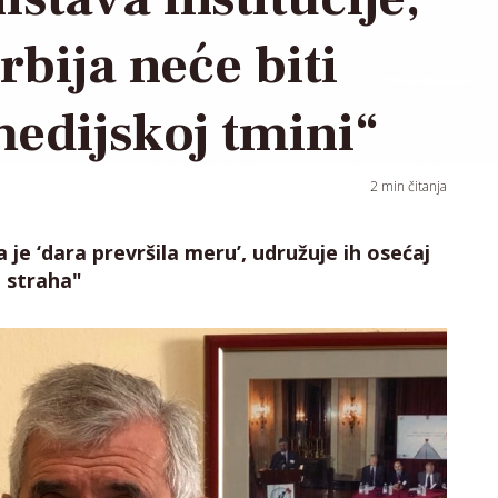
bija neće biti
edijskoj tmini“
2
min čitanja
da je ‘dara prevršila meru’, udružuje ih osećaj
d straha"