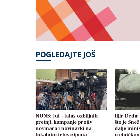
POGLEDAJTE JOŠ
NUNS: Jul – talas ozbiljnih
Iljir Deda
pretnji, kampanje protiv
što je Sne
novinara i novinarki na
dalje mini
lokalnim televizijama
o etničkom