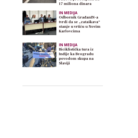
17 miliona dinara
IN MEDIJA
Odbornik GrađanIN-a
tvrdi da se „zataškava“
stanje u vrtiću u Novim
Karlovcima
IN MEDIJA
Biciklistička tura iz
Inđije ka Beogradu
povodom skupa na
Slaviji