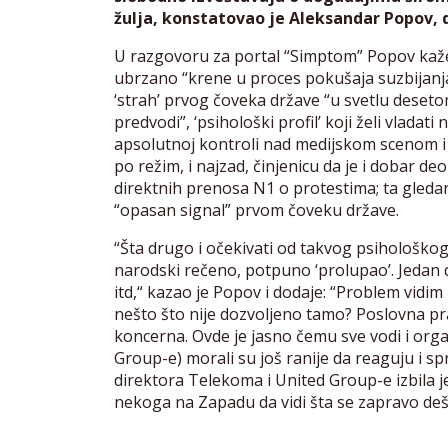
žulja, konstatovao je Aleksandar Popov, 
U razgovoru za portal “Simptom” Popov kaže 
ubrzano “krene u proces pokušaja suzbijanja
‘strah’ prvog čoveka države “u svetlu deseto
predvodi”, ‘psihološki profil’ koji želi vladati
apsolutnoj kontroli nad medijskom scenom i 
po režim, i najzad, činjenicu da je i dobar 
direktnih prenosa N1 o protestima; ta gledan
“opasan signal” prvom čoveku države.
“Šta drugo i očekivati od takvog psihološkog 
narodski rečeno, potpuno ‘prolupao’. Jedan da
itd,“ kazao je Popov i dodaje: “Problem vidim
nešto što nije dozvoljeno tamo? Poslovna pr
koncerna. Ovde je jasno čemu sve vodi i orga
Group-e) morali su još ranije da reaguju i s
direktora Telekoma i United Group-e izbila j
nekoga na Zapadu da vidi šta se zapravo dešav