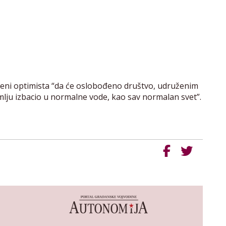
reni optimista “da će oslobođeno društvo, udruženim
mlju izbacio u normalne vode, kao sav normalan svet”.