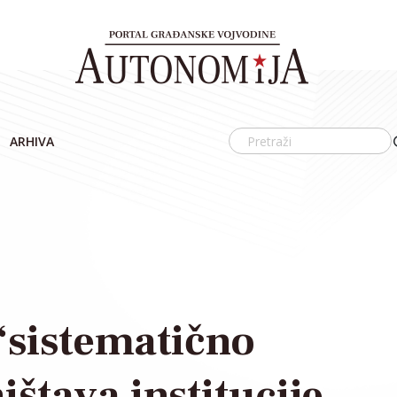
ARHIVA
“sistematično
ištava institucije,