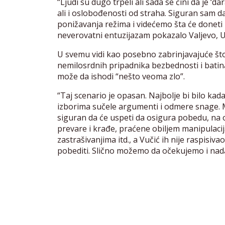
“Ljudi su dugo trpeli ali sada se čini da je ‘
ali i oslobođenosti od straha. Siguran sam d
ponižavanja režima i videćemo šta će doneti 
neverovatni entuzijazam pokazalo Valjevo, U
U svemu vidi kao posebno zabrinjavajuće št
nemilosrdnih pripadnika bezbednosti i batin
može da ishodi “nešto veoma zlo”.
“Taj scenario je opasan. Najbolje bi bilo kada
izborima sučele argumenti i odmere snage. 
siguran da će uspeti da osigura pobedu, na o
prevare i krađe, praćene obiljem manipulacija
zastrašivanjima itd., a Vučić ih nije raspisiv
pobediti. Slično možemo da očekujemo i nada