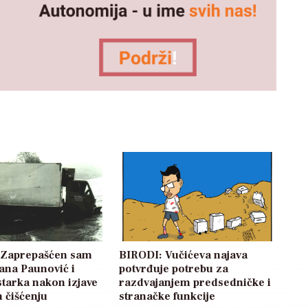
: Zaprepašćen sam
BIRODI: Vučićeva najava
žana Paunović i
potvrđuje potrebu za
starka nakon izjave
razdvajanjem predsedničke i
 čišćenju
stranačke funkcije