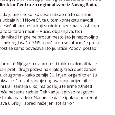
direktor Centra za regionalizam iz Novog Sada.
da je miks nekoliko stvari uticao na to da režim
 uticaja N1 i Nove S”, te u tom kontekstu navodi
mesečnih protesta koji su dobro uzdrmali vlast koju
 na totalitaran način – Vučić, objašnjava, teži
da nikad i nigde ne procuri nešto što je nepovoljno
deo “mekih glasača” SNS-a počeo da se informiše preko
ost se samo povećava i to je, ističe Popov, postao
profila? Njega su ovi protesti toliko uzdrmali da je,
n preti, drugi poziva na dijalog, treći opet zateže
 u drugome – kako zemlje EU i njeni organi tolerišu
aksa izričito zabranjuje dogovaranje pojedinih
ni EU i zemalja u kojima posluju te firme (United
preče nečasne radnje. Tek kad je isplivao razgovor
e bruka na videlo. Nadam se da će ipak to pokrenuti
a u Srbiji i spreči neželjeni scenario.”