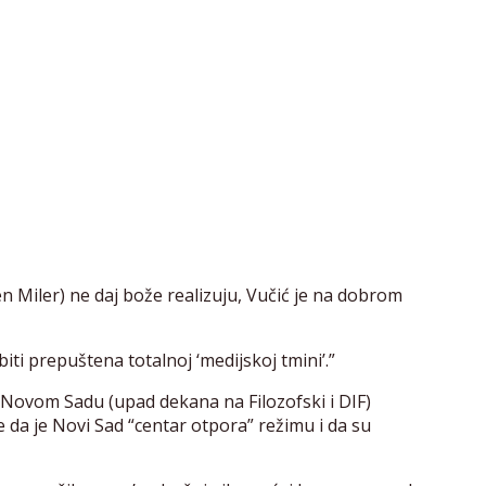
 Miler) ne daj bože realizuju, Vučić je na dobrom
iti prepuštena totalnoj ‘medijskoj tmini’.”
 Novom Sadu (upad dekana na Filozofski i DIF)
da je Novi Sad “centar otpora” režimu i da su