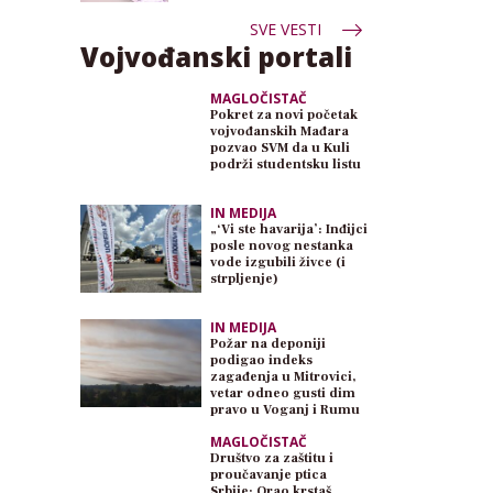
SVE VESTI
Vojvođanski portali
MAGLOČISTAČ
Pokret za novi početak
vojvođanskih Mađara
pozvao SVM da u Kuli
podrži studentsku listu
IN MEDIJA
„‘Vi ste havarija’: Inđijci
posle novog nestanka
vode izgubili živce (i
strpljenje)
IN MEDIJA
Požar na deponiji
podigao indeks
zagađenja u Mitrovici,
vetar odneo gusti dim
pravo u Voganj i Rumu
MAGLOČISTAČ
Društvo za zaštitu i
proučavanje ptica
Srbije: Orao krstaš