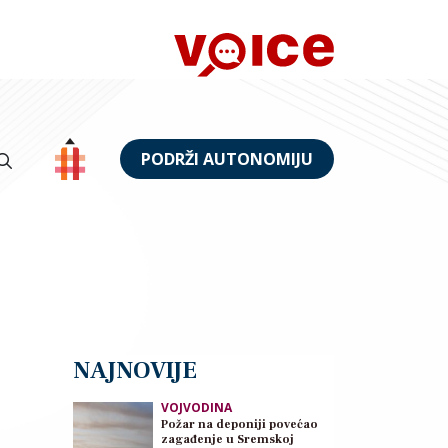
PODRŽI AUTONOMIJU
NAJNOVIJE
VOJVODINA
Požar na deponiji povećao
zagađenje u Sremskoj