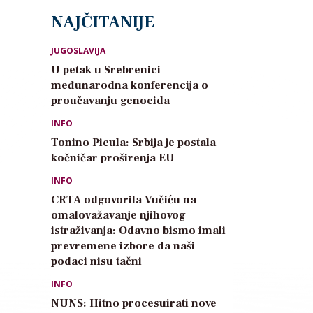
NAJČITANIJE
JUGOSLAVIJA
U petak u Srebrenici
međunarodna konferencija o
proučavanju genocida
INFO
Tonino Picula: Srbija je postala
kočničar proširenja EU
INFO
CRTA odgovorila Vučiću na
omalovažavanje njihovog
istraživanja: Odavno bismo imali
prevremene izbore da naši
podaci nisu tačni
INFO
NUNS: Hitno procesuirati nove