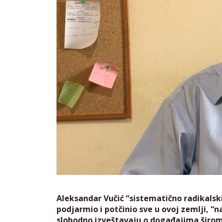
Aleksandar Vučić “sistematično radikalski”
podjarmio i potčinio sve u ovoj zemlji, “na
slobodno izveštavaju o događajima širom