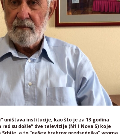
 uništava institucije, kao što je za 13 godina
 red su došle” dve televizije (N1 i Nova S) koje
 Srbije, a to “našeg hrabrog predsednika” veoma