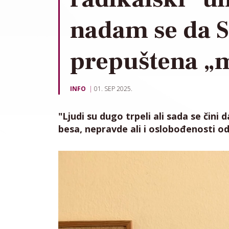
nadam se da Sr
prepuštena „m
INFO
01. SEP 2025.
"Ljudi su dugo trpeli ali sada se čini 
besa, nepravde ali i oslobođenosti o