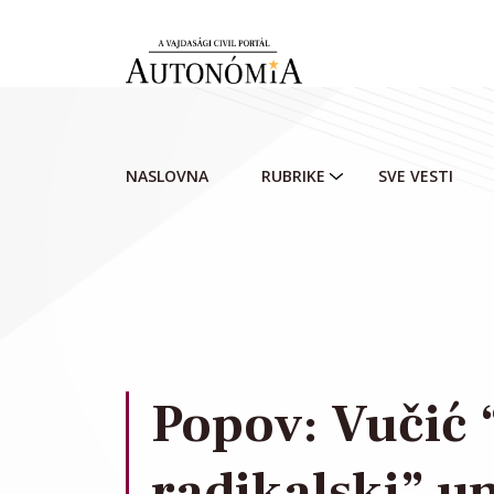
Skip to main content
NASLOVNA
RUBRIKE
SVE VESTI
Popov: Vučić 
radikalski” un