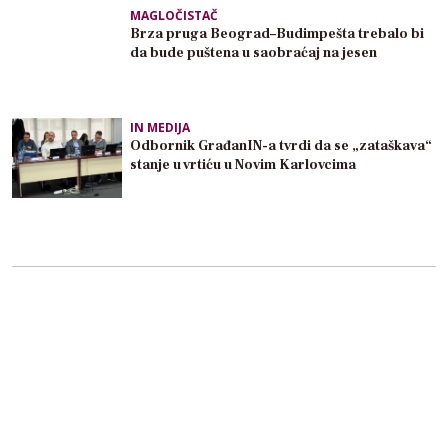
MAGLOČISTAČ
Brza pruga Beograd–Budimpešta trebalo bi
da bude puštena u saobraćaj na jesen
IN MEDIJA
Odbornik GrađanIN-a tvrdi da se „zataškava“
stanje u vrtiću u Novim Karlovcima