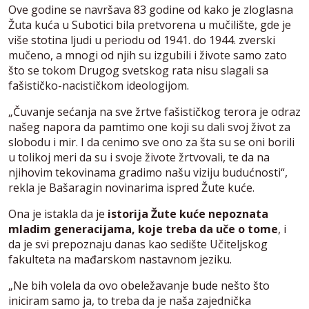
Ove godine se navršava 83 godine od kako je zloglasna
Žuta kuća u Subotici bila pretvorena u mučilište, gde je
više stotina ljudi u periodu od 1941. do 1944. zverski
mučeno, a mnogi od njih su izgubili i živote samo zato
što se tokom Drugog svetskog rata nisu slagali sa
fašističko-nacističkom ideologijom.
„Čuvanje sećanja na sve žrtve fašističkog terora je odraz
našeg napora da pamtimo one koji su dali svoj život za
slobodu i mir. I da cenimo sve ono za šta su se oni borili
u tolikoj meri da su i svoje živote žrtvovali, te da na
njihovim tekovinama gradimo našu viziju budućnosti“,
rekla je Bašaragin novinarima ispred Žute kuće.
Ona je istakla da je
istorija Žute kuće nepoznata
mladim generacijama, koje treba da uče o tome
, i
da je svi prepoznaju danas kao sedište Učiteljskog
fakulteta na mađarskom nastavnom jeziku.
„Ne bih volela da ovo obeležavanje bude nešto što
iniciram samo ja, to treba da je naša zajednička