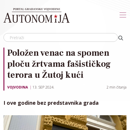
Skip to main content
Položen venac na spomen
ploču žrtvama fašističkog
terora u Žutoj kući
VOJVODINA
13. SEP 2024.
2
min čitanja
I ove godine bez predstavnika grada