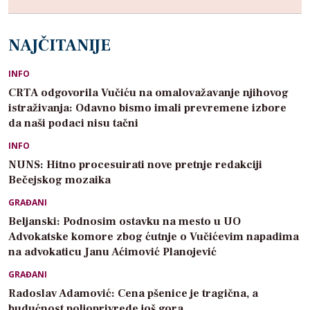
NAJČITANIJE
INFO
CRTA odgovorila Vučiću na omalovažavanje njihovog
istraživanja: Odavno bismo imali prevremene izbore
da naši podaci nisu tačni
INFO
NUNS: Hitno procesuirati nove pretnje redakciji
Bečejskog mozaika
GRAĐANI
Beljanski: Podnosim ostavku na mesto u UO
Advokatske komore zbog ćutnje o Vučićevim napadima
na advokaticu Janu Aćimović Planojević
GRAĐANI
Radoslav Adamović: Cena pšenice je tragična, a
budućnost poljoprivrede još gora