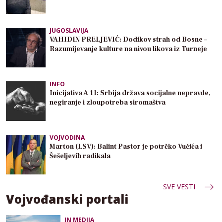
JUGOSLAVIJA
VAHIDIN PRELJEVIĆ: Dodikov strah od Bosne –
Razumijevanje kulture na nivou likova iz Turneje
INFO
Inicijativa A 11: Srbija država socijalne nepravde,
negiranje i zloupotreba siromaštva
VOJVODINA
Marton (LSV): Balint Pastor je potrčko Vučića i
Šešeljevih radikala
SVE VESTI
Vojvođanski portali
IN MEDIJA