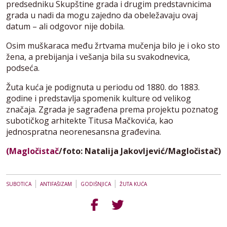
predsedniku Skupštine grada i drugim predstavnicima
grada u nadi da mogu zajedno da obeležavaju ovaj
datum – ali odgovor nije dobila.
Osim muškaraca među žrtvama mučenja bilo je i oko sto
žena, a prebijanja i vešanja bila su svakodnevica,
podseća.
Žuta kuća je podignuta u periodu od 1880. do 1883.
godine i predstavlja spomenik kulture od velikog
značaja. Zgrada je sagrađena prema projektu poznatog
subotičkog arhitekte Titusa Mačkovića, kao
jednospratna neorenesansna građevina.
(Magločistač
/foto: Natalija Jakovljević/Magločistač)
|
|
|
SUBOTICA
ANTIFAŠIZAM
GODIŠNJICA
ŽUTA KUĆA