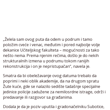
„Želela sam ovog puta da odem u podrum i tamo
položim cveće i venac, međutim i pored najbolje volje
dekanice Učiteljskog fakulteta – mogućnosti za tako
nešto nema. Prema njenim rečima, došlo je do nekih
strukturalnih izmena u podrumu tokom ranijih
rekonstrukcija i on je nepristupačan“, navela je.
Smatra da bi obeležavanje ovog datuma trebalo da
poprimi i neki oblik akademije, da na drugom spratu
Žute kuće, gde se nalazilo sedište tadašnje specijalne
jedinice policije zadužene za nemilosrdne istrage, održi i
predavanje ili razgovor sa građanima.
Dodala je da je poziv uputila i gradonačelniku Subotice,