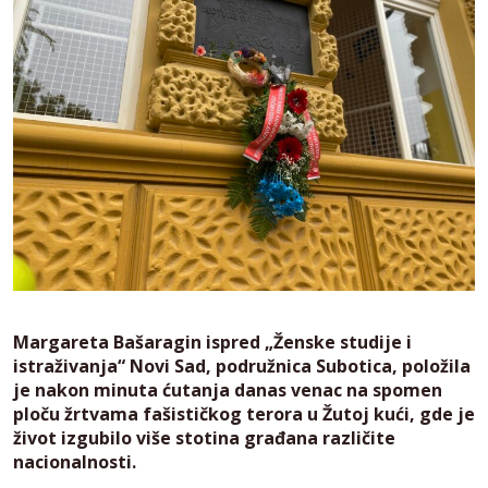
Margareta Bašaragin ispred „Ženske studije i
istraživanja“ Novi Sad, podružnica Subotica, položila
je nakon minuta ćutanja danas venac na spomen
ploču žrtvama fašističkog terora u Žutoj kući, gde je
život izgubilo više stotina građana različite
nacionalnosti.