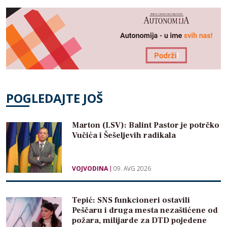
POGLEDAJTE JOŠ
Marton (LSV): Balint Pastor je potrčko
Vučića i Šešeljevih radikala
VOJVODINA
09. AVG 2026
Tepić: SNS funkcioneri ostavili
Peščaru i druga mesta nezaštićene od
požara, milijarde za DTD pojedene