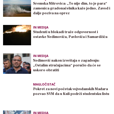
Sremska Mitrovica: „To nije dim, to je para“
zamenica gradonačelnika kaže jedno, Zavod i
dalje poziva na oprez
IN MEDIJA
Studenti u blokadi traže odgovornost i
ostavke Nedimovića, Pavlovića i Samardžića
IN MEDIJA
Nedimović nakon izveštaja o zagađenju:
„Ostalim stručnjacima“ poručio da će se
uskoro obratiti
MAGLOČISTAČ
Pokret za novi početak vojvođanskih Mađara
pozvao SVM da u Kuli podrži studentsku listu
IN MEDIJA