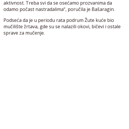
aktivnost. Treba svi da se osećamo prozvanima da
odamo počast nastradalima“, poručila je Bašaragin.
Podseća da je u periodu rata podrum Žute kuće bio
mučilište žrtava, gde su se nalazili okovi, bičevi i ostale
sprave za mučenje.