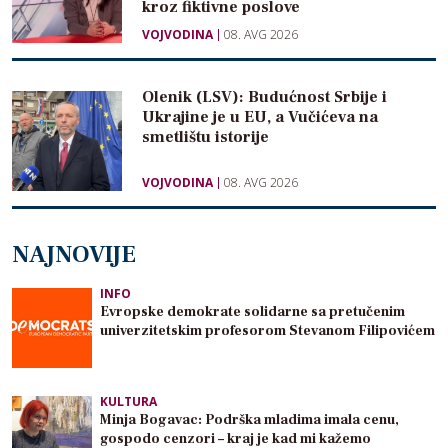
kroz fiktivne poslove
VOJVODINA
08. AVG 2026
Olenik (LSV): Budućnost Srbije i
Ukrajine je u EU, a Vučićeva na
smetlištu istorije
VOJVODINA
08. AVG 2026
NAJNOVIJE
INFO
Evropske demokrate solidarne sa pretučenim
univerzitetskim profesorom Stevanom Filipovićem
KULTURA
Minja Bogavac: Podrška mladima imala cenu,
gospodo cenzori – kraj je kad mi kažemo