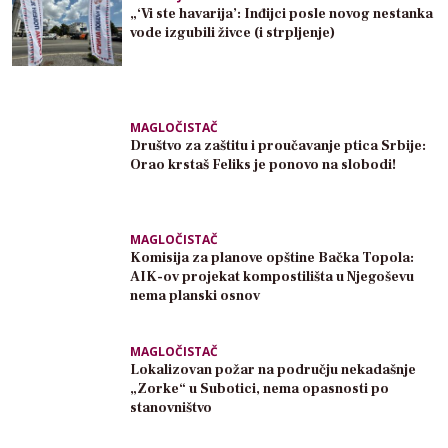
„‘Vi ste havarija’: Inđijci posle novog nestanka
vode izgubili živce (i strpljenje)
MAGLOČISTAČ
Društvo za zaštitu i proučavanje ptica Srbije:
Orao krstaš Feliks je ponovo na slobodi!
MAGLOČISTAČ
Komisija za planove opštine Bačka Topola:
AIK-ov projekat kompostilišta u Njegoševu
nema planski osnov
MAGLOČISTAČ
Lokalizovan požar na području nekadašnje
„Zorke“ u Subotici, nema opasnosti po
stanovništvo