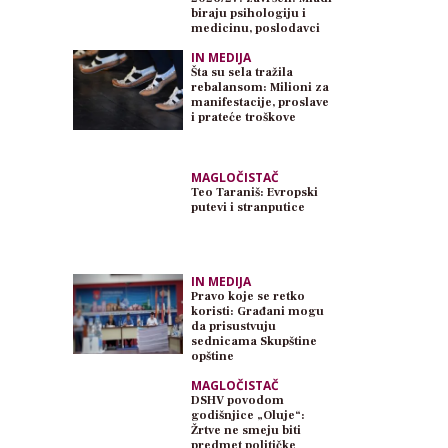
biraju psihologiju i
medicinu, poslodavci
traže inženjere
IN MEDIJA
Šta su sela tražila
rebalansom: Milioni za
manifestacije, proslave
i prateće troškove
MAGLOČISTAČ
Teo Taraniš: Evropski
putevi i stranputice
IN MEDIJA
Pravo koje se retko
koristi: Građani mogu
da prisustvuju
sednicama Skupštine
opštine
MAGLOČISTAČ
DSHV povodom
godišnjice „Oluje“:
Žrtve ne smeju biti
predmet političke