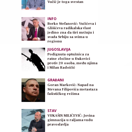
Vučić je toga svestan
INFO
Borko Stefanović: Vučićeva i
Glišićeva radikalska vlast
jedino zna da širi mržnju i
svađa Srbiju sa svima u
regionu
JUGOSLAVIJA
Podignuta optužnica za
ratne zločine u Đakovici
protiv 20 osoba, među njima
i Milan Radoičić
GRAĐANI
Goran Marković: Napad na
Stevana Filipovića metastaza
fašističkog režima
STAV
VUKAŠIN MILIĆEVIĆ: Jovina
gimnazija u raljama vudu
pravoslavlja