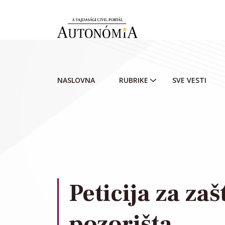
Skip to main content
NASLOVNA
RUBRIKE
SVE VESTI
Peticija za za
pozorišta