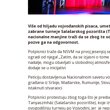
Više od hiljadu vojvođanskih pisaca, ume
zabrane turneje Salašarskog pozorišta (
nacionalne manjine traži da se zbog te o
pozve ga na odgovornost.
Potpisnici traže da NSVM na prvoj jesenjoj se
ogradi od njega! „Zatim, da se izjasni o tome d
nadalje, mogu obavljati u slobodnoj atmosfe
dodaje se u inicijativi.
Peticiju dostavljenua Nacionalnom savetu vo
građana iz Srbije, Mađarske, Rumunije, Slova
istaknuti stvaraoci.
Potpisnici protestuju zbog toga što je preds
Tanyaszínház (Salašarsko pozorište), koje i
ovogodišnju turneju po Vojvodini, jer je nep