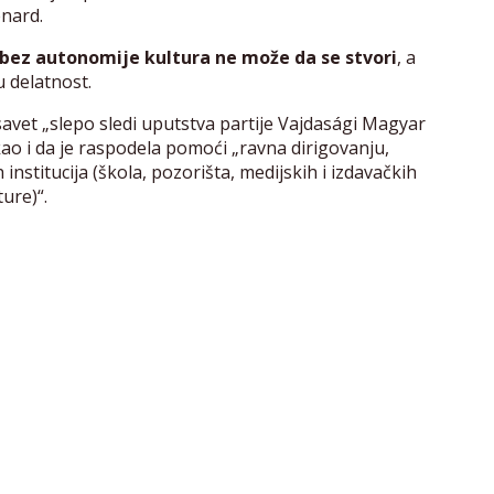
enard.
bez autonomije kultura ne može da se stvori
, a
u delatnost.
avet „slepo sledi uputstva partije Vajdasági Magyar
o i da je raspodela pomoći „ravna dirigovanju,
 institucija (škola, pozorišta, medijskih i izdavačkih
ure)“.