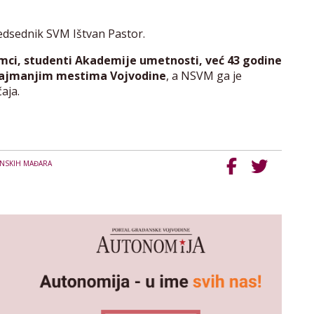
edsednik SVM Ištvan Pastor.
umci, studenti Akademije umetnosti, već 43 godine
 najmanjim mestima Vojvodine
, a NSVM ga je
aja.
ANSKIH MAĐARA