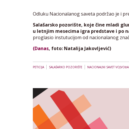
Odluku Nacionalanog saveta podržao je i pr
Salašarsko pozorište, koje čine mladi gl
u letnjim mesecima igra predstave i po
proglasio instutucijom od nacionalanog znač
(Danas
, foto: Natalija Jakovljević)
|
|
PETICIJA
SALAŠARKO POZORIŠTE
NACIONALNI SAVET VOJVOĐ