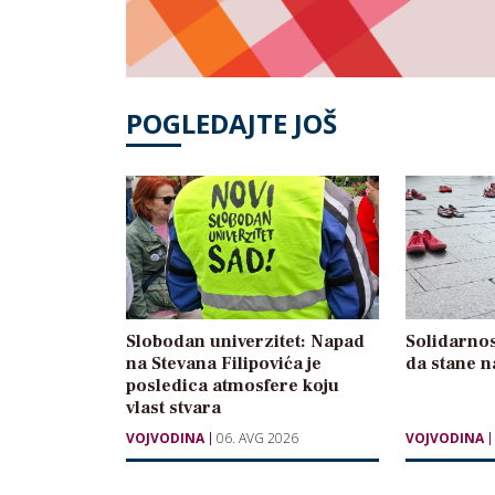
POGLEDAJTE JOŠ
Slobodan univerzitet: Napad
Solidarnos
na Stevana Filipovića je
da stane n
posledica atmosfere koju
vlast stvara
VOJVODINA
06. AVG 2026
VOJVODINA