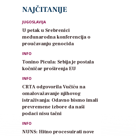
NAJČITANIJE
JUGOSLAVIJA
U petak u Srebrenici
međunarodna konferencija o
proučavanju genocida
INFO
Tonino Picula: Srbija je postala
kočničar proširenja EU
INFO
CRTA odgovorila Vučiću na
omalovažavanje njihovog
istraživanja: Odavno bismo imali
prevremene izbore da naši
podaci nisu tačni
INFO
NUNS: Hitno procesuirati nove