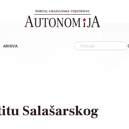
ARHIVA
štitu Salašarskog