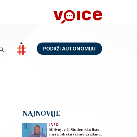
PODRŽI AUTONOMIJU
NAJNOVIJE
INFO
Milivojević: Studentska lista
ima podršku većine građana,