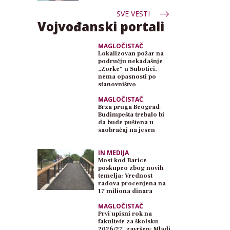
SVE VESTI
Vojvođanski portali
MAGLOČISTAČ
Lokalizovan požar na
području nekadašnje
„Zorke“ u Subotici,
nema opasnosti po
stanovništvo
MAGLOČISTAČ
Brza pruga Beograd–
Budimpešta trebalo bi
da bude puštena u
saobraćaj na jesen
IN MEDIJA
Most kod Barice
poskupeo zbog novih
temelja: Vrednost
radova procenjena na
17 miliona dinara
MAGLOČISTAČ
Prvi upisni rok na
fakultete za školsku
2026/27. završen: Mladi