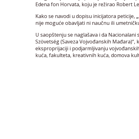
Edena fon Horvata, koju je režirao Robert L
Kako se navodi u dopisu inicijatora peticije,
„
nije moguće obavljati ni naučnu ili umetničk
U saopštenju se naglašava i da Nacionalani s
Szövetség (Saveza Vojvođanskih Mađara)“, ka
eksproprijaciji i podjarmljivanju vojvođanskih
kuća, fakulteta, kreativnih kuća, domova kult