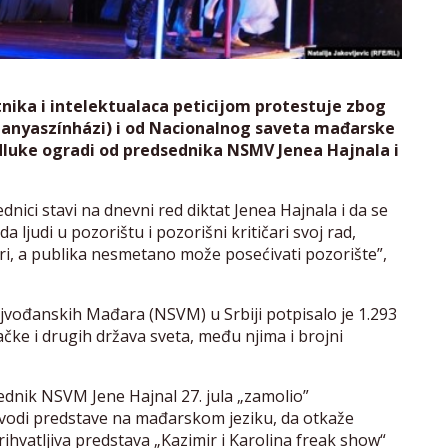
tnika i intelektualaca peticijom protestuje zbog
Tanyaszínházi) i od Nacionalnog saveta mađarske
dluke ogradi od predsednika NSMV Jenea Hajnala i
dnici stavi na dnevni red diktat Jenea Hajnala i da se
a ljudi u pozorištu i pozorišni kritičari svoj rad,
ri, a publika nesmetano može posećivati pozorište”,
jvođanskih Mađara (NSVM) u Srbiji potpisalo je 1.293
čke i drugih država sveta, među njima i brojni
ednik NSVM Jene Hajnal 27. jula „zamolio”
zvodi predstave na mađarskom jeziku, da otkaže
rihvatljiva predstava „Kazimir i Karolina freak show“