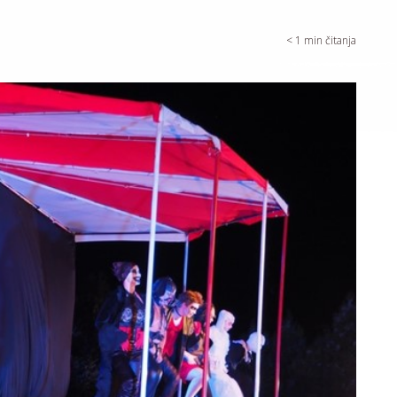
< 1
min čitanja