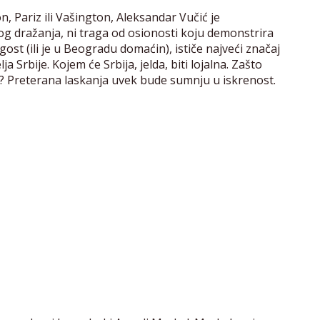
n, Pariz ili Vašington, Aleksandar Vučić je
 dražanja, ni traga od osionosti koju demonstrira
st (ili je u Beogradu domaćin), ističe najveći značaj
a Srbije. Kojem će Srbija, jelda, biti lojalna. Zašto
? Preterana laskanja uvek bude sumnju u iskrenost.