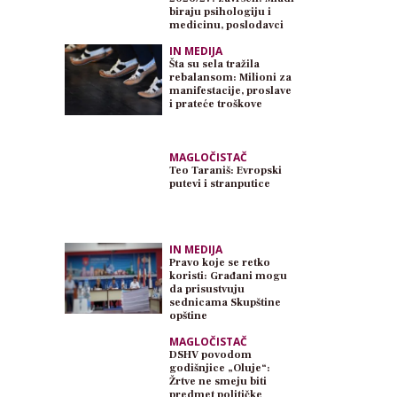
biraju psihologiju i
medicinu, poslodavci
traže inženjere
IN MEDIJA
Šta su sela tražila
rebalansom: Milioni za
manifestacije, proslave
i prateće troškove
MAGLOČISTAČ
Teo Taraniš: Evropski
putevi i stranputice
IN MEDIJA
Pravo koje se retko
koristi: Građani mogu
da prisustvuju
sednicama Skupštine
opštine
MAGLOČISTAČ
DSHV povodom
godišnjice „Oluje“:
Žrtve ne smeju biti
predmet političke