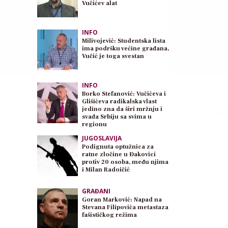
Vučićev alat
INFO
Milivojević: Studentska lista
ima podršku većine građana,
Vučić je toga svestan
INFO
Borko Stefanović: Vučićeva i
Glišićeva radikalska vlast
jedino zna da širi mržnju i
svađa Srbiju sa svima u
regionu
JUGOSLAVIJA
Podignuta optužnica za
ratne zločine u Đakovici
protiv 20 osoba, među njima
i Milan Radoičić
GRAĐANI
Goran Marković: Napad na
Stevana Filipovića metastaza
fašističkog režima