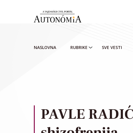
Skip to main content
NASLOVNA
RUBRIKE
SVE VESTI
PAVLE RADIĆ:
shizofrenija