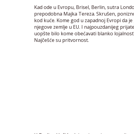
Kad ode u Evropu, Brisel, Berlin, sutra Londo
prepodobna Majka Tereza. Skrušen, poniznog
kod kuće. Kome god u zapadnoj Evropi da je go
njegove zemlje u EU. I najpouzdanijeg prijatelj
uopšte bilo kome obećavati blanko lojalnost
Najčešće su pritvornost.