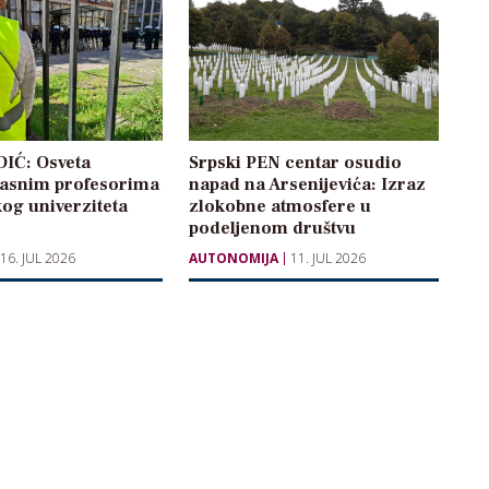
IĆ: Osveta
Srpski PEN centar osudio
 časnim profesorima
napad na Arsenijevića: Izraz
og univerziteta
zlokobne atmosfere u
podeljenom društvu
16. JUL 2026
AUTONOMIJA
11. JUL 2026