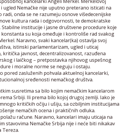
sposobnoj kancelarki Angeli Merkel. Merkelovoj
ć i ugled Nemačke nije uputno preterano isticati na
o radi, onda se ne razumeju osnove višedecenijske
snove kultura rada i odgovornosti, te demokratske
. Stabilne institucije i jasne društvene procedure koje
, konstanta su koja omeđuje i kontroliše rad svakog
rkel. Naravno, svaki kancelar(ka) ostavlja svoj
štva, istinski parlamentarizam, ugled i uticaj
 kritička javnost, decentralizovanost, razuđena
erskog i laičkog – pretpostavka njihovog uspešnog
cedure i moralne norme se neguju i ostaju.
 pored zasluženih pohvala aktuelnoj kancelarki,
itucionalnoj sređenosti nemačkog društva.
ratkim susretima sa bilo kojim nemačkim kancelarom
ma Srbiji. Ili prema bilo kojoj drugoj zemlji. Iako je
 mnogo kritičkih očiju i ušiju, sa ozbiljnim institucijama
nošenje nemačkih ocena i praktičnih odluka.
olažu račune. Naravno, kancelari imaju uticaja na
im stavovima Nemačke Srbija nije i neće biti nikakav
a Tereza.