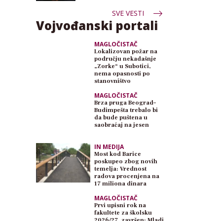
SVE VESTI
Vojvođanski portali
MAGLOČISTAČ
Lokalizovan požar na
području nekadašnje
„Zorke“ u Subotici,
nema opasnosti po
stanovništvo
MAGLOČISTAČ
Brza pruga Beograd–
Budimpešta trebalo bi
da bude puštena u
saobraćaj na jesen
IN MEDIJA
Most kod Barice
poskupeo zbog novih
temelja: Vrednost
radova procenjena na
17 miliona dinara
MAGLOČISTAČ
Prvi upisni rok na
fakultete za školsku
2026/27. završen: Mladi