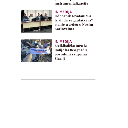
instrumentalizacije
IN MEDIJA
Odbornik GrađanIN-a
tvrdi da se „zataškava“
stanje u vrtiću u Novim
Karlovcima
IN MEDIJA
Biciklistička tura iz
Inđije ka Beogradu
povodom skupa na
Slaviji