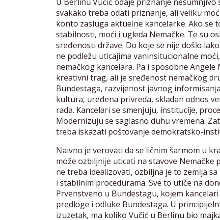
U Berlinu Vučić odaje priznanje nesumnjivo 
svakako treba odati priznanje, ali veliku mo
konto zasluga aktuelne kancelarke. Ako se t
stabilnosti, moći i ugleda Nemačke. Te su o
sređenosti države. Do koje se nije došlo lako
ne podležu uticajima vaninsitucionalne moći
nemačkog kancelara. Pa i sposobne Angele Me
kreativni trag, ali je sređenost nemačkog dru
Bundestaga, razvijenost javnog informisanja,
kultura, uređena privreda, skladan odnos v
rada. Kancelari se smenjuju, institucije, pro
Modernizuju se saglasno duhu vremena. Zato
treba iskazati poštovanje demokratsko-inst
Naivno je verovati da se ličnim šarmom u k
može ozbiljnije uticati na stavove Nemačke pre
ne treba idealizovati, ozbiljna je to zemlja sa
i stabilnim procedurama. Sve to utiče na do
Prvenstveno u Bundestagu, kojem kancelari p
predloge i odluke Bundestaga. U principijeln
izuzetak, ma koliko Vučić u Berlinu bio majk