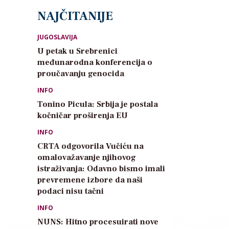
NAJČITANIJE
JUGOSLAVIJA
U petak u Srebrenici
međunarodna konferencija o
proučavanju genocida
INFO
Tonino Picula: Srbija je postala
kočničar proširenja EU
INFO
CRTA odgovorila Vučiću na
omalovažavanje njihovog
istraživanja: Odavno bismo imali
prevremene izbore da naši
podaci nisu tačni
INFO
NUNS: Hitno procesuirati nove