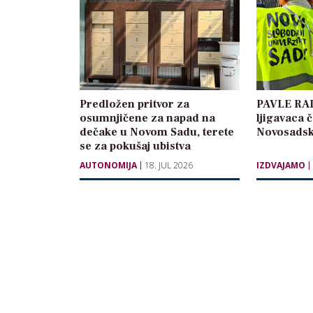
Predložen pritvor za
PAVLE RAD
osumnjičene za napad na
ljigavaca
dečake u Novom Sadu, terete
Novosadsk
se za pokušaj ubistva
AUTONOMIJA
18. JUL 2026
IZDVAJAMO