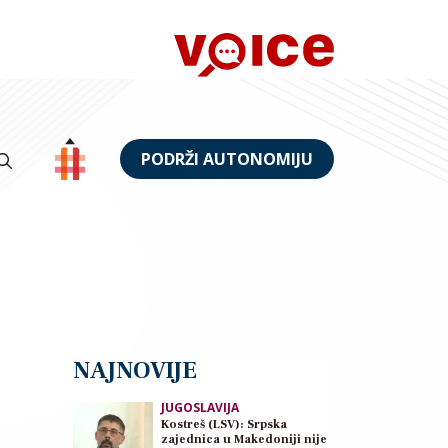
PODRŽI AUTONOMIJU
NAJNOVIJE
JUGOSLAVIJA
Kostreš (LSV): Srpska
zajednica u Makedoniji nije