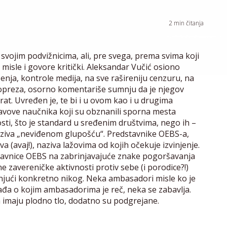
2
min čitanja
vojim podvižnicima, ali, pre svega, prema svima koji
misle i govore kritički. Aleksandar Vučić osiono
enja, kontrole medija, na sve rašireniju cenzuru, na
preza, osorno komentariše sumnju da je njegov
rat. Uvređen je, te bi i u ovom kao i u drugima
tavove naučnika koji su obznanili sporna mesta
ti, što je standard u sređenim društvima, nego ih –
aziva „neviđenom glupošću“. Predstavnike OEBS-a,
 (avaj!), naziva lažovima od kojih očekuje izvinjenje.
avnice OEBS na zabrinjavajuće znake pogoršavanja
e zavereničke aktivnosti protiv sebe (i porodice?!)
jući konkretno nikog. Neka ambasadori misle ko je
đa o kojim ambasadorima je reč, neka se zabavlja.
 imaju plodno tlo, dodatno su podgrejane.