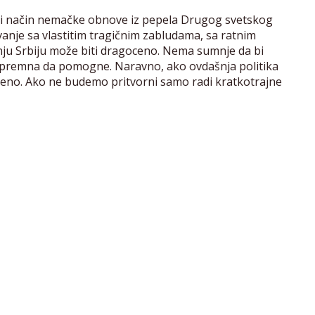
ti način nemačke obnove iz pepela Drugog svetskog
nje sa vlastitim tragičnim zabludama, sa ratnim
ju Srbiju može biti dragoceno. Nema sumnje da bi
 spremna da pomogne. Naravno, ako ovdašnja politika
skreno. Ako ne budemo pritvorni samo radi kratkotrajne