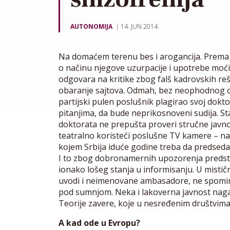
AUTONOMIJA
14. JUN 2014.
Na domaćem terenu bes i arogancija. Prema s
o načinu njegove uzurpacije i upotrebe moći 
odgovara na kritike zbog falš kadrovskih reš
obaranje sajtova. Odmah, bez neophodnog o
partijski pulen poslušnik plagirao svoj dokto
pitanjima, da bude neprikosnoveni sudija. S
doktorata ne prepušta proveri stručne javnos
teatralno koristeći poslušne TV kamere – n
kojem Srbija iduće godine treba da predsedava
I to zbog dobronamernih upozorenja predst
ionako lošeg stanja u informisanju. U mističn
uvodi i neimenovane ambasadore, ne spomin
pod sumnjom. Neka i lakoverna javnost naga
Teorije zavere, koje u nesređenim društvima
A kad ode u Evropu?