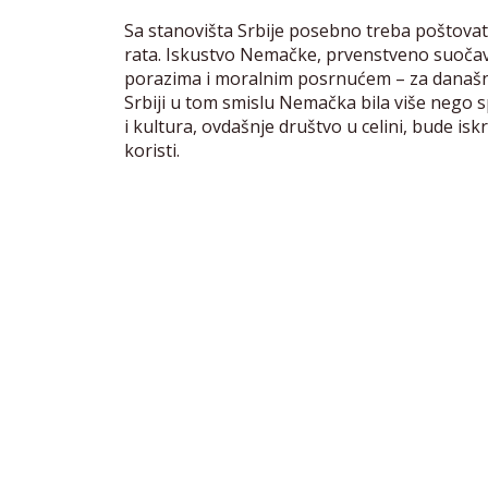
Sa stanovišta Srbije posebno treba poštova
rata. Iskustvo Nemačke, prvenstveno suočava
porazima i moralnim posrnućem – za današn
Srbiji u tom smislu Nemačka bila više nego
i kultura, ovdašnje društvo u celini, bude i
koristi.