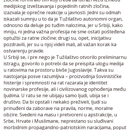
medijskog izveštavanja i pojedinih ratnih zločina,
izazvala je oprečne reakcije u javnosti. Jedni su odmah
iskazali sumnju u to da je Tužilaštvo autonomni organ,
odnosno da deluje po tuđim nalozima, jer u Srbiji, kako
mniju, ni jedna važna profesija ne sme ostati pošteđena
optužbi za ratne zločine; drugi su, opet, inicijativu
pozdravili, jer su u njoj videli mali, ali važan korak ka
ostvarenju pravde.
U Srbiji se, i pre nego je Tužilaštvo otvorilo preliminarnu
istragu, govorilo o potrebi da se preispita ulogu medija
u ratovima na prostoru bivše Jugoslavije. Takva su
nastojanja posve razumljiva – proizvodnja šovinističke
histerije i spremnosti na rat razarala je identitet
novinarske profesije, ali i civilizovanog ophođenja među
ljudima. U ratu se ne ubijaju samo ljudi, ubija se i
društvo. Da bi opstali i nekako preživeli, ljudi su
prinuđeni da zaborave na pravila, norme, moralne
obzire. Svedeni na masu i pretvoreni u apstrakcije, u
Srbe, Hrvate i Muslimane, neprestano su sluđivani
morbidnim propagandno-patriotskim naracijama, poput