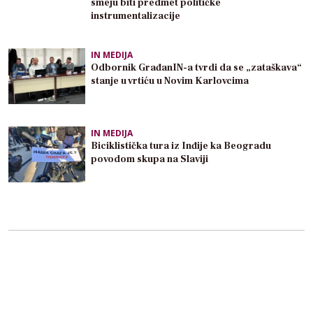
smeju biti predmet političke
instrumentalizacije
IN MEDIJA
Odbornik GrađanIN-a tvrdi da se „zataškava“
stanje u vrtiću u Novim Karlovcima
IN MEDIJA
Biciklistička tura iz Inđije ka Beogradu
povodom skupa na Slaviji