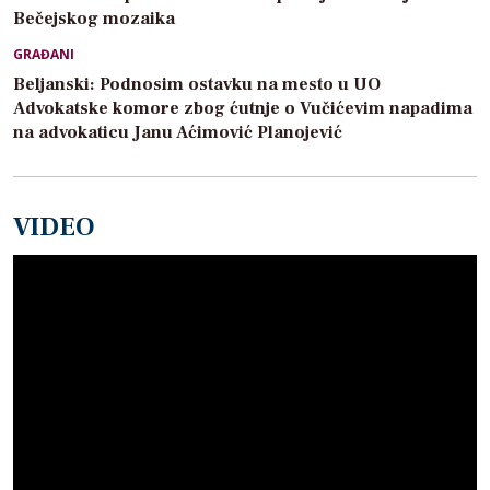
Bečejskog mozaika
GRAĐANI
Beljanski: Podnosim ostavku na mesto u UO
Advokatske komore zbog ćutnje o Vučićevim napadima
na advokaticu Janu Aćimović Planojević
VIDEO