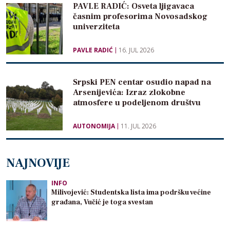
PAVLE RADIĆ: Osveta ljigavaca
časnim profesorima Novosadskog
univerziteta
PAVLE RADIĆ
16. JUL 2026
Srpski PEN centar osudio napad na
Arsenijevića: Izraz zlokobne
atmosfere u podeljenom društvu
AUTONOMIJA
11. JUL 2026
NAJNOVIJE
INFO
Milivojević: Studentska lista ima podršku većine
građana, Vučić je toga svestan