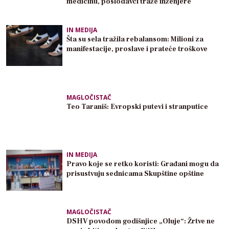
medicinu, poslodavci traže inženjere
IN MEDIJA
Šta su sela tražila rebalansom: Milioni za
manifestacije, proslave i prateće troškove
MAGLOČISTAČ
Teo Taraniš: Evropski putevi i stranputice
IN MEDIJA
Pravo koje se retko koristi: Građani mogu da
prisustvuju sednicama Skupštine opštine
MAGLOČISTAČ
DSHV povodom godišnjice „Oluje“: Žrtve ne