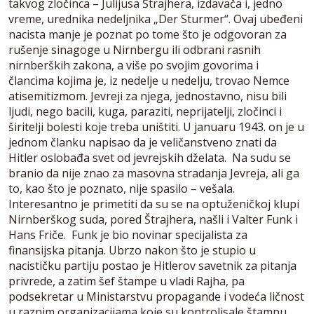
takvog zločinca – Julijusa Štrajhera, izdavača i, jedno
vreme, urednika nedeljnika „Der Sturmer“. Ovaj ubeđeni
nacista manje je poznat po tome što je odgovoran za
rušenje sinagoge u Nirnbergu ili odbrani rasnih
nirnberških zakona, a više po svojim govorima i
člancima kojima je, iz nedelje u nedelju, trovao Nemce
atisemitizmom. Jevreji za njega, jednostavno, nisu bili
ljudi, nego bacili, kuga, paraziti, neprijatelji, zločinci i
širitelji bolesti koje treba uništiti. U januaru 1943. on je u
jednom članku napisao da je veličanstveno znati da
Hitler oslobađa svet od jevrejskih dželata. Na sudu se
branio da nije znao za masovna stradanja Jevreja, ali ga
to, kao što je poznato, nije spasilo – vešala.
Interesantno je primetiti da su se na optuženičkoj klupi
Nirnberškog suda, pored Štrajhera, našli i Valter Funk i
Hans Friče. Funk je bio novinar specijalista za
finansijska pitanja. Ubrzo nakon što je stupio u
nacističku partiju postao je Hitlerov savetnik za pitanja
privrede, a zatim šef štampe u vladi Rajha, pa
podsekretar u Ministarstvu propagande i vodeća ličnost
u raznim organizacijama koje su kontrolisale štampu,