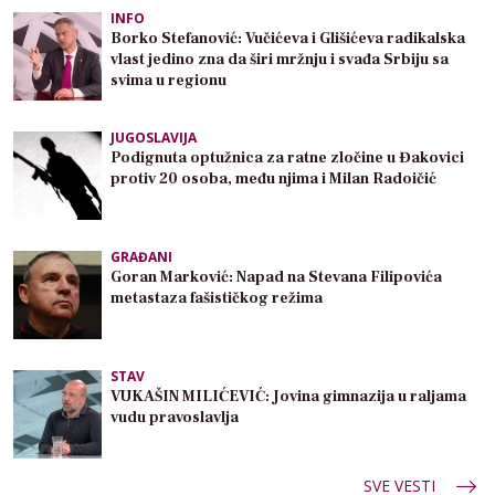
INFO
Borko Stefanović: Vučićeva i Glišićeva radikalska
vlast jedino zna da širi mržnju i svađa Srbiju sa
svima u regionu
JUGOSLAVIJA
Podignuta optužnica za ratne zločine u Đakovici
protiv 20 osoba, među njima i Milan Radoičić
GRAĐANI
Goran Marković: Napad na Stevana Filipovića
metastaza fašističkog režima
STAV
VUKAŠIN MILIĆEVIĆ: Jovina gimnazija u raljama
vudu pravoslavlja
SVE VESTI