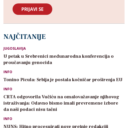
NAJČITANIJE
JUGOSLAVIJA
U petak u Srebrenici međunarodna konferencija o
proučavanju genocida
INFO
Tonino Picula: Srbija je postala kočničar proširenja EU
INFO
CRTA odgovorila Vučiću na omalovažavanje njihovog
istraživanja: Odavno bismo imali prevremene izbore
da naši podaci nisu tačni
INFO
NUNS: Hitno procesuirati nove pretnje redakciji