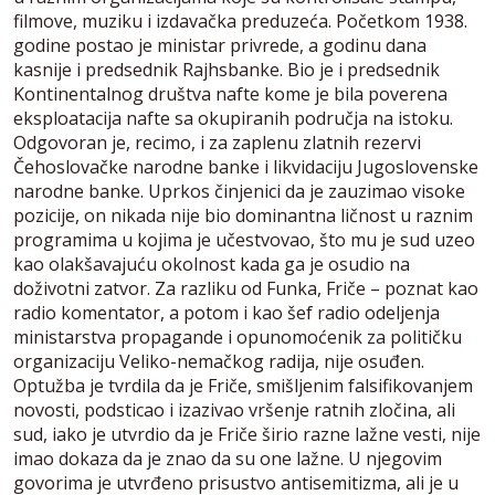
filmove, muziku i izdavačka preduzeća. Početkom 1938.
godine postao je ministar privrede, a godinu dana
kasnije i predsednik Rajhsbanke. Bio je i predsednik
Kontinentalnog društva nafte kome je bila poverena
eksploatacija nafte sa okupiranih područja na istoku.
Odgovoran je, recimo, i za zaplenu zlatnih rezervi
Čehoslovačke narodne banke i likvidaciju Jugoslovenske
narodne banke. Uprkos činjenici da je zauzimao visoke
pozicije, on nikada nije bio dominantna ličnost u raznim
programima u kojima je učestvovao, što mu je sud uzeo
kao olakšavajuću okolnost kada ga je osudio na
doživotni zatvor. Za razliku od Funka, Friče – poznat kao
radio komentator, a potom i kao šef radio odeljenja
ministarstva propagande i opunomoćenik za političku
organizaciju Veliko-nemačkog radija, nije osuđen.
Optužba je tvrdila da je Friče, smišljenim falsifikovanjem
novosti, podsticao i izazivao vršenje ratnih zločina, ali
sud, iako je utvrdio da je Friče širio razne lažne vesti, nije
imao dokaza da je znao da su one lažne. U njegovim
govorima je utvrđeno prisustvo antisemitizma, ali je u