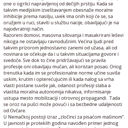
one o ogrlici napravljenoj od dečijih prstiju. Kada se
takvim medijskim izveštavanjem obesnaže moralne
inhibicije prema nasilju, uvek ima onih koji će se, sa
oružjem u ruci, staviti u službu nacije, obavljajući je na
najodvratniji način.
Razoreni domovi, masovna silovanja i masakrirani leševi
nikoga ne ostavljaju ravnodušnim. Većina ljudi pred
takvim prizorom jednostavno zanemi od užasa, ali od
novinara se očekuje da i u takvim situacijama govore i
svedoče. Sve dok to čine pridržavajući se pravila
profesije oni obavljaju mučan, ali koristan posao. Onog
trenutka kada im se profesionalne norme učine suviše
uskim, krutim i opterećujućim ili kada nalog sa vrha
vlasti postane suviše jak, odanost profesiji slaba a
vlastita moralna autonomija nikakva, informisanje
ustupa mesto mobilizaciji i otrovnoj propagandi. Tada
se oroz na pušci može povući i sa bezbedne udaljenosti
od Ovčare.
U Nemačkoj postoji izraz „zločinci za pisaćom mašinom“.
U javnosti je proteklih godina navođen primer jednog