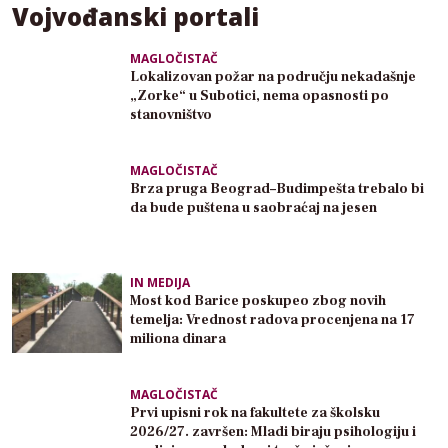
Vojvođanski portali
MAGLOČISTAČ
Lokalizovan požar na području nekadašnje
„Zorke“ u Subotici, nema opasnosti po
stanovništvo
MAGLOČISTAČ
Brza pruga Beograd–Budimpešta trebalo bi
da bude puštena u saobraćaj na jesen
IN MEDIJA
Most kod Barice poskupeo zbog novih
temelja: Vrednost radova procenjena na 17
miliona dinara
MAGLOČISTAČ
Prvi upisni rok na fakultete za školsku
2026/27. završen: Mladi biraju psihologiju i