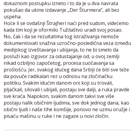
dokaznom postupku izneto i to da je u dva navrata
pokušao da ukine izdavanje „Der Šturmera“, ali bez
uspeha.
Hoće li se ovdašnji Štrajheri naći pred sudom, videćemo
kada tim koji je oformilo Tužilaštvo uradi svoj posao.
No, čak i da se rezultatima tog istraživanja nemože
dokumentovati snažna uzročno-posledična veza između
medijskog izveštavanja i ubijanja, to ne bi smelo da
posluži kao izgovor za odustajanje od, u ovoj zemlji
nikad ozbiljno započetog, procesa suočavanja sa
prošlošću. Jer, svakog idućeg dana Srbiji će biti sve teže
da povuče radikalan rez u odnosu na zločinačku
politiku. Svakim idućim danom oni koji su trovali,
pljačkali, silovali i ubijali, postaju sve dalji, a ruka pravde
sve kraća. Napokon, svakim danom takvi sve više
postaju nalik običnim ljudima, sve dok jednog dana, kao
obični ljudi i naše tihe komšije, ponovo ne uzmu oružje i
pisaću mašinu u ruke i ne zagaze u novi zločin.