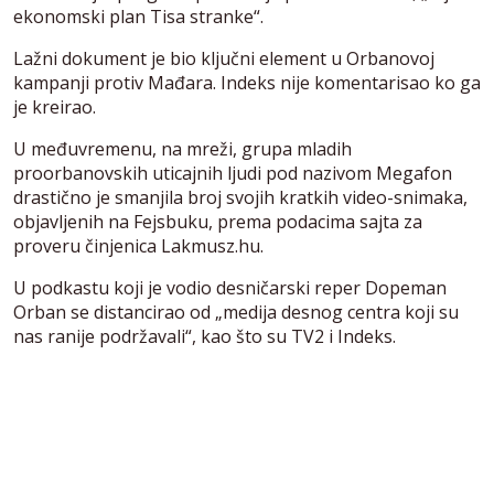
ekonomski plan Tisa stranke“.
Lažni dokument je bio ključni element u Orbanovoj
kampanji protiv Mađara. Indeks nije komentarisao ko ga
je kreirao.
U međuvremenu, na mreži, grupa mladih
proorbanovskih uticajnih ljudi pod nazivom Megafon
drastično je smanjila broj svojih kratkih video-snimaka,
objavljenih na Fejsbuku, prema podacima sajta za
proveru činjenica Lakmusz.hu.
U podkastu koji je vodio desničarski reper Dopeman
Orban se distancirao od „medija desnog centra koji su
nas ranije podržavali“, kao što su TV2 i Indeks.