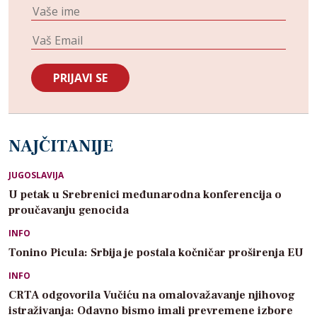
NAJČITANIJE
JUGOSLAVIJA
U petak u Srebrenici međunarodna konferencija o
proučavanju genocida
INFO
Tonino Picula: Srbija je postala kočničar proširenja EU
INFO
CRTA odgovorila Vučiću na omalovažavanje njihovog
istraživanja: Odavno bismo imali prevremene izbore