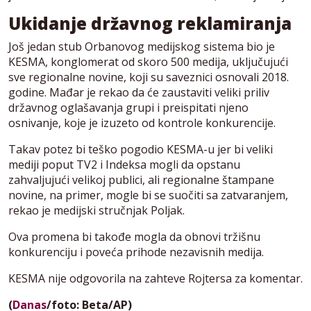
Ukidanje državnog reklamiranja
Još jedan stub Orbanovog medijskog sistema bio je
KESMA, konglomerat od skoro 500 medija, uključujući
sve regionalne novine, koji su saveznici osnovali 2018.
godine. Mađar je rekao da će zaustaviti veliki priliv
državnog oglašavanja grupi i preispitati njeno
osnivanje, koje je izuzeto od kontrole konkurencije.
Takav potez bi teško pogodio KESMA-u jer bi veliki
mediji poput TV2 i Indeksa mogli da opstanu
zahvaljujući velikoj publici, ali regionalne štampane
novine, na primer, mogle bi se suočiti sa zatvaranjem,
rekao je medijski stručnjak Poljak.
Ova promena bi takođe mogla da obnovi tržišnu
konkurenciju i poveća prihode nezavisnih medija.
KESMA nije odgovorila na zahteve Rojtersa za komentar.
(
Danas
/foto: Beta/AP)