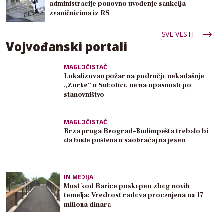
administracije ponovno uvođenje sankcija
zvaničnicima iz RS
SVE VESTI
Vojvođanski portali
MAGLOČISTAČ
Lokalizovan požar na području nekadašnje
„Zorke“ u Subotici, nema opasnosti po
stanovništvo
MAGLOČISTAČ
Brza pruga Beograd–Budimpešta trebalo bi
da bude puštena u saobraćaj na jesen
IN MEDIJA
Most kod Barice poskupeo zbog novih
temelja: Vrednost radova procenjena na 17
miliona dinara