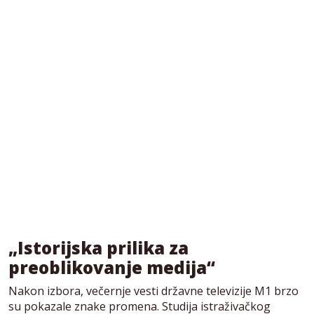
„Istorijska prilika za
preoblikovanje medija“
Nakon izbora, večernje vesti državne televizije M1 brzo
su pokazale znake promena. Studija istraživačkog