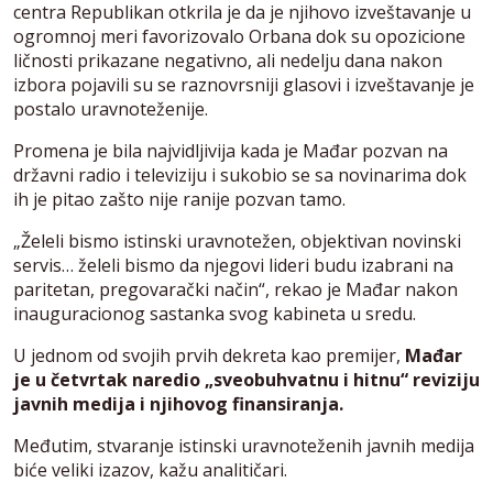
centra Republikan otkrila je da je njihovo izveštavanje u
ogromnoj meri favorizovalo Orbana dok su opozicione
ličnosti prikazane negativno, ali nedelju dana nakon
izbora pojavili su se raznovrsniji glasovi i izveštavanje je
postalo uravnoteženije.
Promena je bila najvidljivija kada je Mađar pozvan na
državni radio i televiziju i sukobio se sa novinarima dok
ih je pitao zašto nije ranije pozvan tamo.
„Želeli bismo istinski uravnotežen, objektivan novinski
servis… želeli bismo da njegovi lideri budu izabrani na
paritetan, pregovarački način“, rekao je Mađar nakon
inauguracionog sastanka svog kabineta u sredu.
U jednom od svojih prvih dekreta kao premijer,
Mađar
je u četvrtak naredio „sveobuhvatnu i hitnu“ reviziju
javnih medija i njihovog finansiranja.
Međutim, stvaranje istinski uravnoteženih javnih medija
biće veliki izazov, kažu analitičari.