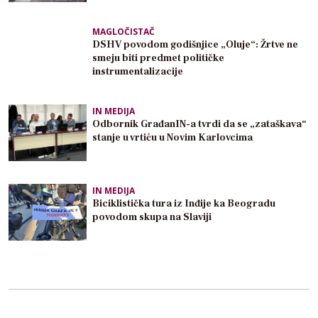
MAGLOČISTAČ
DSHV povodom godišnjice „Oluje“: Žrtve ne
smeju biti predmet političke
instrumentalizacije
IN MEDIJA
Odbornik GrađanIN-a tvrdi da se „zataškava“
stanje u vrtiću u Novim Karlovcima
IN MEDIJA
Biciklistička tura iz Inđije ka Beogradu
povodom skupa na Slaviji