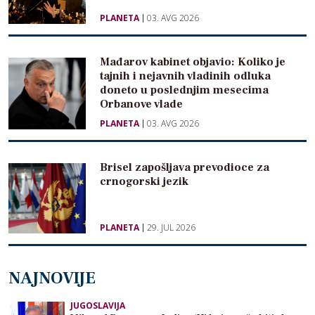
PLANETA
03. AVG 2026
Mađarov kabinet objavio: Koliko je
tajnih i nejavnih vladinih odluka
doneto u poslednjim mesecima
Orbanove vlade
PLANETA
03. AVG 2026
Brisel zapošljava prevodioce za
crnogorski jezik
PLANETA
29. JUL 2026
NAJNOVIJE
JUGOSLAVIJA