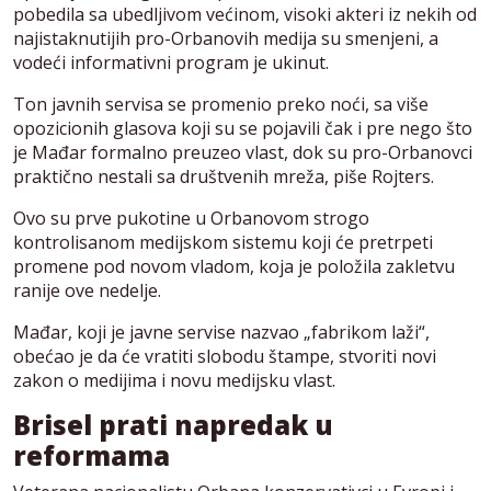
pobedila sa ubedljivom većinom, visoki akteri iz nekih od
najistaknutijih pro-Orbanovih medija su smenjeni, a
vodeći informativni program je ukinut.
Ton javnih servisa se promenio preko noći, sa više
opozicionih glasova koji su se pojavili čak i pre nego što
je Mađar formalno preuzeo vlast, dok su pro-Orbanovci
praktično nestali sa društvenih mreža, piše Rojters.
Ovo su prve pukotine u Orbanovom strogo
kontrolisanom medijskom sistemu koji će pretrpeti
promene pod novom vladom, koja je položila zakletvu
ranije ove nedelje.
Mađar, koji je javne servise nazvao „fabrikom laži“,
obećao je da će vratiti slobodu štampe, stvoriti novi
zakon o medijima i novu medijsku vlast.
Brisel prati napredak u
reformama