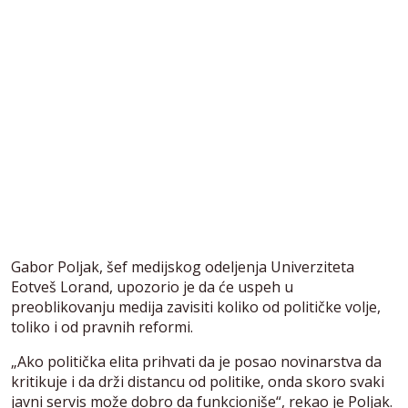
Gabor Poljak, šef medijskog odeljenja Univerziteta
Eotveš Lorand, upozorio je da će uspeh u
preoblikovanju medija zavisiti koliko od političke volje,
toliko i od pravnih reformi.
„Ako politička elita prihvati da je posao novinarstva da
kritikuje i da drži distancu od politike, onda skoro svaki
javni servis može dobro da funkcioniše“, rekao je Poljak.