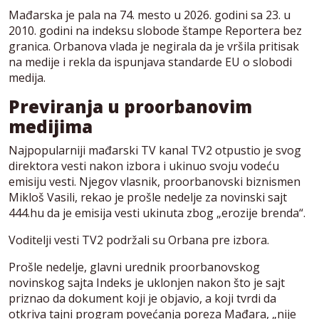
Mađarska je pala na 74. mesto u 2026. godini sa 23. u
2010. godini na indeksu slobode štampe Reportera bez
granica. Orbanova vlada je negirala da je vršila pritisak
na medije i rekla da ispunjava standarde EU o slobodi
medija.
Previranja u proorbanovim
medijima
Najpopularniji mađarski TV kanal TV2 otpustio je svog
direktora vesti nakon izbora i ukinuo svoju vodeću
emisiju vesti. Njegov vlasnik, proorbanovski biznismen
Mikloš Vasili, rekao je prošle nedelje za novinski sajt
444.hu da je emisija vesti ukinuta zbog „erozije brenda“.
Voditelji vesti TV2 podržali su Orbana pre izbora.
Prošle nedelje, glavni urednik proorbanovskog
novinskog sajta Indeks je uklonjen nakon što je sajt
priznao da dokument koji je objavio, a koji tvrdi da
otkriva tajni program povećanja poreza Mađara, „nije