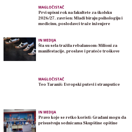
MAGLOČISTAČ
Prvi upisni rok na fakultete za školsku
2026/27. završen: Mladi biraju psihologiju i
medicinu, poslodavci traže inženjere
IN MEDIJA
Šta su sela tražila rebalansom: Milioni za
manifestacije, proslave i prateće troškove
MAGLOČISTAČ
Teo Taraniš: Evropski putevi i stranputice
IN MEDIJA
Pravo koje se retko koristi: Građani mogu da
prisustvuju sednicama Skupštine opštine