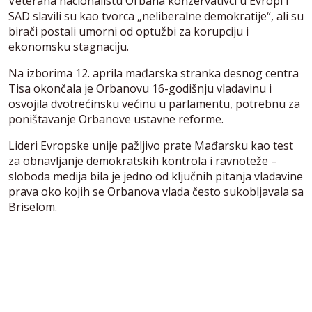
Veterana nacionalistu Orbana konzervativci u Evropi i
SAD slavili su kao tvorca „neliberalne demokratije“, ali su
birači postali umorni od optužbi za korupciju i
ekonomsku stagnaciju.
Na izborima 12. aprila mađarska stranka desnog centra
Tisa okončala je Orbanovu 16-godišnju vladavinu i
osvojila dvotrećinsku većinu u parlamentu, potrebnu za
poništavanje Orbanove ustavne reforme.
Lideri Evropske unije pažljivo prate Mađarsku kao test
za obnavljanje demokratskih kontrola i ravnoteže –
sloboda medija bila je jedno od ključnih pitanja vladavine
prava oko kojih se Orbanova vlada često sukobljavala sa
Briselom.