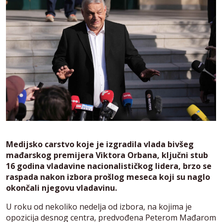
Medijsko carstvo koje je izgradila vlada bivšeg
mađarskog premijera Viktora Orbana, ključni stub
16 godina vladavine nacionalističkog lidera, brzo se
raspada nakon izbora prošlog meseca koji su naglo
okončali njegovu vladavinu.
U roku od nekoliko nedelja od izbora, na kojima je
opozicija desnog centra, predvođena Peterom Mađarom