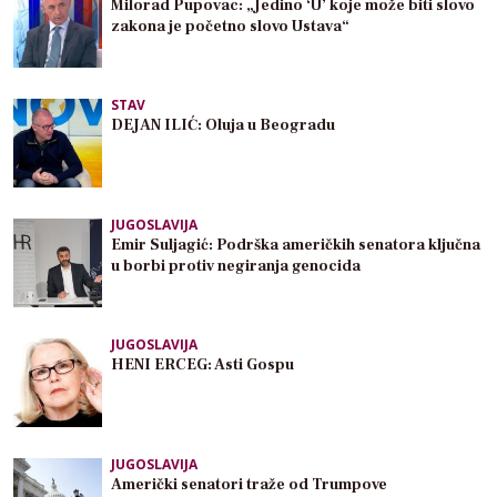
Milorad Pupovac: „Jedino ‘U’ koje može biti slovo
zakona je početno slovo Ustava“
STAV
DEJAN ILIĆ: Oluja u Beogradu
JUGOSLAVIJA
Emir Suljagić: Podrška američkih senatora ključna
u borbi protiv negiranja genocida
JUGOSLAVIJA
HENI ERCEG: Asti Gospu
JUGOSLAVIJA
Američki senatori traže od Trumpove