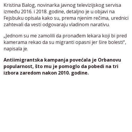
Kristina Balog, novinarka javnog televizijskog servisa
između 2016. i 2018. godine, detaljno je u objavi na
Fejsbuku opisala kako su, prema njenim rečima, urednici
zahtevali da vesti odgovaraju vladinom narativu.
„Jednom su me zamolili da pronađem lekara koji bi pred
kamerama rekao da su migranti opasni jer šire bolesti“,
napisala je.
Antiimigrantska kampanja povećala je Orbanovu
popularnost, što mu je pomoglo da pobedi na tri
izbora zaredom nakon 2010. godine.