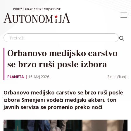
Skip to main content
Orbanovo medijsko carstvo
se brzo ruši posle izbora
PLANETA
15. MAJ 2026.
3
min čitanja
Orbanovo medijsko carstvo se brzo ruši posle
izbora Smenjeni vodeći medijski akteri, ton
javnih servisa se promenio preko noći