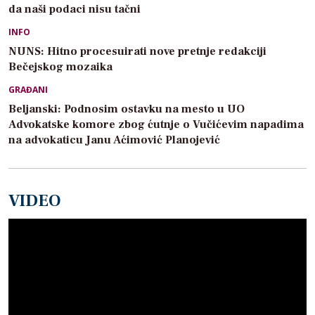
da naši podaci nisu tačni
INFO
NUNS: Hitno procesuirati nove pretnje redakciji
Bečejskog mozaika
GRAĐANI
Beljanski: Podnosim ostavku na mesto u UO
Advokatske komore zbog ćutnje o Vučićevim napadima
na advokaticu Janu Aćimović Planojević
VIDEO