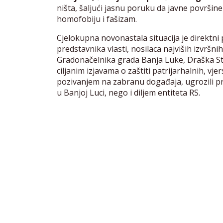
ništa, šaljući jasnu poruku da javne površine
homofobiju i fašizam.
Cjelokupna novonastala situacija je direktni
predstavnika vlasti, nosilaca najviših izvršni
Gradonačelnika grada Banja Luke, Draška St
ciljanim izjavama o zaštiti patrijarhalnih, vje
pozivanjem na zabranu događaja, ugrozili p
u Banjoj Luci, nego i diljem entiteta RS.