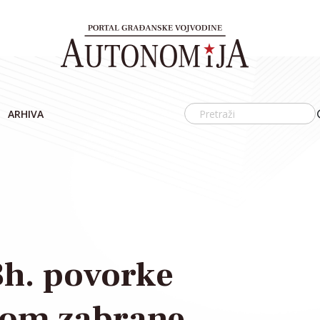
ARHIVA
 Bh. povorke
om zabrane