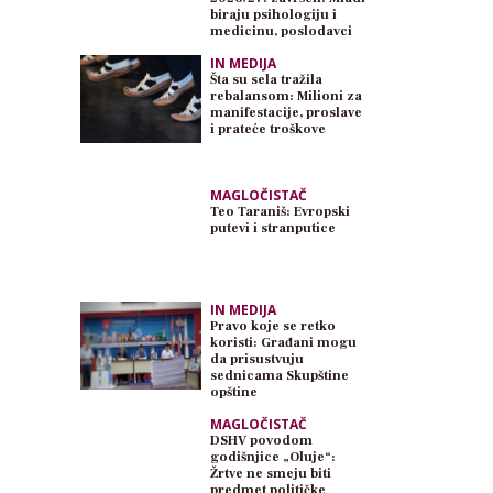
biraju psihologiju i
medicinu, poslodavci
traže inženjere
IN MEDIJA
Šta su sela tražila
rebalansom: Milioni za
manifestacije, proslave
i prateće troškove
MAGLOČISTAČ
Teo Taraniš: Evropski
putevi i stranputice
IN MEDIJA
Pravo koje se retko
koristi: Građani mogu
da prisustvuju
sednicama Skupštine
opštine
MAGLOČISTAČ
DSHV povodom
godišnjice „Oluje“:
Žrtve ne smeju biti
predmet političke