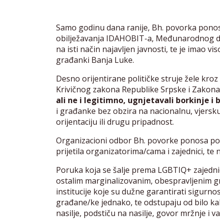
Samo godinu dana ranije, Bh. povorka ponosa 
obilježavanja IDAHOBIT-a, Međunarodnog da
na isti način najavljen javnosti, te je imao v
građanki Banja Luke.
Desno orijentirane političke struje žele kr
Krivičnog zakona Republike Srpske i Zakona
ali ne i legitimno, ugnjetavali borkinje i
i građanke bez obzira na nacionalnu, vjersku
orijentaciju ili drugu pripadnost.
Organizacioni odbor Bh. povorke ponosa podni
prijetila organizatorima/cama i zajednici, te n
Poruka koja se šalje prema LGBTIQ+ zajednici
ostalim marginalizovanim, obespravljenim 
institucije koje su dužne garantirati sigurnos
građane/ke jednako, te odstupaju od bilo kakv
nasilje, podstiču na nasilje, govor mržnje i