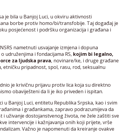
je bila u Banjoj Luci, u okviru aktivnosti
na borbe protiv homo/bi/transfobije. Taj događaj je
isoku posjećenost i podršku organizacija i građana i
oz NSRS nametnuti usvajanje izmjena i dopuna
 o udruženjima i fondacijama RS,
kojim bi legalno,
 borce za ljudska prava
, novinare/ke, i druge građane
, etničku pripadnost, spol, rasu, rod, seksualnu
o je krivičnu prijavu protiv lica koja su direktno
ismo obaviješteni da li je iko priveden i ispitan.
 u Banjoj Luci, entitetu Republika Srpska, kao i svim
građanima i građankama, zapravo podrazumijeva da
t i uživanje dostojanstvenog života, ne žele zaštiti sve
e intervencije i kažnjavanja onih koji prijete, vrše
 vandalizam. Važno je napomenuti da kreiranje ovakve