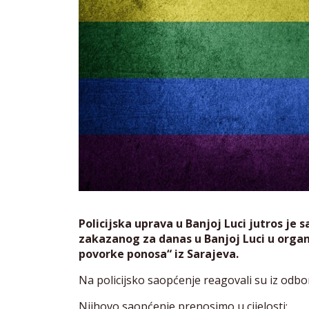
Policijska uprava u Banjoj Luci jutros je
zakazanog za danas u Banjoj Luci u organi
povorke ponosa“ iz Sarajeva.
Na policijsko saopćenje reagovali su iz odb
Njihovo saopćenje prenosimo u cijelosti: