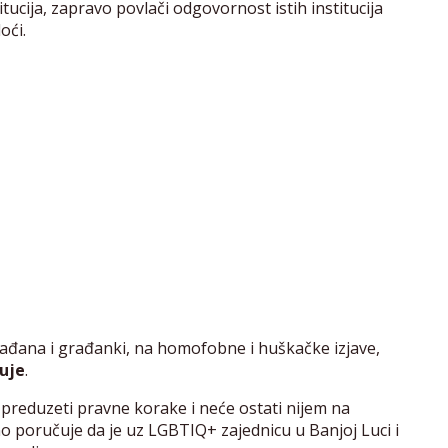
ucija, zapravo povlači odgovornost istih institucija
oći.
ađana i građanki, na homofobne i huškačke izjave,
uje
.
preduzeti pravne korake i neće ostati nijem na
sno poručuje da je uz LGBTIQ+ zajednicu u Banjoj Luci i