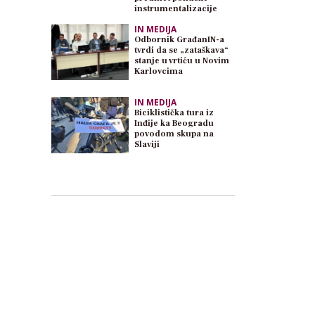
instrumentalizacije
IN MEDIJA
Odbornik GrađanIN-a
tvrdi da se „zataškava“
stanje u vrtiću u Novim
Karlovcima
IN MEDIJA
Biciklistička tura iz
Inđije ka Beogradu
povodom skupa na
Slaviji