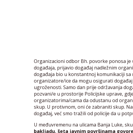
Organizacioni odbor Bh. povorke ponosa je
događaja, prijavio događaj nadležnim organi
događaja bio u konstantnoj komunikaciji sa 
organizatore/ice da mogu osigurati događaj i
ugroženosti. Samo dan prije održavanja doga
pozvani/e u prostorije Policijske uprave, gd
organizatorima/cama da odustanu od organiz
skup. U protivnom, oni će zabraniti skup. Naš
događaj, već smo tražili od policije da u pot
U međuvremenu na ulicama Banja Luke, sku
bakljadu, šeta javnim površinama govore