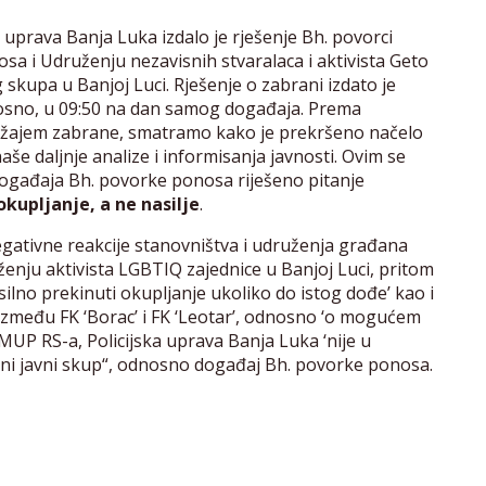
 uprava Banja Luka izdalo je rješenje Bh. povorci
sa i Udruženju nezavisnih stvaralaca i aktivista Geto
 skupa u Banjoj Luci. Rješenje o zabrani izdato je
osno, u 09:50 na dan samog događaja. Prema
adržajem zabrane, smatramo kako je prekršeno načelo
še daljnje analize i informisanja javnosti. Ovim se
ogađaja Bh. povorke ponosa riješeno pitanje
okupljanje, a ne nasilje
.
egativne reakcije stanovništva i udruženja građana
enju aktivista LGBTIQ zajednice u Banjoj Luci, pritom
silno prekinuti okupljanje ukoliko do istog dođe’ kao i
između FK ‘Borac’ i FK ‘Leotar’, odnosno ‘o mogućem
MUP RS-a, Policijska uprava Banja Luka ‘nije u
ni javni skup“, odnosno događaj Bh. povorke ponosa.