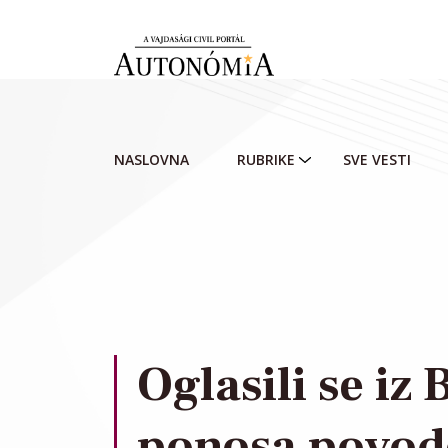
Skip to main content
NASLOVNA
RUBRIKE
SVE VESTI
Oglasili se iz
ponosa povod