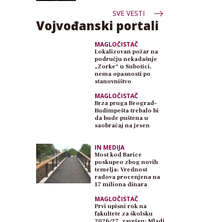
SVE VESTI
Vojvođanski portali
MAGLOČISTAČ
Lokalizovan požar na
području nekadašnje
„Zorke“ u Subotici,
nema opasnosti po
stanovništvo
MAGLOČISTAČ
Brza pruga Beograd–
Budimpešta trebalo bi
da bude puštena u
saobraćaj na jesen
IN MEDIJA
Most kod Barice
poskupeo zbog novih
temelja: Vrednost
radova procenjena na
17 miliona dinara
MAGLOČISTAČ
Prvi upisni rok na
fakultete za školsku
2026/27. završen: Mladi