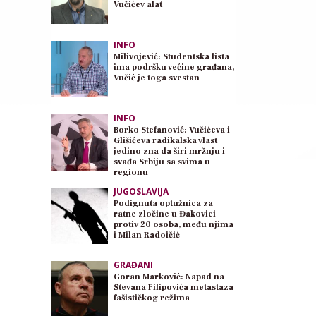
Vučićev alat
INFO
Milivojević: Studentska lista
ima podršku većine građana,
Vučić je toga svestan
INFO
Borko Stefanović: Vučićeva i
Glišićeva radikalska vlast
jedino zna da širi mržnju i
svađa Srbiju sa svima u
regionu
JUGOSLAVIJA
Podignuta optužnica za
ratne zločine u Đakovici
protiv 20 osoba, među njima
i Milan Radoičić
GRAĐANI
Goran Marković: Napad na
Stevana Filipovića metastaza
fašističkog režima