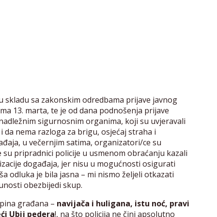
 u skladu sa zakonskim odredbama prijave javnog
ma 13. marta, te je od dana podnošenja prijave
nadležnim sigurnosnim organima, koji su uvjeravali
 da nema razloga za brigu, osjećaj straha i
đaja, u večernjim satima, organizatori/ce su
je su pripradnici policije u usmenom obraćanju kazali
acije događaja, jer nisu u mogućnosti osigurati
a odluka je bila jasna – mi nismo željeli otkazati
punosti obezbijedi skup.
pina građana –
navijača i huligana, istu noć, pravi
ći Ubij pedera
!, na što policija ne čini apsolutno