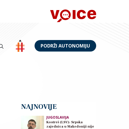
PODRŽI AUTONOMIJU
NAJNOVIJE
JUGOSLAVIJA
Kostreš (LSV): Srpska
zajednica u Makedoniji nije