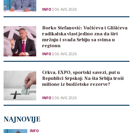
INFO
06. AVG 2026
Borko Stefanović: Vučićeva i Glišićeva
radikalska vlast jedino zna da širi
mržnju i svađa Srbiju sa svima u
regionu
INFO
06. AVG 2026
Crkva, EXPO, sportski savezi, put u
Republici Srpskoj: Na šta Srbija troši
milione iz budžetske rezerve?
INFO
06. AVG 2026
NAJNOVIJE
INFO