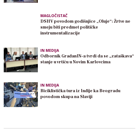
MAGLOČISTAČ
DSHV povodom godišnjice „Oluje“: Žrtve ne
smeju biti predmet političke
instrumentalizacije
IN MEDIJA
Odbornik GrađanIN-a tvrdi da se „zataškava“
stanje u vrtiću u Novim Karlovcima
IN MEDIJA
Biciklistička tura iz Inđije ka Beogradu
povodom skupa na Slaviji