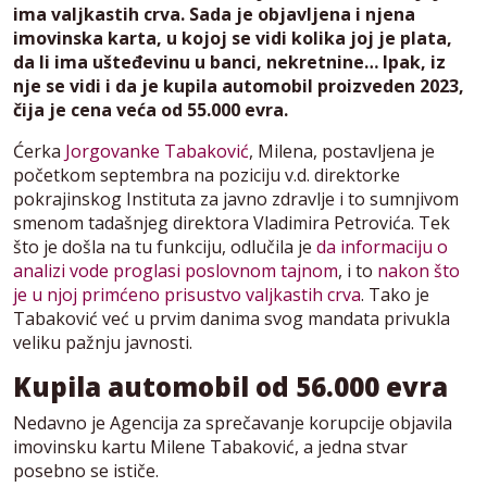
ima valjkastih crva. Sada je objavljena i njena
imovinska karta, u kojoj se vidi kolika joj je plata,
da li ima ušteđevinu u banci, nekretnine… Ipak, iz
nje se vidi i da je kupila automobil proizveden 2023,
čija je cena veća od 55.000 evra.
Ćerka
Jorgovanke Tabaković
, Milena, postavljena je
početkom septembra na poziciju v.d. direktorke
pokrajinskog Instituta za javno zdravlje i to sumnjivom
smenom tadašnjeg direktora Vladimira Petrovića. Tek
što je došla na tu funkciju, odlučila je
da informaciju o
analizi vode proglasi poslovnom tajnom
, i to
nakon što
je u njoj primćeno prisustvo valjkastih crva
. Tako je
Tabaković već u prvim danima svog mandata privukla
veliku pažnju javnosti.
Kupila automobil od 56.000 evra
Nedavno je Agencija za sprečavanje korupcije objavila
imovinsku kartu Milene Tabaković, a jedna stvar
posebno se ističe.