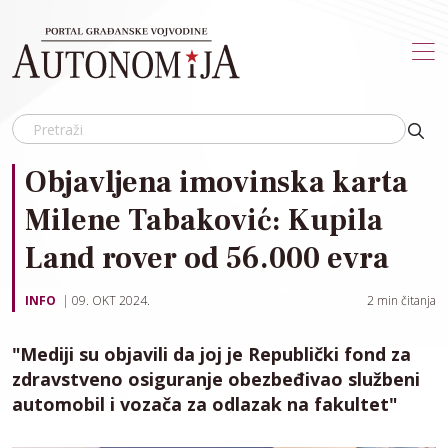
Skip to main content
Objavljena imovinska karta
Milene Tabaković: Kupila
Land rover od 56.000 evra
INFO
09. OKT 2024.
2
min čitanja
"Mediji su objavili da joj je Republički fond za
zdravstveno osiguranje obezbeđivao službeni
automobil i vozača za odlazak na fakultet"