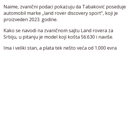
Naime, zvanični podaci pokazuju da Tabaković poseduje
automobil marke „land rover discovery sport“, koji je
proizveden 2023. godine.
Kako se navodi na zvaničnom sajtu Land rovera za
Srbiju, u pitanju je model koji košta 56.630 i naviše.
Ima i veliki stan, a plata tek nešto veća od 1.000 evra