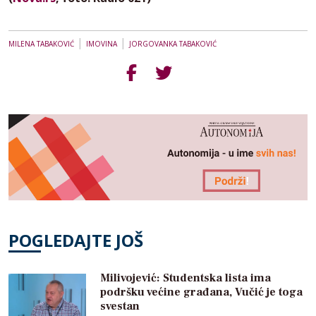
|
|
MILENA TABAKOVIĆ
IMOVINA
JORGOVANKA TABAKOVIĆ
POGLEDAJTE JOŠ
Milivojević: Studentska lista ima
podršku većine građana, Vučić je toga
svestan