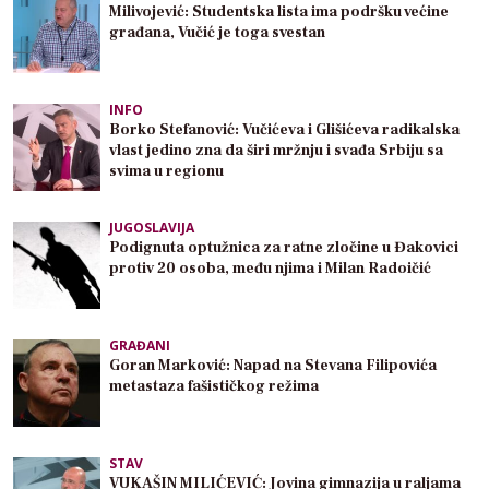
Milivojević: Studentska lista ima podršku većine
građana, Vučić je toga svestan
INFO
Borko Stefanović: Vučićeva i Glišićeva radikalska
vlast jedino zna da širi mržnju i svađa Srbiju sa
svima u regionu
JUGOSLAVIJA
Podignuta optužnica za ratne zločine u Đakovici
protiv 20 osoba, među njima i Milan Radoičić
GRAĐANI
Goran Marković: Napad na Stevana Filipovića
metastaza fašističkog režima
STAV
VUKAŠIN MILIĆEVIĆ: Jovina gimnazija u raljama