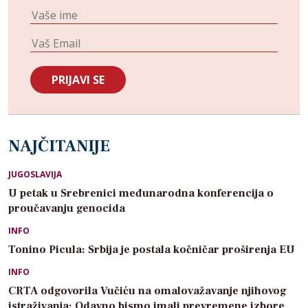
NAJČITANIJE
JUGOSLAVIJA
U petak u Srebrenici međunarodna konferencija o
proučavanju genocida
INFO
Tonino Picula: Srbija je postala kočničar proširenja EU
INFO
CRTA odgovorila Vučiću na omalovažavanje njihovog
istraživanja: Odavno bismo imali prevremene izbore