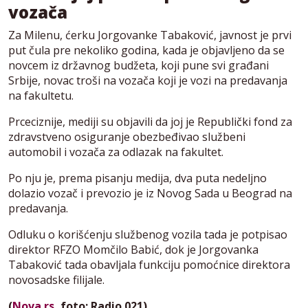
vozača
Za Milenu, ćerku Jorgovanke Tabaković, javnost je prvi
put čula pre nekoliko godina, kada je objavljeno da se
novcem iz državnog budžeta, koji pune svi građani
Srbije, novac troši na vozača koji je vozi na predavanja
na fakultetu.
Prceciznije, mediji su objavili da joj je Republički fond za
zdravstveno osiguranje obezbeđivao službeni
automobil i vozača za odlazak na fakultet.
Po nju je, prema pisanju medija, dva puta nedeljno
dolazio vozač i prevozio je iz Novog Sada u Beograd na
predavanja.
Odluku o korišćenju službenog vozila tada je potpisao
direktor RFZO Momčilo Babić, dok je Jorgovanka
Tabaković tada obavljala funkciju pomoćnice direktora
novosadske filijale.
(
Nova.rs
, foto: Radio 021)