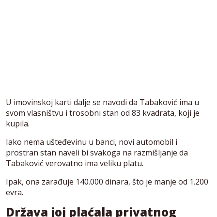
U imovinskoj karti dalje se navodi da Tabaković ima u
svom vlasništvu i trosobni stan od 83 kvadrata, koji je
kupila.
Iako nema ušteđevinu u banci, novi automobil i
prostran stan naveli bi svakoga na razmišljanje da
Tabaković verovatno ima veliku platu.
Ipak, ona zarađuje 140.000 dinara, što je manje od 1.200
evra.
Država joj plaćala privatnog