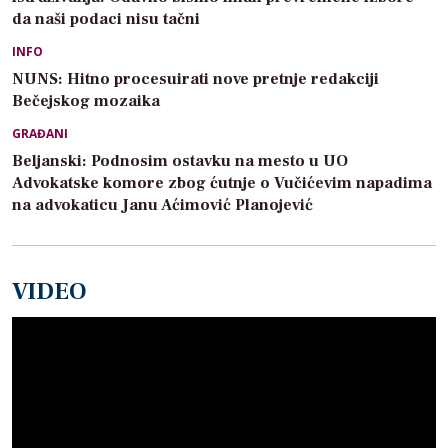
da naši podaci nisu tačni
INFO
NUNS: Hitno procesuirati nove pretnje redakciji
Bečejskog mozaika
GRAĐANI
Beljanski: Podnosim ostavku na mesto u UO
Advokatske komore zbog ćutnje o Vučićevim napadima
na advokaticu Janu Aćimović Planojević
VIDEO