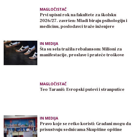
MAGLOČISTAČ
Prvi upisni rok na fakultete za školsku
2026/27. završen: Mladi biraju psihologiju i
medicinu, poslodavci traže inženjere
IN MEDIJA
Šta su sela tražila rebalansom: Milioni za
manifestacije, proslave i prateće troškove
MAGLOČISTAČ
Teo Taraniš: Evropski putevi i stranputice
IN MEDIJA
Pravo koje se retko koristi: Građani mogu da
prisustvuju sednicama Skupštine opštine