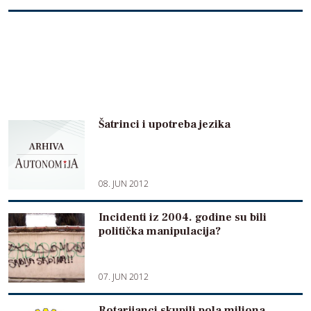
Šatrinci i upotreba jezika
08. JUN 2012
Incidenti iz 2004. godine su bili
politička manipulacija?
07. JUN 2012
Rotarijanci skupili pola miliona