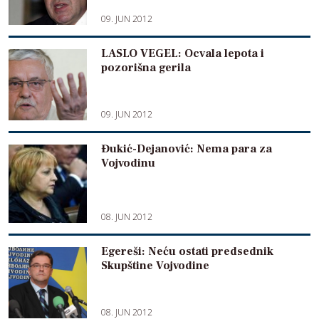
09. JUN 2012
LASLO VEGEL: Ocvala lepota i
pozorišna gerila
09. JUN 2012
Đukić-Dejanović: Nema para za
Vojvodinu
08. JUN 2012
Egereši: Neću ostati predsednik
Skupštine Vojvodine
08. JUN 2012