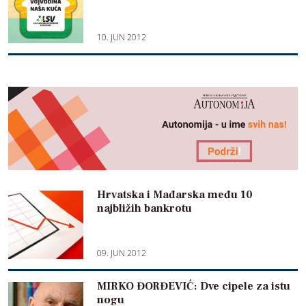
10. JUN 2012
Hrvatska i Mađarska među 10
najbližih bankrotu
09. JUN 2012
MIRKO ĐORĐEVIĆ: Dve cipele za istu
nogu