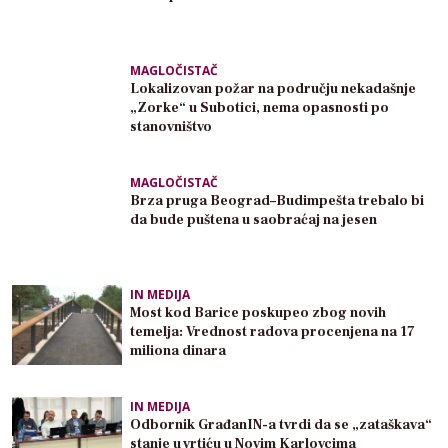
MAGLOČISTAČ
Lokalizovan požar na području nekadašnje
„Zorke“ u Subotici, nema opasnosti po
stanovništvo
MAGLOČISTAČ
Brza pruga Beograd–Budimpešta trebalo bi
da bude puštena u saobraćaj na jesen
IN MEDIJA
Most kod Barice poskupeo zbog novih
temelja: Vrednost radova procenjena na 17
miliona dinara
IN MEDIJA
Odbornik GrađanIN-a tvrdi da se „zataškava“
stanje u vrtiću u Novim Karlovcima