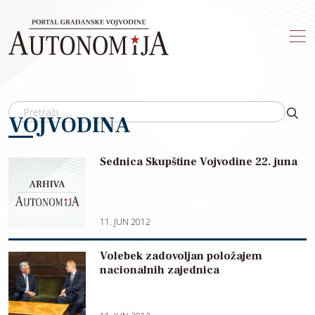
Skip to main content
VOJVODINA
Sednica Skupštine Vojvodine 22. juna
11. JUN 2012
Volebek zadovoljan položajem
nacionalnih zajednica