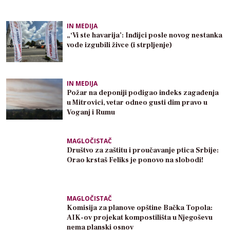
IN MEDIJA
„‘Vi ste havarija’: Inđijci posle novog nestanka
vode izgubili živce (i strpljenje)
IN MEDIJA
Požar na deponiji podigao indeks zagađenja
u Mitrovici, vetar odneo gusti dim pravo u
Voganj i Rumu
MAGLOČISTAČ
Društvo za zaštitu i proučavanje ptica Srbije:
Orao krstaš Feliks je ponovo na slobodi!
MAGLOČISTAČ
Komisija za planove opštine Bačka Topola:
AIK-ov projekat kompostilišta u Njegoševu
nema planski osnov