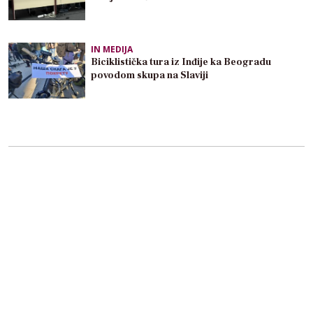
IN MEDIJA
Biciklistička tura iz Inđije ka Beogradu
povodom skupa na Slaviji