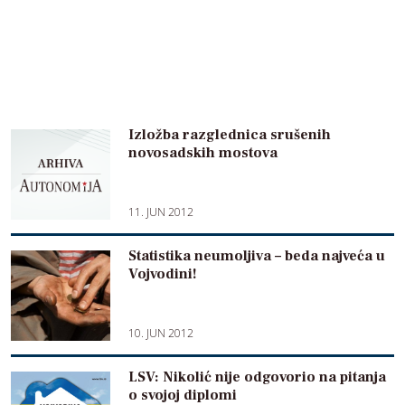
Izložba razglednica srušenih
novosadskih mostova
11. JUN 2012
Statistika neumoljiva – beda najveća u
Vojvodini!
10. JUN 2012
LSV: Nikolić nije odgovorio na pitanja
o svojoj diplomi