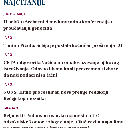
NAJČITANIJE
JUGOSLAVIJA
U petak u Srebrenici međunarodna konferencija o
proučavanju genocida
INFO
Tonino Picula: Srbija je postala kočničar proširenja EU
INFO
CRTA odgovorila Vučiću na omalovažavanje njihovog
istraživanja: Odavno bismo imali prevremene izbore
da naši podaci nisu tačni
INFO
NUNS: Hitno procesuirati nove pretnje redakciji
Bečejskog mozaika
GRAĐANI
Beljanski: Podnosim ostavku na mesto u UO
Advokatske komore zbog ćutnje o Vučićevim napadima