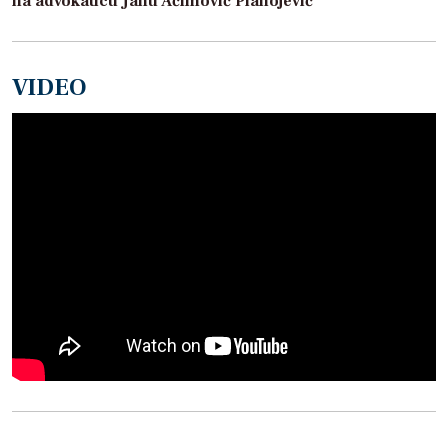
na advokaticu Janu Aćimović Planojević
VIDEO