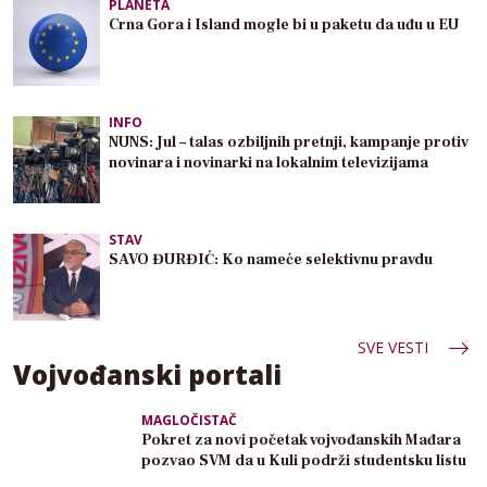
PLANETA
Crna Gora i Island mogle bi u paketu da uđu u EU
INFO
NUNS: Jul – talas ozbiljnih pretnji, kampanje protiv
novinara i novinarki na lokalnim televizijama
STAV
SAVO ĐURĐIĆ: Ko nameće selektivnu pravdu
SVE VESTI
Vojvođanski portali
MAGLOČISTAČ
Pokret za novi početak vojvođanskih Mađara
pozvao SVM da u Kuli podrži studentsku listu