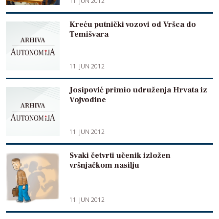
11. JUN 2012
Kreću putnički vozovi od Vršca do
Temišvara
11. JUN 2012
Josipović primio udruženja Hrvata iz
Vojvodine
11. JUN 2012
Svaki četvrti učenik izložen
vršnjačkom nasilju
11. JUN 2012