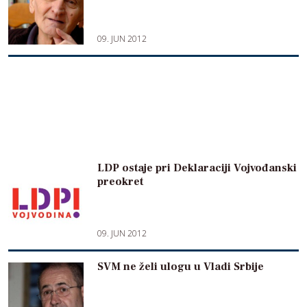
09. JUN 2012
LDP ostaje pri Deklaraciji Vojvođanski
preokret
09. JUN 2012
SVM ne želi ulogu u Vladi Srbije