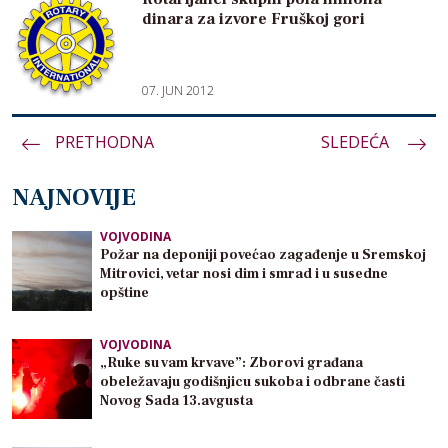
dinara za izvore Fruškoj gori
07. JUN 2012
PRETHODNA
Paginacija
SLEDEĆA
članaka
NAJNOVIJE
VOJVODINA
Požar na deponiji povećao zagađenje u Sremskoj
Mitrovici, vetar nosi dim i smrad i u susedne
opštine
VOJVODINA
„Ruke su vam krvave”: Zborovi građana
obeležavaju godišnjicu sukoba i odbrane časti
Novog Sada 13.avgusta