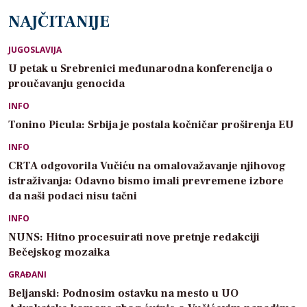
NAJČITANIJE
JUGOSLAVIJA
U petak u Srebrenici međunarodna konferencija o
proučavanju genocida
INFO
Tonino Picula: Srbija je postala kočničar proširenja EU
INFO
CRTA odgovorila Vučiću na omalovažavanje njihovog
istraživanja: Odavno bismo imali prevremene izbore
da naši podaci nisu tačni
INFO
NUNS: Hitno procesuirati nove pretnje redakciji
Bečejskog mozaika
GRAĐANI
Beljanski: Podnosim ostavku na mesto u UO