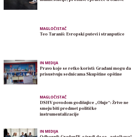
MAGLOČISTAČ
Teo Taraniš: Evropski putevi i stranputice
IN MEDIJA
Pravo koje se retko koristi: Građani mogu da
prisustvuju sednicama Skupštine opštine
MAGLOČISTAČ
DSHV povodom godišnjice „Oluje“: Žrtve ne
smeju biti predmet političke
instrumentalizacije
IN MEDIJA