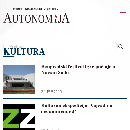
Skip to main content
KULTURA
Beogradski festival igre počinje u
Novom Sadu
24. FEB 2015
Kulturna ekspedicija "Vojvodina
recommended"