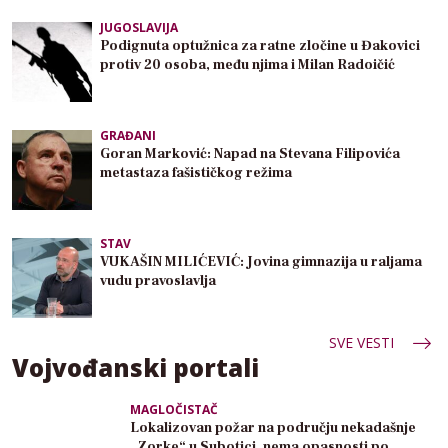
JUGOSLAVIJA
Podignuta optužnica za ratne zločine u Đakovici
protiv 20 osoba, među njima i Milan Radoičić
GRAĐANI
Goran Marković: Napad na Stevana Filipovića
metastaza fašističkog režima
STAV
VUKAŠIN MILIĆEVIĆ: Jovina gimnazija u raljama
vudu pravoslavlja
SVE VESTI
Vojvođanski portali
MAGLOČISTAČ
Lokalizovan požar na području nekadašnje
„Zorke“ u Subotici, nema opasnosti po