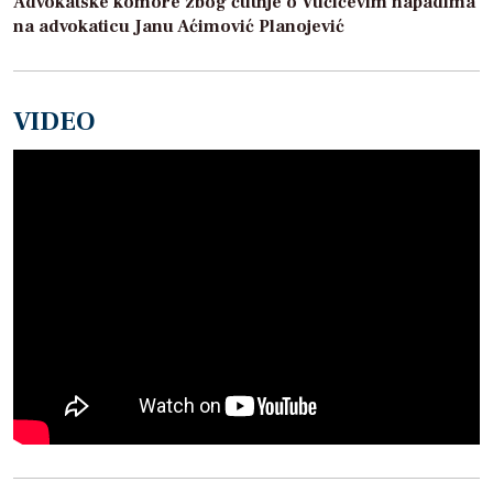
Advokatske komore zbog ćutnje o Vučićevim napadima
na advokaticu Janu Aćimović Planojević
VIDEO