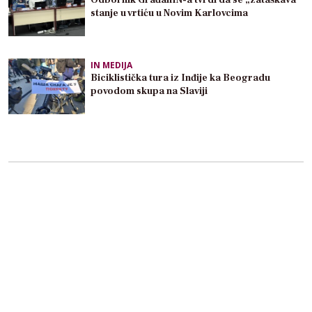
Odbornik GrađanIN-a tvrdi da se „zataškava“
stanje u vrtiću u Novim Karlovcima
IN MEDIJA
Biciklistička tura iz Inđije ka Beogradu
povodom skupa na Slaviji