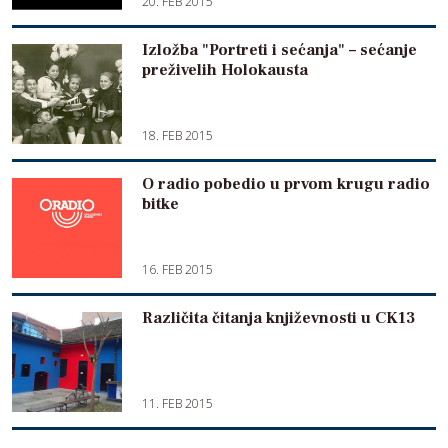
20. FEB 2015
Izložba "Portreti i sećanja" – sećanje
preživelih Holokausta
18. FEB 2015
O radio pobedio u prvom krugu radio
bitke
16. FEB 2015
Različita čitanja književnosti u CK13
11. FEB 2015