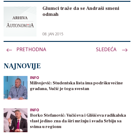
Glumci traže da se Andraši smeni
odmah
08. JAN 2015
PRETHODNA
Paginacija
SLEDEĆA
članaka
NAJNOVIJE
INFO
Milivojević: Studentska lista ima podršku većine
građana, Vučić je toga svestan
INFO
Borko Stefanović: Vučićeva i Glišićeva radikalska
vlast jedino zna da širi mržnju i svađa Srbiju sa
svima u regionu