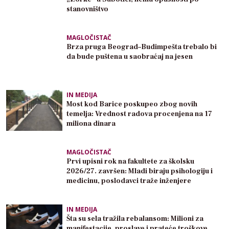
stanovništvo
MAGLOČISTAČ
Brza pruga Beograd–Budimpešta trebalo bi
da bude puštena u saobraćaj na jesen
IN MEDIJA
Most kod Barice poskupeo zbog novih
temelja: Vrednost radova procenjena na 17
miliona dinara
MAGLOČISTAČ
Prvi upisni rok na fakultete za školsku
2026/27. završen: Mladi biraju psihologiju i
medicinu, poslodavci traže inženjere
IN MEDIJA
Šta su sela tražila rebalansom: Milioni za
manifestacije, proslave i prateće troškove