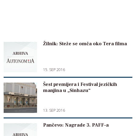
Žilnik: Steže se omča oko Tera filma
15. SEP 2016
Šest premijera i Festival jezičkih
manjina u „Sinhazu“
13. SEP 2016
Pančevo: Nagrade 3. PAFF-a