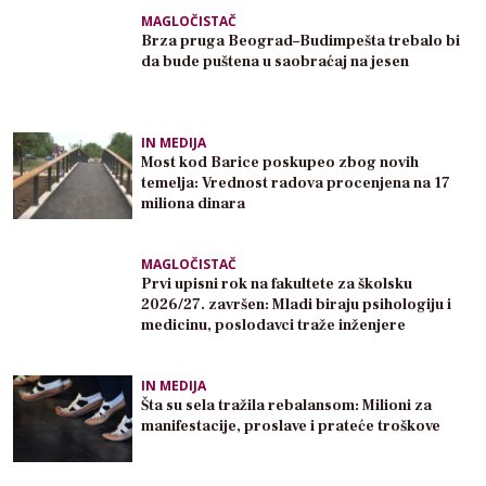
MAGLOČISTAČ
Brza pruga Beograd–Budimpešta trebalo bi
da bude puštena u saobraćaj na jesen
IN MEDIJA
Most kod Barice poskupeo zbog novih
temelja: Vrednost radova procenjena na 17
miliona dinara
MAGLOČISTAČ
Prvi upisni rok na fakultete za školsku
2026/27. završen: Mladi biraju psihologiju i
medicinu, poslodavci traže inženjere
IN MEDIJA
Šta su sela tražila rebalansom: Milioni za
manifestacije, proslave i prateće troškove