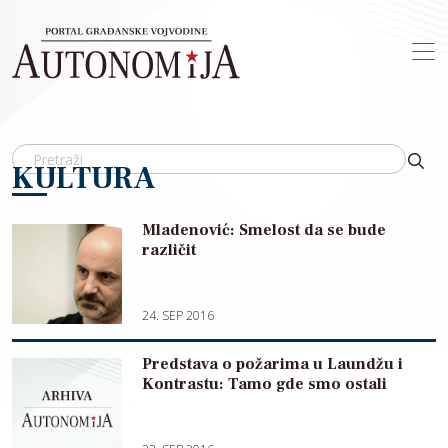
Skip to main content
KULTURA
Mladenović: Smelost da se bude
različit
24. SEP 2016
Predstava o požarima u Laundžu i
Kontrastu: Tamo gde smo ostali