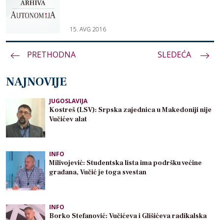
15. AVG 2016
PRETHODNA
Paginacija
SLEDEĆA
članaka
NAJNOVIJE
JUGOSLAVIJA
Kostreš (LSV): Srpska zajednica u Makedoniji nije
Vučićev alat
INFO
Milivojević: Studentska lista ima podršku većine
građana, Vučić je toga svestan
INFO
Borko Stefanović: Vučićeva i Glišićeva radikalska