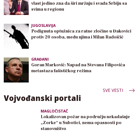
vlast jedino zna da širi mržnju i svađa Srbiju sa
svima u regionu
JUGOSLAVIJA
Podignuta optužnica za ratne zločine u Đakovici
protiv 20 osoba, među njima i Milan Radoičić
GRAĐANI
Goran Marković: Napad na Stevana Filipovića
metastaza fašističkog režima
SVE VESTI
Vojvođanski portali
MAGLOČISTAČ
Lokalizovan požar na području nekadašnje
„Zorke“ u Subotici, nema opasnosti po
stanovništvo