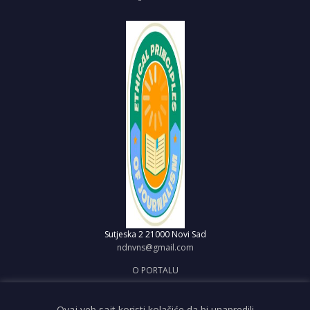
Sutjeska 2
21000 Novi Sad
ndnvns@gmail.com
O PORTALU
IMPRESUM
OBJAVI VEST
Ovaj veb sajt koristi kolačiće da bi unapredili