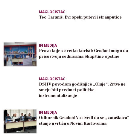
MAGLOČISTAČ
Teo Taraniš: Evropski putevi i stranputice
IN MEDIJA
Pravo koje se retko koristi: Građani mogu da
prisustvuju sednicama Skupštine opštine
MAGLOČISTAČ
DSHV povodom godišnjice „Oluje“: Žrtve ne
smeju biti predmet političke
instrumentalizacije
IN MEDIJA
Odbornik GrađanIN-a tvrdi da se „zataškava“
stanje u vrtiću u Novim Karlovcima