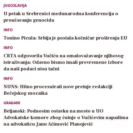
JUGOSLAVIJA
U petak u Srebrenici međunarodna konferencija o
proučavanju genocida
INFO
Tonino Picula: Srbija je postala kočničar proširenja EU
INFO
CRTA odgovorila Vučiću na omalovažavanje njihovog
istraživanja: Odavno bismo imali prevremene izbore
da naši podaci nisu tačni
INFO
NUNS: Hitno procesuirati nove pretnje redakciji
Bečejskog mozaika
GRAĐANI
Beljanski: Podnosim ostavku na mesto u UO
Advokatske komore zbog ćutnje o Vučićevim napadima
na advokaticu Janu Aćimović Planojević