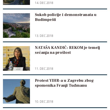
14. DEC 2018
Sukob policije i demonstranata u
Budimpešti
13. DEC 2018
NATAŠA KANDIĆ: REKOM je temelj
sećanja na prošlost
11. DEC 2018
Protest YIHR-a u Zagrebu zbog
spomenika Franji Tuđmanu
10. DEC 2018