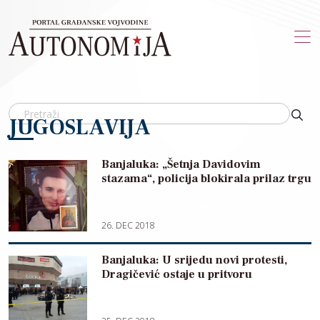
Skip to main content
JUGOSLAVIJA
Banjaluka: „Šetnja Davidovim
stazama“, policija blokirala prilaz trgu
26. DEC 2018
Banjaluka: U srijedu novi protesti,
Dragičević ostaje u pritvoru