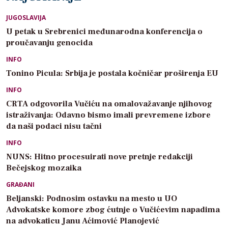
JUGOSLAVIJA
U petak u Srebrenici međunarodna konferencija o
proučavanju genocida
INFO
Tonino Picula: Srbija je postala kočničar proširenja EU
INFO
CRTA odgovorila Vučiću na omalovažavanje njihovog
istraživanja: Odavno bismo imali prevremene izbore
da naši podaci nisu tačni
INFO
NUNS: Hitno procesuirati nove pretnje redakciji
Bečejskog mozaika
GRAĐANI
Beljanski: Podnosim ostavku na mesto u UO
Advokatske komore zbog ćutnje o Vučićevim napadima
na advokaticu Janu Aćimović Planojević