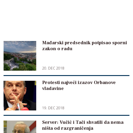
Mađarski predsednik potpisao sporni
zakon o radu
20. DEC 2018
Protesti najveći izazov Orbanove
vladavine
19. DEC 2018
Server: Vučić i Tači shvatili da nema
ništa od razgraničenja