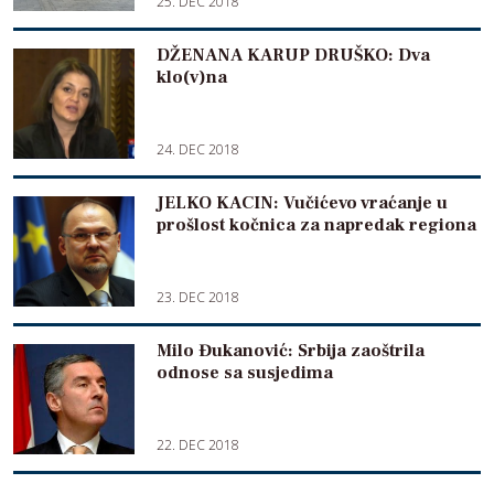
25. DEC 2018
DŽENANA KARUP DRUŠKO: Dva
klo(v)na
24. DEC 2018
JELKO KACIN: Vučićevo vraćanje u
prošlost kočnica za napredak regiona
23. DEC 2018
Milo Đukanović: Srbija zaoštrila
odnose sa susjedima
22. DEC 2018