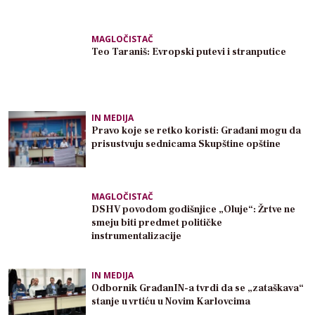
MAGLOČISTAČ
Teo Taraniš: Evropski putevi i stranputice
IN MEDIJA
Pravo koje se retko koristi: Građani mogu da
prisustvuju sednicama Skupštine opštine
MAGLOČISTAČ
DSHV povodom godišnjice „Oluje“: Žrtve ne
smeju biti predmet političke
instrumentalizacije
IN MEDIJA
Odbornik GrađanIN-a tvrdi da se „zataškava“
stanje u vrtiću u Novim Karlovcima