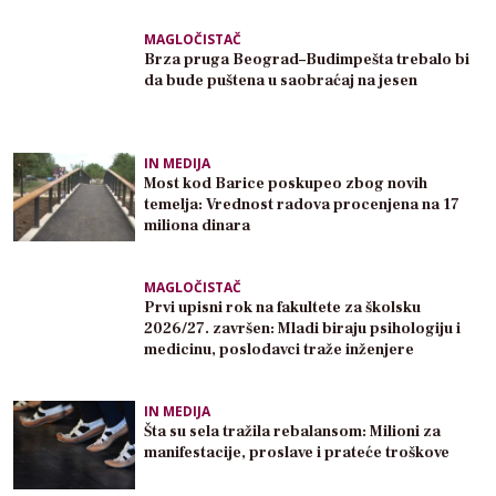
MAGLOČISTAČ
Brza pruga Beograd–Budimpešta trebalo bi
da bude puštena u saobraćaj na jesen
IN MEDIJA
Most kod Barice poskupeo zbog novih
temelja: Vrednost radova procenjena na 17
miliona dinara
MAGLOČISTAČ
Prvi upisni rok na fakultete za školsku
2026/27. završen: Mladi biraju psihologiju i
medicinu, poslodavci traže inženjere
IN MEDIJA
Šta su sela tražila rebalansom: Milioni za
manifestacije, proslave i prateće troškove