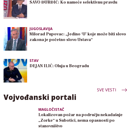
SAVO ĐURĐIĆ: Ko nameće selektivnu pravdu
JUGOSLAVIJA
Milorad Pupovac: „Jedino ‘U’ koje može biti slovo
zakona je početno slovo Ustava“
STAV
DEJAN ILIĆ: Oluja u Beogradu
SVE VESTI
Vojvođanski portali
MAGLOČISTAČ
Lokalizovan požar na području nekadašnje
„Zorke“ u Subotici, nema opasnosti po
stanovništvo