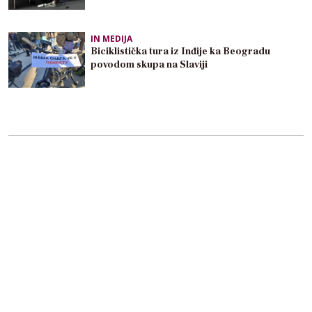
IN MEDIJA
Biciklistička tura iz Inđije ka Beogradu
povodom skupa na Slaviji