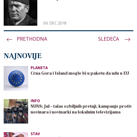
06. DEC 2018
PRETHODNA
Paginacija
SLEDEĆA
članaka
NAJNOVIJE
PLANETA
Crna Gora i Island mogle bi u paketu da uđu u EU
INFO
NUNS: Jul – talas ozbiljnih pretnji, kampanje protiv
novinara i novinarki na lokalnim televizijama
STAV