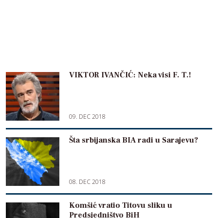
VIKTOR IVANČIĆ: Neka visi F. T.!
09. DEC 2018
Šta srbijanska BIA radi u Sarajevu?
08. DEC 2018
Komšić vratio Titovu sliku u
Predsjedništvo BiH