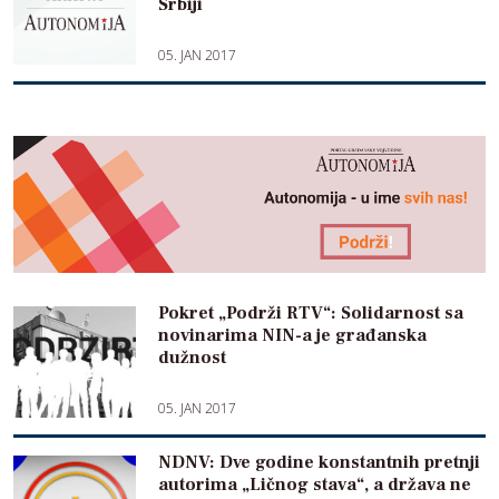
Srbiji
05. JAN 2017
Pokret „Podrži RTV“: Solidarnost sa
novinarima NIN-a je građanska
dužnost
05. JAN 2017
NDNV: Dve godine konstantnih pretnji
autorima „Ličnog stava“, a država ne