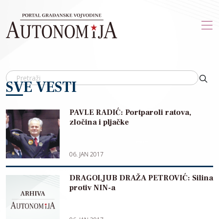
Skip to main content
SVE VESTI
PAVLE RADIĆ: Portparoli ratova,
zločina i pljačke
06. JAN 2017
DRAGOLJUB DRAŽA PETROVIĆ: Silina
protiv NIN-a