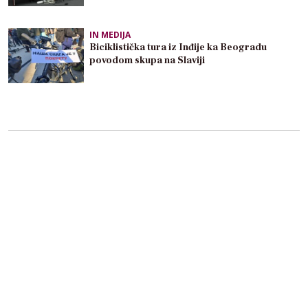
IN MEDIJA
Biciklistička tura iz Inđije ka Beogradu
povodom skupa na Slaviji