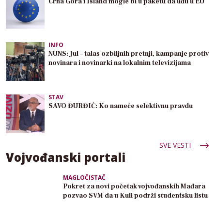
Crna Gora i Island mogle bi u paketu da uđu u EU
INFO
NUNS: Jul – talas ozbiljnih pretnji, kampanje protiv
novinara i novinarki na lokalnim televizijama
STAV
SAVO ĐURĐIĆ: Ko nameće selektivnu pravdu
SVE VESTI
Vojvođanski portali
MAGLOČISTAČ
Pokret za novi početak vojvođanskih Mađara
pozvao SVM da u Kuli podrži studentsku listu