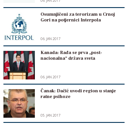
06. JAN 2017
Osumnjičeni za terorizam u Crnoj
Gori na potjernici Interpola
06. JAN 2017
Kanada: Rađa se prva „post-
nacionalna“ država sveta
06. JAN 2017
Čanak: Dačić uvodi region u stanje
ratne psihoze
05. JAN 2017