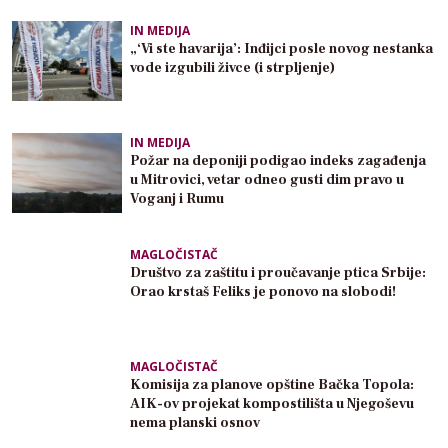
IN MEDIJA
„‘Vi ste havarija’: Inđijci posle novog nestanka
vode izgubili živce (i strpljenje)
IN MEDIJA
Požar na deponiji podigao indeks zagađenja
u Mitrovici, vetar odneo gusti dim pravo u
Voganj i Rumu
MAGLOČISTAČ
Društvo za zaštitu i proučavanje ptica Srbije:
Orao krstaš Feliks je ponovo na slobodi!
MAGLOČISTAČ
Komisija za planove opštine Bačka Topola:
AIK-ov projekat kompostilišta u Njegoševu
nema planski osnov