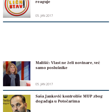
reaguje
05. JAN 2017
Mališić: Vlast ne želi novinare, već
samo poslušnike
05. JAN 2017
Saša Janković kontroliše MUP zbog
događaja u Potočarima