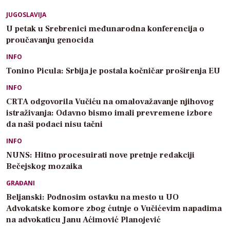
JUGOSLAVIJA
U petak u Srebrenici međunarodna konferencija o
proučavanju genocida
INFO
Tonino Picula: Srbija je postala kočničar proširenja EU
INFO
CRTA odgovorila Vučiću na omalovažavanje njihovog
istraživanja: Odavno bismo imali prevremene izbore
da naši podaci nisu tačni
INFO
NUNS: Hitno procesuirati nove pretnje redakciji
Bečejskog mozaika
GRAĐANI
Beljanski: Podnosim ostavku na mesto u UO
Advokatske komore zbog ćutnje o Vučićevim napadima
na advokaticu Janu Aćimović Planojević