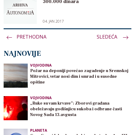
300.000 dinara
04. JAN 2017
PRETHODNA
Paginacija
SLEDEĆA
članaka
NAJNOVIJE
VOJVODINA
Požar na deponiji povećao zagađenje u Sremskoj
Mitrovici, vetar nosi dim i smrad i u susedne
opštine
VOJVODINA
„Ruke su vam krvave”: Zborovi građana
obeležavaju godišnjicu sukoba i odbrane časti
Novog Sada 13.avgusta
PLANETA