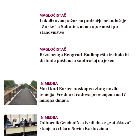
MAGLOČISTAČ
Lokalizovan požar na području nekadašnje
„Zorke“ u Subotici, nema opasnosti po
stanovništvo
MAGLOČISTAČ
Brza pruga Beograd–Budimpešta trebalo bi
da bude puštena u saobraćaj na jesen
IN MEDIJA
Most kod Barice poskupeo zbog novih
temelja: Vrednost radova procenjena na 17
miliona dinara
IN MEDIJA
Odbornik GrađanIN-a tvrdi da se „zataškava“
stanje u vrtiću u Novim Karlovcima