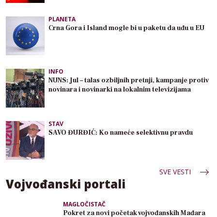
PLANETA
Crna Gora i Island mogle bi u paketu da uđu u EU
INFO
NUNS: Jul – talas ozbiljnih pretnji, kampanje protiv
novinara i novinarki na lokalnim televizijama
STAV
SAVO ĐURĐIĆ: Ko nameće selektivnu pravdu
SVE VESTI
Vojvođanski portali
MAGLOČISTAČ
Pokret za novi početak vojvođanskih Mađara