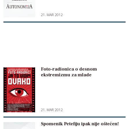
21. MAR 2012
Foto-radionica o desnom
ekstremizmu za mlade
21. MAR 2012
Spomenik Petefiju ipak nije oštećen!