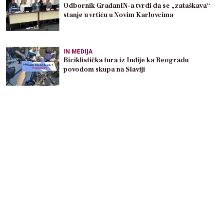
Odbornik GrađanIN-a tvrdi da se „zataškava“
stanje u vrtiću u Novim Karlovcima
IN MEDIJA
Biciklistička tura iz Inđije ka Beogradu
povodom skupa na Slaviji