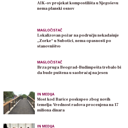
AIK-ov projekat kompostilišta u Njegoševu
nema planski osnov
MAGLOČISTAČ
Lokalizovan požar na području nekadašnje
„Zorke“ u Subotici, nema opasnosti po
stanovništvo
MAGLOČISTAČ
Brza pruga Beograd–Budimpešta trebalo bi
da bude puštena u saobraćaj na jesen
IN MEDIJA
Most kod Barice poskupeo zbog novih
temelja: Vrednost radova procenjena na 17
miliona dinara
IN MEDIJA