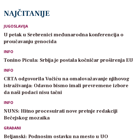
NAJČITANIJE
JUGOSLAVIJA
U petak u Srebrenici međunarodna konferencija o
proučavanju genocida
INFO
Tonino Picula: Srbija je postala kočničar proširenja EU
INFO
CRTA odgovorila Vučiću na omalovažavanje njihovog
istraživanja: Odavno bismo imali prevremene izbore
da naši podaci nisu tačni
INFO
NUNS: Hitno procesuirati nove pretnje redakciji
Bečejskog mozaika
GRAĐANI
Beljanski: Podnosim ostavku na mesto u UO