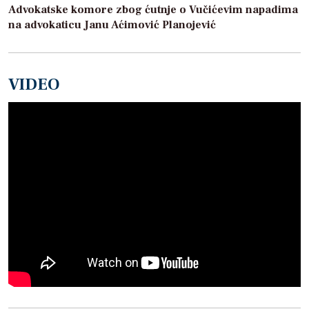
Advokatske komore zbog ćutnje o Vučićevim napadima
na advokaticu Janu Aćimović Planojević
VIDEO