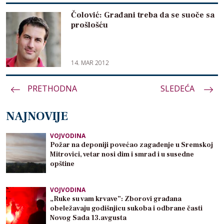
Čolović: Građani treba da se suoče sa
prošlošću
14. MAR 2012
PRETHODNA
Paginacija
SLEDEĆA
članaka
NAJNOVIJE
VOJVODINA
Požar na deponiji povećao zagađenje u Sremskoj
Mitrovici, vetar nosi dim i smrad i u susedne
opštine
VOJVODINA
„Ruke su vam krvave”: Zborovi građana
obeležavaju godišnjicu sukoba i odbrane časti
Novog Sada 13.avgusta