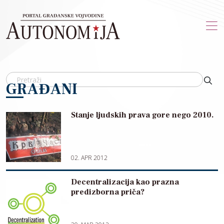
Skip to main content
GRAĐANI
Stanje ljudskih prava gore nego 2010.
02. APR 2012
Decentralizacija kao prazna
predizborna priča?