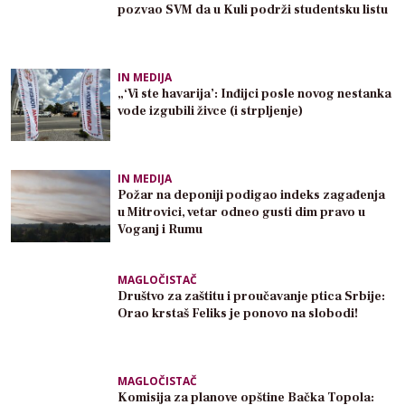
pozvao SVM da u Kuli podrži studentsku listu
IN MEDIJA
„‘Vi ste havarija’: Inđijci posle novog nestanka
vode izgubili živce (i strpljenje)
IN MEDIJA
Požar na deponiji podigao indeks zagađenja
u Mitrovici, vetar odneo gusti dim pravo u
Voganj i Rumu
MAGLOČISTAČ
Društvo za zaštitu i proučavanje ptica Srbije:
Orao krstaš Feliks je ponovo na slobodi!
MAGLOČISTAČ
Komisija za planove opštine Bačka Topola: