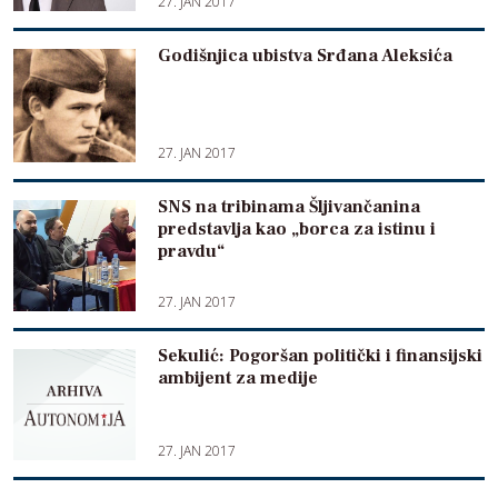
27. JAN 2017
Godišnjica ubistva Srđana Aleksića
27. JAN 2017
SNS na tribinama Šljivančanina
predstavlja kao „borca za istinu i
pravdu“
27. JAN 2017
Sekulić: Pogoršan politički i finansijski
ambijent za medije
27. JAN 2017