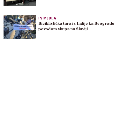
IN MEDIJA
Biciklistička tura iz Inđije ka Beogradu
povodom skupa na Slaviji