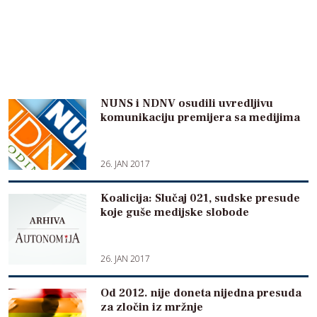
NUNS i NDNV osudili uvredljivu
komunikaciju premijera sa medijima
26. JAN 2017
Koalicija: Slučaj 021, sudske presude
koje guše medijske slobode
26. JAN 2017
Od 2012. nije doneta nijedna presuda
za zločin iz mržnje