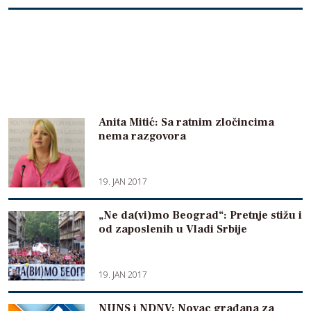
Anita Mitić: Sa ratnim zločincima
nema razgovora
19. JAN 2017
„Ne da(vi)mo Beograd“: Pretnje stižu i
od zaposlenih u Vladi Srbije
19. JAN 2017
NUNS i NDNV: Novac građana za