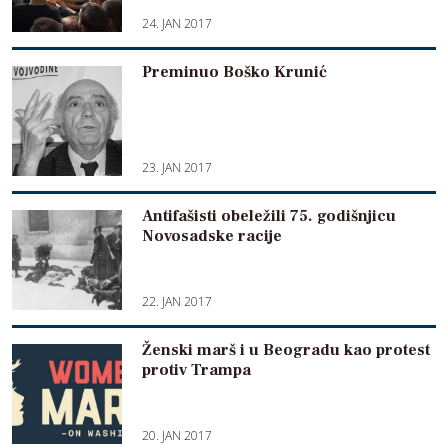
24. JAN 2017
Preminuo Boško Krunić
23. JAN 2017
Antifašisti obeležili 75. godišnjicu
Novosadske racije
22. JAN 2017
Ženski marš i u Beogradu kao protest
protiv Trampa
20. JAN 2017