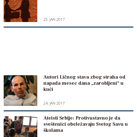
25. JAN 2017
Autori Ličnog stava zbog straha od
napada mesec dana „zarobljeni“ u
kući
24. JAN 2017
Ateisti Srbije: Protivustavno je da
sveštenici obeležavaju Svetog Savu u
školama