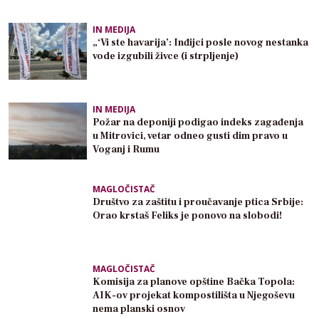
IN MEDIJA
„‘Vi ste havarija’: Inđijci posle novog nestanka
vode izgubili živce (i strpljenje)
IN MEDIJA
Požar na deponiji podigao indeks zagađenja
u Mitrovici, vetar odneo gusti dim pravo u
Voganj i Rumu
MAGLOČISTAČ
Društvo za zaštitu i proučavanje ptica Srbije:
Orao krstaš Feliks je ponovo na slobodi!
MAGLOČISTAČ
Komisija za planove opštine Bačka Topola:
AIK-ov projekat kompostilišta u Njegoševu
nema planski osnov