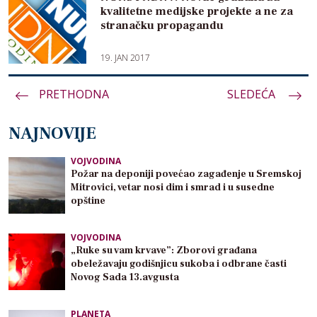
kvalitetne medijske projekte a ne za
stranačku propagandu
19. JAN 2017
PRETHODNA
Paginacija
SLEDEĆA
članaka
NAJNOVIJE
VOJVODINA
Požar na deponiji povećao zagađenje u Sremskoj
Mitrovici, vetar nosi dim i smrad i u susedne
opštine
VOJVODINA
„Ruke su vam krvave”: Zborovi građana
obeležavaju godišnjicu sukoba i odbrane časti
Novog Sada 13.avgusta
PLANETA