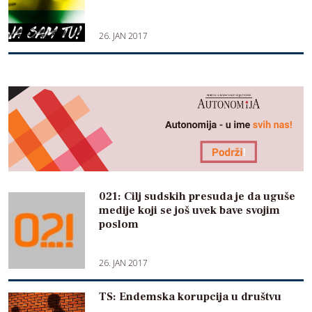
26. JAN 2017
021: Cilj sudskih presuda je da uguše
medije koji se još uvek bave svojim
poslom
26. JAN 2017
TS: Endemska korupcija u društvu