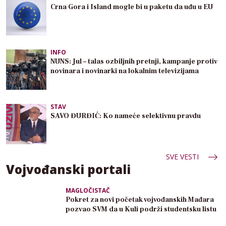
Crna Gora i Island mogle bi u paketu da uđu u EU
INFO
NUNS: Jul – talas ozbiljnih pretnji, kampanje protiv
novinara i novinarki na lokalnim televizijama
STAV
SAVO ĐURĐIĆ: Ko nameće selektivnu pravdu
SVE VESTI
Vojvođanski portali
MAGLOČISTAČ
Pokret za novi početak vojvođanskih Mađara
pozvao SVM da u Kuli podrži studentsku listu