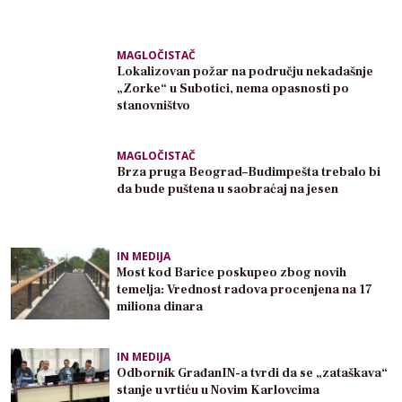
MAGLOČISTAČ
Lokalizovan požar na području nekadašnje
„Zorke“ u Subotici, nema opasnosti po
stanovništvo
MAGLOČISTAČ
Brza pruga Beograd–Budimpešta trebalo bi
da bude puštena u saobraćaj na jesen
IN MEDIJA
Most kod Barice poskupeo zbog novih
temelja: Vrednost radova procenjena na 17
miliona dinara
IN MEDIJA
Odbornik GrađanIN-a tvrdi da se „zataškava“
stanje u vrtiću u Novim Karlovcima