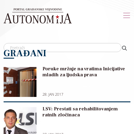
Skip to main content
GRAĐANI
Poruke mržnje na vratima Inicijative
mladih za ljudska prava
28. JAN 2017
LSV: Prestati sa rehabilitovanjem
ratnih zločinaca