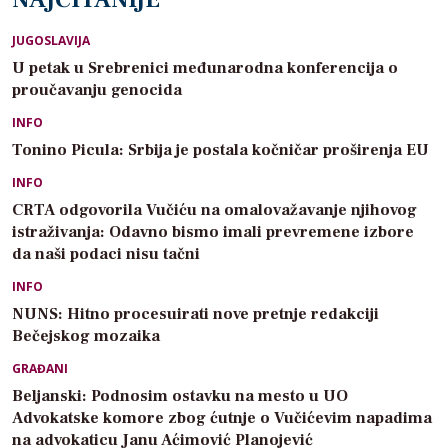
JUGOSLAVIJA
U petak u Srebrenici međunarodna konferencija o
proučavanju genocida
INFO
Tonino Picula: Srbija je postala kočničar proširenja EU
INFO
CRTA odgovorila Vučiću na omalovažavanje njihovog
istraživanja: Odavno bismo imali prevremene izbore
da naši podaci nisu tačni
INFO
NUNS: Hitno procesuirati nove pretnje redakciji
Bečejskog mozaika
GRAĐANI
Beljanski: Podnosim ostavku na mesto u UO
Advokatske komore zbog ćutnje o Vučićevim napadima
na advokaticu Janu Aćimović Planojević