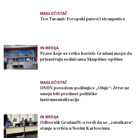
MAGLOČISTAČ
Teo Taraniš: Evropski putevi i stranputice
IN MEDIJA
Pravo koje se retko koristi: Građani mogu da
prisustvuju sednicama Skupštine opštine
MAGLOČISTAČ
DSHV povodom godišnjice „Oluje“: Žrtve ne
smeju biti predmet političke
instrumentalizacije
IN MEDIJA
Odbornik GrađanIN-a tvrdi da se „zataškava“
stanje u vrtiću u Novim Karlovcima