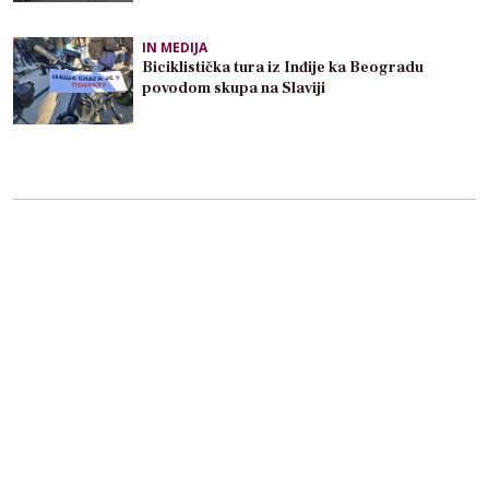
IN MEDIJA
Biciklistička tura iz Inđije ka Beogradu
povodom skupa na Slaviji