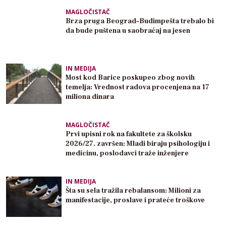
MAGLOČISTAČ
Brza pruga Beograd–Budimpešta trebalo bi
da bude puštena u saobraćaj na jesen
IN MEDIJA
Most kod Barice poskupeo zbog novih
temelja: Vrednost radova procenjena na 17
miliona dinara
MAGLOČISTAČ
Prvi upisni rok na fakultete za školsku
2026/27. završen: Mladi biraju psihologiju i
medicinu, poslodavci traže inženjere
IN MEDIJA
Šta su sela tražila rebalansom: Milioni za
manifestacije, proslave i prateće troškove