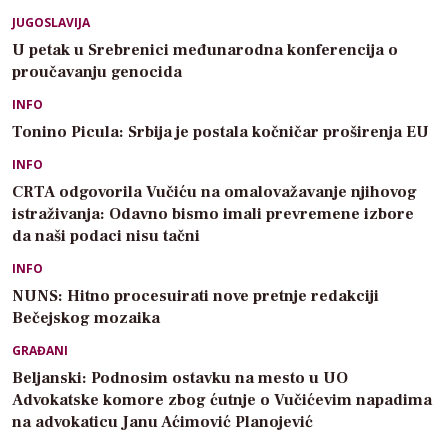
JUGOSLAVIJA
U petak u Srebrenici međunarodna konferencija o
proučavanju genocida
INFO
Tonino Picula: Srbija je postala kočničar proširenja EU
INFO
CRTA odgovorila Vučiću na omalovažavanje njihovog
istraživanja: Odavno bismo imali prevremene izbore
da naši podaci nisu tačni
INFO
NUNS: Hitno procesuirati nove pretnje redakciji
Bečejskog mozaika
GRAĐANI
Beljanski: Podnosim ostavku na mesto u UO
Advokatske komore zbog ćutnje o Vučićevim napadima
na advokaticu Janu Aćimović Planojević