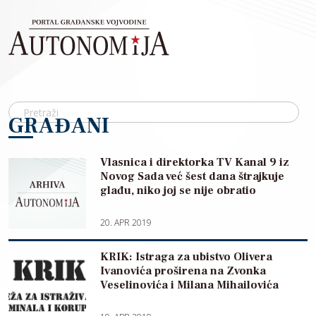
Skip to main content
GRAĐANI
Vlasnica i direktorka TV Kanal 9 iz
Novog Sada već šest dana štrajkuje
glađu, niko joj se nije obratio
20. APR 2019
KRIK: Istraga za ubistvo Olivera
Ivanovića proširena na Zvonka
Veselinovića i Milana Mihailovića