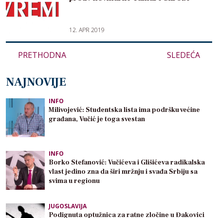
12. APR 2019
PRETHODNA
Paginacija
SLEDEĆA
članaka
NAJNOVIJE
INFO
Milivojević: Studentska lista ima podršku većine
građana, Vučić je toga svestan
INFO
Borko Stefanović: Vučićeva i Glišićeva radikalska
vlast jedino zna da širi mržnju i svađa Srbiju sa
svima u regionu
JUGOSLAVIJA
Podignuta optužnica za ratne zločine u Đakovici