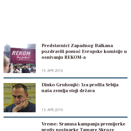
Predstavnici Zapadnog Balkana
pozdravili pomoć Evropske komisije u
osnivanju REKOM-a
15. APR 2019
Dinko Gruhonjić: Iza profila Srbija
naša zemlja stoji država
13. APR 2019
Vreme: Sramna kampanja premijerke
protiv novinarke Tamare Skroze