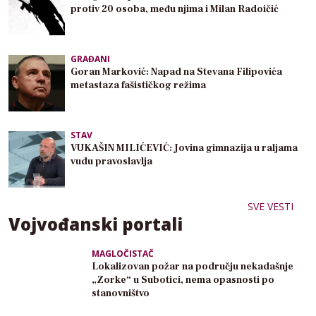
protiv 20 osoba, među njima i Milan Radoičić
GRAĐANI
Goran Marković: Napad na Stevana Filipovića
metastaza fašističkog režima
STAV
VUKAŠIN MILIĆEVIĆ: Jovina gimnazija u raljama
vudu pravoslavlja
SVE VESTI
Vojvođanski portali
MAGLOČISTAČ
Lokalizovan požar na području nekadašnje
„Zorke“ u Subotici, nema opasnosti po
stanovništvo