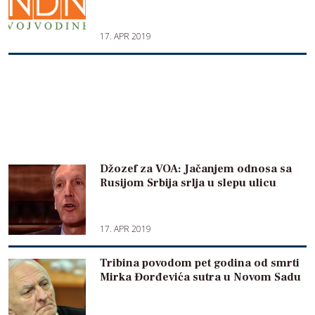
17. APR 2019
Džozef za VOA: Jačanjem odnosa sa
Rusijom Srbija srlja u slepu ulicu
17. APR 2019
Tribina povodom pet godina od smrti
Mirka Đorđevića sutra u Novom Sadu