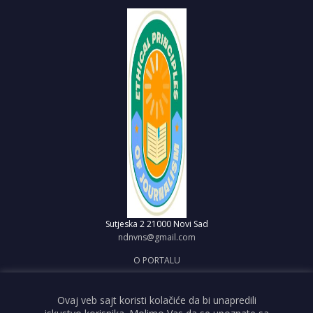
Sutjeska 2
21000 Novi Sad
ndnvns@gmail.com
O PORTALU
IMPRESUM
OBJAVI VEST
Ovaj veb sajt koristi kolačiće da bi unapredili