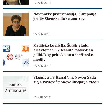
17. APR 2019
Novinarke protiv nasilja: Kampanja
protiv Skrozze da se zaustavi
16. APR 2019
Medijska koalicija: Štrajk glađu
direktorice TV Kanal 9 posledica
političkog pritiska na nerežimske
medije
16. APR 2019
Vlasnica TV Kanal 9 iz Novog Sada
Maja Pavlović ponovo štrajkuje glađu
15. APR 2019