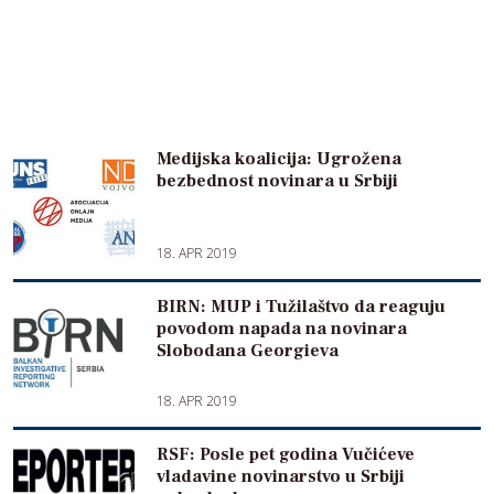
Medijska koalicija: Ugrožena
bezbednost novinara u Srbiji
18. APR 2019
BIRN: MUP i Tužilaštvo da reaguju
povodom napada na novinara
Slobodana Georgieva
18. APR 2019
RSF: Posle pet godina Vučićeve
vladavine novinarstvo u Srbiji