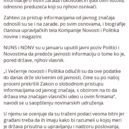
informacije o visini zarada rukovodećih ljudi ovih listova,
odnosno preduzeća koji su njihovi osnivači.
Zahtevi za pristup informacijama od javnog značaja
odnosili su se i na zarade, po svim osnovama, i biografije
članova upravljačkih tela Kompanije Novosti i Politika
novine i magazini.
NUNS i NDNV su u januaru uputili javni poziv Politici i
Novostima da predoče javnosti informaciju o tome ko je,
pored države, njihov vlasnik.
„I Večernje novosti i Politika odlučili su da ove podatke
do danas drže skrivenim od javnosti, čime su po našoj
proceni prekršili Zakon o slobodnom pristupu
informacijama od javnog značaja, s obzirom na to da
država ima značajan vlasnički udeo u ovim firmama“,
navodi se u saopštenju novinarskih udruženja.
U njemu se ocenjuje da su traženi podaci veoma bitni jer
građani treba da ih imaju kako bi razumeli u kojoj meri
je država prisutna u upravljanju i nadzoru poslovanja,