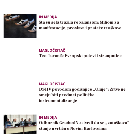
IN MEDIJA
Šta su sela tražila rebalansom: Milioni za
manifestacije, proslave i prateće troškove
MAGLOČISTAČ
Teo Taraniš: Evropski putevi i stranputice
MAGLOČISTAČ
DSHV povodom godišnjice „Oluje“: Žrtve ne
smeju biti predmet političke
instrumentalizacije
IN MEDIJA
Odbornik GrađanIN-a tvrdi da se „zataškava“
stanje u vrtiću u Novim Karlovcima