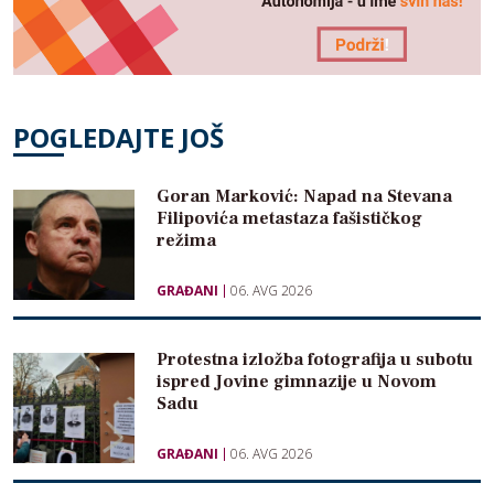
POGLEDAJTE JOŠ
Goran Marković: Napad na Stevana
Filipovića metastaza fašističkog
režima
GRAĐANI
06. AVG 2026
Protestna izložba fotografija u subotu
ispred Jovine gimnazije u Novom
Sadu
GRAĐANI
06. AVG 2026