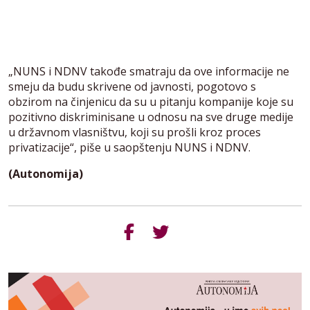
„NUNS i NDNV takođe smatraju da ove informacije ne
smeju da budu skrivene od javnosti, pogotovo s
obzirom na činjenicu da su u pitanju kompanije koje su
pozitivno diskriminisane u odnosu na sve druge medije
u državnom vlasništvu, koji su prošli kroz proces
privatizacije“, piše u saopštenju NUNS i NDNV.
(Autonomija)