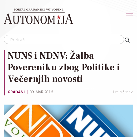
Skip to main content
NUNS i NDNV: Žalba
Povereniku zbog Politike i
Večernjih novosti
GRAĐANI
09. MAR 2016.
1
min čitanja