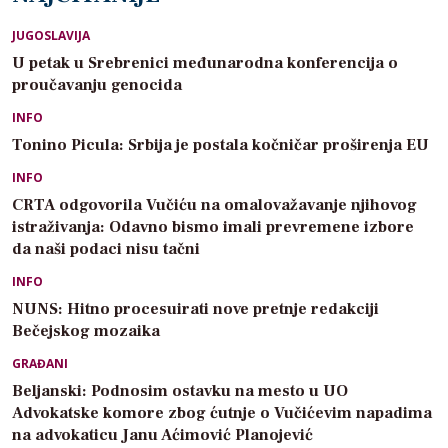
JUGOSLAVIJA
U petak u Srebrenici međunarodna konferencija o
proučavanju genocida
INFO
Tonino Picula: Srbija je postala kočničar proširenja EU
INFO
CRTA odgovorila Vučiću na omalovažavanje njihovog
istraživanja: Odavno bismo imali prevremene izbore
da naši podaci nisu tačni
INFO
NUNS: Hitno procesuirati nove pretnje redakciji
Bečejskog mozaika
GRAĐANI
Beljanski: Podnosim ostavku na mesto u UO
Advokatske komore zbog ćutnje o Vučićevim napadima
na advokaticu Janu Aćimović Planojević