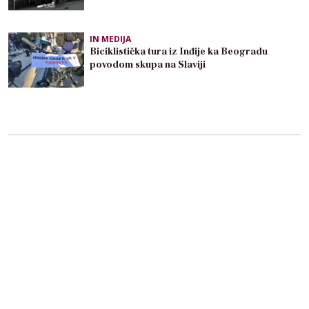
IN MEDIJA
Biciklistička tura iz Inđije ka Beogradu
povodom skupa na Slaviji