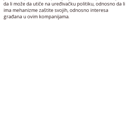
da li može da utiče na uređivačku politiku, odnosno da li
ima mehanizme zaštite svojih, odnosno interesa
građana u ovim kompanijama.