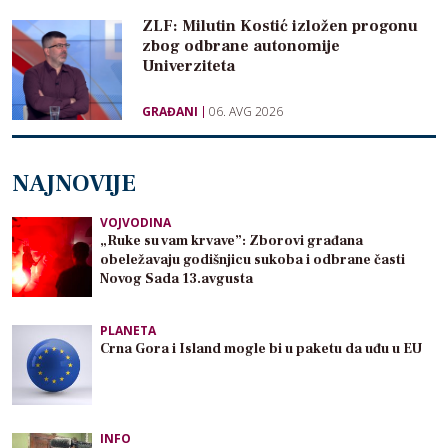
ZLF: Milutin Kostić izložen progonu
zbog odbrane autonomije
Univerziteta
GRAĐANI
06. AVG 2026
NAJNOVIJE
VOJVODINA
„Ruke su vam krvave”: Zborovi građana
obeležavaju godišnjicu sukoba i odbrane časti
Novog Sada 13.avgusta
PLANETA
Crna Gora i Island mogle bi u paketu da uđu u EU
INFO