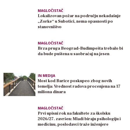
MAGLOČISTAČ
Lokalizovan požar na području nekadašnje
„Zorke“ u Subotici, nema opasnosti po
stanovništvo
MAGLOČISTAČ
Brza pruga Beograd–Budimpešta trebalo bi
da bude puštena u saobraćaj na jesen
IN MEDIJA
Most kod Barice poskupeo zbog novih
temelja: Vrednost radova procenjena na 17
miliona dinara
MAGLOČISTAČ
Prvi upisni rok na fakultete za školsku
2026/27. završen: Mladi biraju psihologiju i
medicinu, poslodavci traže inženjere