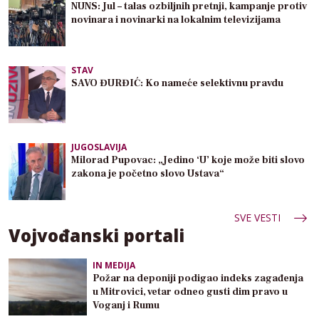
NUNS: Jul – talas ozbiljnih pretnji, kampanje protiv
novinara i novinarki na lokalnim televizijama
STAV
SAVO ĐURĐIĆ: Ko nameće selektivnu pravdu
JUGOSLAVIJA
Milorad Pupovac: „Jedino ‘U’ koje može biti slovo
zakona je početno slovo Ustava“
SVE VESTI
Vojvođanski portali
IN MEDIJA
Požar na deponiji podigao indeks zagađenja
u Mitrovici, vetar odneo gusti dim pravo u
Voganj i Rumu