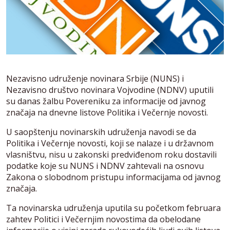
Nezavisno udruženje novinara Srbije (NUNS) i
Nezavisno društvo novinara Vojvodine (NDNV) uputili
su danas žalbu Povereniku za informacije od javnog
značaja na dnevne listove Politika i Večernje novosti.
U saopštenju novinarskih udruženja navodi se da
Politika i Večernje novosti, koji se nalaze i u državnom
vlasništvu, nisu u zakonski predviđenom roku dostavili
podatke koje su NUNS i NDNV zahtevali na osnovu
Zakona o slobodnom pristupu informacijama od javnog
značaja.
Ta novinarska udruženja uputila su početkom februara
zahtev Politici i Večernjim novostima da obelodane