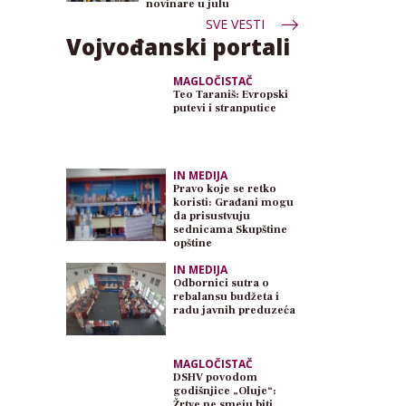
novinare u julu
SVE VESTI
Vojvođanski portali
MAGLOČISTAČ
Teo Taraniš: Evropski
putevi i stranputice
IN MEDIJA
Pravo koje se retko
koristi: Građani mogu
da prisustvuju
sednicama Skupštine
opštine
IN MEDIJA
Odbornici sutra o
rebalansu budžeta i
radu javnih preduzeća
MAGLOČISTAČ
DSHV povodom
godišnjice „Oluje“:
Žrtve ne smeju biti