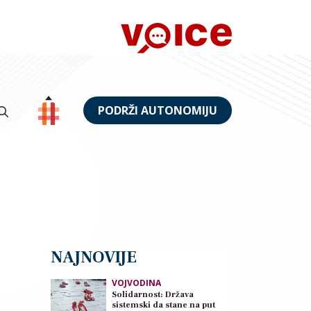
PODRŽI AUTONOMIJU
NAJNOVIJE
VOJVODINA
Solidarnost: Država
sistemski da stane na put