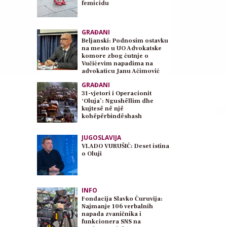
femicidu
GRAĐANI
Beljanski: Podnosim ostavku
na mesto u UO Advokatske
komore zbog ćutnje o
Vučićevim napadima na
advokaticu Janu Aćimović
Planojević
GRAĐANI
31-vjetori i Operacionit
‘Oluja’: Ngushëllim dhe
kujtesë në një
kohëpërbindëshash
JUGOSLAVIJA
VLADO VURUŠIĆ: Deset istina
o Oluji
INFO
Fondacija Slavko Ćuruvija:
Najmanje 106 verbalnih
napada zvaničnika i
funkcionera SNS na