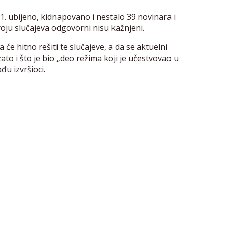
1. ubijeno, kidnapovano i nestalo 39 novinara i
roju slučajeva odgovorni nisu kažnjeni.
će hitno rešiti te slučajeve, a da se aktuelni
zato i što je bio „deo režima koji je učestvovao u
đu izvršioci.