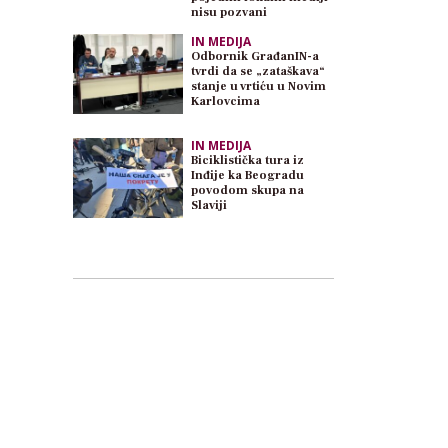
nisu pozvani
IN MEDIJA
Odbornik GrađanIN-a
tvrdi da se „zataškava“
stanje u vrtiću u Novim
Karlovcima
IN MEDIJA
Biciklistička tura iz
Inđije ka Beogradu
povodom skupa na
Slaviji