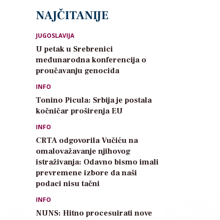
NAJČITANIJE
JUGOSLAVIJA
U petak u Srebrenici
međunarodna konferencija o
proučavanju genocida
INFO
Tonino Picula: Srbija je postala
kočničar proširenja EU
INFO
CRTA odgovorila Vučiću na
omalovažavanje njihovog
istraživanja: Odavno bismo imali
prevremene izbore da naši
podaci nisu tačni
INFO
NUNS: Hitno procesuirati nove