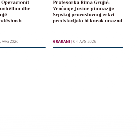
i Operacionit
Profesorka Rima Grujić:
gushëllim dhe
Vraćanje Jovine gimnazije
 një
Srpskoj pravoslavnoj crkvi
ndëshash
predstavljalo bi korak unazad
. AVG 2026
GRAĐANI
04. AVG 2026