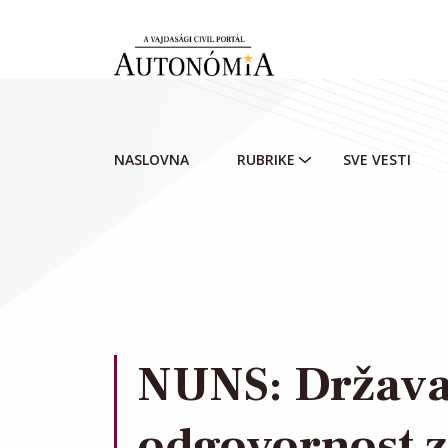
Skip to main content
NASLOVNA
RUBRIKE
SVE VESTI
NUNS: Država
odgovornost z