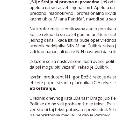
„
Nije Srbija ni pravna ni pravedna
. Još od
apeluju da se rasvetli njena smrt. Apeluju da
precizno, hladnokrvno i profesionalno likvidir
kazne ubice Milana Pantića“, navodi se u sao
Na konferenciji je emitovana audio poruka o
koji je rekao da su za 24 godine uništeni i s
jednog dana, „kada istina bude opet vrednost“
urednik nedeljnika NIN Milan Ćulibrk rekao je 
vidi kao napad, ali da će NIN nastaviti da krit
„Slažem se sa naslovnicom Ilustrovane polit
da psi mogu biti vezani“, rekao je Ćulibrk.
Izvršni producent N1 Igor Božić reko je da s
etikete poput stranih plaćenika i CIA telvizije
etiketiranja
.
Urednik dnevnog lista „Danas“ Dragoljub Petr
Politike on ne vidi problem što je tekst „Psi 
već što bi taj tekst potpisao i predsednik Srb
najnepristojnije medije“, rekao je Petrović.