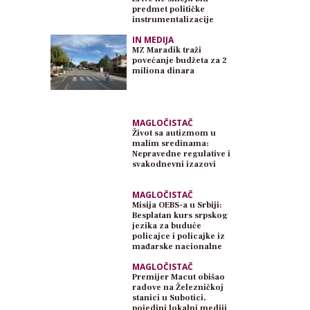
predmet političke
instrumentalizacije
IN MEDIJA
MZ Maradik traži
povećanje budžeta za 2
miliona dinara
MAGLOČISTAČ
Život sa autizmom u
malim sredinama:
Nepravedne regulative i
svakodnevni izazovi
MAGLOČISTAČ
Misija OEBS-a u Srbiji:
Besplatan kurs srpskog
jezika za buduće
policajce i policajke iz
mađarske nacionalne
zajednice
MAGLOČISTAČ
Premijer Macut obišao
radove na Železničkoj
stanici u Subotici,
pojedini lokalni mediji