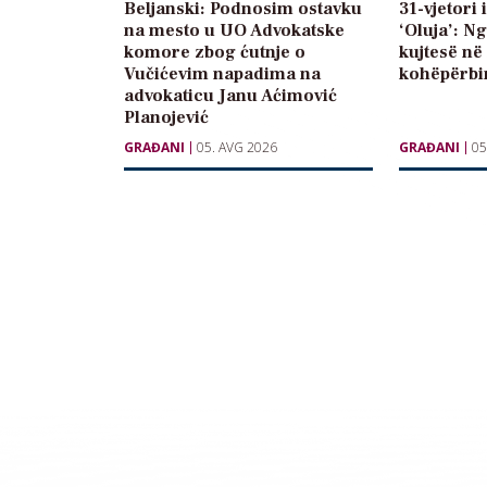
Beljanski: Podnosim ostavku
31-vjetori 
na mesto u UO Advokatske
‘Oluja’: N
komore zbog ćutnje o
kujtesë në
Vučićevim napadima na
kohëpërbi
advokaticu Janu Aćimović
Planojević
GRAĐANI
05. AVG 2026
GRAĐANI
05