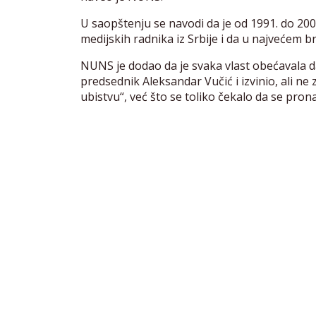
U saopštenju se navodi da je od 1991. do 200
medijskih radnika iz Srbije i da u najvećem b
NUNS je dodao da je svaka vlast obećavala da 
predsednik Aleksandar Vučić i izvinio, ali ne 
ubistvu“, već što se toliko čekalo da se prona