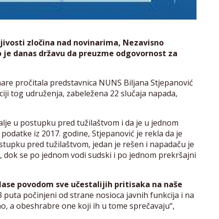
ivosti zločina nad novinarima, Nezavisno
o je danas državu da preuzme odgovornost za
inare pročitala predstavnica NUNS Biljana Stjepanović
ciji tog udruženja, zabeležena 22 slučaja napada,
alje u postupku pred tužilaštvom i da je u jednom
odatke iz 2017. godine, Stjepanović je rekla da je
postupku pred tužilaštvom, jedan je rešen i napadaču je
 dok se po jednom vodi sudski i po jednom prekršajni
lase povodom sve učestalijih pritisaka na naše
3 puta počinjeni od strane nosioca javnih funkcija i na
ao, a obeshrabre one koji ih u tome sprečavaju“,