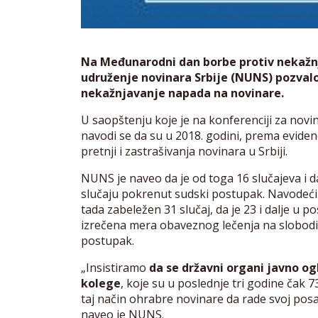
Na Međunarodni dan borbe protiv nekažnj
udruženje novinara Srbije (NUNS) pozval
nekažnjavanje napada na novinare.
U saopštenju koje je na konferenciji za nov
navodi se da su u 2018. godini, prema eviden
pretnji i zastrašivanja novinara u Srbiji.
NUNS je naveo da je od toga 16 slučajeva i d
slučaju pokrenut sudski postupak. Navodeći p
tada zabeležen 31 slučaj, da je 23 i dalje u 
izrečena mera obaveznog lečenja na slobodi,
postupak.
„Insistiramo
da se državni organi javno og
kolege
, koje su u poslednje tri godine čak 7
taj način ohrabre novinare da rade svoj pos
naveo je NUNS.