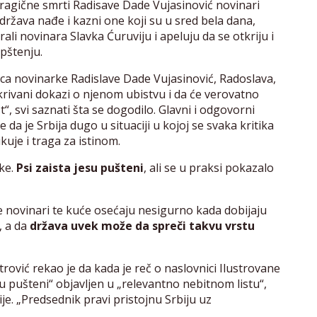
 tragične smrti Radisave Dade Vujasinović novinari
 država nađe i kazni one koji su u sred bela dana,
ali novinara Slavka Ćuruviju i apeluju da se otkriju i
pštenju.
ca novinarke Radislave Dade Vujasinović, Radoslava,
akrivani dokazi o njenom ubistvu i da će verovatno
, svi saznati šta se dogodilo. Glavni i odgovorni
da je Srbija dugo u situaciji u kojoj se svaka kritika
ikuje i traga za istinom.
ike.
Psi zaista jesu pušteni
, ali se u praksi pokazalo
e novinari te kuće osećaju nesigurno kada dobijaju
, a da
država uvek može da spreči takvu vrstu
ović rekao je da kada je reč o naslovnici Ilustrovane
su pušteni“ objavljen u „relevantno nebitnom listu“,
ije. „Predsednik pravi pristojnu Srbiju uz