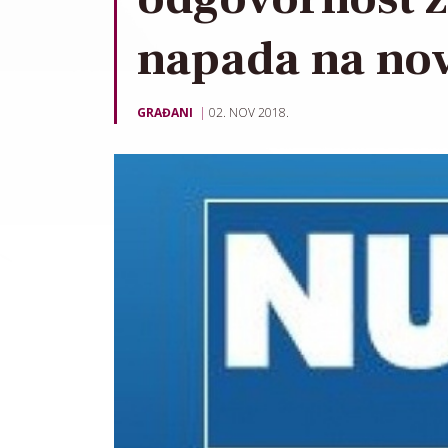
napada na no
GRAĐANI
02. NOV 2018.