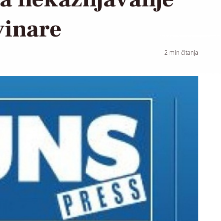
vinare
2
min čitanja