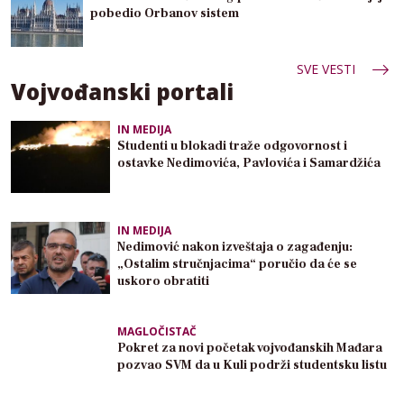
pobedio Orbanov sistem
SVE VESTI
Vojvođanski portali
IN MEDIJA
Studenti u blokadi traže odgovornost i
ostavke Nedimovića, Pavlovića i Samardžića
IN MEDIJA
Nedimović nakon izveštaja o zagađenju:
„Ostalim stručnjacima“ poručio da će se
uskoro obratiti
MAGLOČISTAČ
Pokret za novi početak vojvođanskih Mađara
pozvao SVM da u Kuli podrži studentsku listu