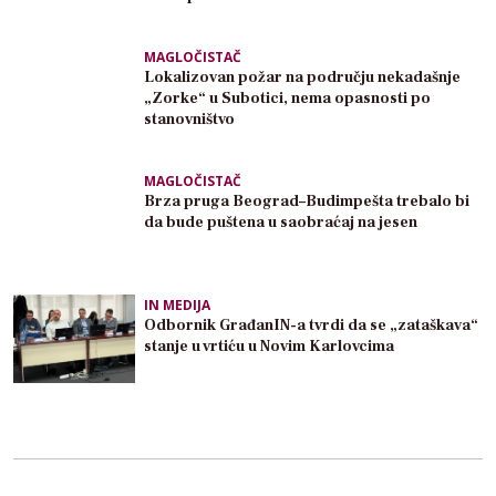
MAGLOČISTAČ
Lokalizovan požar na području nekadašnje
„Zorke“ u Subotici, nema opasnosti po
stanovništvo
MAGLOČISTAČ
Brza pruga Beograd–Budimpešta trebalo bi
da bude puštena u saobraćaj na jesen
IN MEDIJA
Odbornik GrađanIN-a tvrdi da se „zataškava“
stanje u vrtiću u Novim Karlovcima