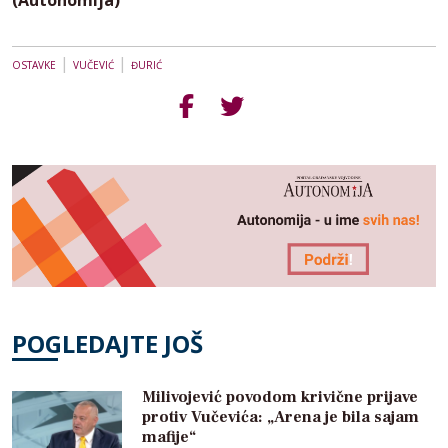
(Autonomija)
|
|
OSTAVKE
VUČEVIĆ
ĐURIĆ
POGLEDAJTE JOŠ
Milivojević povodom krivične prijave
protiv Vučevića: „Arena je bila sajam
mafije“