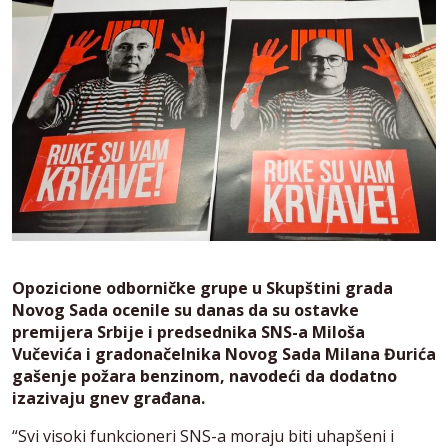
Opozicione odborničke grupe u Skupštini grada
Novog Sada ocenile su danas da su ostavke
premijera Srbije i predsednika SNS-a Miloša
Vučevića i gradonačelnika Novog Sada Milana Đurića
gašenje požara benzinom, navodeći da dodatno
izazivaju gnev građana.
“Svi visoki funkcioneri SNS-a moraju biti uhapšeni i