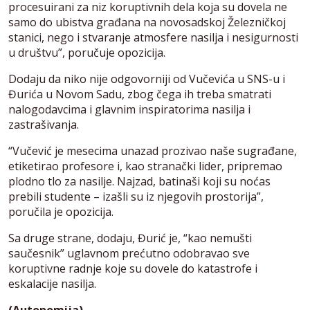
procesuirani za niz koruptivnih dela koja su dovela ne
samo do ubistva građana na novosadskoj Železničkoj
stanici, nego i stvaranje atmosfere nasilja i nesigurnosti
u društvu”, poručuje opozicija.
Dodaju da niko nije odgovorniji od Vučevića u SNS-u i
Đurića u Novom Sadu, zbog čega ih treba smatrati
nalogodavcima i glavnim inspiratorima nasilja i
zastrašivanja.
“Vučević je mesecima unazad prozivao naše sugrađane,
etiketirao profesore i, kao stranački lider, pripremao
plodno tlo za nasilje. Najzad, batinaši koji su noćas
prebili studente – izašli su iz njegovih prostorija”,
poručila je opozicija.
Sa druge strane, dodaju, Đurić je, “kao nemušti
saučesnik” uglavnom prećutno odobravao sve
koruptivne radnje koje su dovele do katastrofe i
eskalacije nasilja.