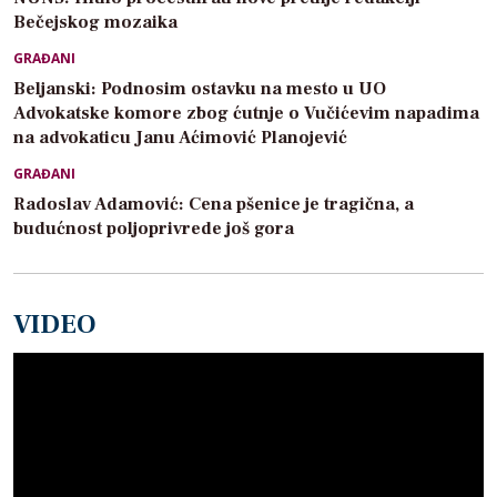
Bečejskog mozaika
GRAĐANI
Beljanski: Podnosim ostavku na mesto u UO
Advokatske komore zbog ćutnje o Vučićevim napadima
na advokaticu Janu Aćimović Planojević
GRAĐANI
Radoslav Adamović: Cena pšenice je tragična, a
budućnost poljoprivrede još gora
VIDEO