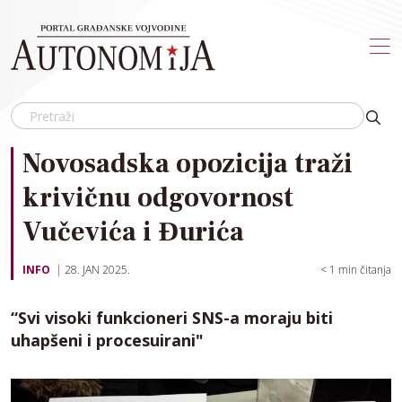
Skip to main content
Novosadska opozicija traži
krivičnu odgovornost
Vučevića i Đurića
INFO
28. JAN 2025.
< 1
min čitanja
“Svi visoki funkcioneri SNS-a moraju biti
uhapšeni i procesuirani"