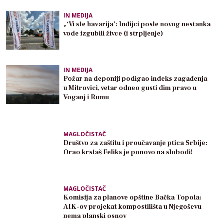
IN MEDIJA
„‘Vi ste havarija’: Inđijci posle novog nestanka
vode izgubili živce (i strpljenje)
IN MEDIJA
Požar na deponiji podigao indeks zagađenja
u Mitrovici, vetar odneo gusti dim pravo u
Voganj i Rumu
MAGLOČISTAČ
Društvo za zaštitu i proučavanje ptica Srbije:
Orao krstaš Feliks je ponovo na slobodi!
MAGLOČISTAČ
Komisija za planove opštine Bačka Topola:
AIK-ov projekat kompostilišta u Njegoševu
nema planski osnov