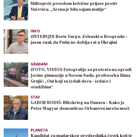
Milivojević povodom krivične prijave protiv
Vučevića: „Arena je bila sajam mafije“
INFO
(INTERVJU) Boris Varga: Zelenski u Beogradu –
jasan znak da Putin ne dobija rat u Ukrajini
GRAĐANI
(FOTO, VIDEO) Fotografije sa protesta na ogradi
Jovine gimnazije u Novom Sadu, profesorka Rima
Grujić: „Oni koji su izdali decu – izdaće i
otadžbinu“
STAV
GABOR BODIŠ: Blitzkrieg na Dunavu – Kako je
Peter Magyar demontirao Orbanovu mrežu moći
PLANETA
Kandidat za mađarskog predsednika čovek koji je