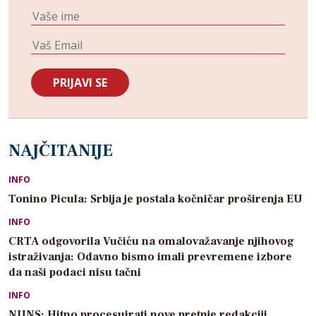
NAJČITANIJE
INFO
Tonino Picula: Srbija je postala kočničar proširenja EU
INFO
CRTA odgovorila Vučiću na omalovažavanje njihovog
istraživanja: Odavno bismo imali prevremene izbore
da naši podaci nisu tačni
INFO
NUNS: Hitno procesuirati nove pretnje redakciji