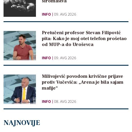
siromaštva
INFO
09. AVG 2026
Pretučeni profesor Stevan Filipović
pita: Kako je moj otet telefon prošetao
od MUP-a do Uroševca
INFO
09. AVG 2026
Milivojević povodom krivične prijave
protiv Vučevića: „Arena je bila sajam
mafije“
INFO
08. AVG 2026
NAJNOVIJE