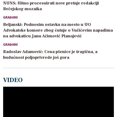
NUNS: Hitno procesuirati nove pretnje redakciji
Bečejskog mozaika
GRAĐANI
Beljanski: Podnosim ostavku na mesto u UO
Advokatske komore zbog ćutnje o Vučićevim napadima
na advokaticu Janu Aćimović Planojević
GRAĐANI
Radoslav Adamović: Cena pšenice je tragična, a
budućnost poljoprivrede još gora
VIDEO