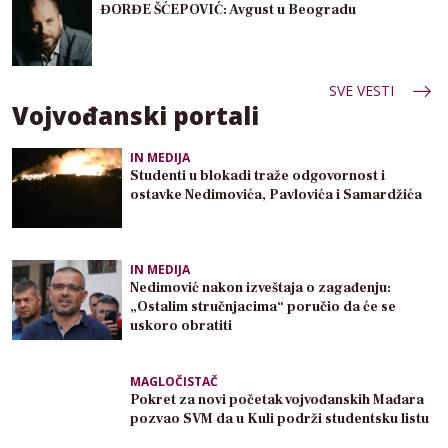
ĐORĐE ŠĆEPOVIĆ: Avgust u Beogradu
SVE VESTI
Vojvođanski portali
IN MEDIJA
Studenti u blokadi traže odgovornost i
ostavke Nedimovića, Pavlovića i Samardžića
IN MEDIJA
Nedimović nakon izveštaja o zagađenju:
„Ostalim stručnjacima“ poručio da će se
uskoro obratiti
MAGLOČISTAČ
Pokret za novi početak vojvođanskih Mađara
pozvao SVM da u Kuli podrži studentsku listu