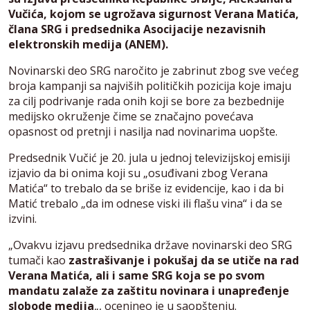
Vučića, kojom se ugrožava sigurnost Verana Matića,
člana SRG i predsednika Asocijacije nezavisnih
elektronskih medija (ANEM).
Novinarski deo SRG naročito je zabrinut zbog sve većeg
broja kampanji sa najviših političkih pozicija koje imaju
za cilj podrivanje rada onih koji se bore za bezbednije
medijsko okruženje čime se značajno povećava
opasnost od pretnji i nasilja nad novinarima uopšte.
Predsednik Vučić je 20. jula u jednoj televizijskoj emisiji
izjavio da bi onima koji su „osuđivani zbog Verana
Matića“ to trebalo da se briše iz evidencije, kao i da bi
Matić trebalo „da im odnese viski ili flašu vina“ i da se
izvini.
„Ovakvu izjavu predsednika države novinarski deo SRG
tumači kao
zastrašivanje i pokušaj da se utiče na rad
Verana Matića, ali i same SRG koja se po svom
mandatu zalaže za zaštitu novinara i unapređenje
slobode medija
„, ocenjneo je u saopštenju.