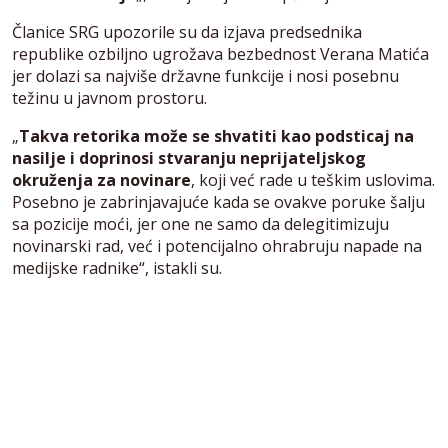
Članice SRG upozorile su da izjava predsednika
republike ozbiljno ugrožava bezbednost Verana Matića
jer dolazi sa najviše državne funkcije i nosi posebnu
težinu u javnom prostoru.
„
Takva retorika može se shvatiti kao podsticaj na
nasilje i doprinosi stvaranju neprijateljskog
okruženja za novinare
, koji već rade u teškim uslovima.
Posebno je zabrinjavajuće kada se ovakve poruke šalju
sa pozicije moći, jer one ne samo da delegitimizuju
novinarski rad, već i potencijalno ohrabruju napade na
medijske radnike“, istakli su.