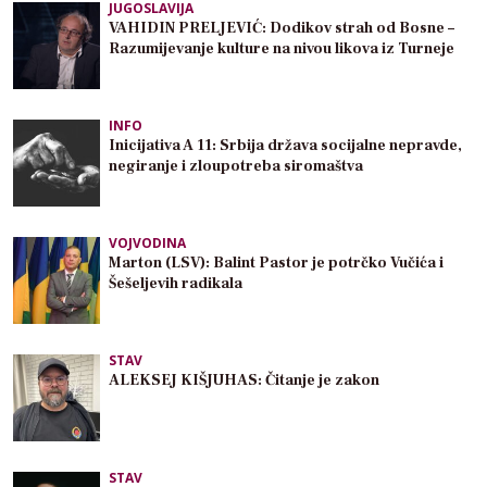
JUGOSLAVIJA
VAHIDIN PRELJEVIĆ: Dodikov strah od Bosne –
Razumijevanje kulture na nivou likova iz Turneje
INFO
Inicijativa A 11: Srbija država socijalne nepravde,
negiranje i zloupotreba siromaštva
VOJVODINA
Marton (LSV): Balint Pastor je potrčko Vučića i
Šešeljevih radikala
STAV
ALEKSEJ KIŠJUHAS: Čitanje je zakon
STAV