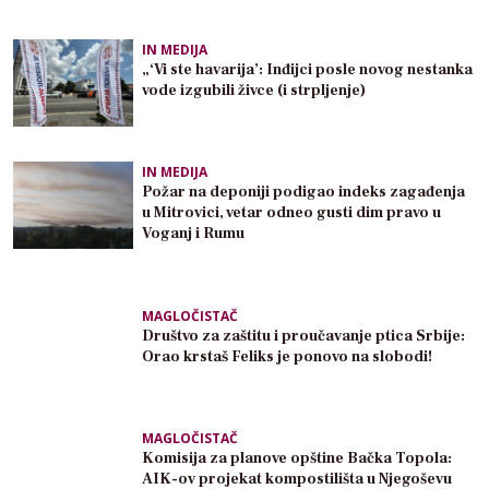
IN MEDIJA
„‘Vi ste havarija’: Inđijci posle novog nestanka
vode izgubili živce (i strpljenje)
IN MEDIJA
Požar na deponiji podigao indeks zagađenja
u Mitrovici, vetar odneo gusti dim pravo u
Voganj i Rumu
MAGLOČISTAČ
Društvo za zaštitu i proučavanje ptica Srbije:
Orao krstaš Feliks je ponovo na slobodi!
MAGLOČISTAČ
Komisija za planove opštine Bačka Topola:
AIK-ov projekat kompostilišta u Njegoševu