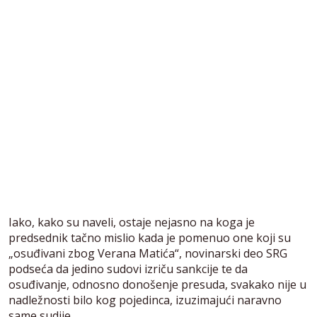
Iako, kako su naveli, ostaje nejasno na koga je
predsednik tačno mislio kada je pomenuo one koji su
„osuđivani zbog Verana Matića“, novinarski deo SRG
podseća da jedino sudovi izriču sankcije te da
osuđivanje, odnosno donošenje presuda, svakako nije u
nadležnosti bilo kog pojedinca, izuzimajući naravno
same sudije.