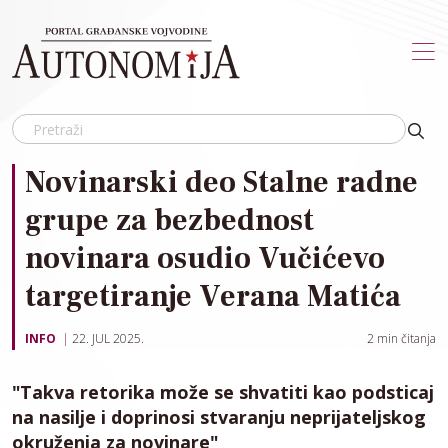
Skip to main content
Novinarski deo Stalne radne
grupe za bezbednost
novinara osudio Vučićevo
targetiranje Verana Matića
INFO
22. JUL 2025.
2
min čitanja
"Takva retorika može se shvatiti kao podsticaj
na nasilje i doprinosi stvaranju neprijateljskog
okruženja za novinare"