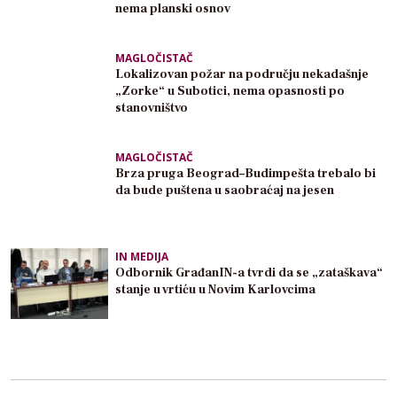
nema planski osnov
MAGLOČISTAČ
Lokalizovan požar na području nekadašnje
„Zorke“ u Subotici, nema opasnosti po
stanovništvo
MAGLOČISTAČ
Brza pruga Beograd–Budimpešta trebalo bi
da bude puštena u saobraćaj na jesen
IN MEDIJA
Odbornik GrađanIN-a tvrdi da se „zataškava“
stanje u vrtiću u Novim Karlovcima