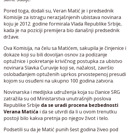
Pored toga, dodali su, Veran Matić je i predsednik
Komisije za istragu nerazjašnjenih ubistava novinara
koju je 2012. godine formirala Vlada Republike Srbije,
kada je na poziciji premijera bio današnji predsednik
države.
Ova Komisija, na čelu sa Matićem, sakupila je činjenice i
dokaze koji su bili dovoljan osnov za podizanje
optužnice i pokretanje krivičnog postupka za ubistvo
novinara Slavka Ćuruvije koji se, nažalost, završio
oslobađanjem optuženih uprkos prvostepenoj presudi
kojom su osuđeni na ukupno 100 godina zatvora.
Novinarska i medijska udruženja koja su članice SRG
zatražila su od Ministarstva unutrašnjih poslova
Republike Srbije
da se uradi procena bezbednosti
Verana Matića
i da se utvrdi da li u ovom trenutku
postoji bilo kakva pretnja po njegov život i telo.
Podsetili su da je Matić punih šest godina živeo pod