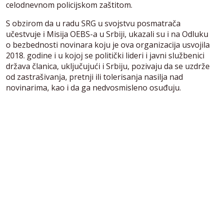
celodnevnom policijskom zaštitom.
S obzirom da u radu SRG u svojstvu posmatrača
učestvuje i Misija OEBS-a u Srbiji, ukazali su i na Odluku
o bezbednosti novinara koju je ova organizacija usvojila
2018. godine i u kojoj se politički lideri i javni službenici
država članica, uključujući i Srbiju, pozivaju da se uzdrže
od zastrašivanja, pretnji ili tolerisanja nasilja nad
novinarima, kao i da ga nedvosmisleno osuđuju.