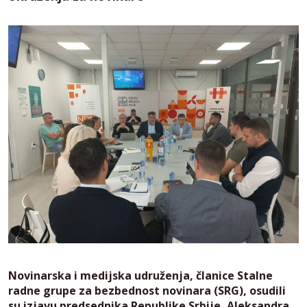
Novinarska i medijska udruženja, članice Stalne
radne grupe za bezbednost novinara (SRG), osudili
su izjavu predsednika Republike Srbije, Aleksandra