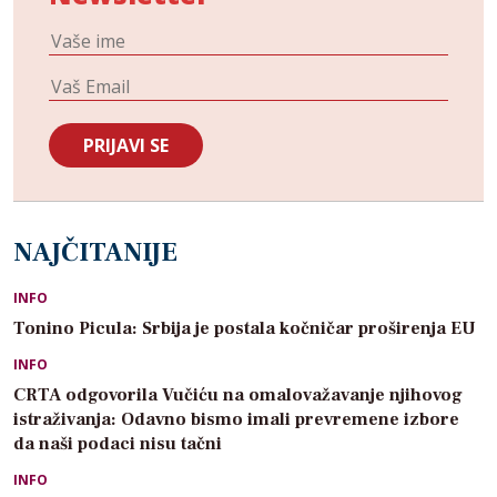
NAJČITANIJE
INFO
Tonino Picula: Srbija je postala kočničar proširenja EU
INFO
CRTA odgovorila Vučiću na omalovažavanje njihovog
istraživanja: Odavno bismo imali prevremene izbore
da naši podaci nisu tačni
INFO