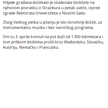
Hiljade građana dočekalo je studenata bicikliste na
njihovom povratku iz Strazbura u petak uveče, izpred
zgrade Rektorata Univerziteta u Novom Sadu.
Zbog Velikog petka u pitanju je bio skromniji doček, uz
instrumentalnu muziku i bez naročitog programa.
Oni su 3. aprila krenuli na put duži od 1.300 kilometara i
tom prilikom biciklima prošli kroz Mađardsku, Slovačku,
Austriju, Nemačku i Francusku.