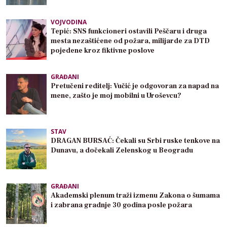
VOJVODINA
Tepić: SNS funkcioneri ostavili Peščaru i druga
mesta nezaštićene od požara, milijarde za DTD
pojedene kroz fiktivne poslove
GRAĐANI
Pretučeni reditelj: Vučić je odgovoran za napad na
mene, zašto je moj mobilni u Uroševcu?
STAV
DRAGAN BURSAĆ: Čekali su Srbi ruske tenkove na
Dunavu, a dočekali Zelenskog u Beogradu
GRAĐANI
Akademski plenum traži izmenu Zakona o šumama
i zabrana gradnje 30 godina posle požara