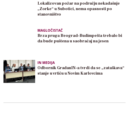
Lokalizovan požar na području nekadašnje
„Zorke“ u Subotici, nema opasnosti po
stanovništvo
MAGLOČISTAČ
Brza pruga Beograd–Budimpešta trebalo bi
da bude puštena u saobraćaj na jesen
IN MEDIJA
Odbornik GrađanIN-a tvrdi da se „zataškava“
stanje u vrtiću u Novim Karlovcima