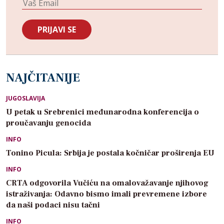
NAJČITANIJE
JUGOSLAVIJA
U petak u Srebrenici međunarodna konferencija o
proučavanju genocida
INFO
Tonino Picula: Srbija je postala kočničar proširenja EU
INFO
CRTA odgovorila Vučiću na omalovažavanje njihovog
istraživanja: Odavno bismo imali prevremene izbore
da naši podaci nisu tačni
INFO