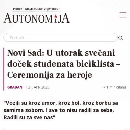
Skip to main content
Novi Sad: U utorak svečani
doček studenata biciklista –
Ceremonija za heroje
GRAĐANI
21. APR 2025.
< 1
min čitanja
"Vozili su kroz umor, kroz bol, kroz borbu sa
samima sobom. I sve to nisu radili za sebe.
Radili su za sve nas"