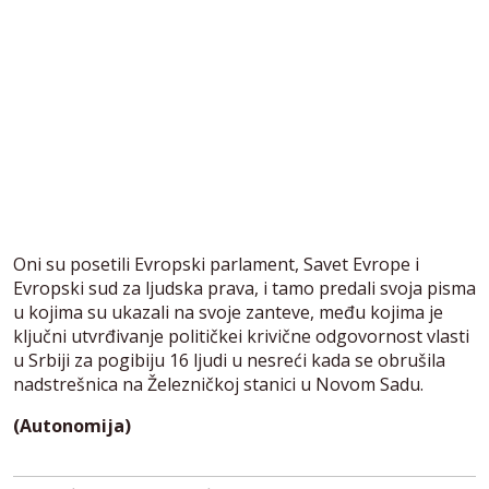
Oni su posetili Evropski parlament, Savet Evrope i
Evropski sud za ljudska prava, i tamo predali svoja pisma
u kojima su ukazali na svoje zanteve, među kojima je
ključni utvrđivanje političkei krivične odgovornost vlasti
u Srbiji za pogibiju 16 ljudi u nesreći kada se obrušila
nadstrešnica na Železničkoj stanici u Novom Sadu.
(Autonomija)