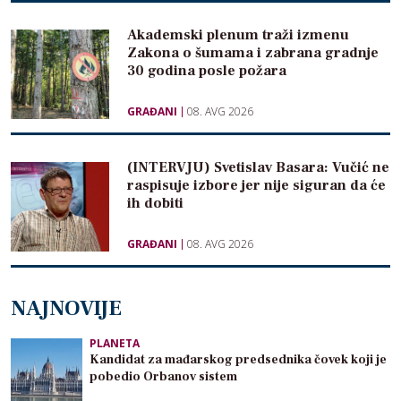
Akademski plenum traži izmenu
Zakona o šumama i zabrana gradnje
30 godina posle požara
GRAĐANI
08. AVG 2026
(INTERVJU) Svetislav Basara: Vučić ne
raspisuje izbore jer nije siguran da će
ih dobiti
GRAĐANI
08. AVG 2026
NAJNOVIJE
PLANETA
Kandidat za mađarskog predsednika čovek koji je
pobedio Orbanov sistem