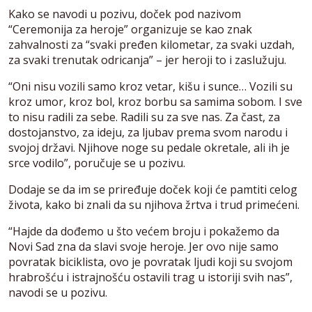
Kako se navodi u pozivu, doček pod nazivom
“Ceremonija za heroje” organizuje se kao znak
zahvalnosti za “svaki pređen kilometar, za svaki uzdah,
za svaki trenutak odricanja” – jer heroji to i zaslužuju.
“Oni nisu vozili samo kroz vetar, kišu i sunce… Vozili su
kroz umor, kroz bol, kroz borbu sa samima sobom. I sve
to nisu radili za sebe. Radili su za sve nas. Za čast, za
dostojanstvo, za ideju, za ljubav prema svom narodu i
svojoj državi. Njihove noge su pedale okretale, ali ih je
srce vodilo”, poručuje se u pozivu.
Dodaje se da im se priređuje doček koji će pamtiti celog
života, kako bi znali da su njihova žrtva i trud primećeni.
“Hajde da dođemo u što većem broju i pokažemo da
Novi Sad zna da slavi svoje heroje. Jer ovo nije samo
povratak biciklista, ovo je povratak ljudi koji su svojom
hrabrošću i istrajnošću ostavili trag u istoriji svih nas”,
navodi se u pozivu.