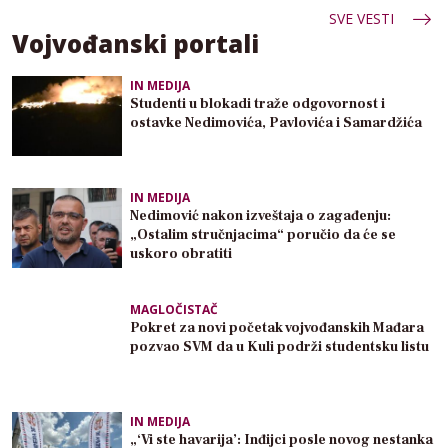
SVE VESTI
Vojvođanski portali
IN MEDIJA
Studenti u blokadi traže odgovornost i
ostavke Nedimovića, Pavlovića i Samardžića
IN MEDIJA
Nedimović nakon izveštaja o zagađenju:
„Ostalim stručnjacima“ poručio da će se
uskoro obratiti
MAGLOČISTAČ
Pokret za novi početak vojvođanskih Mađara
pozvao SVM da u Kuli podrži studentsku listu
IN MEDIJA
„‘Vi ste havarija’: Inđijci posle novog nestanka