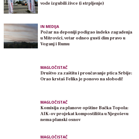
vode izgubili živce (i strpljenje)
IN MEDIJA
Požar na deponiji podigao indeks zagađenja
u Mitrovici, vetar odneo gusti dim pravo u
Voganj i Rumu
MAGLOČISTAČ
Društvo za zaštitu i proučavanje ptica Srbije:
Orao krstaš Feliks je ponovo na slobodi!
MAGLOČISTAČ
Komisija za planove opštine Bačka Topola:
AIK-ov projekat kompostilišta u Njegoševu
nema planski osnov
MAGLOČISTAČ