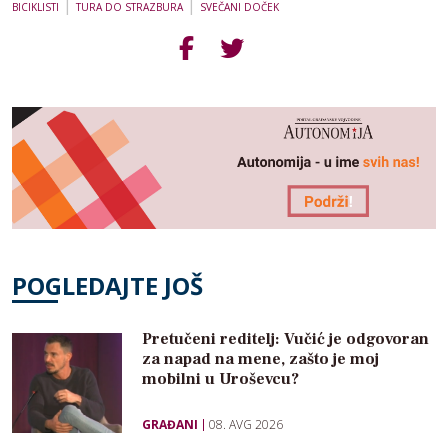
|
|
BICIKLISTI
TURA DO STRAZBURA
SVEČANI DOČEK
POGLEDAJTE JOŠ
Pretučeni reditelj: Vučić je odgovoran
za napad na mene, zašto je moj
mobilni u Uroševcu?
GRAĐANI
08. AVG 2026