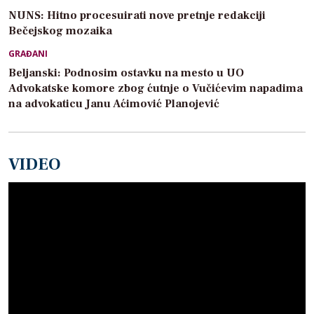
NUNS: Hitno procesuirati nove pretnje redakciji
Bečejskog mozaika
GRAĐANI
Beljanski: Podnosim ostavku na mesto u UO
Advokatske komore zbog ćutnje o Vučićevim napadima
na advokaticu Janu Aćimović Planojević
VIDEO